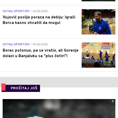
1
OSTALI SPORTOVI
14.02.2021.
|
Vujović poslije poraza na debiju: Igrači
Borca kasno shvatili da mogu!
3
OSTALI SPORTOVI
14.02.2021.
|
Borac potonuo, pa se vratio, ali Gorenje
dolazi u Banjaluku sa "plus četiri"!
PROČITAJ JOŠ
0