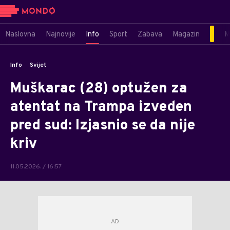
Naslovna
Najnovije
Info
Sport
Zabava
Magazin
M
Info
Svijet
Muškarac (28) optužen za
atentat na Trampa izveden
pred sud: Izjasnio se da nije
kriv
11.05.2026. / 16:57