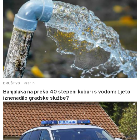
Pre 1 h
DRUŠTVO
|
Banjaluka na preko 40 stepeni kuburi s vodom: Ljeto
iznenadilo gradske službe?
0