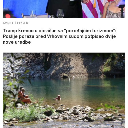
Pre 3 h
SVIJET
|
Tramp krenuo u obračun sa "porođajnim turizmom":
Poslije poraza pred Vrhovnim sudom potpisao dvije
nove uredbe
0