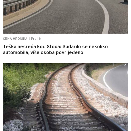
Pre 1 h
CRNA HRONIKA
|
Teška nesreća kod Stoca: Sudarilo se nekoliko
automobila, više osoba povrijeđeno
0