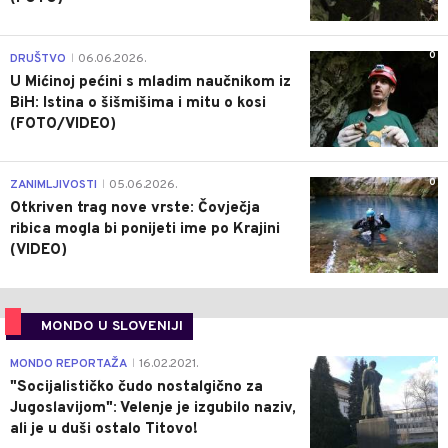
0
DRUŠTVO
06.06.2026.
|
U Mićinoj pećini s mladim naučnikom iz
BiH: Istina o šišmišima i mitu o kosi
(FOTO/VIDEO)
0
ZANIMLJIVOSTI
05.06.2026.
|
Otkriven trag nove vrste: Čovječja
ribica mogla bi ponijeti ime po Krajini
(VIDEO)
MONDO U SLOVENIJI
4
MONDO REPORTAŽA
16.02.2021.
|
"Socijalističko čudo nostalgično za
Jugoslavijom": Velenje je izgubilo naziv,
ali je u duši ostalo Titovo!