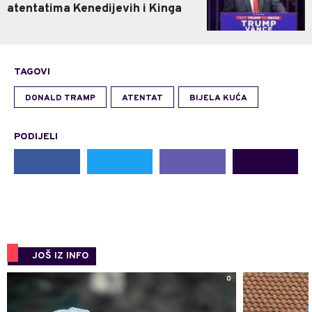
atentatima Kenedijevih i Kinga
TAGOVI
DONALD TRAMP
ATENTAT
BIJELA KUĆA
PODIJELI
JOŠ IZ INFO
0