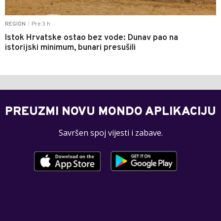
Pre 3 h
REGION
|
Istok Hrvatske ostao bez vode: Dunav pao na
istorijski minimum, bunari presušili
PREUZMI NOVU MONDO APLIKACIJU
Savršen spoj vijesti i zabave.