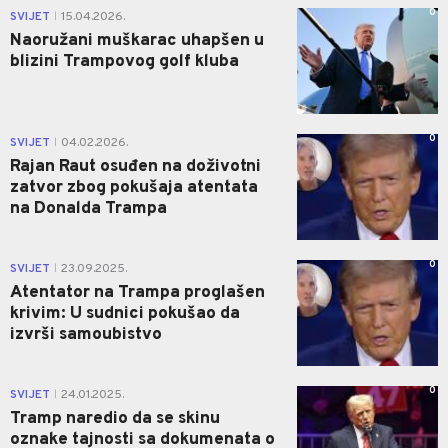
0
SVIJET
15.04.2026.
|
Naoružani muškarac uhapšen u
blizini Trampovog golf kluba
0
SVIJET
04.02.2026.
|
Rajan Raut osuđen na doživotni
zatvor zbog pokušaja atentata
na Donalda Trampa
0
SVIJET
23.09.2025.
|
Atentator na Trampa proglašen
krivim: U sudnici pokušao da
izvrši samoubistvo
0
SVIJET
24.01.2025.
|
Tramp naredio da se skinu
oznake tajnosti sa dokumenata o