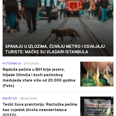
SPAVAJU U IZLOZIMA, ČUVAJU METRO I OSVAJAJU
TURISTE: MAČKE SU VLADARI ISTANBULA
0
PUTOVANJA
21.07.2026.
|
Najduža pećina u BiH krije jezero,
hiljade šišmiša i kosti pećinskog
medvjeda stare više od 20.000 godina
(Foto)
0
DRUŠTVO
28.06.2026.
|
Teslić čuva praistoriju: Rastuška pećina
kao svjedok života neandertalaca
(FOTO)