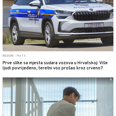
Pre 1 h
REGION
|
Prve slike sa mjesta sudara vozova u Hrvatskoj: Više
ljudi povrijeđeno, teretni voz prošao kroz crveno?
0