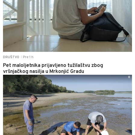
Pre 1 h
DRUŠTVO
|
Pet maloljetnika prijavljeno tužilaštvu zbog
vršnjačkog nasilja u Mrkonjić Gradu
0