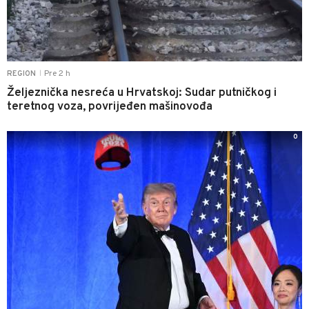
Pre 2 h
REGION
|
Željeznička nesreća u Hrvatskoj: Sudar putničkog i
teretnog voza, povrijeđen mašinovođa
0