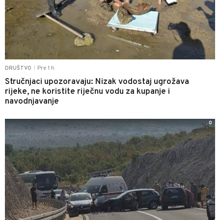
Pre 1 h
DRUŠTVO
|
Stručnjaci upozoravaju: Nizak vodostaj ugrožava
rijeke, ne koristite riječnu vodu za kupanje i
navodnjavanje
0