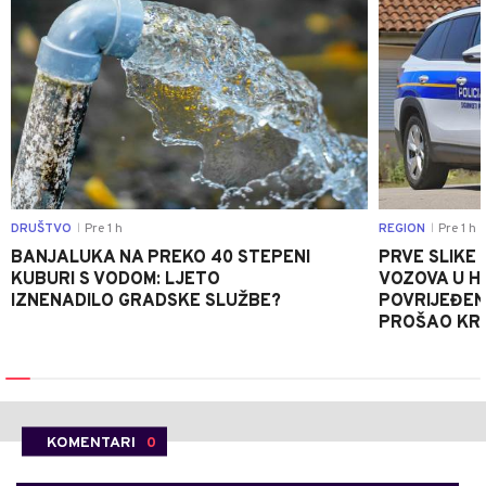
DRUŠTVO
Pre 1 h
REGION
Pre 1 h
|
|
BANJALUKA NA PREKO 40 STEPENI
PRVE SLIKE
KUBURI S VODOM: LJETO
VOZOVA U HR
IZNENADILO GRADSKE SLUŽBE?
POVRIJEĐEN
PROŠAO KR
KOMENTARI
0