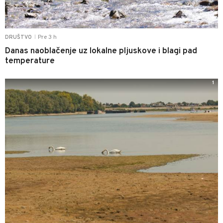
Pre 3 h
DRUŠTVO
|
Danas naoblačenje uz lokalne pljuskove i blagi pad
temperature
1