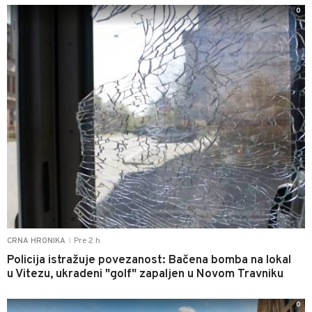
0
Pre 2 h
CRNA HRONIKA
|
Policija istražuje povezanost: Bačena bomba na lokal
u Vitezu, ukradeni "golf" zapaljen u Novom Travniku
0