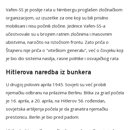
Vafen-SS je poslije rata u Nirnbergu proglašen zločinačkom
organizacijom, uz izuzetke za one koji su bili prisilno
mobilisani i nisu počinili zločine. Jedinice Vafen-SS-a
učestvovale su u brojnim ratnim zločinima i masovnim
ubistvima, naročito na Istočnom frontu. Zato priča o
Štajneru nije priča o "viteškom generalu", već o čovjeku koji
je bio dio sistema nasilja, rasne politike i osvajačkog rata.
Hitlerova naredba iz bunkera
U drugoj polovini aprila 1945. Sovjeti su već probili
njemačku odbranu na prilazima Berlinu. Bitka za grad počela
je 16. aprila, a 20. aprila, na Hitlerov 56. rođendan,
sovjetska artiljerija počela je da granatira njemačku
prestonicu. Berlin je bio pred padom.