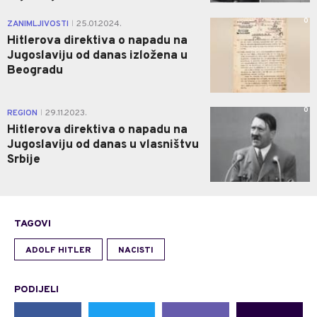
0
ZANIMLJIVOSTI
25.01.2024.
|
Hitlerova direktiva o napadu na
Јugoslaviju od danas izložena u
Beogradu
0
REGION
29.11.2023.
|
Hitlerova direktiva o napadu na
Jugoslaviju od danas u vlasništvu
Srbije
TAGOVI
ADOLF HITLER
NACISTI
PODIJELI