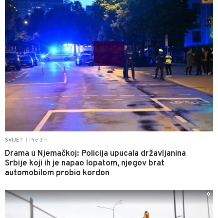
Pre 3 h
SVIJET
|
Drama u Njemačkoj: Policija upucala državljanina
Srbije koji ih je napao lopatom, njegov brat
automobilom probio kordon
0