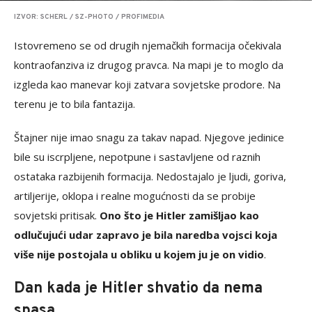
IZVOR: SCHERL / SZ-PHOTO / PROFIMEDIA
Istovremeno se od drugih njemačkih formacija očekivala
kontraofanziva iz drugog pravca. Na mapi je to moglo da
izgleda kao manevar koji zatvara sovjetske prodore. Na
terenu je to bila fantazija.
Štajner nije imao snagu za takav napad. Njegove jedinice
bile su iscrpljene, nepotpune i sastavljene od raznih
ostataka razbijenih formacija. Nedostajalo je ljudi, goriva,
artiljerije, oklopa i realne mogućnosti da se probije
sovjetski pritisak.
Ono što je Hitler zamišljao kao
odlučujući udar zapravo je bila naredba vojsci koja
više nije postojala u obliku u kojem ju je on vidio
.
Dan kada je Hitler shvatio da nema
spasa