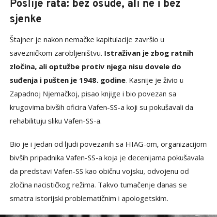
Poslije rata: bez osude, ali ne i bez
sjenke
Štajner je nakon nemačke kapitulacije završio u
savezničkom zarobljeništvu.
Istraživan je zbog ratnih
zločina, ali optužbe protiv njega nisu dovele do
suđenja i pušten je 1948. godine
. Kasnije je živio u
Zapadnoj Njemačkoj, pisao knjige i bio povezan sa
krugovima bivših oficira Vafen-SS-a koji su pokušavali da
rehabilituju sliku Vafen-SS-a.
Bio je i jedan od ljudi povezanih sa HIAG-om, organizacijom
bivših pripadnika Vafen-SS-a koja je decenijama pokušavala
da predstavi Vafen-SS kao običnu vojsku, odvojenu od
zločina nacističkog režima. Takvo tumačenje danas se
smatra istorijski problematičnim i apologetskim.