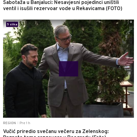
Sabotaža u Banjaluci: Nesavjesni pojedinci uništili
ventil i isušili rezervoar vode u Rekavicama (FOTO)
0
5 slika
Pre 1 h
REGION
|
Vučić priredio svečanu večeru za Zelenskog: