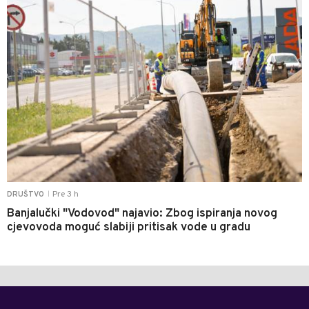
Pre 3 h
DRUŠTVO
|
Banjalučki "Vodovod" najavio: Zbog ispiranja novog
cjevovoda moguć slabiji pritisak vode u gradu