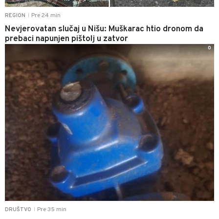
Pre 24 min
REGION
|
Nevjerovatan slučaj u Nišu: Muškarac htio dronom da
prebaci napunjen pištolj u zatvor
0
Pre 35 min
DRUŠTVO
|