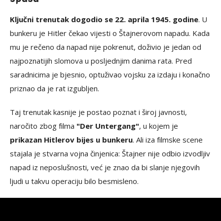
Ključni trenutak dogodio se 22. aprila 1945. godine
. U
bunkeru je Hitler čekao vijesti o Štajnerovom napadu. Kada
mu je rečeno da napad nije pokrenut, doživio je jedan od
najpoznatijih slomova u posljednjim danima rata. Pred
saradnicima je bjesnio, optuživao vojsku za izdaju i konačno
priznao da je rat izgubljen.
Taj trenutak kasnije je postao poznat i široj javnosti,
naročito zbog filma
"Der Untergang"
, u kojem je
prikazan Hitlerov bijes u bunkeru
. Ali iza filmske scene
stajala je stvarna vojna činjenica: Štajner nije odbio izvodljiv
napad iz neposlušnosti, već je znao da bi slanje njegovih
ljudi u takvu operaciju bilo besmisleno.