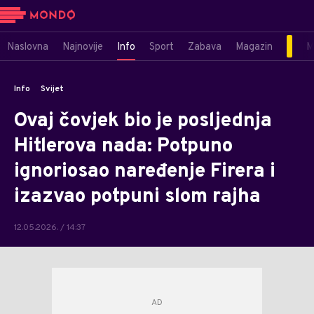
Naslovna
Najnovije
Info
Sport
Zabava
Magazin
M
Info
Svijet
Ovaj čovjek bio je posljednja
Hitlerova nada: Potpuno
ignoriosao naređenje Firera i
izazvao potpuni slom rajha
12.05.2026. / 14:37