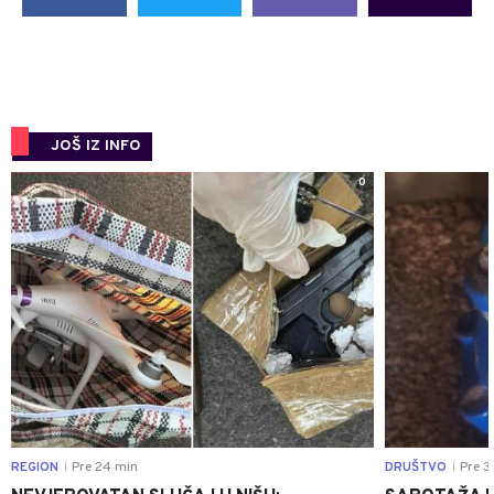
JOŠ IZ INFO
0
REGION
Pre 24 min
DRUŠTVO
Pre 3
|
|