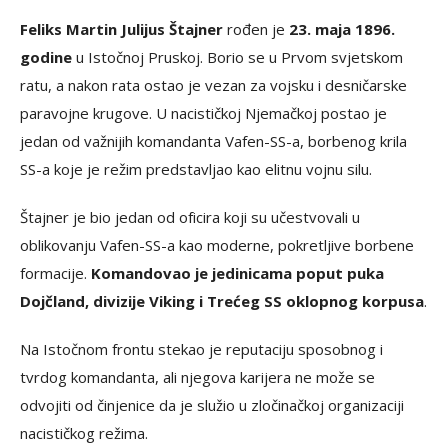
Feliks Martin Julijus Štajner
rođen je
23. maja 1896.
godine
u Istočnoj Pruskoj. Borio se u Prvom svjetskom
ratu, a nakon rata ostao je vezan za vojsku i desničarske
paravojne krugove. U nacističkoj Njemačkoj postao je
jedan od važnijih komandanta Vafen-SS-a, borbenog krila
SS-a koje je režim predstavljao kao elitnu vojnu silu.
Štajner je bio jedan od oficira koji su učestvovali u
oblikovanju Vafen-SS-a kao moderne, pokretljive borbene
formacije.
Komandovao je jedinicama poput puka
Dojčland, divizije Viking i Trećeg SS oklopnog korpusa
.
Na Istočnom frontu stekao je reputaciju sposobnog i
tvrdog komandanta, ali njegova karijera ne može se
odvojiti od činjenice da je služio u zločinačkoj organizaciji
nacističkog režima.