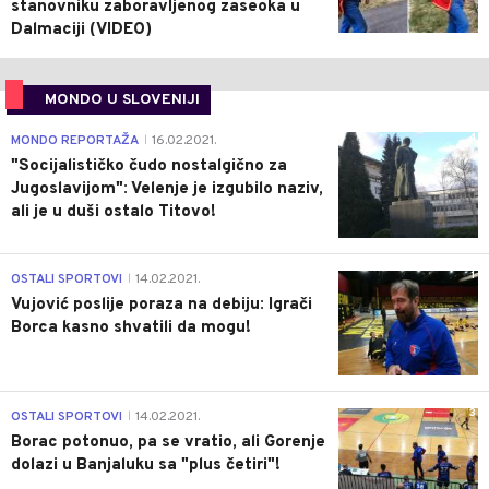
stanovniku zaboravljenog zaseoka u
Dalmaciji (VIDEO)
MONDO U SLOVENIJI
4
MONDO REPORTAŽA
16.02.2021.
|
"Socijalističko čudo nostalgično za
Jugoslavijom": Velenje je izgubilo naziv,
ali je u duši ostalo Titovo!
1
OSTALI SPORTOVI
14.02.2021.
|
Vujović poslije poraza na debiju: Igrači
Borca kasno shvatili da mogu!
3
OSTALI SPORTOVI
14.02.2021.
|
Borac potonuo, pa se vratio, ali Gorenje
dolazi u Banjaluku sa "plus četiri"!