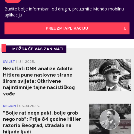
Budite bolje informisani od drugih, preuzmite Mondo mobilnu
aplikaciju
PREUZMI APLIKACIJU
MOŽDA ĆE VAS ZANIMATI
0
SVIJET
13.11.2025.
|
Rezultati DNK analize Adolfa
Hitlera pune naslovne strane
širom svijeta: Otkrivene
najintimnije tajne nacističkog
vođe
1
REGION
06.04.2025.
|
"Bolje rat nego pakt, bolje grob
nego rob": Prije 84 godine Hitler
razorio Beograd, stradalo na
hiljade ljudi