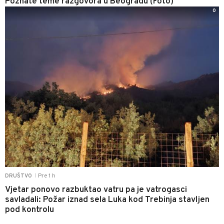
Poznate teme razgovora u Beogradu (Foto)
0
Pre 1 h
DRUŠTVO
|
Vjetar ponovo razbuktao vatru pa je vatrogasci
savladali: Požar iznad sela Luka kod Trebinja stavljen
pod kontrolu