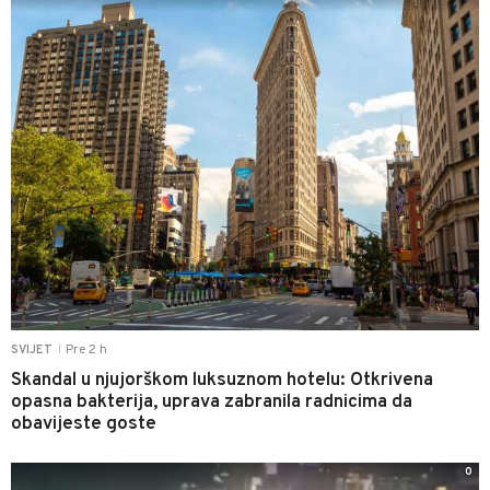
Pre 2 h
SVIJET
|
Skandal u njujorškom luksuznom hotelu: Otkrivena
opasna bakterija, uprava zabranila radnicima da
obavijeste goste
0