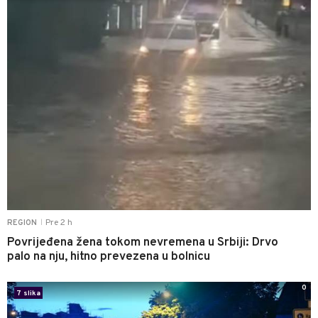
Pre 2 h
REGION
|
Povrijeđena žena tokom nevremena u Srbiji: Drvo
palo na nju, hitno prevezena u bolnicu
0
7 slika