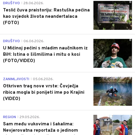
0
DRUŠTVO
28.06.2026.
|
Teslić čuva praistoriju: Rastuška pećina
kao svjedok života neandertalaca
(FOTO)
0
DRUŠTVO
06.06.2026.
|
U Mićinoj pećini s mladim naučnikom iz
BiH: Istina o šišmišima i mitu o kosi
(FOTO/VIDEO)
0
ZANIMLJIVOSTI
05.06.2026.
|
Otkriven trag nove vrste: Čovječja
ribica mogla bi ponijeti ime po Krajini
(VIDEO)
0
REGION
29.05.2026.
|
Sam među vukovima i šakalima:
Nevjerovatna reportaža o jedinom