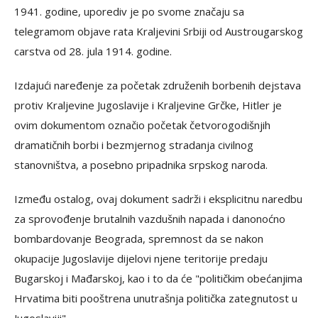
1941. godine, uporediv je po svome značaju sa
telegramom objave rata Kraljevini Srbiji od Austrougarskog
carstva od 28. jula 1914. godine.
Izdajući naređenje za početak združenih borbenih dejstava
protiv Kraljevine Jugoslavije i Kraljevine Grčke, Hitler je
ovim dokumentom označio početak četvorogodišnjih
dramatičnih borbi i bezmjernog stradanja civilnog
stanovništva, a posebno pripadnika srpskog naroda.
Između ostalog, ovaj dokument sadrži i eksplicitnu naredbu
za sprovođenje brutalnih vazdušnih napada i danonoćno
bombardovanje Beograda, spremnost da se nakon
okupacije Jugoslavije dijelovi njene teritorije predaju
Bugarskoj i Mađarskoj, kao i to da će "političkim obećanjima
Hrvatima biti pooštrena unutrašnja politička zategnutost u