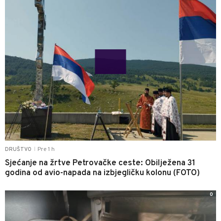
Pre 1 h
DRUŠTVO
|
Sjećanje na žrtve Petrovačke ceste: Obilježena 31
godina od avio-napada na izbjegličku kolonu (FOTO)
0