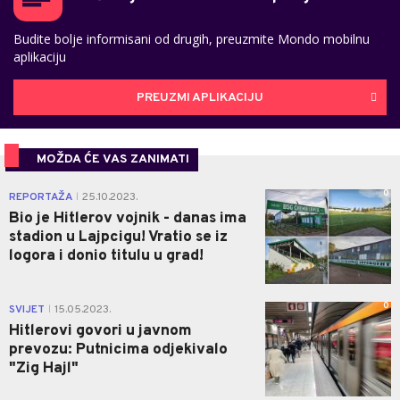
Budite bolje informisani od drugih, preuzmite Mondo mobilnu
aplikaciju
PREUZMI APLIKACIJU
MOŽDA ĆE VAS ZANIMATI
0
REPORTAŽA
25.10.2023.
|
Bio je Hitlerov vojnik - danas ima
stadion u Lajpcigu! Vratio se iz
logora i donio titulu u grad!
0
SVIJET
15.05.2023.
|
Hitlerovi govori u javnom
prevozu: Putnicima odjekivalo
"Zig Hajl"