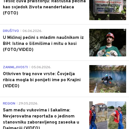
Teslić čuva praistoriju: Rastuška pećina
kao svjedok života neandertalaca
(FOTO)
0
DRUŠTVO
06.06.2026.
|
U Mićinoj pećini s mladim naučnikom iz
BiH: Istina o šišmišima i mitu o kosi
(FOTO/VIDEO)
0
ZANIMLJIVOSTI
05.06.2026.
|
Otkriven trag nove vrste: Čovječja
ribica mogla bi ponijeti ime po Krajini
(VIDEO)
0
REGION
29.05.2026.
|
Sam među vukovima i šakalima:
Nevjerovatna reportaža o jedinom
stanovniku zaboravljenog zaseoka u
Dalmaciji (VIDEO)