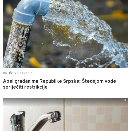
Pre 1 h
DRUŠTVO
|
Apel građanima Republike Srpske: Štednjom vode
spriječiti restrikcije
0