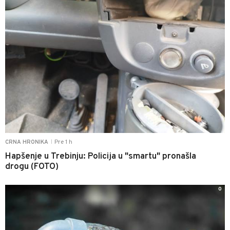
Pre 1 h
CRNA HRONIKA
|
Hapšenje u Trebinju: Policija u "smartu" pronašla
drogu (FOTO)
0