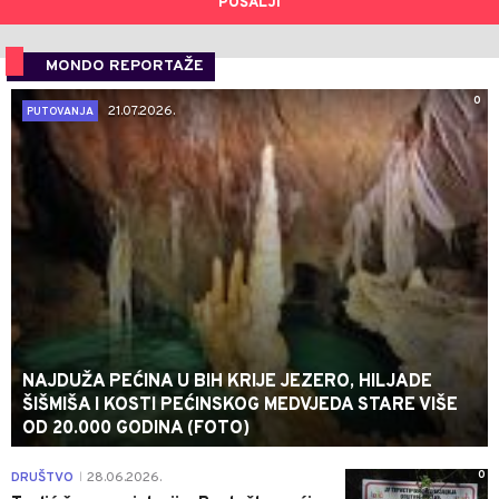
POŠALJI
MONDO REPORTAŽE
0
21.07.2026.
PUTOVANJA
NAJDUŽA PEĆINA U BIH KRIJE JEZERO, HILJADE
ŠIŠMIŠA I KOSTI PEĆINSKOG MEDVJEDA STARE VIŠE
OD 20.000 GODINA (FOTO)
0
DRUŠTVO
28.06.2026.
|