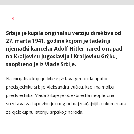
Vesna
AUTOR
0
Kerkez
Srbija je kupila originalnu verziju direktive od
27. marta 1941. godine kojom je tadašnji
njemački kancelar Adolf Hitler naredio napad
na Kraljevinu Jugoslaviju i Kraljevinu Grčku,
saopšteno je iz Vlade Srbije.
Na inicijativu koju je Muzej žrtava genocida uputio
predsjedniku Srbije Aleksandru Vučiću, kao i na molbu
predsjednika, Vlada Srbije je obezbijedila neophodna
sredstva za kupovinu jednog od najznačajnijih dokumenata
za cjelokupnu istoriju srpskog naroda.