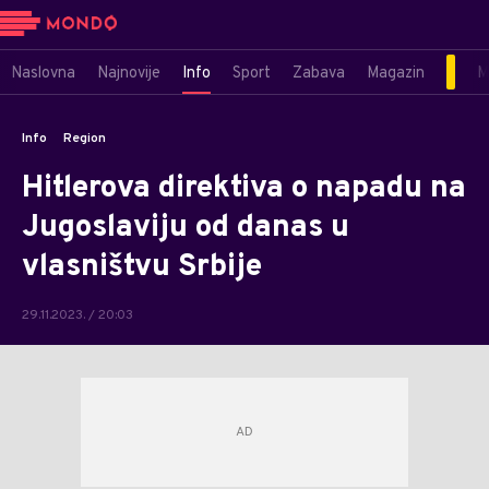
Naslovna
Najnovije
Info
Sport
Zabava
Magazin
M
Info
Region
Hitlerova direktiva o napadu na
Jugoslaviju od danas u
vlasništvu Srbije
29.11.2023. / 20:03