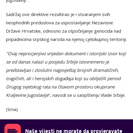
Jugoslaviji".
Sadržaj ove direktive rezultirao je i stvaranjem svih
neophodnih preduslova za uspostavljanje Nezavisne
Države Hrvatske, odnosno za otpočinjanje genocida nad
pripadnicima srpskog naroda na njenoj cjelokupnoj teritoriji.
"Ovaj neprocjenjivo vrijedan dokument i istorijski izvor koji
se od danas nalazi u posjedu Srbije istovremeno je
predstavljao i zloslutni nagovještaj brojnih dramatičnih,
tragičnih, ali i herojskih događaja koji su obilježili period
Drugog svjetskog rata na čitavom prostoru okupirane
Kraljevine Jugoslavije
", navodi se u saopštenju Vlade Srbije.
(Srna)
Naše vijesti ne morate da provjeravate