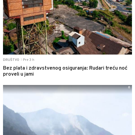
Pre 3 h
DRUŠTVO
|
Bez plata i zdravstvenog osiguranja: Rudari treću noć
proveli u jami
0