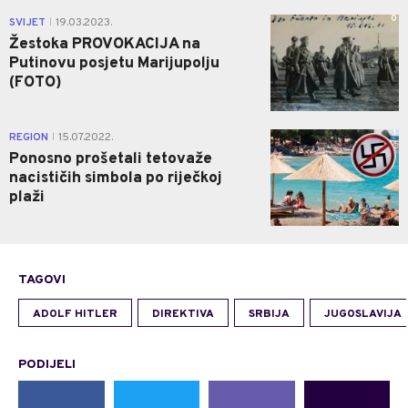
0
SVIJET
19.03.2023.
|
Žestoka PROVOKACIJA na
Putinovu posjetu Marijupolju
(FOTO)
1
REGION
15.07.2022.
|
Ponosno prošetali tetovaže
nacističih simbola po riječkoj
plaži
TAGOVI
ADOLF HITLER
DIREKTIVA
SRBIJA
JUGOSLAVIJA
PODIJELI