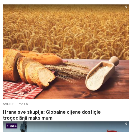
0
Pre 1 h
SVIJET
|
Hrana sve skuplja: Globalne cijene dostigle
trogodišnji maksimum
0
5 slika