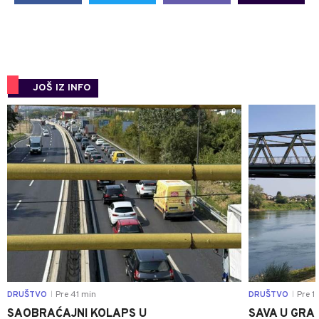
JOŠ IZ INFO
0
DRUŠTVO
Pre 41 min
DRUŠTVO
Pre 1 
|
|
SAOBRAĆAJNI KOLAPS U
SAVA U GRAD