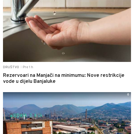
Pre 1 h
DRUŠTVO
|
Rezervoari na Manjači na minimumu: Nove restrikcije
vode u dijelu Banjaluke
0