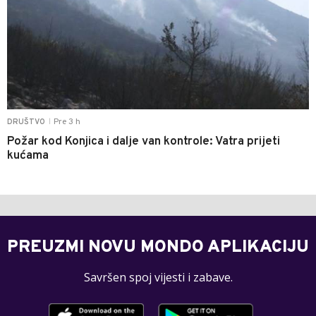
Pre 3 h
DRUŠTVO
|
Požar kod Konjica i dalje van kontrole: Vatra prijeti
kućama
PREUZMI NOVU MONDO APLIKACIJU
Savršen spoj vijesti i zabave.