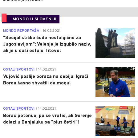
MONDO U SLOVENIJI
4
MONDO REPORTAŽA
16.02.2021.
|
"Socijalističko čudo nostalgično za
Jugoslavijom": Velenje je izgubilo naziv,
ali je u duši ostalo Titovo!
1
OSTALI SPORTOVI
14.02.2021.
|
Vujović poslije poraza na debiju: Igrači
Borca kasno shvatili da mogu!
3
OSTALI SPORTOVI
14.02.2021.
|
Borac potonuo, pa se vratio, ali Gorenje
dolazi u Banjaluku sa "plus četiri"!