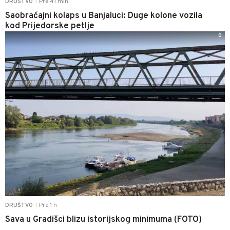
Pre 41 min
DRUŠTVO
|
Saobraćajni kolaps u Banjaluci: Duge kolone vozila
kod Prijedorske petlje
0
Pre 1 h
DRUŠTVO
|
Sava u Gradišci blizu istorijskog minimuma (FOTO)