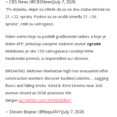
July 7, 2026
— CBS News (@CBSNews)
"Po dolasku, ekipe su otkrile da su se dva stuba iskrivila na
21. i 22. spratu. Podovi su se urušili između 21. i 26.
sprata", rekli su vatrogasci.
Video snimci koje su podelili građevinski radnici, a koje je
dobio AFP, prikazuju savijene stubove unutar
zgrade
.
Mobilisano je oko 130 vatrogasaca i osoblja hitne
medicinske pomoći, a raspoređeni su i dronovi.
BREAKING: Midtown Manhattan high rise evacuated after
construction workers discover buckled columns ... sagging
floors and falling bricks. 42nd & 43rd streets near 2nd
avenue closed as DOB assesses the
danger.
pic.twitter.com/294MXBdkeY
July 7, 2026
— Steven Bognar (@Bogs4NY)