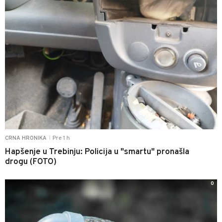
Pre 1 h
CRNA HRONIKA
|
Hapšenje u Trebinju: Policija u "smartu" pronašla
drogu (FOTO)
0