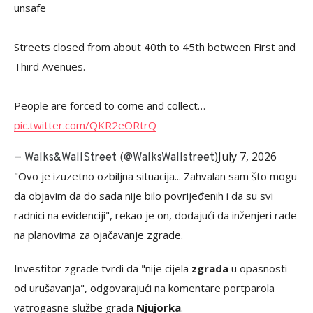
unsafe
Streets closed from about 40th to 45th between First and
Third Avenues.
People are forced to come and collect…
pic.twitter.com/QKR2eORtrQ
July 7, 2026
— Walks&WallStreet (@WalksWallstreet)
"Ovo je izuzetno ozbiljna situacija... Zahvalan sam što mogu
da objavim da do sada nije bilo povrijeđenih i da su svi
radnici na evidenciji", rekao je on, dodajući da inženjeri rade
na planovima za ojačavanje zgrade.
Investitor zgrade tvrdi da "nije cijela
zgrada
u opasnosti
od urušavanja", odgovarajući na komentare portparola
vatrogasne službe grada
Njujorka
.