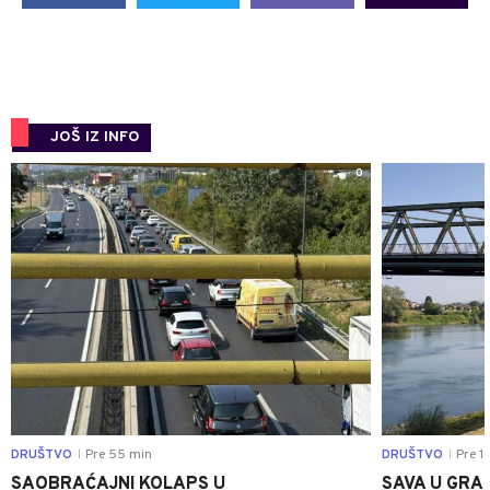
JOŠ IZ INFO
0
DRUŠTVO
Pre 55 min
DRUŠTVO
Pre 1 
|
|
SAOBRAĆAJNI KOLAPS U
SAVA U GRAD