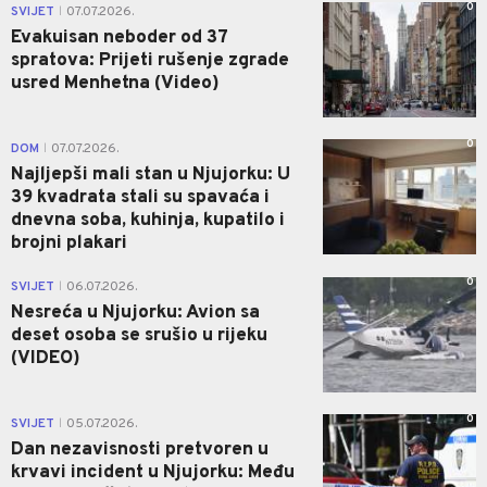
0
SVIJET
07.07.2026.
|
Evakuisan neboder od 37
spratova: Prijeti rušenje zgrade
usred Menhetna (Video)
0
DOM
07.07.2026.
|
Najljepši mali stan u Njujorku: U
39 kvadrata stali su spavaća i
dnevna soba, kuhinja, kupatilo i
brojni plakari
0
SVIJET
06.07.2026.
|
Nesreća u Njujorku: Avion sa
deset osoba se srušio u rijeku
(VIDEO)
0
SVIJET
05.07.2026.
|
Dan nezavisnosti pretvoren u
krvavi incident u Njujorku: Među