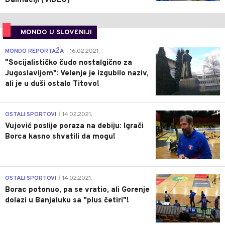
Dalmaciji (VIDEO)
MONDO U SLOVENIJI
4
MONDO REPORTAŽA
16.02.2021.
|
"Socijalističko čudo nostalgično za
Jugoslavijom": Velenje je izgubilo naziv,
ali je u duši ostalo Titovo!
1
OSTALI SPORTOVI
14.02.2021.
|
Vujović poslije poraza na debiju: Igrači
Borca kasno shvatili da mogu!
3
OSTALI SPORTOVI
14.02.2021.
|
Borac potonuo, pa se vratio, ali Gorenje
dolazi u Banjaluku sa "plus četiri"!