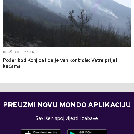
Pre 3 h
DRUŠTVO
|
Požar kod Konjica i dalje van kontrole: Vatra prijeti
kućama
PREUZMI NOVU MONDO APLIKACIJU
Savršen spoj vijesti i zabave.