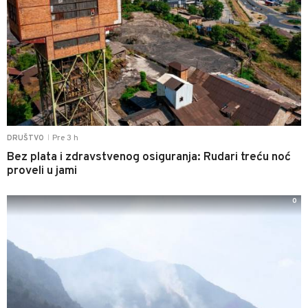
Pre 3 h
DRUŠTVO
|
Bez plata i zdravstvenog osiguranja: Rudari treću noć
proveli u jami
0