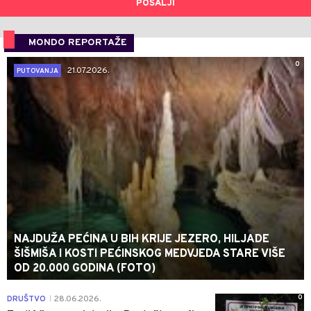
POŠALJI
MONDO REPORTAŽE
0
21.07.2026.
PUTOVANJA
NAJDUŽA PEĆINA U BIH KRIJE JEZERO, HILJADE
ŠIŠMIŠA I KOSTI PEĆINSKOG MEDVJEDA STARE VIŠE
OD 20.000 GODINA (FOTO)
0
DRUŠTVO
28.06.2026.
|