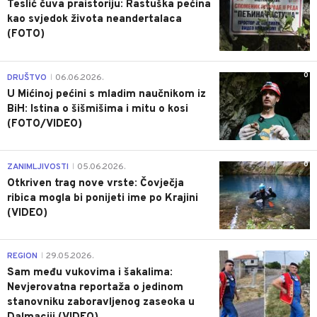
Teslić čuva praistoriju: Rastuška pećina
kao svjedok života neandertalaca
(FOTO)
0
DRUŠTVO
06.06.2026.
|
U Mićinoj pećini s mladim naučnikom iz
BiH: Istina o šišmišima i mitu o kosi
(FOTO/VIDEO)
0
ZANIMLJIVOSTI
05.06.2026.
|
Otkriven trag nove vrste: Čovječja
ribica mogla bi ponijeti ime po Krajini
(VIDEO)
0
REGION
29.05.2026.
|
Sam među vukovima i šakalima:
Nevjerovatna reportaža o jedinom
stanovniku zaboravljenog zaseoka u