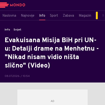
Naslovna
Najnovije
Info
Sport
Zabava
Magazin
M
Info
Svijet
Evakuisana Misija BiH pri UN-
u: Detalji drame na Menhetnu -
"Nikad nisam vidio ništa
slično" (Video)
08.07.2026. / 10:54