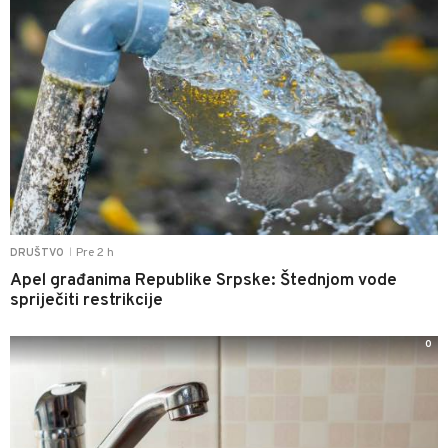
Pre 2 h
DRUŠTVO
|
Apel građanima Republike Srpske: Štednjom vode
spriječiti restrikcije
0