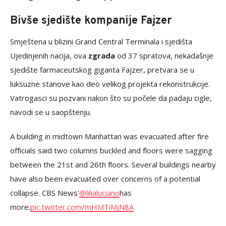
Bivše sjedište kompanije Fajzer
Smještena u blizini Grand Central Terminala i sjedišta
Ujedinjenih nacija, ova
zgrada
od 37 spratova, nekadašnje
sjedište farmaceutskog giganta Fajzer, pretvara se u
luksuzne stanove kao deo velikog projekta rekonstrukcije.
Vatrogasci su pozvani nakon što su počele da padaju cigle,
navodi se u saopštenju.
A building in midtown Manhattan was evacuated after fire
officials said two columns buckled and floors were sagging
between the 21st and 26th floors. Several buildings nearby
have also been evacuated over concerns of a potential
collapse. CBS News'
@lilialuciano
has
more.
pic.twitter.com/mHMTiMjN8A