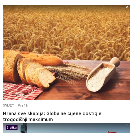
0
Pre 1 h
SVIJET
|
Hrana sve skuplja: Globalne cijene dostigle
trogodišnji maksimum
1
5 slika