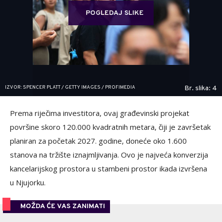
POGLEDAJ SLIKE
IZVOR: SPENCER PLATT / GETTY IMAGES / PROFIMEDIA
Br. slika: 4
Prema riječima investitora, ovaj građevinski projekat
površine skoro 120.000 kvadratnih metara, čiji je završetak
planiran za početak 2027. godine, doneće oko 1.600
stanova na tržište iznajmljivanja. Ovo je najveća konverzija
kancelarijskog prostora u stambeni prostor ikada izvršena
u Njujorku.
MOŽDA ĆE VAS ZANIMATI