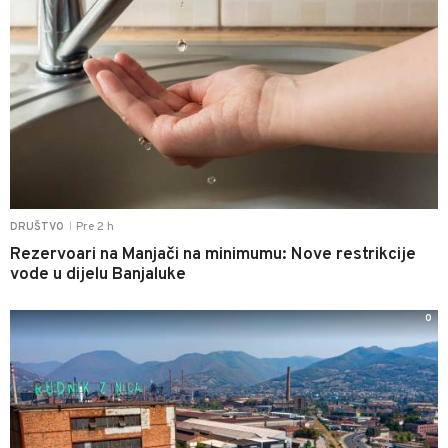
Pre 2 h
DRUŠTVO
|
Rezervoari na Manjači na minimumu: Nove restrikcije
vode u dijelu Banjaluke
0