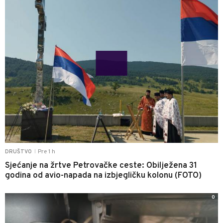
Pre 1 h
DRUŠTVO
|
Sjećanje na žrtve Petrovačke ceste: Obilježena 31
godina od avio-napada na izbjegličku kolonu (FOTO)
0