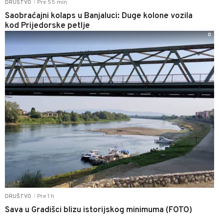
Pre 55 min
DRUŠTVO
|
Saobraćajni kolaps u Banjaluci: Duge kolone vozila
kod Prijedorske petlje
0
Pre 1 h
DRUŠTVO
|
Sava u Gradišci blizu istorijskog minimuma (FOTO)