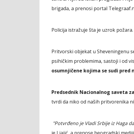
brigada, a prenosi portal Telegraaf.n
Policija istražuje šta je uzrok požara.
Pritvorski objekat u Sheveningenu s
psihičkim problemima, sastoji i od 
osumnjičene kojima se sudi pred
Predsednik Nacionalnog saveta za
tvrdi da niko od naših pritvorenika n
"Potvrđeno je Vladi Srbije iz Haga da
je Ljajić, a prenose beogradski mediji