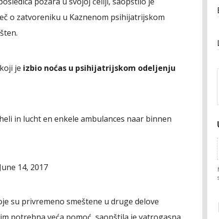
ledica požara u svojoj ćeliji, saopštilo je
reč o zatvoreniku u Kaznenom psihijatrijskom
šten.
koji je
izbio noćas u psihijatrijskom odeljenju
 heli in lucht en enkele ambulances naar binnen
June 14, 2017
koje su privremeno smeštene u druge delove
ije im potrebna veća pomoć, saopštila je vatrogasna