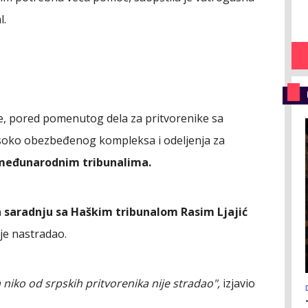
l.
e, pored pomenutog dela za pritvorenike sa
visoko obezbeđenog kompleksa i odeljenja za
 međunarodnim tribunalima.
 saradnju sa Haškim tribunalom Rasim Ljajić
ije nastradao.
 niko od srpskih pritvorenika nije stradao",
izjavio
.