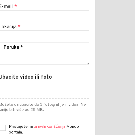
E-mail
*
Lokacija
*
Ubacite video ili foto
Možete da ubacite do 3 fotografije ili videa. Ne
smije biti više od 25 MB.
Pristajete na
pravila korišćenja
Mondo
portala.