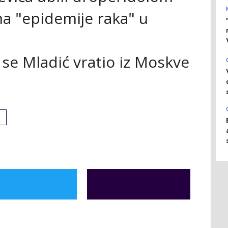
a "epidemije raka" u
 se Mladić vratio iz Moskve