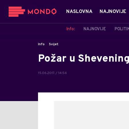
NASLOVNA
NAJNOVIJE
Info:
NAJNOVIJE
POLITI
Info
Svijet
Požar u Shevening
15.06.2017. / 14:54