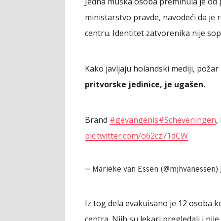
Jedna muška osoba preminula je od pos
ministarstvo pravde, navodeći da je 
centru. Identitet zatvorenika nije sop
Kako javljaju holandski mediji, požar 
pritvorske jedinice, je ugašen.
Brand
#gevangenis
#Scheveningen
,
pic.twitter.com/o62cz71dCW
— Marieke van Essen (@mjhvanessen)
Iz tog dela evakuisano je 12 osoba 
centra. Njih su lekari pregledali i n