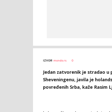
0
IZVOR
mondo.rs
Jedan zatvorenik je stradao u po
Sheveningenu, javila je holan
povređenih Srba, kaže Rasim Lj