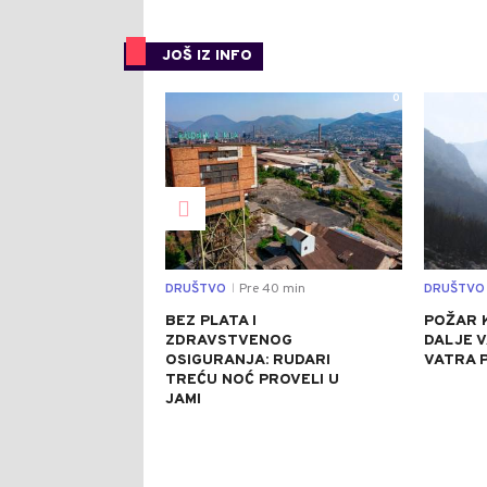
JOŠ IZ INFO
0
DRUŠTVO
Pre 40 min
DRUŠTVO
|
BEZ PLATA I
POŽAR K
ZDRAVSTVENOG
DALJE 
OSIGURANJA: RUDARI
VATRA 
TREĆU NOĆ PROVELI U
JAMI