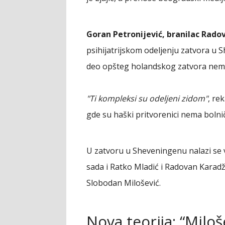
Goran Petronijević, branilac Rado
psihijatrijskom odeljenju zatvora u S
deo opšteg holandskog zatvora nema
"Ti kompleksi su odeljeni zidom"
, re
gde su haški pritvorenici nema bolnič
U zatvoru u Sheveningenu nalazi se v
sada i Ratko Mladić i Radovan Karadž
Slobodan Milošević.
Nova teorija: “Milo