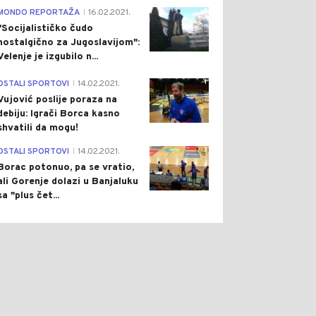
4
MONDO REPORTAŽA
16.02.2021.
|
"Socijalističko čudo
nostalgično za Jugoslavijom":
Velenje je izgubilo n...
1
OSTALI SPORTOVI
14.02.2021.
|
Vujović poslije poraza na
debiju: Igrači Borca kasno
shvatili da mogu!
3
OSTALI SPORTOVI
14.02.2021.
|
Borac potonuo, pa se vratio,
ali Gorenje dolazi u Banjaluku
sa "plus čet...