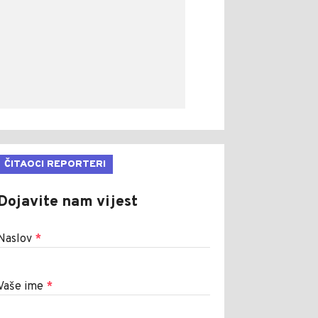
ČITAOCI REPORTERI
Dojavite nam vijest
Naslov
*
Vaše ime
*