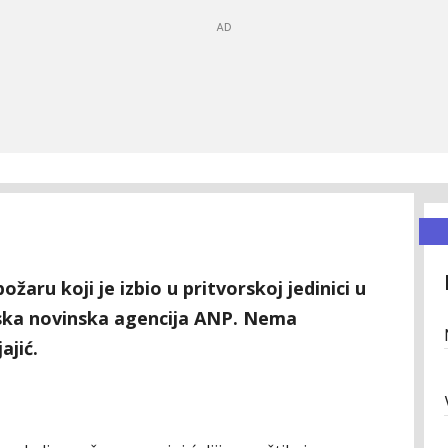
žaru koji je izbio u pritvorskoj jedinici u
dska novinska agencija ANP. Nema
ajić.