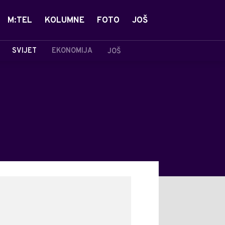
M:TEL
KOLUMNE
FOTO
JOŠ
SVIJET
EKONOMIJA
JOŠ