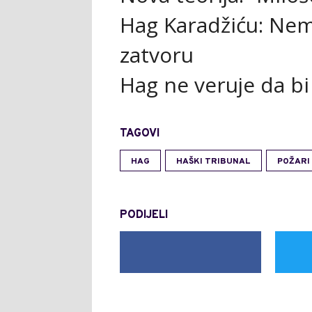
Hag Karadžiću: Nem
zatvoru
Hag ne veruje da bi
TAGOVI
HAG
HAŠKI TRIBUNAL
POŽARI
PODIJELI