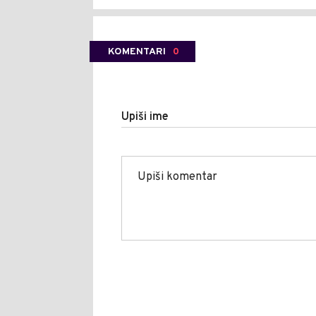
KOMENTARI
0
Upiši ime