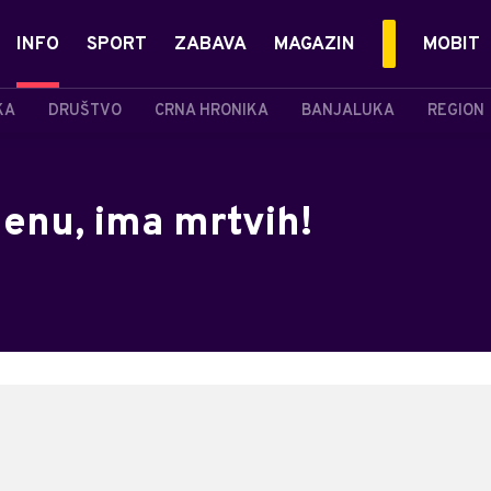
INFO
SPORT
ZABAVA
MAGAZIN
MOBIT
KA
DRUŠTVO
CRNA HRONIKA
BANJALUKA
REGION
enu, ima mrtvih!