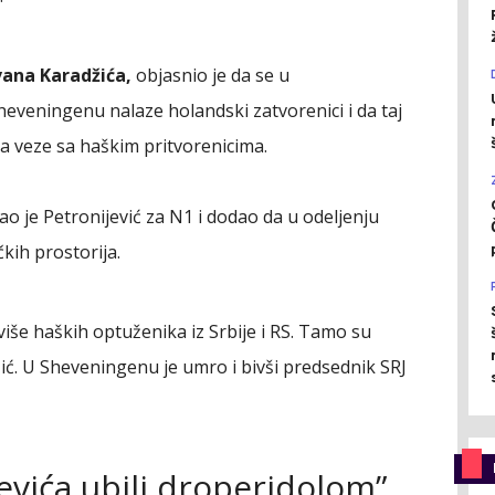
vana Karadžića,
objasnio je da se u
heveningenu nalaze holandski zatvorenici i da taj
 veze sa haškim pritvorenicima.
kao je Petronijević za N1 i dodao da u odeljenju
kih prostorija.
iše haških optuženika iz Srbije i RS. Tamo su
ić. U Sheveningenu je umro i bivši predsednik SRJ
ševića ubili droperidolom”