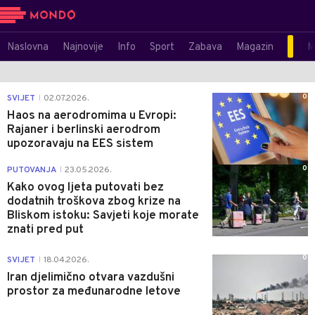
Naslovna
Najnovije
Info
Sport
Zabava
Magazin
M
0
SVIJET
02.07.2026.
|
Haos na aerodromima u Evropi:
Rajaner i berlinski aerodrom
upozoravaju na EES sistem
0
PUTOVANJA
23.05.2026.
|
Kako ovog ljeta putovati bez
dodatnih troškova zbog krize na
Bliskom istoku: Savjeti koje morate
znati pred put
0
SVIJET
18.04.2026.
|
Iran djelimično otvara vazdušni
prostor za međunarodne letove