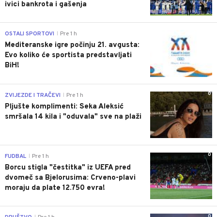
ivici bankrota i gašenja
0
OSTALI SPORTOVI
Pre 1 h
|
Mediteranske igre počinju 21. avgusta:
Evo koliko će sportista predstavljati
BiH!
0
ZVIJEZDE I TRAČEVI
Pre 1 h
|
Pljušte komplimenti: Seka Aleksić
smršala 14 kila i "oduvala" sve na plaži
0
FUDBAL
Pre 1 h
|
Borcu stigla "čestitka" iz UEFA pred
dvomeč sa Bjelorusima: Crveno-plavi
moraju da plate 12.750 evra!
0