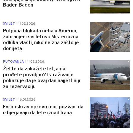
Baden Baden
0
SVIJET
11.02.2026.
|
Potpuna blokada neba u Americi,
zabranjeni svi letovi: Misteriozna
odluka vlasti, niko ne zna zašto je
donijeta
0
PUTOVANJA
11.02.2026.
|
Želite da zakažete let, a da
prođete povoljno? Istraživanje
pokazuje da je ovaj dan najjeftiniji
za rezervaciju
0
SVIJET
16.01.2026.
|
Evropski avioprevoznici pozvani da
izbjegavaju da lete iznad Irana