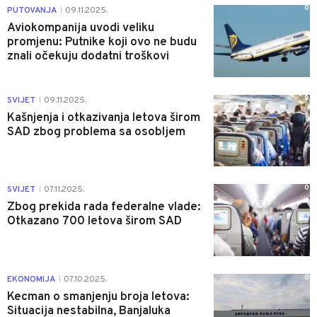
0
PUTOVANJA
09.11.2025.
|
Aviokompanija uvodi veliku
promjenu: Putnike koji ovo ne budu
znali očekuju dodatni troškovi
0
SVIJET
09.11.2025.
|
Kašnjenja i otkazivanja letova širom
SAD zbog problema sa osobljem
0
SVIJET
07.11.2025.
|
Zbog prekida rada federalne vlade:
Otkazano 700 letova širom SAD
0
EKONOMIJA
07.10.2025.
|
Kecman o smanjenju broja letova:
Situacija nestabilna, Banjaluka