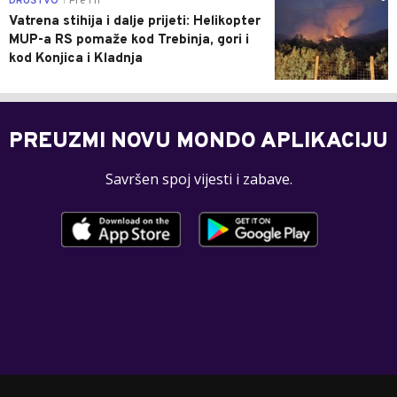
DRUŠTVO
Pre 1 h
|
Vatrena stihija i dalje prijeti: Helikopter
MUP-a RS pomaže kod Trebinja, gori i
kod Konjica i Kladnja
PREUZMI NOVU MONDO APLIKACIJU
Savršen spoj vijesti i zabave.