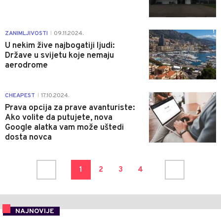
1
ZANIMLJIVOSTI
09.11.2024.
|
U nekim žive najbogatiji ljudi:
Države u svijetu koje nemaju
aerodrome
0
CHEAPEST
17.10.2024.
|
Prava opcija za prave avanturiste:
Ako volite da putujete, nova
Google alatka vam može uštedi
dosta novca
1
2
3
4
NAJNOVIJE