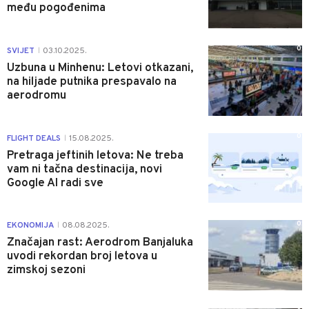
među pogođenima
0
SVIJET
03.10.2025.
|
Uzbuna u Minhenu: Letovi otkazani,
na hiljade putnika prespavalo na
aerodromu
0
FLIGHT DEALS
15.08.2025.
|
Pretraga jeftinih letova: Ne treba
vam ni tačna destinacija, novi
Google AI radi sve
0
EKONOMIJA
08.08.2025.
|
Značajan rast: Aerodrom Banjaluka
uvodi rekordan broj letova u
zimskoj sezoni