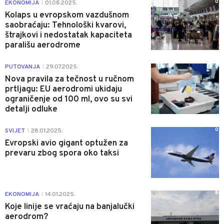
0
EKONOMIJA
01.08.2025.
|
Kolaps u evropskom vazdušnom
saobraćaju: Tehnološki kvarovi,
štrajkovi i nedostatak kapaciteta
parališu aerodrome
0
PUTOVANJA
29.07.2025.
|
Nova pravila za tečnost u ručnom
prtljagu: EU aerodromi ukidaju
ograničenje od 100 ml, ovo su svi
detalji odluke
0
SVIJET
28.01.2025.
|
Evropski avio gigant optužen za
prevaru zbog spora oko taksi
8
EKONOMIJA
14.01.2025.
|
Koje linije se vraćaju na banjalučki
aerodrom?