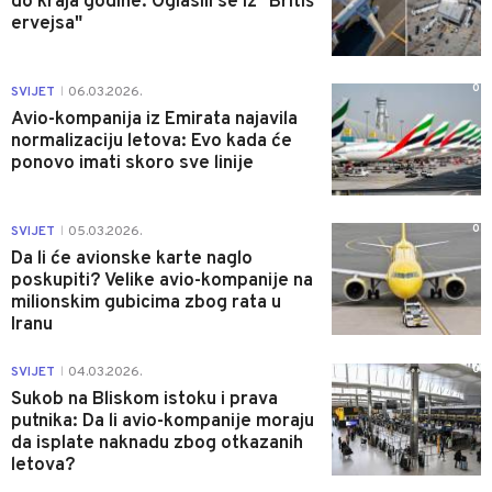
do kraja godine: Oglasili se iz "Britiš
ervejsa"
0
SVIJET
06.03.2026.
|
Avio-kompanija iz Emirata najavila
normalizaciju letova: Evo kada će
ponovo imati skoro sve linije
0
SVIJET
05.03.2026.
|
Da li će avionske karte naglo
poskupiti? Velike avio-kompanije na
milionskim gubicima zbog rata u
Iranu
0
SVIJET
04.03.2026.
|
Sukob na Bliskom istoku i prava
putnika: Da li avio-kompanije moraju
da isplate naknadu zbog otkazanih
letova?