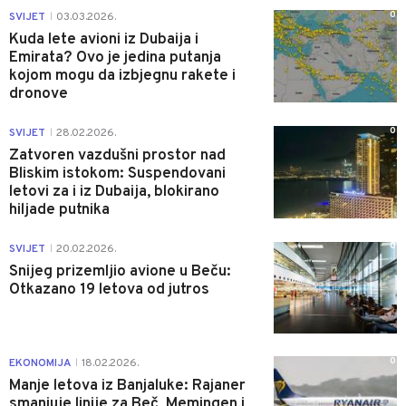
0
SVIJET
03.03.2026.
|
Kuda lete avioni iz Dubaija i
Emirata? Ovo je jedina putanja
kojom mogu da izbjegnu rakete i
dronove
0
SVIJET
28.02.2026.
|
Zatvoren vazdušni prostor nad
Bliskim istokom: Suspendovani
letovi za i iz Dubaija, blokirano
hiljade putnika
0
SVIJET
20.02.2026.
|
Snijeg prizemljio avione u Beču:
Otkazano 19 letova od jutros
0
EKONOMIJA
18.02.2026.
|
Manje letova iz Banjaluke: Rajaner
smanjuje linije za Beč, Memingen i