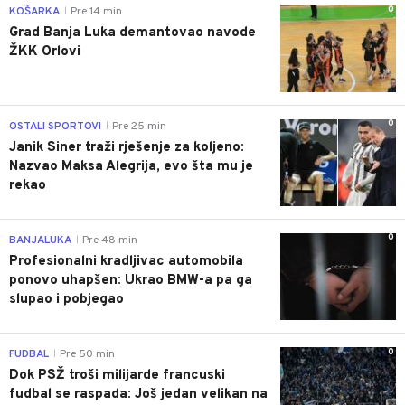
0
KOŠARKA
Pre 14 min
|
Grad Banja Luka demantovao navode
ŽKK Orlovi
0
OSTALI SPORTOVI
Pre 25 min
|
Janik Siner traži rješenje za koljeno:
Nazvao Maksa Alegrija, evo šta mu je
rekao
0
BANJALUKA
Pre 48 min
|
Profesionalni kradljivac automobila
ponovo uhapšen: Ukrao BMW-a pa ga
slupao i pobjegao
0
FUDBAL
Pre 50 min
|
Dok PSŽ troši milijarde francuski
fudbal se raspada: Još jedan velikan na