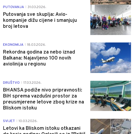
0
PUTOVANJA
31.03.2026.
|
Putovanja sve skuplja: Avio-
kompanije dižu cijene i smanjuju
broj letova
0
EKONOMIJA
18.03.2026.
|
Rekordna godina za nebo iznad
Balkana: Najavljeno 100 novih
aviolinija u regionu
0
DRUŠTVO
17.03.2026.
|
BHANSA podiže nivo pripravnosti:
BiH sprema vazdušni prostor za
preusmjerene letove zbog krize na
Bliskom istoku
1
SVIJET
10.03.2026.
|
Letovi ka Bliskom istoku otkazani