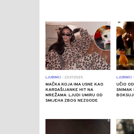
0
LJUBIMCI
23.07.2025.
LJUBIMCI
|
|
MAČKA KOJA IMA USNE KAO
UČIO OD
KARDAŠIJANKE HIT NA
SNIMAK
MREŽAMA: LJUDI UMIRU OD
BOKSUJ
SMIJEHA ZBOG NEZGODE
0