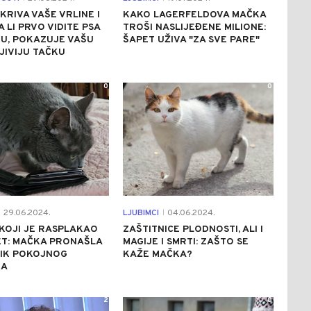
KRIVA VAŠE VRLINE I
KAKO LAGERFELDOVA MAČKA
A LI PRVO VIDITE PSA
TROŠI NASLIJEĐENE MILIONE:
KU, POKAZUJE VAŠU
ŠAPET UŽIVA "ZA SVE PARE"
JIVIJU TAČKU
0
0
29.06.2024.
LJUBIMCI
04.06.2024.
|
KOJI JE RASPLAKAO
ZAŠTITNICE PLODNOSTI, ALI I
ET: MAČKA PRONAŠLA
MAGIJE I SMRTI: ZAŠTO SE
IK POKOJNOG
KAŽE MAČKA?
KA
2
0