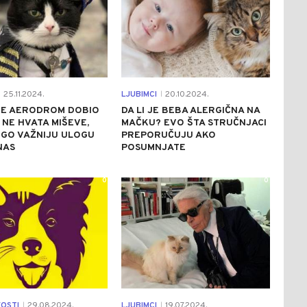
25.11.2024.
LJUBIMCI
20.10.2024.
|
JE AERODROM DOBIO
DA LI JE BEBA ALERGIČNA NA
NE HVATA MIŠEVE,
MAČKU? EVO ŠTA STRUČNJACI
OGO VAŽNIJU ULOGU
PREPORUČUJU AKO
NAS
POSUMNJATE
0
0
VOSTI
29.08.2024.
LJUBIMCI
19.07.2024.
|
|