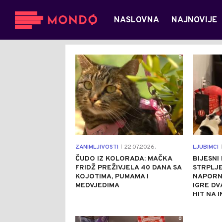
NASLOVNA
NAJNOVIJE
0
ZANIMLJIVOSTI
22.07.2026.
LJUBIMCI
|
|
ČUDO IZ KOLORADA: MAČKA
BIJESNI
FRIDŽ PREŽIVJELA 40 DANA SA
STRPLJ
KOJOTIMA, PUMAMA I
NAPORN
MEDVJEDIMA
IGRE DV
HIT NA 
0