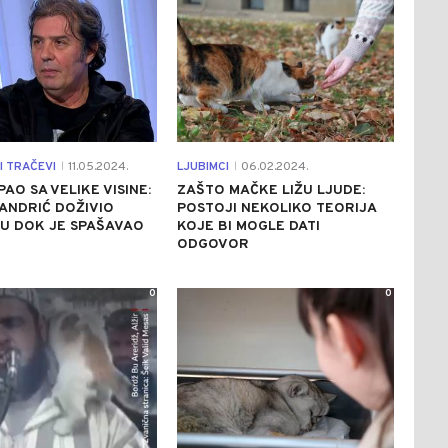
I TRAČEVI
11.05.2024.
LJUBIMCI
06.02.2024.
|
|
PAO SA VELIKE VISINE:
ZAŠTO MAČKE LIŽU LJUDE:
SANDRIĆ DOŽIVIO
POSTOJI NEKOLIKO TEORIJA
U DOK JE SPAŠAVAO
KOJE BI MOGLE DATI
ODGOVOR
0
0