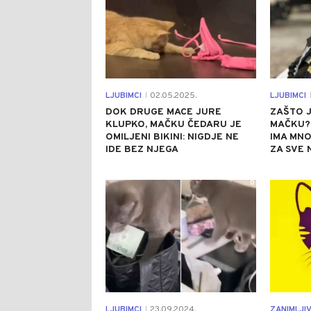
LJUBIMCI
02.05.2025.
LJUBIMCI
|
|
DOK DRUGE MACE JURE
ZAŠTO 
KLUPKO, MAČKU ČEDARU JE
MAČKU? 
OMILJENI BIKINI: NIGDJE NE
IMA MN
IDE BEZ NJEGA
ZA SVE 
0
LJUBIMCI
23.09.2024.
ZANIMLJI
|