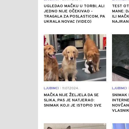
UGLEDAO MAČKU U TORBI, ALI
TEST OT
JEDNO NIJE OČEKIVAO -
MANE: D
TRAGALA ZA POSLASTICOM, PA
ILI MAČ
UKRALA NOVAC (VIDEO)
NAJRAN
0
LJUBIMCI
11.07.2024.
LJUBIMCI
|
|
MAČKA NIJE ŽELJELA DA SE
SNIMAK 
SLIKA, PAS JE NATJERAO:
INTERN
SNIMAK KOJI JE ISTOPIO SVE
NOVČAN
VLASNI
0