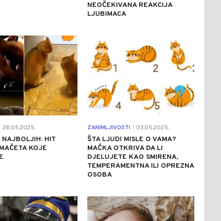
NEOČEKIVANA REAKCIJA
LJUBIMACA
0
0
28.05.2025.
ZANIMLJIVOSTI
03.05.2025.
|
 NAJBOLJIH: HIT
ŠTA LJUDI MISLE O VAMA?
 MAČETA KOJE
MAČKA OTKRIVA DA LI
E
DJELUJETE KAO SMIRENA,
TEMPERAMENTNA ILI OPREZNA
OSOBA
0
0