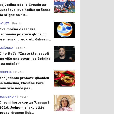
Vojvodina odbila Zvezdu za
Sukačeva: Evo kolike su šanse
da stigne na "M...
0
SVIJET
Pre 1 h
|
Dva moćna okeanska
fenomena pokreću globalni
vremenski preokret: Kakva n...
0
KOŠARKA
Pre 1 h
|
Dino Rađa: "Znate šta, zaboli
me više ona stvar i za četnike
i za ustaše"
0
KUHINJA
Pre 1 h
|
Kad jednom probate gibanicu
sa mlincima, klasične kore
vam više neće pas...
0
HOROSKOP
Pre 2 h
|
Dnevni horoskop za 7. avgust
2026: Jednom znaku stiže
novac, drugom ljub...