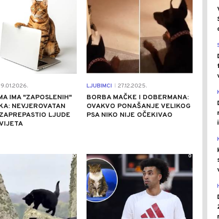
9.01.2026.
LJUBIMCI
27.12.2025.
|
MA IMA "ZAPOSLENIH"
BORBA MAČKE I DOBERMANA:
KA: NEVJEROVATAN
OVAKVO PONAŠANJE VELIKOG
ZAPREPASTIO LJUDE
PSA NIKO NIJE OČEKIVAO
VIJETA
0
0