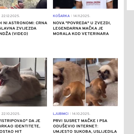
22.12.2025.
KOŠARKA
14.11.2025.
|
DI NI ASTRONOMI: CRNA
NOVA "POVREDA" U ZVEZDI,
GLAVNA ZVIJEZDA
LEGENDARNA MAČKA JE
NDŽA (VIDEO)
MORALA KOD VETERINARA
0
0
22.10.2025.
LJUBIMCI
14.10.2025.
|
ISTRIPOVAO" DA JE
PRVI SUSRET MAČKE I PSA
BRKAO IDENTITETE,
ODUŠEVIO INTERNET:
OSTAO HIT
UMJESTO SUKOBA, USLIJEDILA