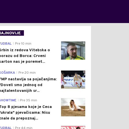
NAJNOVIJE
0
FUDBAL
Pre 10 min
|
Srbin iz redova Vitebska o
porazu od Borca: Crveni
karton nas je poremet...
0
KOŠARKA
Pre 20 min
|
FMP nastavlja sa pojačanjima:
"Doveli smo jednog od
najtalentovanijih sr...
0
SHOWTIME
Pre 35 min
|
Top 8 pjesama koje je Ceca
"ukrala" pjevačicama: Nisu
znale da prepoznaj...
0
FUDBAL
Pre 44 min
|