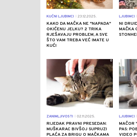
KUĆNI LJUBIMCI
23.12.2025.
LJUBIMCI
|
|
KAKO DA MAČKA NE "NAPADA"
NI DRUI
OKIĆENU JELKU? 2 TRIKA
MAČKA 
RJEŠAVAJU PROBLEM, A SVE
STONHE
ŠTO VAM TREBA VEĆ IMATE U
KUĆI
0
ZANIMLJIVOSTI
02.11.2025.
LJUBIMCI
|
|
RIJEDAK PRAVNI PRESEDAN:
MAČOR "
MUŠKARAC BIVŠOJ SUPRUZI
PAS: PO
PLAĆA ZA BRIGU O MAČKAMA
VIDEO P