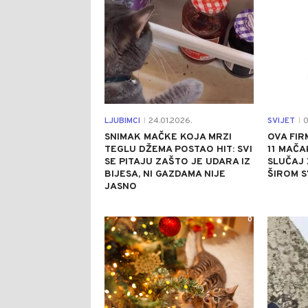
LJUBIMCI
24.01.2026.
SVIJET
0
|
|
SNIMAK MAČKE KOJA MRZI
OVA FIR
TEGLU DŽEMA POSTAO HIT: SVI
11 MAČA
SE PITAJU ZAŠTO JE UDARA IZ
SLUČAJ 
BIJESA, NI GAZDAMA NIJE
ŠIROM S
JASNO
0