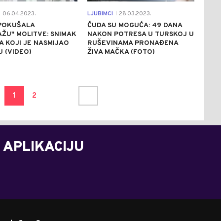
06.04.2023.
LJUBIMCI
28.03.2023.
|
POKUŠALA
ČUDA SU MOGUĆA: 49 DANA
ŽU" MOLITVE: SNIMAK
NAKON POTRESA U TURSKOJ U
RA KOJI JE NASMIJAO
RUŠEVINAMA PRONAĐENA
 (VIDEO)
ŽIVA MAČKA (FOTO)
1
2
 APLIKACIJU