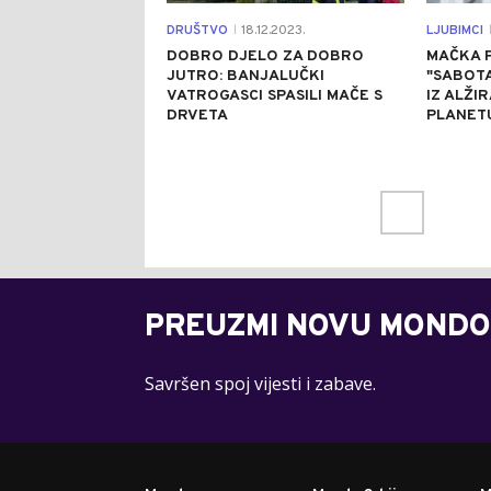
DRUŠTVO
18.12.2023.
LJUBIMCI
|
|
DOBRO DJELO ZA DOBRO
MAČKA 
JUTRO: BANJALUČKI
"SABOTA
VATROGASCI SPASILI MAČE S
IZ ALŽI
DRVETA
PLANETU
PREUZMI NOVU MONDO
Savršen spoj vijesti i zabave.