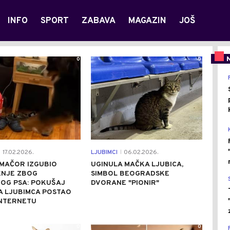
INFO
SPORT
ZABAVA
MAGAZIN
JOŠ
0
0
17.02.2026.
LJUBIMCI
06.02.2026.
|
 MAČOR IZGUBIO
UGINULA MAČKA LJUBICA,
ENJE ZBOG
SIMBOL BEOGRADSKE
OG PSA: POKUŠAJ
DVORANE "PIONIR"
A LJUBIMCA POSTAO
INTERNETU
0
0