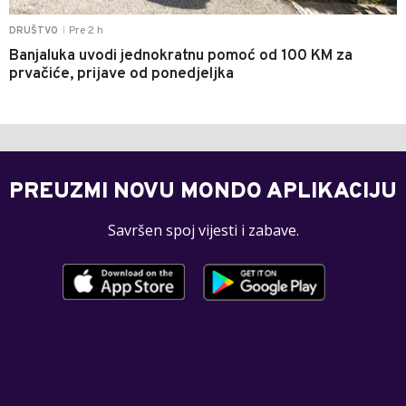
Pre 2 h
DRUŠTVO
|
Banjaluka uvodi jednokratnu pomoć od 100 KM za
prvačiće, prijave od ponedjeljka
PREUZMI NOVU MONDO APLIKACIJU
Savršen spoj vijesti i zabave.