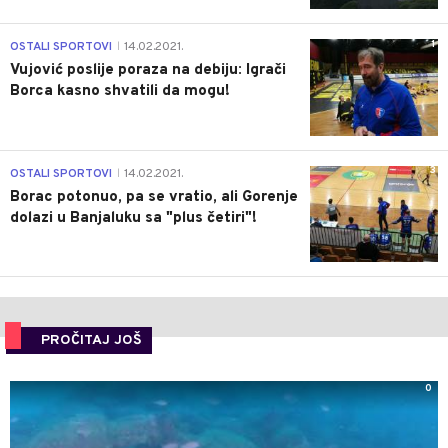
1
OSTALI SPORTOVI
14.02.2021.
|
Vujović poslije poraza na debiju: Igrači
Borca kasno shvatili da mogu!
3
OSTALI SPORTOVI
14.02.2021.
|
Borac potonuo, pa se vratio, ali Gorenje
dolazi u Banjaluku sa "plus četiri"!
PROČITAJ JOŠ
0