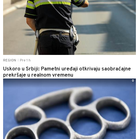
Pre 1 h
REGION
|
Uskoro u Srbiji: Pametni uređaji otkrivaju saobraćajne
prekršaje u realnom vremenu
0