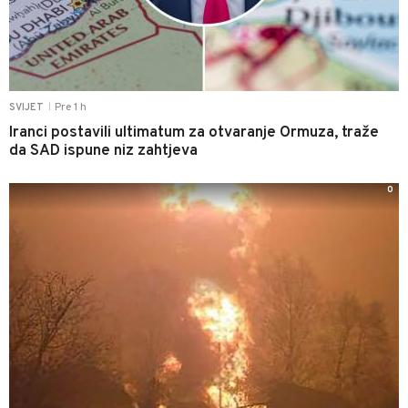
Pre 1 h
SVIJET
|
Iranci postavili ultimatum za otvaranje Ormuza, traže
da SAD ispune niz zahtjeva
0