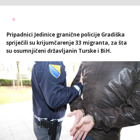
Dragana
AUTOR
0
Božić
Pripadnici Jedinice granične policije Gradiška
spriječili su krijumčarenje 33 migranta, za šta
su osumnjičeni državljanin Turske i BiH.