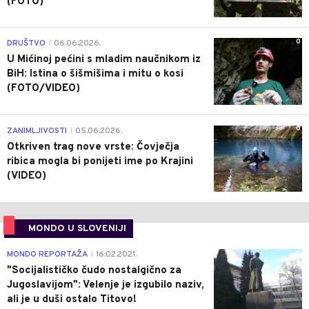
(FOTO)
0
DRUŠTVO
06.06.2026.
|
U Mićinoj pećini s mladim naučnikom iz
BiH: Istina o šišmišima i mitu o kosi
(FOTO/VIDEO)
0
ZANIMLJIVOSTI
05.06.2026.
|
Otkriven trag nove vrste: Čovječja
ribica mogla bi ponijeti ime po Krajini
(VIDEO)
MONDO U SLOVENIJI
4
MONDO REPORTAŽA
16.02.2021.
|
"Socijalističko čudo nostalgično za
Jugoslavijom": Velenje je izgubilo naziv,
ali je u duši ostalo Titovo!