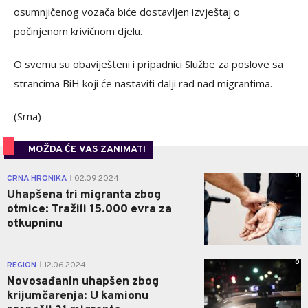
osumnjičenog vozača biće dostavljen izvještaj o
počinjenom krivičnom djelu.
O svemu su obaviješteni i pripadnici Službe za poslove sa
strancima BiH koji će nastaviti dalji rad nad migrantima.
(Srna)
MOŽDA ĆE VAS ZANIMATI
0
CRNA HRONIKA
02.09.2024.
|
Uhapšena tri migranta zbog
otmice: Tražili 15.000 evra za
otkupninu
0
REGION
12.06.2024.
|
Novosađanin uhapšen zbog
krijumčarenja: U kamionu