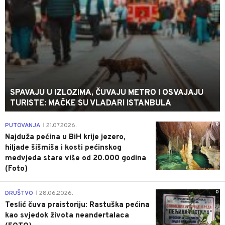
SPAVAJU U IZLOZIMA, ČUVAJU METRO I OSVAJAJU
TURISTE: MAČKE SU VLADARI ISTANBULA
0
PUTOVANJA
21.07.2026.
|
Najduža pećina u BiH krije jezero,
hiljade šišmiša i kosti pećinskog
medvjeda stare više od 20.000 godina
(Foto)
0
DRUŠTVO
28.06.2026.
|
Teslić čuva praistoriju: Rastuška pećina
kao svjedok života neandertalaca