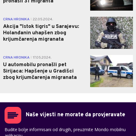
pronašli 31 migranta
0
CRNA HRONIKA
22.05.2024.
|
Akcija "Istok tigris" u Sarajevu:
Holanđanin uhapšen zbog
krijumčarenja migranata
0
CRNA HRONIKA
17.05.2024.
|
U automobilu pronašli pet
Sirijaca: Hapšenje u Gradišci
zbog krijumčarenja migranata
Naše vijesti ne morate da provjeravate
Budite bolje informisani od drugih, preuzmite Mondo mobilnu
aplikaciju