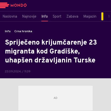
Naslovna
Najnovije
Info
Sport
Zabava
Magazin
M
Info
Crna hronika
Spriječeno krijumčarenje 23
migranta kod Gradiške,
uhapšen državljanin Turske
23.09.2024. / 11:39