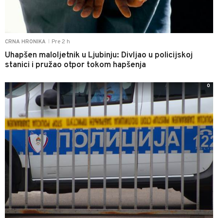
Pre 2 h
CRNA HRONIKA
|
Uhapšen maloljetnik u Ljubinju: Divljao u policijskoj
stanici i pružao otpor tokom hapšenja
0