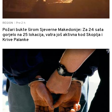
Pre 2 h
REGION
|
Požari bukte širom Sjeverne Makedonije: Za 24 sata
gorjelo na 25 lokacija, vatra još aktivna kod Skoplja i
Krive Palanke
0