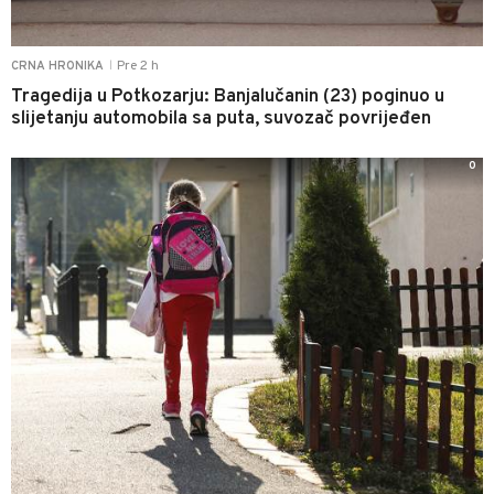
Pre 2 h
CRNA HRONIKA
|
Tragedija u Potkozarju: Banjalučanin (23) poginuo u
slijetanju automobila sa puta, suvozač povrijeđen
0