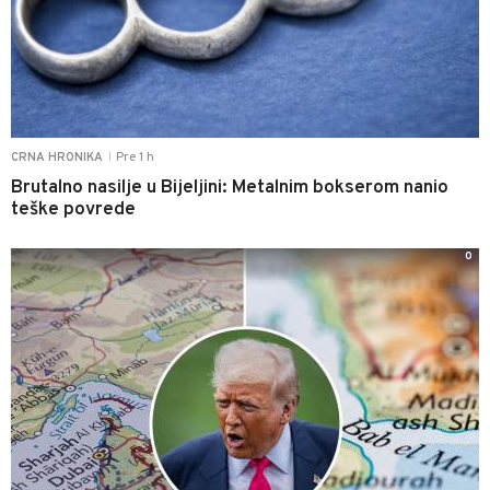
Pre 1 h
CRNA HRONIKA
|
Brutalno nasilje u Bijeljini: Metalnim bokserom nanio
teške povrede
0