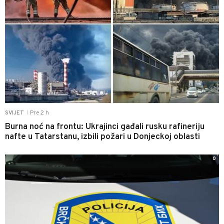
Pre 2 h
SVIJET
|
Burna noć na frontu: Ukrajinci gađali rusku rafineriju
nafte u Tatarstanu, izbili požari u Donjeckoj oblasti
0