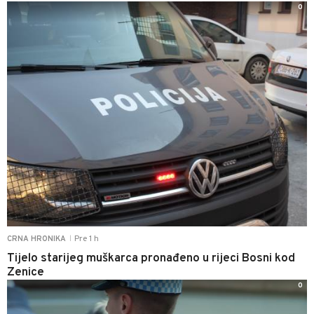
0
Pre 1 h
CRNA HRONIKA
|
Tijelo starijeg muškarca pronađeno u rijeci Bosni kod
Zenice
0