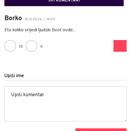
SVI KOMENTARI
Borko
18.12.2024. / 14:00
Eto koliko vrijedi ljudski život ovde...
10
0
Upiši ime