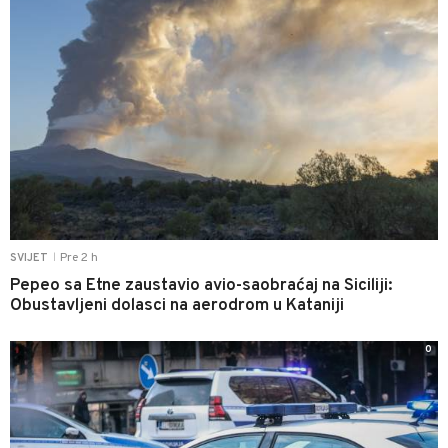
Pre 2 h
SVIJET
|
Pepeo sa Etne zaustavio avio-saobraćaj na Siciliji:
Obustavljeni dolasci na aerodrom u Kataniji
0