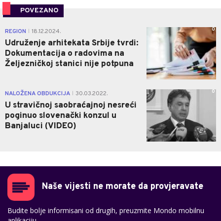
POVEZANO
0
REGION
18.12.2024.
|
Udruženje arhitekata Srbije tvrdi:
Dokumentacija o radovima na
Željezničkoj stanici nije potpuna
0
NALOŽENA OBDUKCIJA
30.03.2022.
|
U stravičnoj saobraćajnoj nesreći
poginuo slovenački konzul u
Banjaluci (VIDEO)
Naše vijesti ne morate da provjeravate
Budite bolje informisani od drugih, preuzmite Mondo mobilnu
aplikaciju