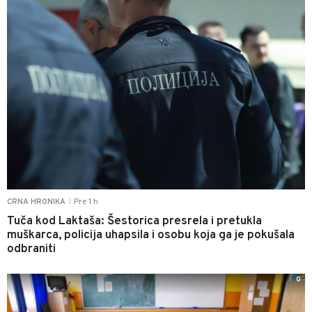
Pre 1 h
CRNA HRONIKA
|
Tuča kod Laktaša: Šestorica presrela i pretukla
muškarca, policija uhapsila i osobu koja ga je pokušala
odbraniti
0