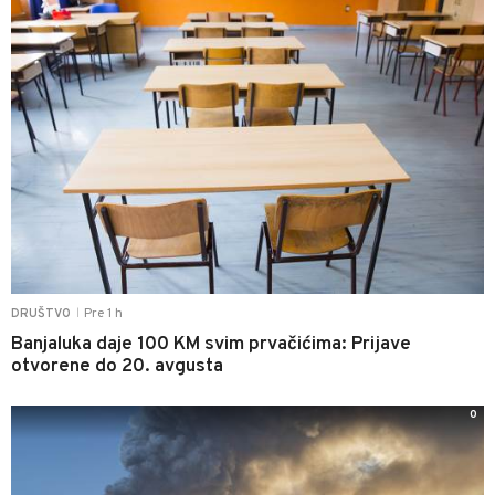
Pre 1 h
DRUŠTVO
|
Banjaluka daje 100 KM svim prvačićima: Prijave
otvorene do 20. avgusta
0