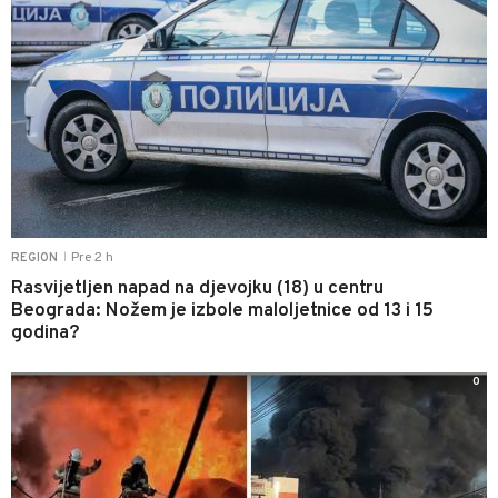
Pre 2 h
REGION
|
Rasvijetljen napad na djevojku (18) u centru
Beograda: Nožem je izbole maloljetnice od 13 i 15
godina?
0