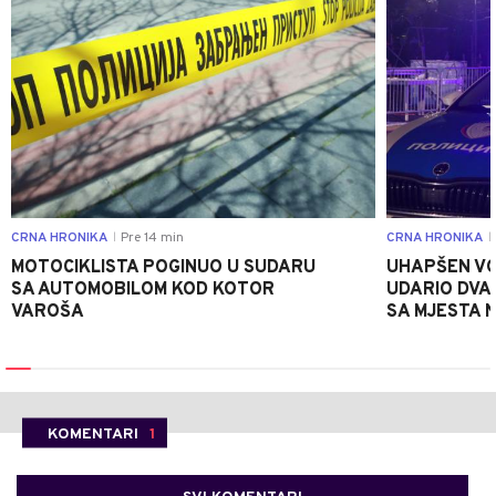
CRNA HRONIKA
Pre 14 min
CRNA HRONIKA
|
|
MOTOCIKLISTA POGINUO U SUDARU
UHAPŠEN VO
SA AUTOMOBILOM KOD KOTOR
UDARIO DVA
VAROŠA
SA MJESTA 
KOMENTARI
1