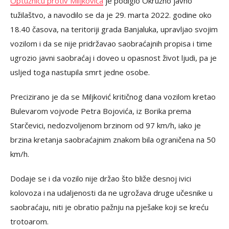
Optužnicu protiv Miljkovića
je podiglo Okružno javno
tužilaštvo, a navodilo se da je 29. marta 2022. godine oko
18.40 časova, na teritoriji grada Banjaluka, upravljao svojim
vozilom i da se nije pridržavao saobraćajnih propisa i time
ugrozio javni saobraćaj i doveo u opasnost život ljudi, pa je
usljed toga nastupila smrt jedne osobe.
Precizirano je da se Miljković kritičnog dana vozilom kretao
Bulevarom vojvode Petra Bojovića, iz Borika prema
Starčevici, nedozvoljenom brzinom od 97 km/h, iako je
brzina kretanja saobraćajnim znakom bila ograničena na 50
km/h.
Dodaje se i da vozilo nije držao što bliže desnoj ivici
kolovoza i na udaljenosti da ne ugrožava druge učesnike u
saobraćaju, niti je obratio pažnju na pješake koji se kreću
trotoarom.