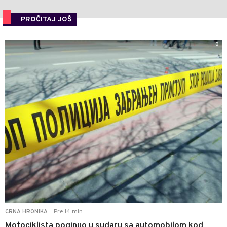
PROČITAJ JOŠ
0
Pre 14 min
CRNA HRONIKA
|
Motociklista poginuo u sudaru sa automobilom kod