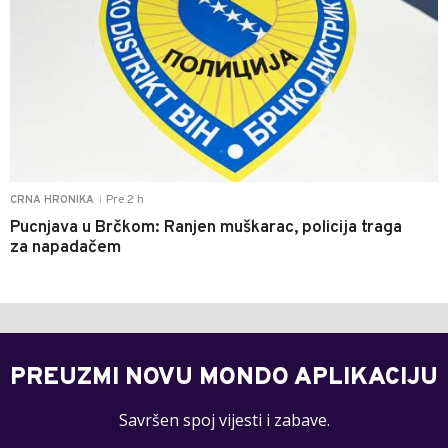
Pre 2 h
CRNA HRONIKA
|
Pucnjava u Brčkom: Ranjen muškarac, policija traga
za napadačem
PREUZMI NOVU MONDO APLIKACIJU
Savršen spoj vijesti i zabave.