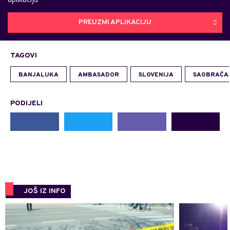
PREUZMI APLIKACIJU
TAGOVI
BANJALUKA
AMBASADOR
SLOVENIJA
SAOBRAĆA
PODIJELI
JOŠ IZ INFO
0