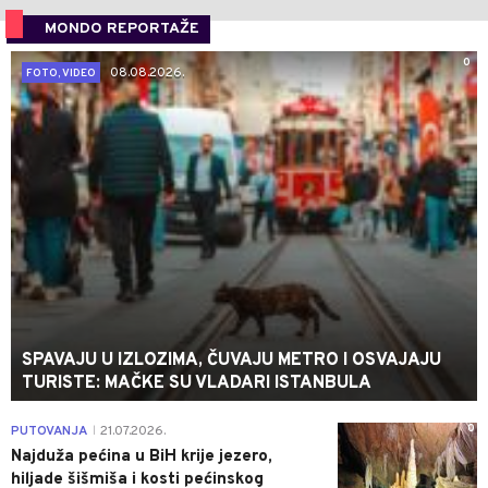
MONDO REPORTAŽE
0
08.08.2026.
FOTO, VIDEO
SPAVAJU U IZLOZIMA, ČUVAJU METRO I OSVAJAJU
TURISTE: MAČKE SU VLADARI ISTANBULA
0
PUTOVANJA
21.07.2026.
|
Najduža pećina u BiH krije jezero,
hiljade šišmiša i kosti pećinskog