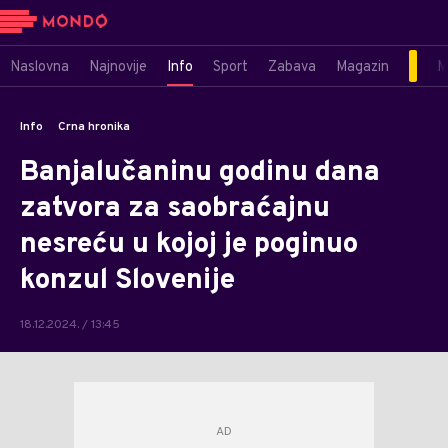
Naslovna
Najnovije
Info
Sport
Zabava
Magazin
M
Info
Crna hronika
Banjalučaninu godinu dana
zatvora za saobraćajnu
nesreću u kojoj je poginuo
konzul Slovenije
18.12.2024. / 13:45