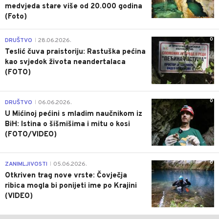
medvjeda stare više od 20.000 godina
(Foto)
0
DRUŠTVO
28.06.2026.
|
Teslić čuva praistoriju: Rastuška pećina
kao svjedok života neandertalaca
(FOTO)
0
DRUŠTVO
06.06.2026.
|
U Mićinoj pećini s mladim naučnikom iz
BiH: Istina o šišmišima i mitu o kosi
(FOTO/VIDEO)
0
ZANIMLJIVOSTI
05.06.2026.
|
Otkriven trag nove vrste: Čovječja
ribica mogla bi ponijeti ime po Krajini
(VIDEO)