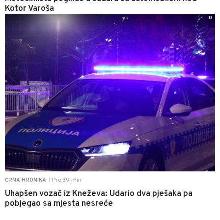
Kotor Varoša
0
Pre 39 min
CRNA HRONIKA
|
Uhapšen vozač iz Kneževa: Udario dva pješaka pa
pobjegao sa mjesta nesreće