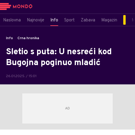
Naslovna
Najnovije
Info
Sport
Zabava
Magazin
M
Info
Crna hronika
Sletio s puta: U nesreći kod
Bugojna poginuo mladić
26.01.2025. / 15:01