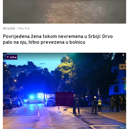
Pre 11 h
REGION
|
Povrijeđena žena tokom nevremena u Srbiji: Drvo
palo na nju, hitno prevezena u bolnicu
0
7 slika