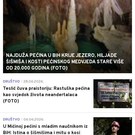
NAJDUŽA PEĆINA U BIH KRIJE JEZERO, HILJADE
ŠIŠMIŠA I KOSTI PEĆINSKOG MEDVJEDA STARE VIŠE
OD 20.000 GODINA (FOTO)
0
DRUŠTVO
28.06.2026.
|
Teslić čuva praistoriju: Rastuška pećina
kao svjedok života neandertalaca
(FOTO)
0
DRUŠTVO
06.06.2026.
|
U Mićinoj pećini s mladim naučnikom iz
BiH: Istina o šišmišima i mitu o kosi