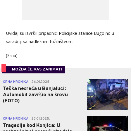
Uviđaj su izvršili pripadnici Policijske stanice Bugojno u
saradnji sa nadležnim tužilaštvom.
(Srna)
MOŽDA ĆE VAS ZANIMATI
0
CRNA HRONIKA
26.01.2025.
|
Teška nesreća u Banjaluci:
Automobil završio na krovu
(FOTO)
0
CRNA HRONIKA
23.01.2025.
|
Tragedija kod Konjica: U