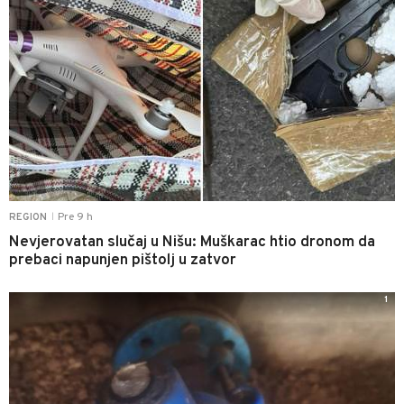
Pre 9 h
REGION
|
Nevjerovatan slučaj u Nišu: Muškarac htio dronom da
prebaci napunjen pištolj u zatvor
1