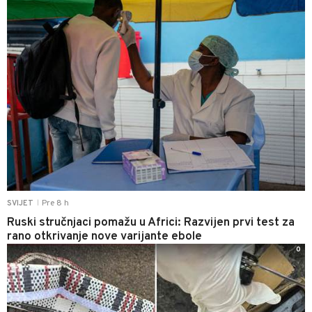
Pre 8 h
SVIJET
|
Ruski stručnjaci pomažu u Africi: Razvijen prvi test za
rano otkrivanje nove varijante ebole
0