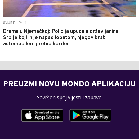
Pre 11 h
SVIJET
|
Drama u Njemačkoj: Policija upucala državljanina
Srbije koji ih je napao lopatom, njegov brat
automobilom probio kordon
PREUZMI NOVU MONDO APLIKACIJU
Savršen spoj vijesti i zabave.