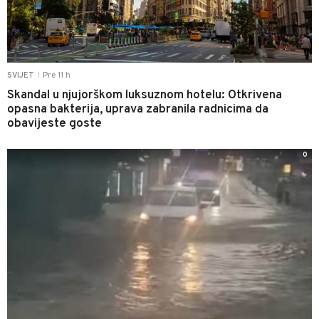
Pre 11 h
SVIJET
|
Skandal u njujorškom luksuznom hotelu: Otkrivena
opasna bakterija, uprava zabranila radnicima da
obavijeste goste
0