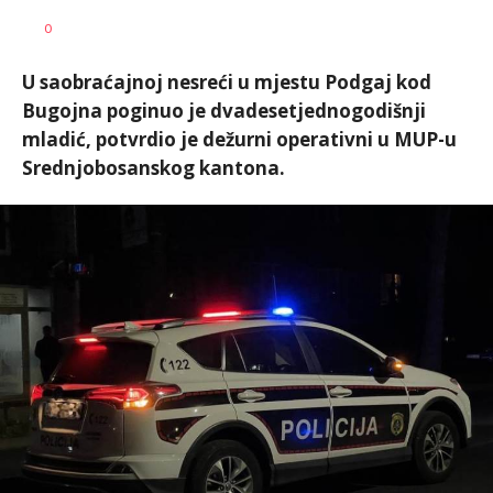
Dragana
AUTOR
0
Božić
U saobraćajnoj nesreći u mjestu Podgaj kod
Bugojna poginuo je dvadesetjednogodišnji
mladić, potvrdio je dežurni operativni u MUP-u
Srednjobosanskog kantona.