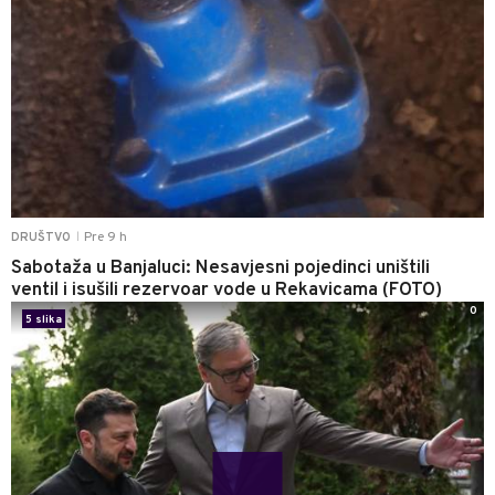
Pre 9 h
DRUŠTVO
|
Sabotaža u Banjaluci: Nesavjesni pojedinci uništili
ventil i isušili rezervoar vode u Rekavicama (FOTO)
0
5 slika