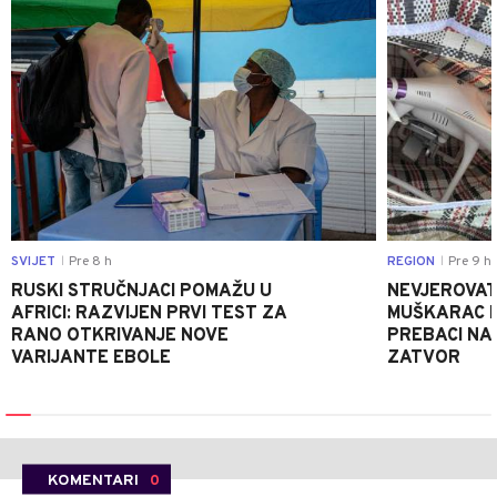
SVIJET
Pre 8 h
REGION
Pre 9 h
|
|
RUSKI STRUČNJACI POMAŽU U
NEVJEROVATA
AFRICI: RAZVIJEN PRVI TEST ZA
MUŠKARAC H
RANO OTKRIVANJE NOVE
PREBACI NA
VARIJANTE EBOLE
ZATVOR
KOMENTARI
0