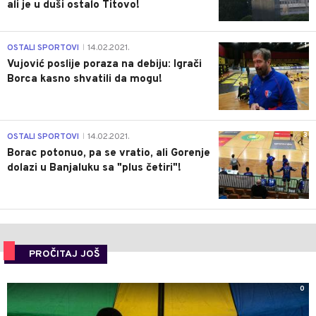
ali je u duši ostalo Titovo!
1
OSTALI SPORTOVI
14.02.2021.
|
Vujović poslije poraza na debiju: Igrači
Borca kasno shvatili da mogu!
3
OSTALI SPORTOVI
14.02.2021.
|
Borac potonuo, pa se vratio, ali Gorenje
dolazi u Banjaluku sa "plus četiri"!
PROČITAJ JOŠ
0