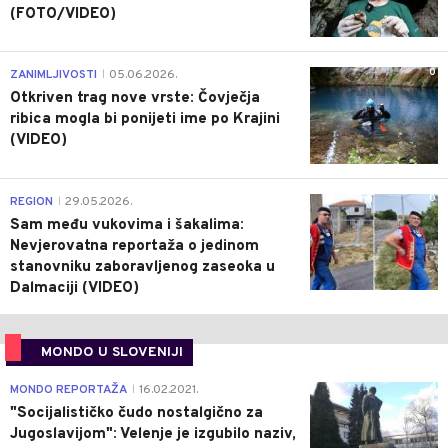
(FOTO/VIDEO)
0
ZANIMLJIVOSTI
05.06.2026.
|
Otkriven trag nove vrste: Čovječja
ribica mogla bi ponijeti ime po Krajini
(VIDEO)
0
REGION
29.05.2026.
|
Sam među vukovima i šakalima:
Nevjerovatna reportaža o jedinom
stanovniku zaboravljenog zaseoka u
Dalmaciji (VIDEO)
MONDO U SLOVENIJI
4
MONDO REPORTAŽA
16.02.2021.
|
"Socijalističko čudo nostalgično za
Jugoslavijom": Velenje je izgubilo naziv,