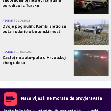
saobraćajnoj nesreći stradala
porodica iz Turske
0
REGION
22.01.2025.
|
Dvoje poginulih: Kombi sletio sa
puta i udario u betonski most
0
REGION
20.01.2025.
|
Zastoj na auto-putu u Hrvatskoj
zbog udesa
Naše vijesti ne morate da provjeravate
Budite bolje informisani od drugih, preuzmite Mondo mobilnu