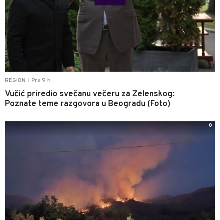
Pre 9 h
REGION
|
Vučić priredio svečanu večeru za Zelenskog:
Poznate teme razgovora u Beogradu (Foto)
0