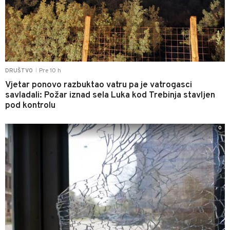
Pre 10 h
DRUŠTVO
|
Vjetar ponovo razbuktao vatru pa je vatrogasci
savladali: Požar iznad sela Luka kod Trebinja stavljen
pod kontrolu
0