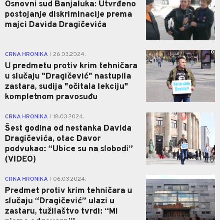
Osnovni sud Banjaluka: Utvrđeno
postojanje diskriminacije prema
majci Davida Dragičevića
0
CRNA HRONIKA
26.03.2024.
|
U predmetu protiv krim tehničara
u slučaju "Dragičević" nastupila
zastara, sudija "očitala lekciju"
kompletnom pravosuđu
0
CRNA HRONIKA
18.03.2024.
|
Šest godina od nestanka Davida
Dragičevića, otac Davor
podvukao: “Ubice su na slobodi”
(VIDEO)
0
CRNA HRONIKA
06.03.2024.
|
Predmet protiv krim tehničara u
slučaju “Dragičević” ulazi u
zastaru, tužilaštvo tvrdi: “Mi