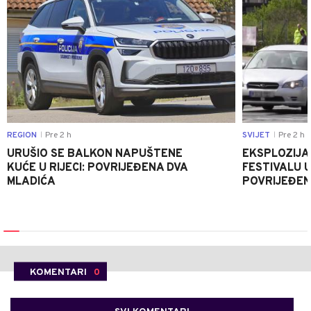
REGION
Pre 2 h
SVIJET
Pre 2 h
|
|
URUŠIO SE BALKON NAPUŠTENE
EKSPLOZIJA
KUĆE U RIJECI: POVRIJEĐENA DVA
FESTIVALU 
MLADIĆA
POVRIJEĐEN
KOMENTARI
0