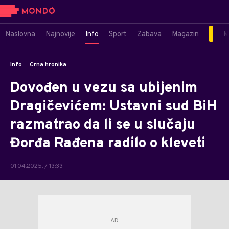
Naslovna
Najnovije
Info
Sport
Zabava
Magazin
M
Info
Crna hronika
Dovođen u vezu sa ubijenim
Dragičevićem: Ustavni sud BiH
razmatrao da li se u slučaju
Đorđa Rađena radilo o kleveti
01.04.2025. / 13:33