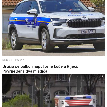
Pre 2 h
REGION
|
Urušio se balkon napuštene kuće u Rijeci:
Povrijeđena dva mladića
0