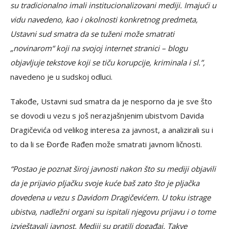
su tradicionalno imali institucionalizovani mediji. Imajući u
vidu navedeno, kao i okolnosti konkretnog predmeta,
Ustavni sud smatra da se tuženi može smatrati
„novinarom“ koji na svojoj internet stranici – blogu
objavljuje tekstove koji se tiču korupcije, kriminala i sl.”,
navedeno je u sudskoj odluci.
Takođe, Ustavni sud smatra da je nesporno da je sve što
se dovodi u vezu s još nerazjašnjenim ubistvom Davida
Dragičevića od velikog interesa za javnost, a analizirali su i
to da li se Đorđe Rađen može smatrati javnom ličnosti.
“Postao je poznat široj javnosti nakon što su mediji objavili
da je prijavio pljačku svoje kuće baš zato što je pljačka
dovedena u vezu s Davidom Dragičevićem. U toku istrage
ubistva, nadležni organi su ispitali njegovu prijavu i o tome
izvještavali javnost. Mediji su pratili događaj. Takve