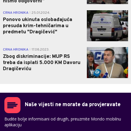
nismo odgovorni”
0
CRNA HRONIKA
25.01.2024.
|
Ponovo ukinuta oslobađajuća
presuda krim-tehničarima u
predmetu "Dragičević"
0
CRNA HRONIKA
17.08.2023.
|
Zbog diskriminacije: MUP RS
treba da isplati 5.000 KM Davoru
Dragičeviću
Naše vijesti ne morate da provjeravate
Budite bolje informisani od drugih, preuzmite Mondo mobilnu
aplikaciju