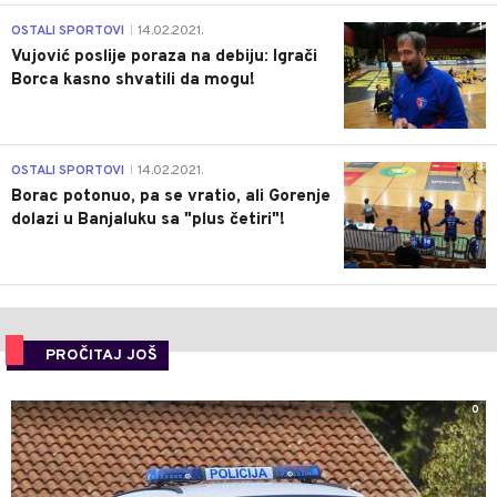
1
OSTALI SPORTOVI
14.02.2021.
|
Vujović poslije poraza na debiju: Igrači
Borca kasno shvatili da mogu!
3
OSTALI SPORTOVI
14.02.2021.
|
Borac potonuo, pa se vratio, ali Gorenje
dolazi u Banjaluku sa "plus četiri"!
PROČITAJ JOŠ
0