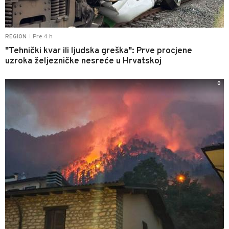
Pre 4 h
REGION
|
"Tehnički kvar ili ljudska greška": Prve procjene
uzroka željezničke nesreće u Hrvatskoj
0