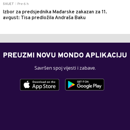
Pre 6 h
SVIJET
|
Izbor za predsjednika Mađarske zakazan za 11.
avgust: Tisa predložila Andraša Baku
PREUZMI NOVU MONDO APLIKACIJU
Savršen spoj vijesti i zabave.