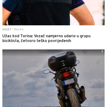
Pre 3 h
SVIJET
|
Užas kod Torina: Vozač namjerno udario u grupu
biciklista, četvoro teško povrijeđenih
0