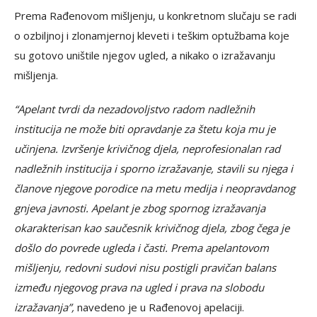
Prema Rađenovom mišljenju, u konkretnom slučaju se radi
o ozbiljnoj i zlonamjernoj kleveti i teškim optužbama koje
su gotovo uništile njegov ugled, a nikako o izražavanju
mišljenja.
“Apelant tvrdi da nezadovoljstvo radom nadležnih
institucija ne može biti opravdanje za štetu koja mu je
učinjena. Izvršenje krivičnog djela, neprofesionalan rad
nadležnih institucija i sporno izražavanje, stavili su njega i
članove njegove porodice na metu medija i neopravdanog
gnjeva javnosti. Apelant je zbog spornog izražavanja
okarakterisan kao saučesnik krivičnog djela, zbog čega je
došlo do povrede ugleda i časti. Prema apelantovom
mišljenju, redovni sudovi nisu postigli pravičan balans
između njegovog prava na ugled i prava na slobodu
izražavanja”,
navedeno je u Rađenovoj apelaciji.