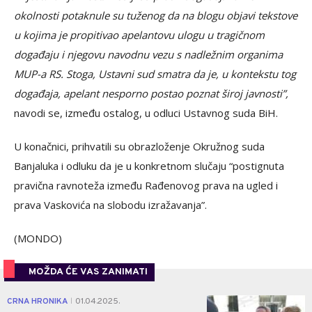
okolnosti potaknule su tuženog da na blogu objavi tekstove
u kojima je propitivao apelantovu ulogu u tragičnom
događaju i njegovu navodnu vezu s nadležnim organima
MUP-a RS. Stoga, Ustavni sud smatra da je, u kontekstu tog
događaja, apelant nesporno postao poznat široj javnosti”,
navodi se, između ostalog, u odluci Ustavnog suda BiH.
U konačnici, prihvatili su obrazloženje Okružnog suda
Banjaluka i odluku da je u konkretnom slučaju “postignuta
pravična ravnoteža između Rađenovog prava na ugled i
prava Vaskovića na slobodu izražavanja”.
(MONDO)
MOŽDA ĆE VAS ZANIMATI
0
CRNA HRONIKA
01.04.2025.
|