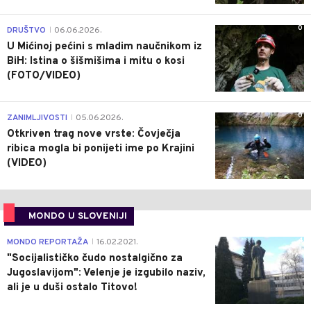
0
DRUŠTVO
06.06.2026.
|
U Mićinoj pećini s mladim naučnikom iz
BiH: Istina o šišmišima i mitu o kosi
(FOTO/VIDEO)
0
ZANIMLJIVOSTI
05.06.2026.
|
Otkriven trag nove vrste: Čovječja
ribica mogla bi ponijeti ime po Krajini
(VIDEO)
MONDO U SLOVENIJI
4
MONDO REPORTAŽA
16.02.2021.
|
"Socijalističko čudo nostalgično za
Jugoslavijom": Velenje je izgubilo naziv,
ali je u duši ostalo Titovo!