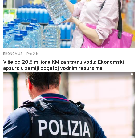
Pre 2 h
EKONOMIJA
|
Više od 20,6 miliona KM za stranu vodu: Ekonomski
apsurd u zemlji bogatoj vodnim resursima
0