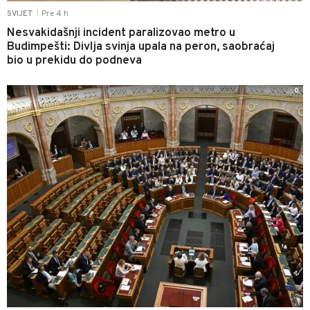
Pre 4 h
SVIJET
|
Nesvakidašnji incident paralizovao metro u
Budimpešti: Divlja svinja upala na peron, saobraćaj
bio u prekidu do podneva
0