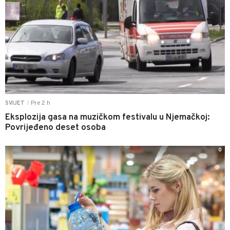
Pre 2 h
SVIJET
|
Eksplozija gasa na muzičkom festivalu u Njemačkoj:
Povrijeđeno deset osoba
0