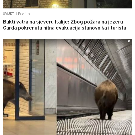
Pre 4 h
SVIJET
|
Bukti vatra na sjeveru Italije: Zbog požara na jezeru
Garda pokrenuta hitna evakuacija stanovnika i turista
0