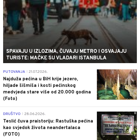
SPAVAJU U IZLOZIMA, ČUVAJU METRO I OSVAJAJU
TURISTE: MAČKE SU VLADARI ISTANBULA
0
PUTOVANJA
21.07.2026.
|
Najduža pećina u BiH krije jezero,
hiljade šišmiša i kosti pećinskog
medvjeda stare više od 20.000 godina
(Foto)
0
DRUŠTVO
28.06.2026.
|
Teslić čuva praistoriju: Rastuška pećina
kao svjedok života neandertalaca
(FOTO)