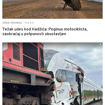
Pre 4 h
CRNA HRONIKA
|
Težak udes kod Hadžića: Poginuo motociklista,
saobraćaj u potpunosti obustavljen
0