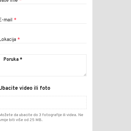
Vaše ime
*
E-mail
*
Lokacija
*
Ubacite video ili foto
Možete da ubacite do 3 fotografije ili videa. Ne
smije biti više od 25 MB.