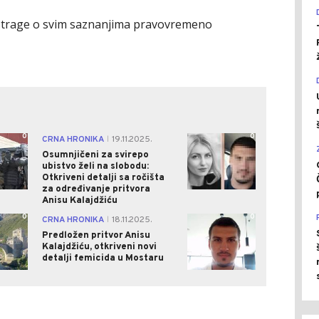
istrage o svim saznanjima pravovremeno
0
0
CRNA HRONIKA
19.11.2025.
|
Osumnjičeni za svirepo
ubistvo želi na slobodu:
Otkriveni detalji sa ročišta
za određivanje pritvora
Anisu Kalajdžiću
0
0
CRNA HRONIKA
18.11.2025.
|
Predložen pritvor Anisu
Kalajdžiću, otkriveni novi
detalji femicida u Mostaru