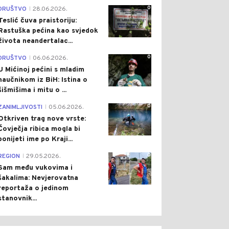
0
DRUŠTVO
28.06.2026.
|
Teslić čuva praistoriju:
Rastuška pećina kao svjedok
života neandertalac...
0
DRUŠTVO
06.06.2026.
|
U Mićinoj pećini s mladim
naučnikom iz BiH: Istina o
šišmišima i mitu o ...
0
ZANIMLJIVOSTI
05.06.2026.
|
Otkriven trag nove vrste:
Čovječja ribica mogla bi
ponijeti ime po Kraji...
0
REGION
29.05.2026.
|
Sam među vukovima i
šakalima: Nevjerovatna
reportaža o jedinom
stanovnik...