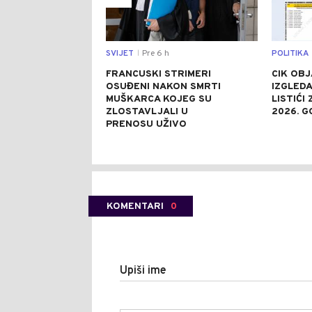
SVIJET
Pre 6 h
POLITIKA
|
FRANCUSKI STRIMERI
CIK OBJ
OSUĐENI NAKON SMRTI
IZGLEDA
MUŠKARCA KOJEG SU
LISTIĆI
ZLOSTAVLJALI U
2026. G
PRENOSU UŽIVO
KOMENTARI
0
Upiši ime