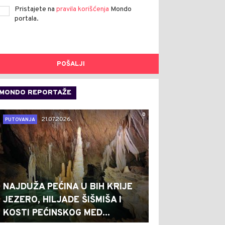
Pristajete na
pravila korišćenja
Mondo
portala.
POŠALJI
MONDO REPORTAŽE
0
21.07.2026.
PUTOVANJA
NAJDUŽA PEĆINA U BIH KRIJE
JEZERO, HILJADE ŠIŠMIŠA I
KOSTI PEĆINSKOG MED...