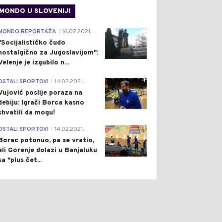
MONDO U SLOVENIJI
4
MONDO REPORTAŽA
16.02.2021.
|
"Socijalističko čudo
nostalgično za Jugoslavijom":
Velenje je izgubilo n...
1
OSTALI SPORTOVI
14.02.2021.
|
Vujović poslije poraza na
debiju: Igrači Borca kasno
shvatili da mogu!
3
OSTALI SPORTOVI
14.02.2021.
|
Borac potonuo, pa se vratio,
ali Gorenje dolazi u Banjaluku
sa "plus čet...
0
0