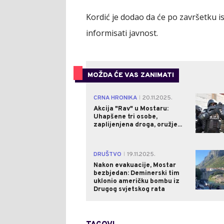
Kordić je dodao da će po završetku 
informisati javnost.
MOŽDA ĆE VAS ZANIMATI
CRNA HRONIKA
20.11.2025.
|
Akcija "Rav" u Mostaru:
Uhapšene tri osobe,
zaplijenjena droga, oružje...
DRUŠTVO
19.11.2025.
|
Nakon evakuacije, Mostar
bezbjedan: Deminerski tim
uklonio američku bombu iz
Drugog svjetskog rata