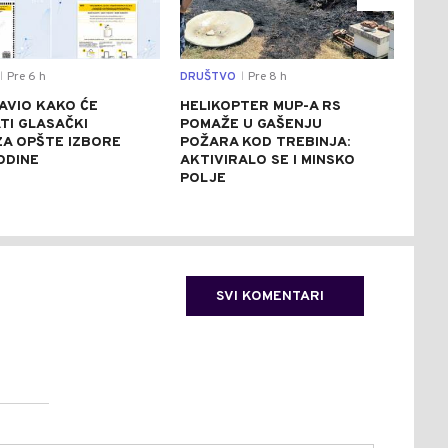
Pre 6 h
DRUŠTVO
Pre 8 h
SVIJ
|
|
AVIO KAKO ĆE
HELIKOPTER MUP-A RS
CRV
TI GLASAČKI
POMAŽE U GAŠENJU
ITA
 ZA OPŠTE IZBORE
POŽARA KOD TREBINJA:
ASF
ODINE
AKTIVIRALO SE I MINSKO
STE
POLJE
SVI KOMENTARI