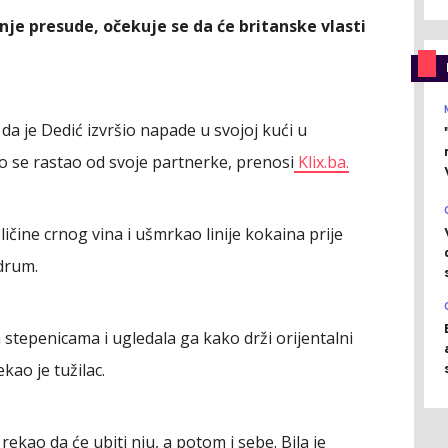
anje presude, očekuje se da će britanske vlasti
da je Dedić izvršio napade u svojoj kući u
se rastao od svoje partnerke, prenosi
Klix.ba.
ličine crnog vina i ušmrkao linije kokaina prije
drum.
 stepenicama i ugledala ga kako drži orijentalni
kao je tužilac.
 rekao da će ubiti nju, a potom i sebe. Bila je