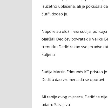
izuzetno uplašena, ali je pokušala da
čuti", dodao je.
Napore su uložili viši sudija, policaj
olakšali Dedićev povratak u Veliku Br
trenutku Dedić rekao svojim advoka
koljena.
Sudija Martin Edmunds KC pristao je 
Dediću dao vremena da se oporavi.
Ali ranije ovog mjeseca, Dedić se nije 
udar u Sarajevu.