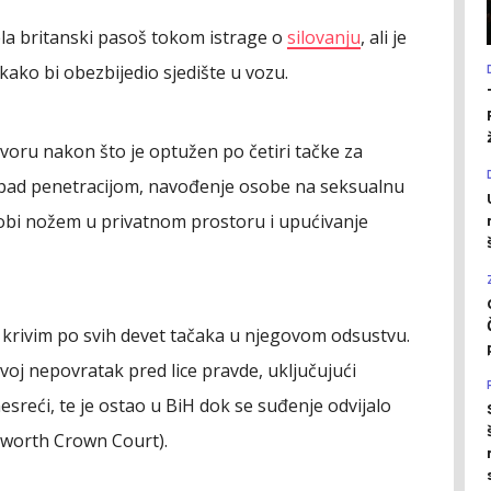
ela britanski pasoš tokom istrage o
silovanju
, ali je
 kako bi obezbijedio sjedište u vozu.
tvoru nakon što je optužen po četiri tačke za
 napad penetracijom, navođenje osobe na seksualnu
sobi nožem u privatnom prostoru i upućivanje
 krivim po svih devet tačaka u njegovom odsustvu.
voj nepovratak pred lice pravde, uključujući
esreći, te je ostao u BiH dok se suđenje odvijalo
eworth Crown Court).