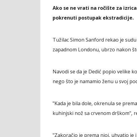
Ako se ne vrati na ročište za izric
pokrenuti postupak ekstradicije.
Tužilac Simon Sanford rekao je sudu 
zapadnom Londonu, ubrzo nakon što 
Navodi se da je Dedić popio velike ko
nego što je namamio ženu u svoj po
"Kada je bila dole, okrenula se prema
kuhinjski nož sa crvenom drškom", re
"Zakoračio je prema njoj, uhvatio je i