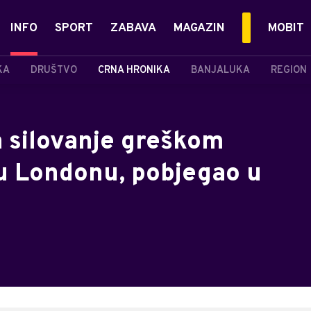
INFO
SPORT
ZABAVA
MAGAZIN
MOBIT
KA
DRUŠTVO
CRNA HRONIKA
BANJALUKA
REGION
 silovanje greškom
 u Londonu, pobjegao u