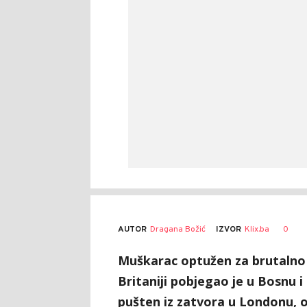
AUTOR
Dragana Božić
0
IZVOR
Klix.ba
Muškarac optužen za brutalno s
Britaniji pobjegao je u Bosnu
pušten iz zatvora u Londonu, o