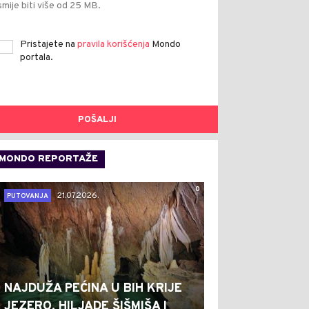
smije biti više od 25 MB.
Pristajete na
pravila korišćenja
Mondo
portala.
POŠALJI
MONDO REPORTAŽE
0
21.07.2026.
PUTOVANJA
NAJDUŽA PEĆINA U BIH KRIJE
JEZERO, HILJADE ŠIŠMIŠA I