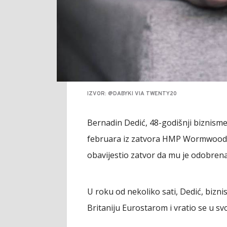
IZVOR: @DABYKI VIA TWENTY20
Bernadin Dedić, 48-godišnji biznismen
februara iz zatvora HMP Wormwood 
obavijestio zatvor da mu je odobrena
U roku od nekoliko sati, Dedić, biznis
Britaniju Eurostarom i vratio se u sv