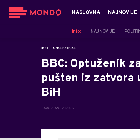
NASLOVNA
NAJNOVIJE
Info:
NAJNOVIJE
POLITI
Info
Crna hronika
BBC: Optuženik za
pušten iz zatvora
BiH
10.06.2026. / 12:56