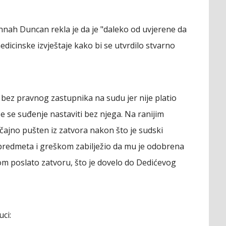
Hannah Duncan rekla je da je "daleko od uvjerene da
 medicinske izvještaje kako bi se utvrdilo stvarno
 bez pravnog zastupnika na sudu jer nije platio
će se suđenje nastaviti bez njega. Na ranijim
učajno pušten iz zatvora nakon što je sudski
 predmeta i greškom zabilježio da mu je odobrena
tom poslato zatvoru, što je dovelo do Dedićevog
ci: