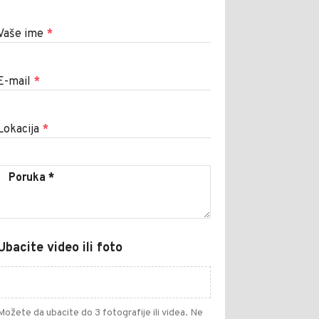
Vaše ime
*
E-mail
*
Lokacija
*
Ubacite video ili foto
Možete da ubacite do 3 fotografije ili videa. Ne