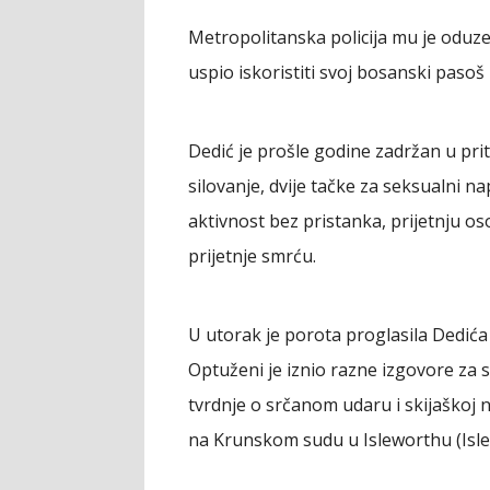
Metropolitanska policija mu je oduz
uspio iskoristiti svoj bosanski pasoš
Dedić je prošle godine zadržan u pri
silovanje, dvije tačke za seksualni
aktivnost bez pristanka, prijetnju o
prijetnje smrću.
U utorak je porota proglasila Dedića
Optuženi je iznio razne izgovore za s
tvrdnje o srčanom udaru i skijaškoj n
na Krunskom sudu u Isleworthu (Isl