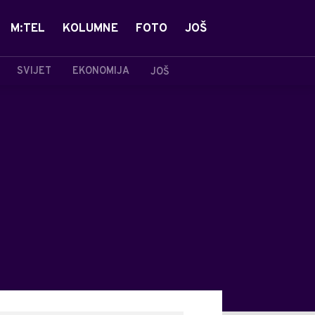
M:TEL
KOLUMNE
FOTO
JOŠ
SVIJET
EKONOMIJA
JOŠ