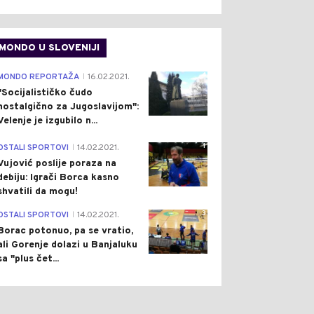
MONDO U SLOVENIJI
4
MONDO REPORTAŽA
16.02.2021.
|
"Socijalističko čudo
nostalgično za Jugoslavijom":
Velenje je izgubilo n...
1
OSTALI SPORTOVI
14.02.2021.
|
Vujović poslije poraza na
debiju: Igrači Borca kasno
shvatili da mogu!
3
OSTALI SPORTOVI
14.02.2021.
|
Borac potonuo, pa se vratio,
ali Gorenje dolazi u Banjaluku
sa "plus čet...