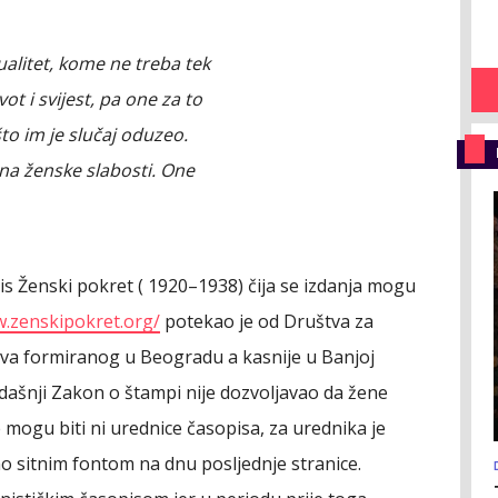
alitet, kome ne treba tek
ot i svijest, pa one za to
to im je slučaj oduzeo.
 na ženske slabosti. One
pis Ženski pokret ( 1920–1938) čija se izdanja mogu
w.zenskipokret.org/
potekao je od Društva za
ava formiranog u Beogradu a kasnije u Banjoj
tadašnji Zakon o štampi nije dozvoljavao da žene
mogu biti ni urednice časopisa, za urednika je
no sitnim fontom na dnu posljednje stranice.