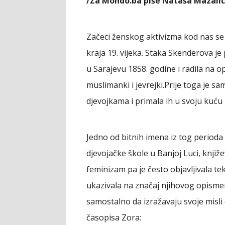
/Za Mondo.ba piše Nataša Mazalic
Začeci ženskog aktivizma kod nas se 
kraja 19. vijeka. Staka Skenderova je
u Sarajevu 1858. godine i radila na 
muslimanki i jevrejki.Prije toga je s
djevojkama i primala ih u svoju kuću 
Jedno od bitnih imena iz tog perioda 
djevojačke škole u Banjoj Luci, knjiže
feminizam pa je često objavljivala te
ukazivala na značaj njihovog opismenj
samostalno da izražavaju svoje misli
časopisa Zora: