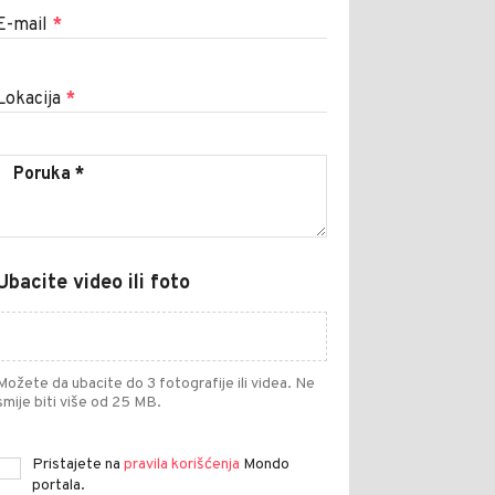
E-mail
*
Lokacija
*
Ubacite video ili foto
Možete da ubacite do 3 fotografije ili videa. Ne
smije biti više od 25 MB.
Pristajete na
pravila korišćenja
Mondo
portala.