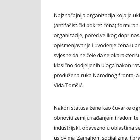
Najznačajnija organizacija koja je uk
(antifašistički pokret žena) formira
organizacije, pored velikog doprinosa
opismenjavanje i uvođenje žena u pri
svjesne da ne žele da se okarakteri
klasično dodjeljenih uloga nakon rata 
produžena ruka Narodnog fronta, a na
Vida Tomšić.
Nakon statusa žene kao čuvarke ognj
obnoviti zemlju rađanjem i radom te 
industrijski, obavezno u oblastima 
uslovima. Zamahom socijalizma, i prav