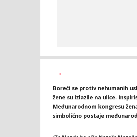
Nataša
AUTOR
0
Mazalica
Boreći se protiv nehumanih usl
žene su izlazile na ulice. Insp
Međunarodnom kongresu žena,
simbolično postaje međunarod