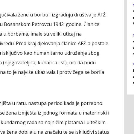
ljučivala žene u borbu i izgradnju društva je AFŽ
n u Bosanskom Petrovcu 1942. godine. Članice
 u borbama, imale su veliki uticaj na
vredu. Pred kraj djelovanja članice AFŽ-a postale
šu isključivo kao humanitarno udruženje zbog
(njegovateljica, kuharica i sl.), niti da budu
 to je najviše ukazivala i protv čega se borila
išta u ratu, nastupa period kada je potrebno
se žena izmješta iz jednog formata u materinski i
sekundarnog rada sa najnižim platama i u teškim
a žena dobijaju na značaju te se isključivi status