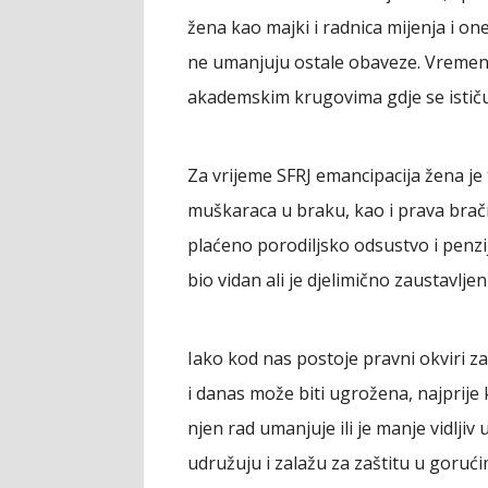
žena kao majki i radnica mijenja i one
ne umanjuju ostale obaveze. Vremeno
akademskim krugovima gdje se istič
Za vrijeme SFRJ emancipacija žena je 
muškaraca u braku, kao i prava brač
plaćeno porodiljsko odsustvo i penzi
bio vidan ali je djelimično zaustavlj
Iako kod nas postoje pravni okviri z
i danas može biti ugrožena, najprije
njen rad umanjuje ili je manje vidljiv
udružuju i zalažu za zaštitu u gorućim