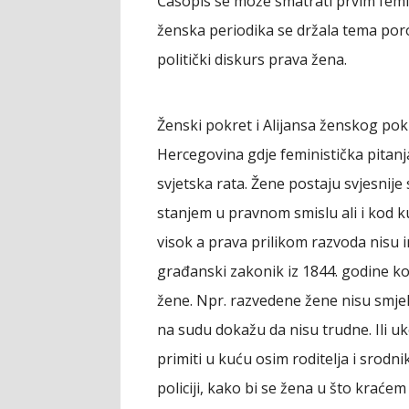
Časopis se može smatrati prvim femi
ženska periodika se držala tema porod
politički diskurs prava žena.
Ženski pokret i Alijansa ženskog pokr
Hercegovina gdje feministička pitanj
svjetska rata. Žene postaju svjesni
stanjem u pravnom smislu ali i kod k
visok a prava prilikom razvoda nisu im
građanski zakonik iz 1844. godine koj
žene. Npr. razvedene žene nisu smjel
na sudu dokažu da nisu trudne. Ili u
primiti u kuću osim roditelja i srodn
policiji, kako bi se žena u što krać