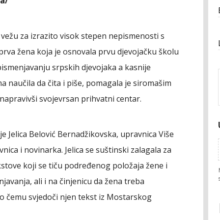
a/
vežu za izrazito visok stepen nepismenosti s
 prva žena koja je osnovala prvu djevojačku školu
opismenjavanju srpskih djevojaka a kasnije
ama naučila da čita i piše, pomagala je siromašim
napravivši svojevrsan prihvatni centar.
je Jelica Belović Bernadžikovska, upravnica Više
vnica i novinarka. Jelica se suštinski zalagala za
kstove koji se tiču podređenog položaja žene i
avanja, ali i na činjenicu da žena treba
 o čemu svjedoči njen tekst iz Mostarskog