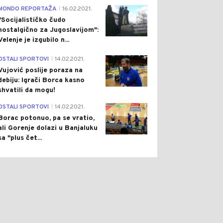
4
MONDO REPORTAŽA
16.02.2021.
|
"Socijalističko čudo
nostalgično za Jugoslavijom":
Velenje je izgubilo n...
1
OSTALI SPORTOVI
14.02.2021.
|
Vujović poslije poraza na
debiju: Igrači Borca kasno
shvatili da mogu!
3
OSTALI SPORTOVI
14.02.2021.
|
Borac potonuo, pa se vratio,
ali Gorenje dolazi u Banjaluku
sa "plus čet...