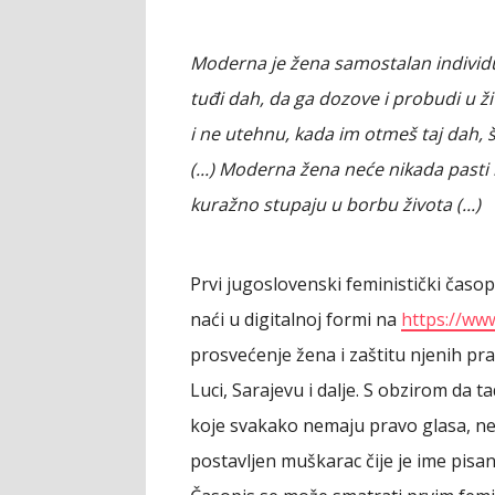
Moderna je žena samostalan individu
tuđi dah, da ga dozove i probudi u živ
i ne utehnu, kada im otmeš taj dah, š
(...) Moderna žena neće nikada pasti
kuražno stupaju u borbu života (...)
Prvi jugoslovenski feministički časo
naći u digitalnoj formi na
https://ww
prosvećenje žena i zaštitu njenih pr
Luci, Sarajevu i dalje. S obzirom da 
koje svakako nemaju pravo glasa, ne 
postavljen muškarac čije je ime pisa