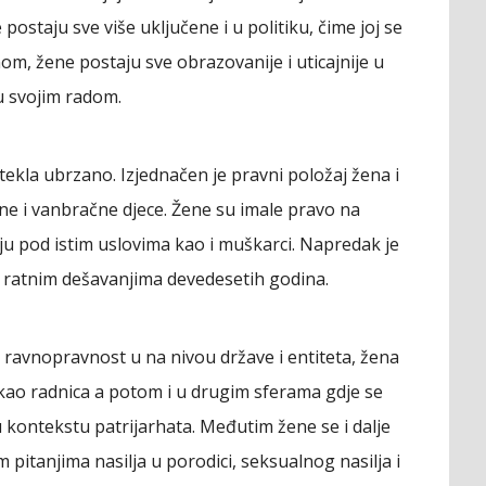
 postaju sve više uključene i u politiku, čime joj se
m, žene postaju sve obrazovanije i uticajnije u
u svojim radom.
tekla ubrzano. Izjednačen je pravni položaj žena i
ne i vanbračne djece. Žene su imale pravo na
ju pod istim uslovima kao i muškarci. Napredak je
en ratnim dešavanjima devedesetih godina.
a ravnopravnost u na nivou države i entiteta, žena
 kao radnica a potom i u drugim sferama gdje se
 u kontekstu patrijarhata. Međutim žene se i dalje
 pitanjima nasilja u porodici, seksualnog nasilja i