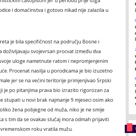
nističkim časopisom jer u periodu prije toga
ice i domaćinstva i gotovo nikad nije zalazila u
eta je bila specifičnost na području Bosne i
a doživljavaju svojevrsan procvat između dva
je svoje uloge nametnute ratom i nepromjenjenim
uće. Procenat nasilja u porodicama je bio izuzetno
ale jer se na većini teritorije primjenjivao Srpski
i je po pitanjima prava bio izrazito rigorozan za
e stupati u novi brak najmanje 9 mjeseci osim ako
koliko žena pobjegne od muža, niko je ne smije
ika s tim da se ovakav slučaj mora odmah prijaviti
em vremenskom roku vratila mužu.