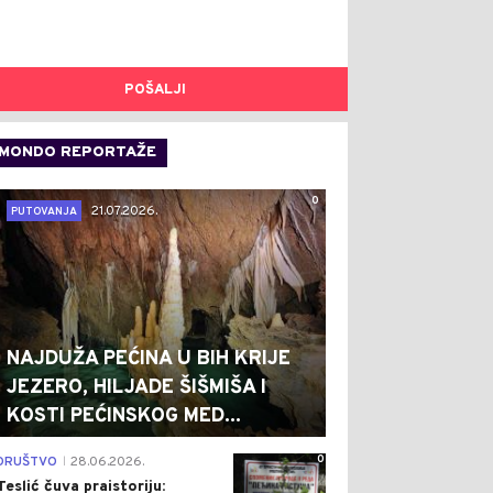
POŠALJI
MONDO REPORTAŽE
0
21.07.2026.
PUTOVANJA
NAJDUŽA PEĆINA U BIH KRIJE
JEZERO, HILJADE ŠIŠMIŠA I
KOSTI PEĆINSKOG MED...
0
DRUŠTVO
28.06.2026.
|
Teslić čuva praistoriju: