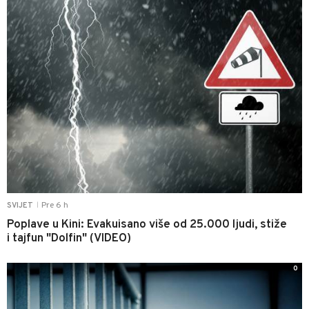
Pre 6 h
SVIJET
|
Poplave u Kini: Evakuisano više od 25.000 ljudi, stiže
i tajfun "Dolfin" (VIDEO)
0