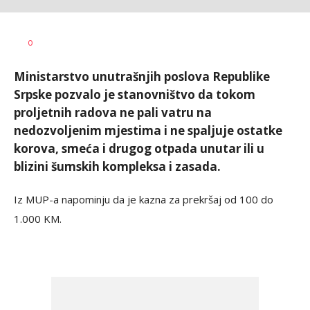
Dragana
AUTOR
0
Božić
Ministarstvo unutrašnjih poslova Republike
Srpske pozvalo je stanovništvo da tokom
proljetnih radova ne pali vatru na
nedozvoljenim mjestima i ne spaljuje ostatke
korova, smeća i drugog otpada unutar ili u
blizini šumskih kompleksa i zasada.
Iz MUP-a napominju da je kazna za prekršaj od 100 do
1.000 KM.