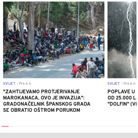
0
SVIJET
Pre 6 h
SVIJET
Pre 6 h
|
|
"ZAHTIJEVAMO PROTJERIVANJE
POPLAVE U K
MAROKANACA, OVO JE INVAZIJA":
OD 25.000 LJ
GRADONAČELNIK ŠPANSKOG GRADA
"DOLFIN" (V
SE OBRATIO OŠTROM PORUKOM