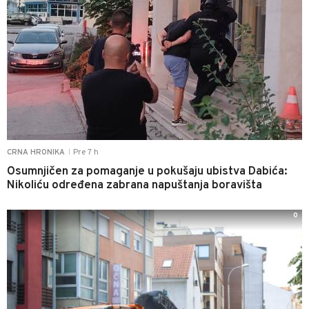
Pre 7 h
CRNA HRONIKA
|
Osumnjičen za pomaganje u pokušaju ubistva Dabića:
Nikoliću određena zabrana napuštanja boravišta
0