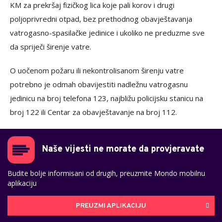
KM za prekršaj fizičkog lica koje pali korov i drugi
poljoprivredni otpad, bez prethodnog obavještavanja
vatrogasno-spasilačke jedinice i ukoliko ne preduzme sve
da spriječi širenje vatre.
O uočenom požaru ili nekontrolisanom širenju vatre
potrebno je odmah obavijestiti nadležnu vatrogasnu
jedinicu na broj telefona 123, najbližu policijsku stanicu na
broj 122 ili Centar za obavještavanje na broj 112.
Naše vijesti ne morate da provjeravate
Budite bolje informisani od drugih, preuzmite Mondo mobilnu
aplikaciju
PREUZMI APLIKACIJU