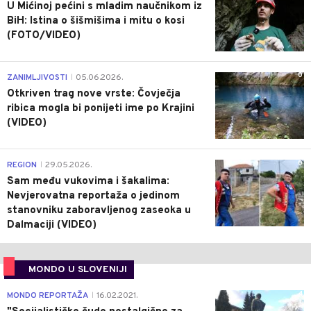
U Mićinoj pećini s mladim naučnikom iz
BiH: Istina o šišmišima i mitu o kosi
(FOTO/VIDEO)
0
ZANIMLJIVOSTI
05.06.2026.
|
Otkriven trag nove vrste: Čovječja
ribica mogla bi ponijeti ime po Krajini
(VIDEO)
0
REGION
29.05.2026.
|
Sam među vukovima i šakalima:
Nevjerovatna reportaža o jedinom
stanovniku zaboravljenog zaseoka u
Dalmaciji (VIDEO)
MONDO U SLOVENIJI
4
MONDO REPORTAŽA
16.02.2021.
|