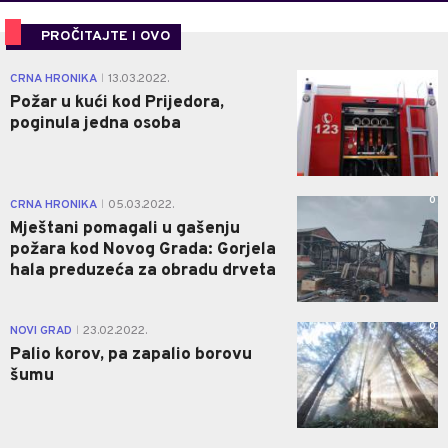
PROČITAJTE I OVO
0
CRNA HRONIKA
13.03.2022.
|
Požar u kući kod Prijedora,
poginula jedna osoba
0
CRNA HRONIKA
05.03.2022.
|
Mještani pomagali u gašenju
požara kod Novog Grada: Gorjela
hala preduzeća za obradu drveta
0
NOVI GRAD
23.02.2022.
|
Palio korov, pa zapalio borovu
šumu