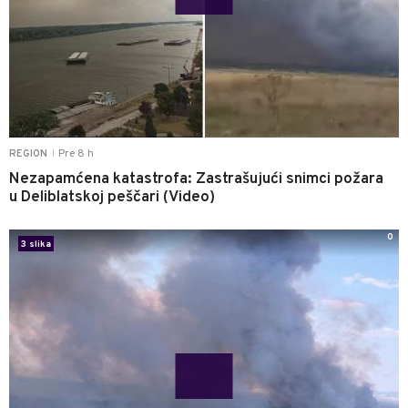
Pre 8 h
REGION
|
Nezapamćena katastrofa: Zastrašujući snimci požara
u Deliblatskoj peščari (Video)
0
3 slika