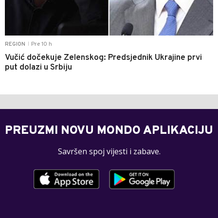
Pre 10 h
REGION
|
Vučić dočekuje Zelenskog: Predsjednik Ukrajine prvi
put dolazi u Srbiju
PREUZMI NOVU MONDO APLIKACIJU
Savršen spoj vijesti i zabave.