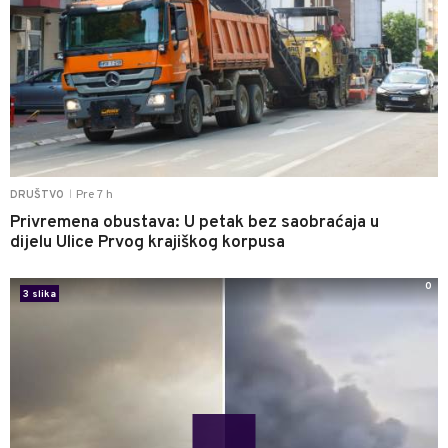
Pre 7 h
DRUŠTVO
|
Privremena obustava: U petak bez saobraćaja u
dijelu Ulice Prvog krajiškog korpusa
0
3 slika