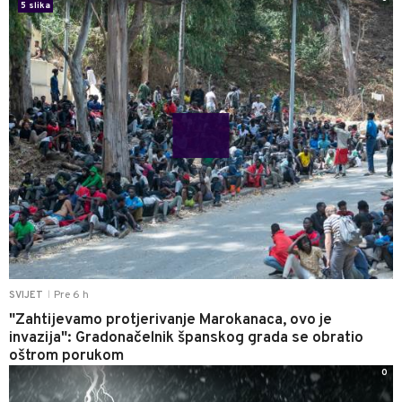
5 slika
Pre 6 h
SVIJET
|
"Zahtijevamo protjerivanje Marokanaca, ovo je
invazija": Gradonačelnik španskog grada se obratio
oštrom porukom
0