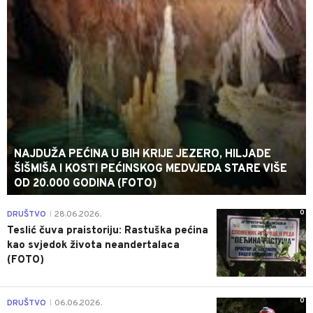
NAJDUŽA PEĆINA U BIH KRIJE JEZERO, HILJADE
ŠIŠMIŠA I KOSTI PEĆINSKOG MEDVJEDA STARE VIŠE
OD 20.000 GODINA (FOTO)
0
DRUŠTVO
28.06.2026.
|
Teslić čuva praistoriju: Rastuška pećina
kao svjedok života neandertalaca
(FOTO)
0
DRUŠTVO
06.06.2026.
|