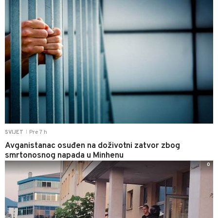
Pre 7 h
SVIJET
|
Avganistanac osuđen na doživotni zatvor zbog
smrtonosnog napada u Minhenu
0