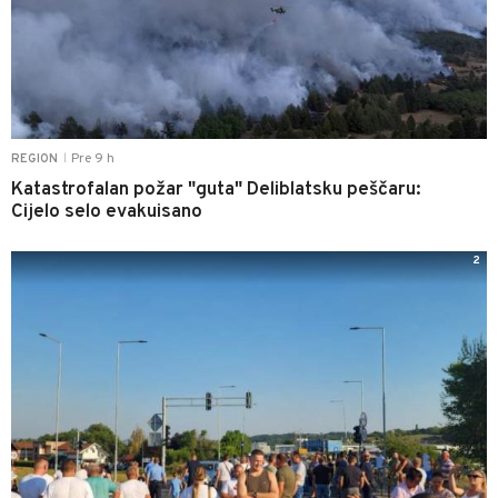
Pre 9 h
REGION
|
Katastrofalan požar "guta" Deliblatsku peščaru:
Cijelo selo evakuisano
2