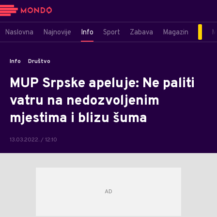
Naslovna
Najnovije
Info
Sport
Zabava
Magazin
M
Info
Društvo
MUP Srpske apeluje: Ne paliti
vatru na nedozvoljenim
mjestima i blizu šuma
13.03.2022. / 12:10