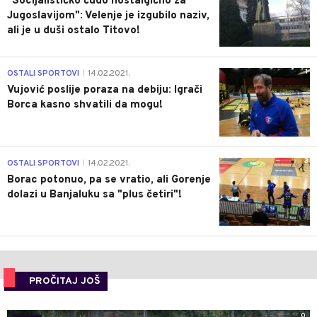
"Socijalističko čudo nostalgično za
Jugoslavijom": Velenje je izgubilo naziv,
ali je u duši ostalo Titovo!
1
OSTALI SPORTOVI
14.02.2021.
|
Vujović poslije poraza na debiju: Igrači
Borca kasno shvatili da mogu!
3
OSTALI SPORTOVI
14.02.2021.
|
Borac potonuo, pa se vratio, ali Gorenje
dolazi u Banjaluku sa "plus četiri"!
PROČITAJ JOŠ
0