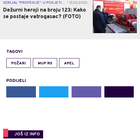
1
SERIJAL "PROFESIJE": U POSJETI VATROGASNOJ BRIGADI BANJALUKA
13.02.2022.
|
Dežurni heroji na broju 123: Kako
se postaje vatrogasac? (FOTO)
TAGOVI
POŽARI
MUP RS
APEL
PODIJELI
JOŠ IZ INFO