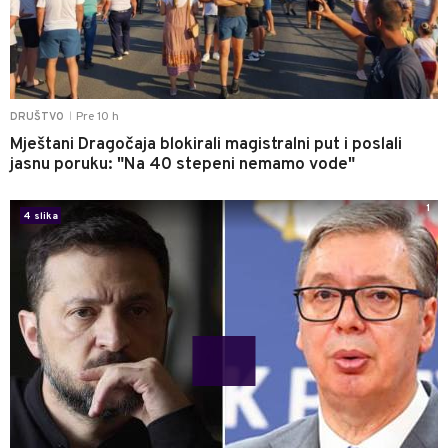
Pre 10 h
DRUŠTVO
|
Mještani Dragočaja blokirali magistralni put i poslali
jasnu poruku: "Na 40 stepeni nemamo vode"
1
4 slika