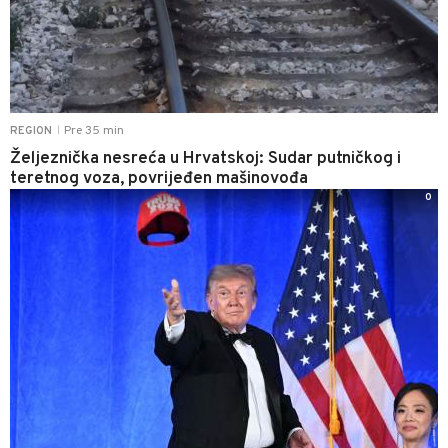
Pre 35 min
REGION
|
Željeznička nesreća u Hrvatskoj: Sudar putničkog i
teretnog voza, povrijeđen mašinovođa
0