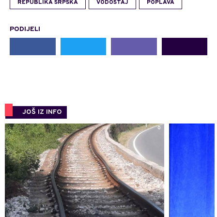
REPUBLIKA SRPSKA
VODOSTAJ
POPLAVA
PODIJELI
JOŠ IZ INFO
0