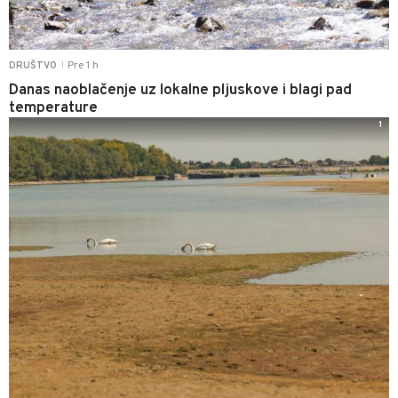
Pre 1 h
DRUŠTVO
|
Danas naoblačenje uz lokalne pljuskove i blagi pad
temperature
1