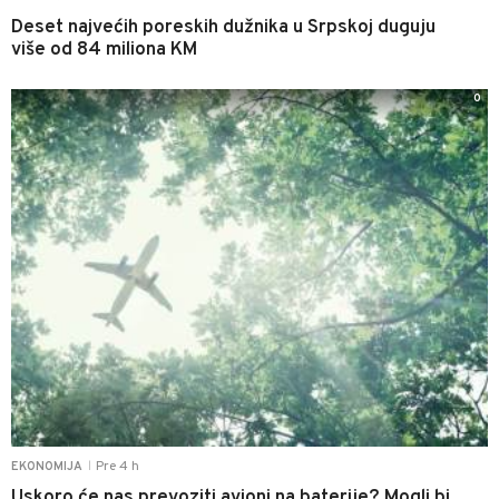
Deset najvećih poreskih dužnika u Srpskoj duguju
više od 84 miliona KM
0
Pre 4 h
EKONOMIJA
|
Uskoro će nas prevoziti avioni na baterije? Mogli bi