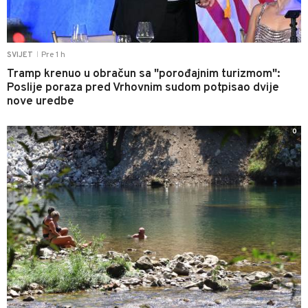
Pre 1 h
SVIJET
|
Tramp krenuo u obračun sa "porođajnim turizmom":
Poslije poraza pred Vrhovnim sudom potpisao dvije
nove uredbe
0