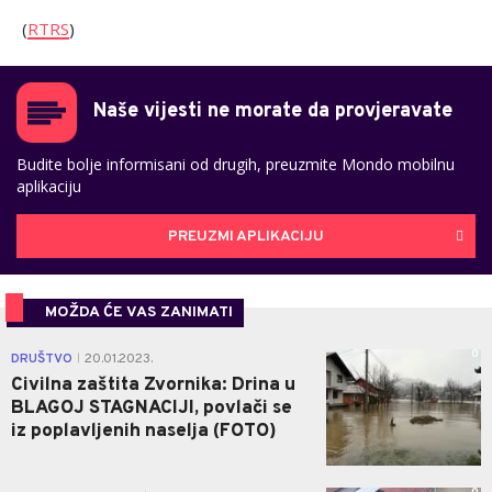
(
RTRS
)
Naše vijesti ne morate da provjeravate
Budite bolje informisani od drugih, preuzmite Mondo mobilnu
aplikaciju
PREUZMI APLIKACIJU
MOŽDA ĆE VAS ZANIMATI
0
DRUŠTVO
20.01.2023.
|
Civilna zaštita Zvornika: Drina u
BLAGOJ STAGNACIJI, povlači se
iz poplavljenih naselja (FOTO)