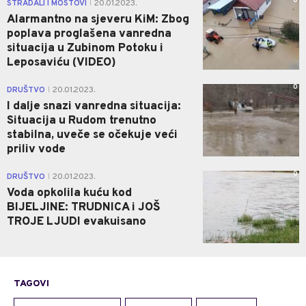
0
STRADALI I MOSTOVI
20.01.2023.
|
Alarmantno na sjeveru KiM: Zbog
poplava proglašena vanredna
situacija u Zubinom Potoku i
Leposaviću (VIDEO)
0
DRUŠTVO
20.01.2023.
|
I dalje snazi vanredna situacija:
Situacija u Rudom trenutno
stabilna, uveče se očekuje veći
priliv vode
0
DRUŠTVO
20.01.2023.
|
Voda opkolila kuću kod
BIJELJINE: TRUDNICA i JOŠ
TROJE LJUDI evakuisano
TAGOVI