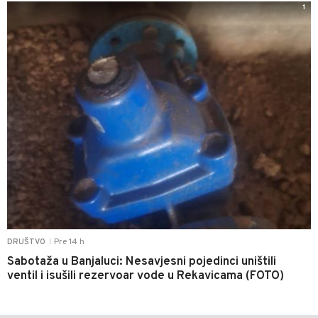
1
Pre 14 h
DRUŠTVO
|
Sabotaža u Banjaluci: Nesavjesni pojedinci uništili
ventil i isušili rezervoar vode u Rekavicama (FOTO)