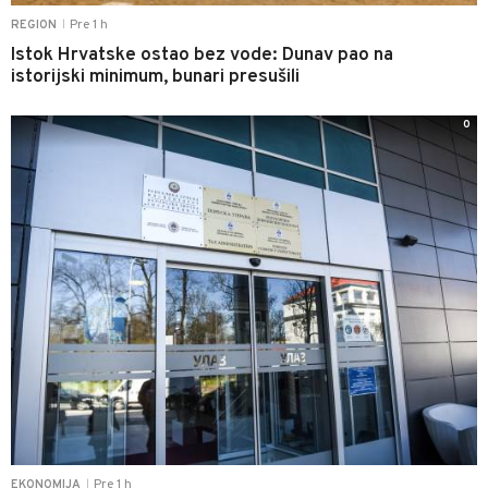
Pre 1 h
REGION
|
Istok Hrvatske ostao bez vode: Dunav pao na
istorijski minimum, bunari presušili
0
Pre 1 h
EKONOMIJA
|