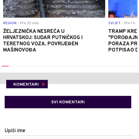
REGION
Pre 35 min
SVIJET
Pre 1 h
|
|
ŽELJEZNIČKA NESREĆA U
TRAMP KRE
HRVATSKOJ: SUDAR PUTNIČKOG I
"POROĐAJNI
TERETNOG VOZA, POVRIJEĐEN
PORAZA PR
MAŠINOVOĐA
POTPISAO D
KOMENTARI
0
SVI KOMENTARI
Upiši ime