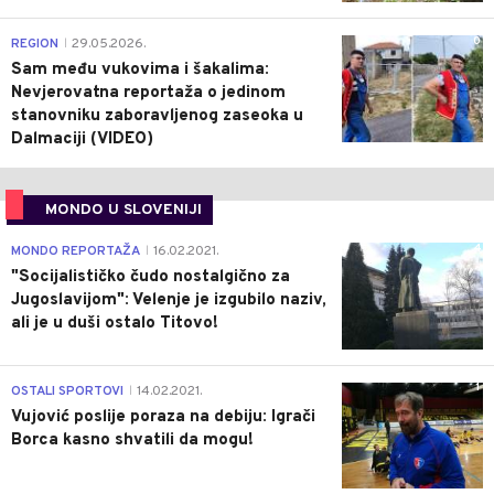
0
REGION
29.05.2026.
|
Sam među vukovima i šakalima:
Nevjerovatna reportaža o jedinom
stanovniku zaboravljenog zaseoka u
Dalmaciji (VIDEO)
MONDO U SLOVENIJI
4
MONDO REPORTAŽA
16.02.2021.
|
"Socijalističko čudo nostalgično za
Jugoslavijom": Velenje je izgubilo naziv,
ali je u duši ostalo Titovo!
1
OSTALI SPORTOVI
14.02.2021.
|
Vujović poslije poraza na debiju: Igrači
Borca kasno shvatili da mogu!