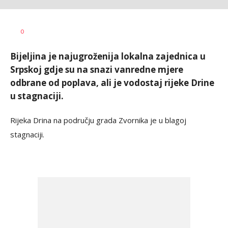
Dragana
AUTOR
0
Božić
Bijeljina je najugroženija lokalna zajednica u
Srpskoj gdje su na snazi vanredne mjere
odbrane od poplava, ali je vodostaj rijeke Drine
u stagnaciji.
Rijeka Drina na području grada Zvornika je u blagoj
stagnaciji.