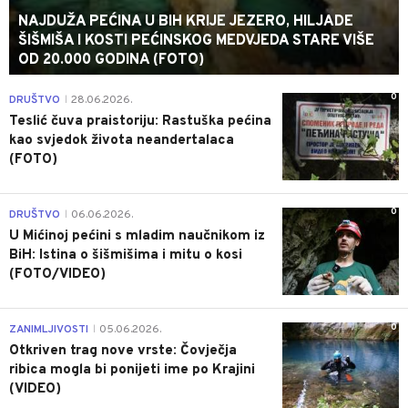
NAJDUŽA PEĆINA U BIH KRIJE JEZERO, HILJADE
ŠIŠMIŠA I KOSTI PEĆINSKOG MEDVJEDA STARE VIŠE
OD 20.000 GODINA (FOTO)
0
DRUŠTVO
28.06.2026.
|
Teslić čuva praistoriju: Rastuška pećina
kao svjedok života neandertalaca
(FOTO)
0
DRUŠTVO
06.06.2026.
|
U Mićinoj pećini s mladim naučnikom iz
BiH: Istina o šišmišima i mitu o kosi
(FOTO/VIDEO)
0
ZANIMLJIVOSTI
05.06.2026.
|
Otkriven trag nove vrste: Čovječja
ribica mogla bi ponijeti ime po Krajini
(VIDEO)