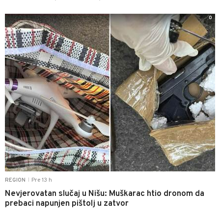
0
Pre 13 h
REGION
|
Nevjerovatan slučaj u Nišu: Muškarac htio dronom da
prebaci napunjen pištolj u zatvor