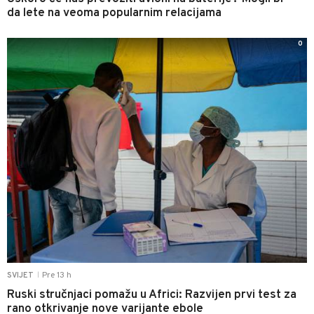
da lete na veoma popularnim relacijama
0
Pre 13 h
SVIJET
|
Ruski stručnjaci pomažu u Africi: Razvijen prvi test za
rano otkrivanje nove varijante ebole