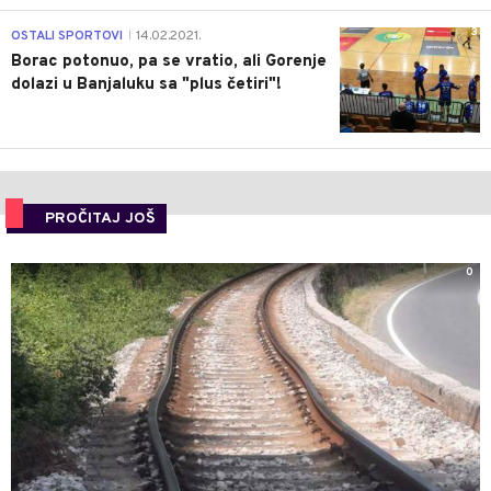
3
OSTALI SPORTOVI
14.02.2021.
|
Borac potonuo, pa se vratio, ali Gorenje
dolazi u Banjaluku sa "plus četiri"!
PROČITAJ JOŠ
0