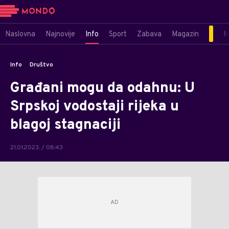
Naslovna
Najnovije
Info
Sport
Zabava
Magazin
M
Info
Društvo
Građani mogu da odahnu: U
Srpskoj vodostaji rijeka u
blagoj stagnaciji
21.01.2023. / 08:43