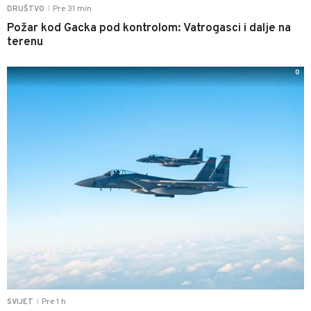
Pre 31 min
DRUŠTVO
|
Požar kod Gacka pod kontrolom: Vatrogasci i dalje na
terenu
0
Pre 1 h
SVIJET
|