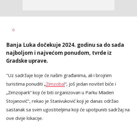
Dragana
AUTOR
0
Božić
Banja Luka dočekuje 2024. godinu sa do sada
najboljom i najvećom ponudom, tvrde iz
Gradske uprave.
"Uz sadržaje koje će našim građanima, ali i brojnim
turistima ponuditi „
Zimzobal
“, još jedan novitet biće i
„Zimzopark“ koji će biti organizovan u Parku Mladen
Stojanović", rekao je Stanivuković koji je danas održao
sastanak sa svim ugostiteljima koji će upotpuniti sadržaj na
ove dvije lokacije.