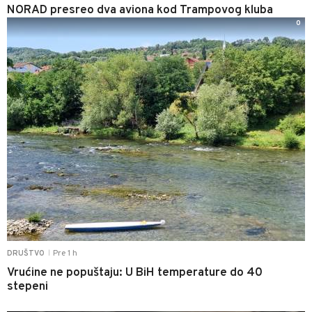
NORAD presreo dva aviona kod Trampovog kluba
0
Pre 1 h
DRUŠTVO
|
Vrućine ne popuštaju: U BiH temperature do 40
stepeni