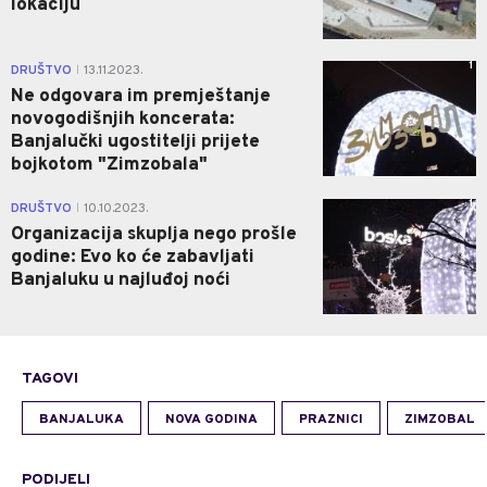
lokaciju
1
DRUŠTVO
13.11.2023.
|
Ne odgovara im premještanje
novogodišnjih koncerata:
Banjalučki ugostitelji prijete
bojkotom "Zimzobala"
1
DRUŠTVO
10.10.2023.
|
Organizacija skuplja nego prošle
godine: Evo ko će zabavljati
Banjaluku u najluđoj noći
TAGOVI
BANJALUKA
NOVA GODINA
PRAZNICI
ZIMZOBAL
PODIJELI