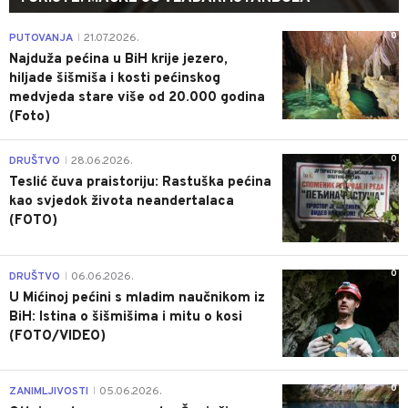
0
PUTOVANJA
21.07.2026.
|
Najduža pećina u BiH krije jezero,
hiljade šišmiša i kosti pećinskog
medvjeda stare više od 20.000 godina
(Foto)
0
DRUŠTVO
28.06.2026.
|
Teslić čuva praistoriju: Rastuška pećina
kao svjedok života neandertalaca
(FOTO)
0
DRUŠTVO
06.06.2026.
|
U Mićinoj pećini s mladim naučnikom iz
BiH: Istina o šišmišima i mitu o kosi
(FOTO/VIDEO)
0
ZANIMLJIVOSTI
05.06.2026.
|