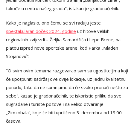
jedan dodatni koncert tokom trajanja „Banjalučke zime“,
takođe u centru našeg grada", istakao je gradonačelnik.
Kako je naglasio, ono čemu se svi raduju jeste
spektakularan doček 2024. godine
uz hitove velikih
regionalnih zvijezdi – Željka Samardžića i Lepe Brene, na
platou ispred nove sportske arene, kod Parka „Mladen
Stojanović“.
"O svim ovim temama razgovarao sam sa ugostiteljima koji
će upotpuniti sadržaj ove dvije lokacije, uz jednu kvalitetnu
ponudu, tako da ne sumnjamo da će svako pronaći nešto za
sebe", kazao je gradonačelnik, te iskoristio priliku da sve
sugrađane i turiste pozove i na veliko otvaranje
„Zimzobala“, koje će biti upriličeno 3. decembra od 19.00
časova.