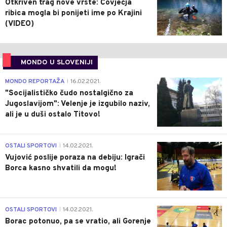
Otkriven trag nove vrste: Čovječja
ribica mogla bi ponijeti ime po Krajini
(VIDEO)
MONDO U SLOVENIJI
4
MONDO REPORTAŽA
16.02.2021.
|
"Socijalističko čudo nostalgično za
Jugoslavijom": Velenje je izgubilo naziv,
ali je u duši ostalo Titovo!
1
OSTALI SPORTOVI
14.02.2021.
|
Vujović poslije poraza na debiju: Igrači
Borca kasno shvatili da mogu!
3
OSTALI SPORTOVI
14.02.2021.
|
Borac potonuo, pa se vratio, ali Gorenje