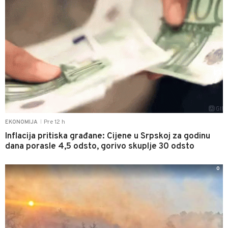
Pre 12 h
EKONOMIJA
|
Inflacija pritiska građane: Cijene u Srpskoj za godinu
dana porasle 4,5 odsto, gorivo skuplje 30 odsto
0