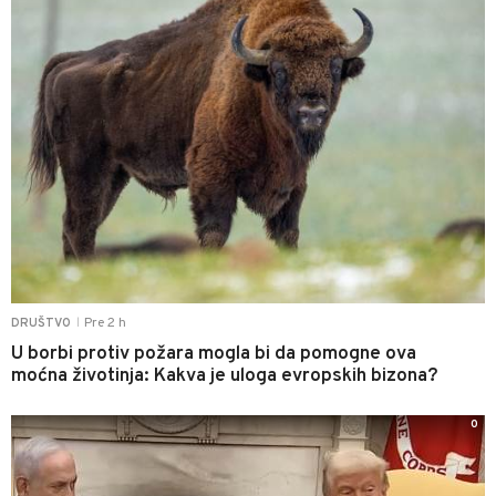
Pre 2 h
DRUŠTVO
|
U borbi protiv požara mogla bi da pomogne ova
moćna životinja: Kakva je uloga evropskih bizona?
0