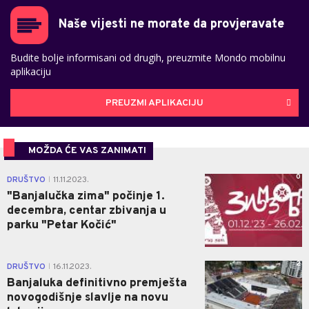
Naše vijesti ne morate da provjeravate
Budite bolje informisani od drugih, preuzmite Mondo mobilnu
aplikaciju
PREUZMI APLIKACIJU
MOŽDA ĆE VAS ZANIMATI
0
DRUŠTVO
11.11.2023.
|
"Banjalučka zima" počinje 1.
decembra, centar zbivanja u
parku "Petar Kočić"
2
DRUŠTVO
16.11.2023.
|
Banjaluka definitivno premješta
novogodišnje slavlje na novu