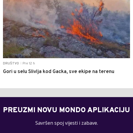
Pre 12 h
DRUŠTVO
|
Gori u selu Slivlja kod Gacka, sve ekipe na terenu
PREUZMI NOVU MONDO APLIKACIJU
Savršen spoj vijesti i zabave.