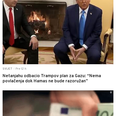
Pre 12 h
SVIJET
|
Netanjahu odbacio Trampov plan za Gazu: “Nema
povlačenja dok Hamas ne bude razoružan”
0