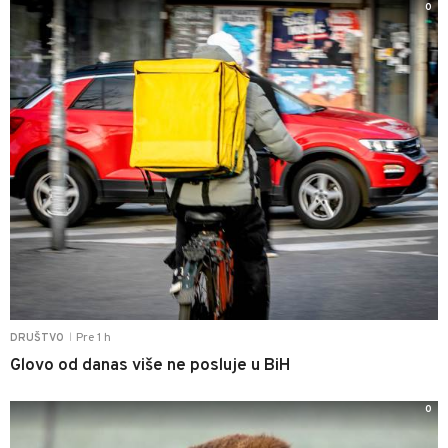
0
Pre 1 h
DRUŠTVO
|
Glovo od danas više ne posluje u BiH
0