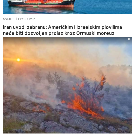
Pre 27 min
SVIJET
|
Iran uvodi zabranu: Američkim i izraelskim plovilima
neće biti dozvoljen prolaz kroz Ormuski moreuz
0