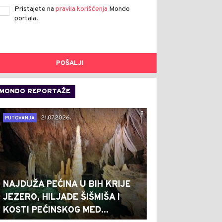
Pristajete na
pravila korišćenja
Mondo
portala.
POŠALJI
MONDO REPORTAŽE
0
21.07.2026.
PUTOVANJA
NAJDUŽA PEĆINA U BIH KRIJE
JEZERO, HILJADE ŠIŠMIŠA I
KOSTI PEĆINSKOG MED...