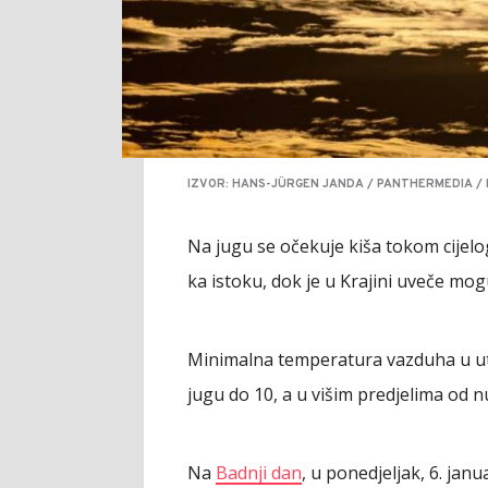
IZVOR: HANS-JÜRGEN JANDA / PANTHERMEDIA / 
Na jugu se očekuje kiša tokom cijelog
ka istoku, dok je u Krajini uveče mog
Minimalna temperatura vazduha u utor
jugu do 10, a u višim predjelima od n
Na
Badnji dan
, u ponedjeljak, 6. jan