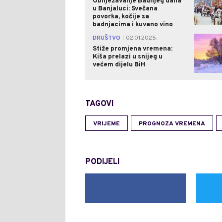
Obilježavanje Badnjeg dana
u Banjaluci: Svečana
povorka, kočije sa
badnjacima i kuvano vino
DRUŠTVO
02.01.2025.
|
Stiže promjena vremena:
Kiša prelazi u snijeg u
većem dijelu BiH
TAGOVI
VRIJEME
PROGNOZA VREMENA
PODIJELI