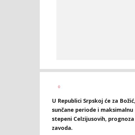
Dušan
AUTOR
0
Volaš
U Republici Srpskoj će za Božić,
sunčane periode i maksimalnu
stepeni Celzijusovih, prognoz
zavoda.