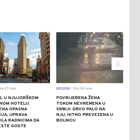
0
0
re 27 min
REGION
Pre 50 min
SVIJ
|
L U NJUJORŠKOM
POVRIJEĐENA ŽENA
DRA
NOM HOTELU:
TOKOM NEVREMENA U
POL
ENA OPASNA
SRBIJI: DRVO PALO NA
DRŽ
IJA, UPRAVA
NJU, HITNO PREVEZENA U
KOJ
ILA RADNICIMA DA
BOLNICU
LOP
ESTE GOSTE
AUT
KO