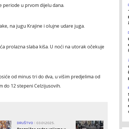
ne periode u prvom dijelu dana.
ake, na jugu Krajine i olujne udare juga.
ća prolazna slaba kiša. U noći na utorak očekuje
iće od minus tri do dva, u višim predjelima od
do 12 stepeni Celzijusovih.
0
0
DRUŠTVO
03.01.2025.
|