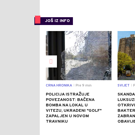
JOŠ IZ INFO
0
CRNA HRONIKA
Pre 9 min
SVIJET
P
|
|
POLICIJA ISTRAŽUJE
SKANDA
POVEZANOST: BAČENA
LUKSUZ
BOMBA NA LOKAL U
OTKRIV
VITEZU, UKRADENI "GOLF"
BAKTER
ZAPALJEN U NOVOM
ZABRAN
TRAVNIKU
OBAVIJ