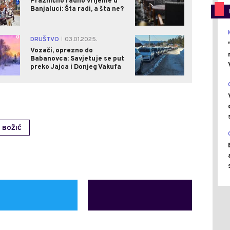
Praznično radno vrijeme u
Banjaluci: Šta radi, a šta ne?
0
0
DRUŠTVO
03.01.2025.
|
Vozači, oprezno do
Babanovca: Savjetuje se put
preko Jajca i Donjeg Vakufa
BOŽIĆ