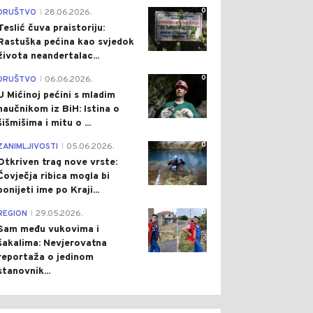
0
DRUŠTVO
28.06.2026.
|
Teslić čuva praistoriju:
Rastuška pećina kao svjedok
života neandertalac...
0
DRUŠTVO
06.06.2026.
|
U Mićinoj pećini s mladim
naučnikom iz BiH: Istina o
šišmišima i mitu o ...
0
ZANIMLJIVOSTI
05.06.2026.
|
Otkriven trag nove vrste:
Čovječja ribica mogla bi
ponijeti ime po Kraji...
0
REGION
29.05.2026.
|
Sam među vukovima i
šakalima: Nevjerovatna
reportaža o jedinom
stanovnik...