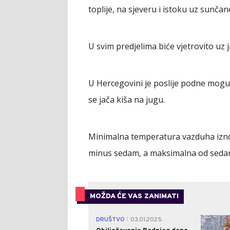
toplije, na sjeveru i istoku uz sunča
U svim predjelima biće vjetrovito uz j
U Hercegovini je poslije podne mogu
se jača kiša na jugu.
Minimalna temperatura vazduha iznos
minus sedam, a maksimalna od sedam 
MOŽDA ĆE VAS ZANIMATI
DRUŠTVO
03.01.2025.
|