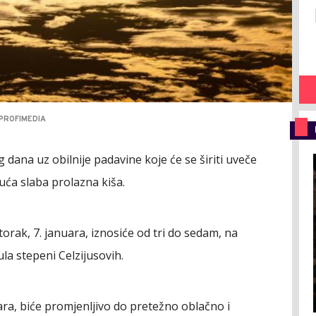
PROFIMEDIA
 dana uz obilnije padavine koje će se širiti uveče
uća slaba prolazna kiša.
ak, 7. januara, iznosiće od tri do sedam, na
ula stepeni Celzijusovih.
uara, biće promjenljivo do pretežno oblačno i