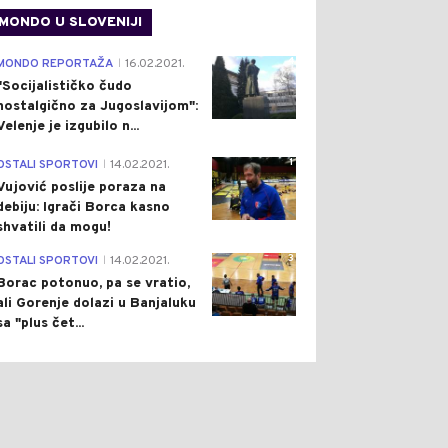
MONDO U SLOVENIJI
4
MONDO REPORTAŽA
16.02.2021.
|
"Socijalističko čudo
nostalgično za Jugoslavijom":
Velenje je izgubilo n...
1
OSTALI SPORTOVI
14.02.2021.
|
Vujović poslije poraza na
debiju: Igrači Borca kasno
shvatili da mogu!
3
OSTALI SPORTOVI
14.02.2021.
|
Borac potonuo, pa se vratio,
ali Gorenje dolazi u Banjaluku
sa "plus čet...