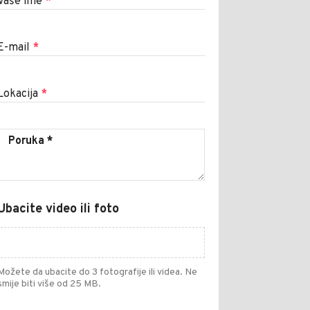
Vaše ime
*
E-mail
*
Lokacija
*
Ubacite video ili foto
Možete da ubacite do 3 fotografije ili videa. Ne
smije biti više od 25 MB.