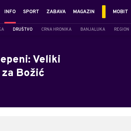
INFO
SPORT
ZABAVA
MAGAZIN
MOBIT
KA
DRUŠTVO
CRNA HRONIKA
BANJALUKA
REGION
epeni: Veliki
 za Božić