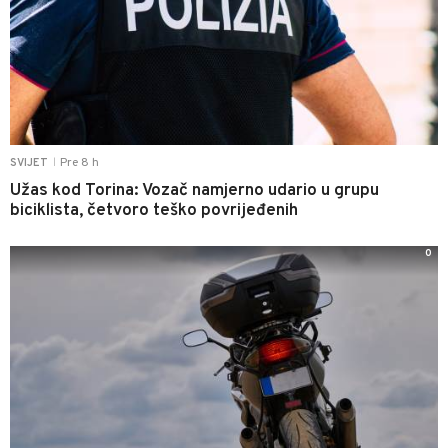
Pre 8 h
SVIJET
|
Užas kod Torina: Vozač namjerno udario u grupu
biciklista, četvoro teško povrijeđenih
0