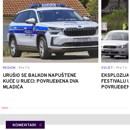
REGION
Pre 7 h
SVIJET
Pre 7 h
|
|
URUŠIO SE BALKON NAPUŠTENE
EKSPLOZIJA
KUĆE U RIJECI: POVRIJEĐENA DVA
FESTIVALU 
MLADIĆA
POVRIJEĐEN
KOMENTARI
0