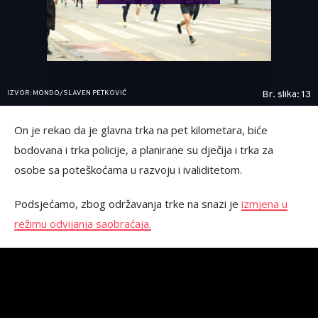
IZVOR: MONDO/SLAVEN PETKOVIĆ
Br. slika: 13
On je rekao da je glavna trka na pet kilometara, biće
bodovana i trka policije, a planirane su dječija i trka za
osobe sa poteškoćama u razvoju i ivaliditetom.
Podsjećamo, zbog održavanja trke na snazi je
izmjena u
režimu odvijanja saobraćaja.