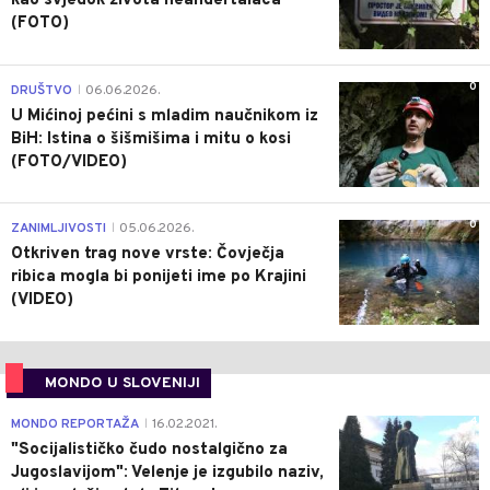
kao svjedok života neandertalaca
(FOTO)
0
DRUŠTVO
06.06.2026.
|
U Mićinoj pećini s mladim naučnikom iz
BiH: Istina o šišmišima i mitu o kosi
(FOTO/VIDEO)
0
ZANIMLJIVOSTI
05.06.2026.
|
Otkriven trag nove vrste: Čovječja
ribica mogla bi ponijeti ime po Krajini
(VIDEO)
MONDO U SLOVENIJI
4
MONDO REPORTAŽA
16.02.2021.
|
"Socijalističko čudo nostalgično za
Jugoslavijom": Velenje je izgubilo naziv,