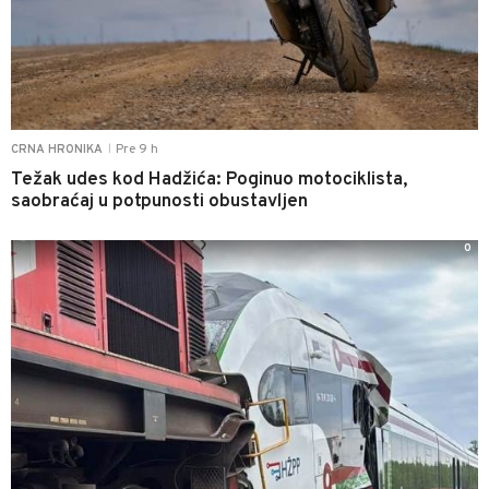
Pre 9 h
CRNA HRONIKA
|
Težak udes kod Hadžića: Poginuo motociklista,
saobraćaj u potpunosti obustavljen
0