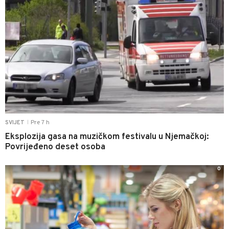
Pre 7 h
SVIJET
|
Eksplozija gasa na muzičkom festivalu u Njemačkoj:
Povrijeđeno deset osoba
0