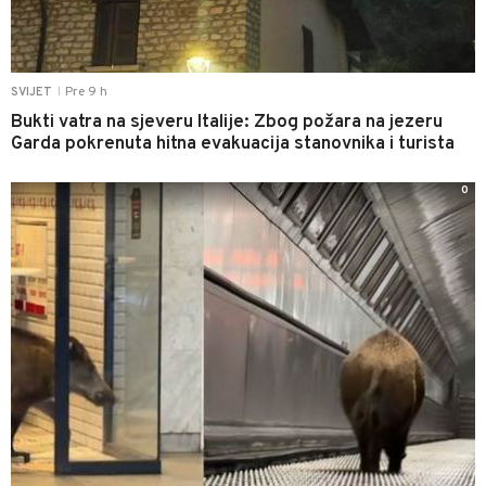
Pre 9 h
SVIJET
|
Bukti vatra na sjeveru Italije: Zbog požara na jezeru
Garda pokrenuta hitna evakuacija stanovnika i turista
0