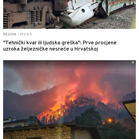
Pre 9 h
REGION
|
"Tehnički kvar ili ljudska greška": Prve procjene
uzroka željezničke nesreće u Hrvatskoj
0