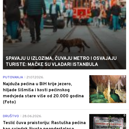
SPAVAJU U IZLOZIMA, ČUVAJU METRO I OSVAJAJU
TURISTE: MAČKE SU VLADARI ISTANBULA
0
PUTOVANJA
21.07.2026.
|
Najduža pećina u BiH krije jezero,
hiljade šišmiša i kosti pećinskog
medvjeda stare više od 20.000 godina
(Foto)
0
DRUŠTVO
28.06.2026.
|
Teslić čuva praistoriju: Rastuška pećina