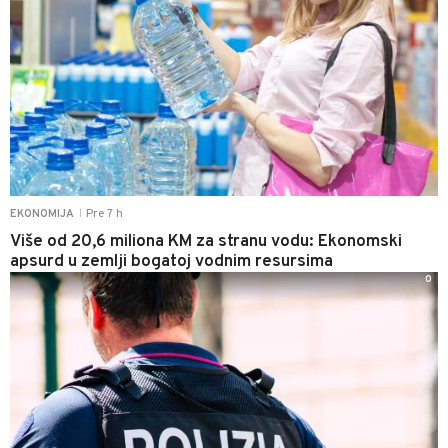
Pre 7 h
EKONOMIJA
|
Više od 20,6 miliona KM za stranu vodu: Ekonomski
apsurd u zemlji bogatoj vodnim resursima
0