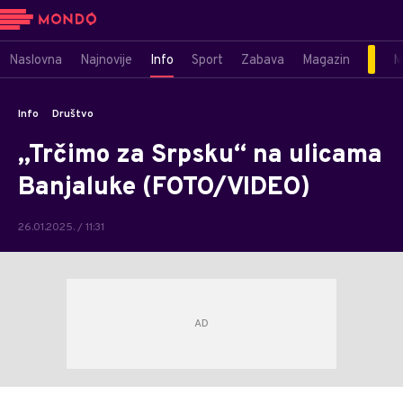
Naslovna
Najnovije
Info
Sport
Zabava
Magazin
M
Info
Društvo
„Trčimo za Srpsku“ na ulicama
Banjaluke (FOTO/VIDEO)
26.01.2025. / 11:31