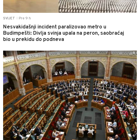
Pre 9 h
SVIJET
|
Nesvakidašnji incident paralizovao metro u
Budimpešti: Divlja svinja upala na peron, saobraćaj
bio u prekidu do podneva
0