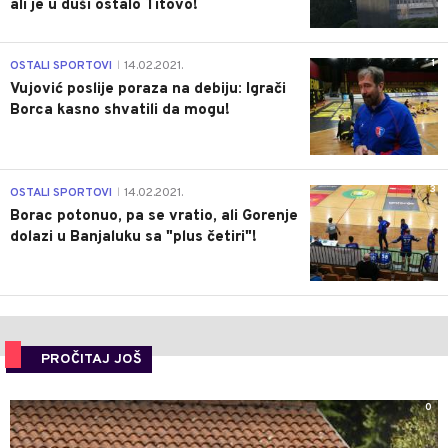
ali je u duši ostalo Titovo!
1
OSTALI SPORTOVI
14.02.2021.
|
Vujović poslije poraza na debiju: Igrači
Borca kasno shvatili da mogu!
3
OSTALI SPORTOVI
14.02.2021.
|
Borac potonuo, pa se vratio, ali Gorenje
dolazi u Banjaluku sa "plus četiri"!
PROČITAJ JOŠ
0