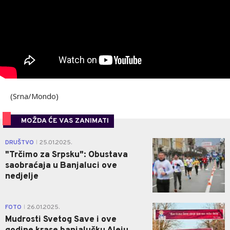
(Srna/Mondo)
MOŽDA ĆE VAS ZANIMATI
0
DRUŠTVO
25.01.2025.
|
"Trčimo za Srpsku": Obustava
saobraćaja u Banjaluci ove
nedjelje
0
FOTO
26.01.2025.
|
Mudrosti Svetog Save i ove