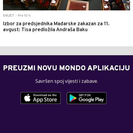
Pre 10 h
SVIJET
|
Izbor za predsjednika Mađarske zakazan za 11.
avgust: Tisa predložila Andraša Baku
PREUZMI NOVU MONDO APLIKACIJU
Savršen spoj vijesti i zabave.