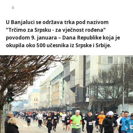
Dragana
AUTOR
0
Božić
U Banjaluci se održava trka pod nazivom
"Trčimo za Srpsku - za vječnost rođena"
povodom 9. januara – Dana Republike koja je
okupila oko 500 učesnika iz Srpske i Srbije.