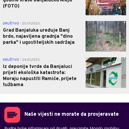
godine krase banjalučku Aleju
(FOTO)
6
DRUŠTVO
25.01.2025.
|
Grad Banjaluka uređuje Banj
brdo, najavljena gradnja "dino
parka" i ugostiteljskih sadržaja
3
DRUŠTVO
24.01.2025.
|
Iz deponije tvrde da Banjaluci
prijeti ekološka katastrofa:
Moraju napustiti Ramiće, prijete
tužbama
Naše vijesti ne morate da provjeravate
Budite bolje informisani od drugih, preuzmite Mondo mobilnu