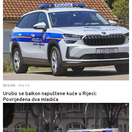
Pre 7 h
REGION
|
Urušio se balkon napuštene kuće u Rijeci:
Povrijeđena dva mladića
0