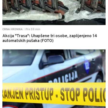
Pre 59 min
CRNA HRONIKA
|
Akcija "Trasa": Uhapšene tri osobe, zaplijenjeno 14
automatskih pušaka (FOTO)
0