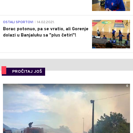
3
OSTALI SPORTOVI
14.02.2021.
|
Borac potonuo, pa se vratio, ali Gorenje
dolazi u Banjaluku sa "plus četiri"!
PROČITAJ JOŠ
0