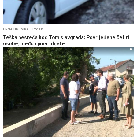
Pre 1 h
CRNA HRONIKA
|
Teška nesreća kod Tomislavgrada: Povrijeđene četiri
osobe, među njima i dijete
0