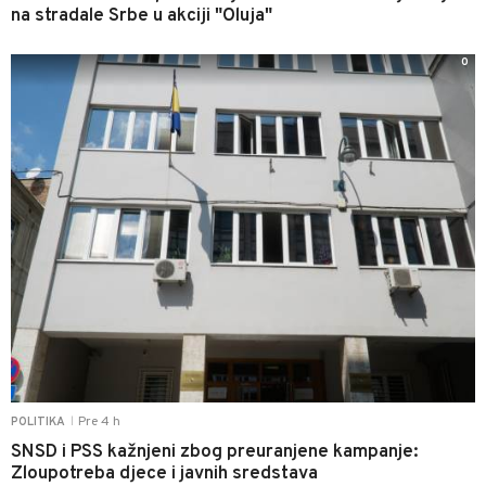
na stradale Srbe u akciji "Oluja"
0
Pre 4 h
POLITIKA
|
SNSD i PSS kažnjeni zbog preuranjene kampanje:
Zloupotreba djece i javnih sredstava