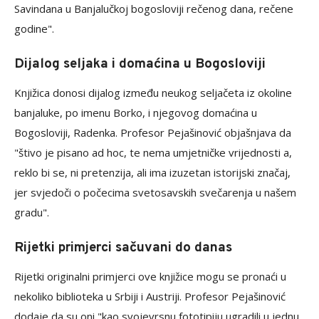
Savindana u Banjalučkoj bogosloviji rečenog dana, rečene
godine".
Dijalog seljaka i domaćina u Bogosloviji
Knjižica donosi dijalog između neukog seljačeta iz okoline
banjaluke, po imenu Borko, i njegovog domaćina u
Bogosloviji, Radenka. Profesor Pejašinović objašnjava da
"štivo je pisano ad hoc, te nema umjetničke vrijednosti a,
reklo bi se, ni pretenzija, ali ima izuzetan istorijski značaj,
jer svjedoči o počecima svetosavskih svečarenja u našem
gradu".
Rijetki primjerci sačuvani do danas
Rijetki originalni primjerci ove knjižice mogu se pronaći u
nekoliko biblioteka u Srbiji i Austriji. Profesor Pejašinović
dodaje da su oni "kao svojevrsnu fototipiju ugradili u jednu