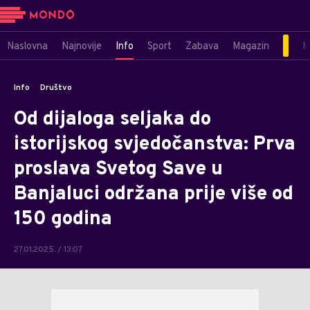
Naslovna
Najnovije
Info
Sport
Zabava
Magazin
M
Info
Društvo
Od dijaloga seljaka do
istorijskog svjedočanstva: Prva
proslava Svetog Save u
Banjaluci održana prije više od
150 godina
27.01.2025. / 13:07