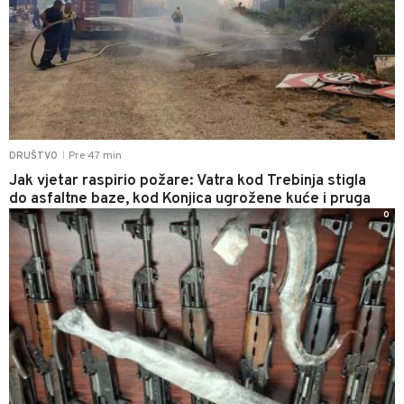
Pre 47 min
DRUŠTVO
|
Jak vjetar raspirio požare: Vatra kod Trebinja stigla
do asfaltne baze, kod Konjica ugrožene kuće i pruga
0