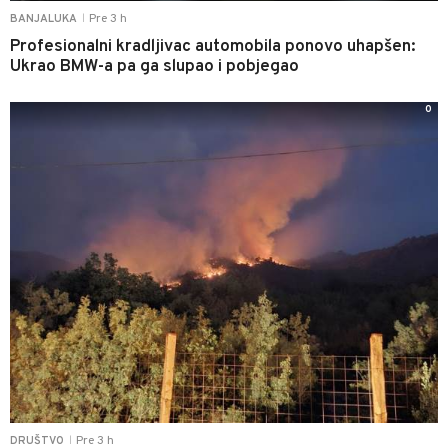
Pre 3 h
BANJALUKA
|
Profesionalni kradljivac automobila ponovo uhapšen:
Ukrao BMW-a pa ga slupao i pobjegao
0
Pre 3 h
DRUŠTVO
|