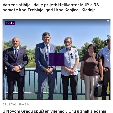
Vatrena stihija i dalje prijeti: Helikopter MUP-a RS
pomaže kod Trebinja, gori i kod Konjica i Kladnja
0
5 slika
Pre 3 h
DRUŠTVO
|
U Novom Gradu spušten vijenac u Unu u znak sjećanja