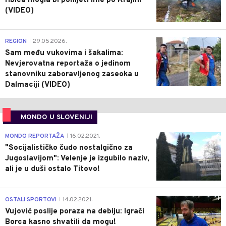
ribica mogla bi ponijeti ime po Krajini
(VIDEO)
0
REGION
29.05.2026.
|
Sam među vukovima i šakalima:
Nevjerovatna reportaža o jedinom
stanovniku zaboravljenog zaseoka u
Dalmaciji (VIDEO)
MONDO U SLOVENIJI
4
MONDO REPORTAŽA
16.02.2021.
|
"Socijalističko čudo nostalgično za
Jugoslavijom": Velenje je izgubilo naziv,
ali je u duši ostalo Titovo!
1
OSTALI SPORTOVI
14.02.2021.
|
Vujović poslije poraza na debiju: Igrači
Borca kasno shvatili da mogu!