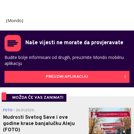
(Mondo)
Naše vijesti ne morate da provjeravate
Budite bolje informisani od drugih, preuzmite Mondo mobilnu
aplikaciju
PREUZMI APLIKACIJU
MOŽDA ĆE VAS ZANIMATI
0
FOTO
26.01.2025.
|
Mudrosti Svetog Save i ove
godine krase banjalučku Aleju
(FOTO)