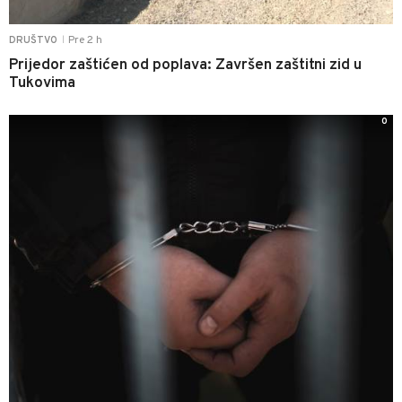
Pre 2 h
DRUŠTVO
|
Prijedor zaštićen od poplava: Završen zaštitni zid u
Tukovima
0