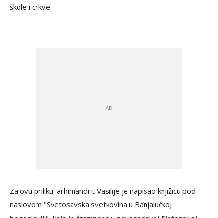
škole i crkve.
Za ovu priliku, arhimandrit Vasilije je napisao knjižicu pod
naslovom "Svetosavska svetkovina u Banjalučkoj
bogosloviji", koja je štampana u novosadskoj Platonovoj