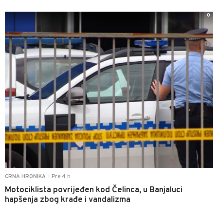
0
Pre 4 h
CRNA HRONIKA
|
Motociklista povrijeđen kod Čelinca, u Banjaluci
hapšenja zbog krađe i vandalizma