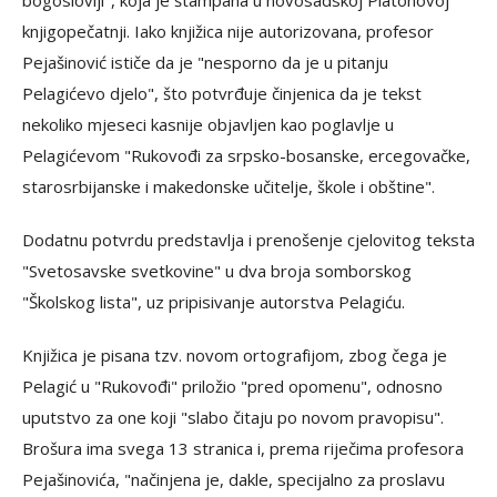
knjigopečatnji. Iako knjižica nije autorizovana, profesor
Pejašinović ističe da je "nesporno da je u pitanju
Pelagićevo djelo", što potvrđuje činjenica da je tekst
nekoliko mjeseci kasnije objavljen kao poglavlje u
Pelagićevom "Rukovođi za srpsko-bosanske, ercegovačke,
starosrbijanske i makedonske učitelje, škole i obštine".
Dodatnu potvrdu predstavlja i prenošenje cjelovitog teksta
"Svetosavske svetkovine" u dva broja somborskog
"Školskog lista", uz pripisivanje autorstva Pelagiću.
Knjižica je pisana tzv. novom ortografijom, zbog čega je
Pelagić u "Rukovođi" priložio "pred opomenu", odnosno
uputstvo za one koji "slabo čitaju po novom pravopisu".
Brošura ima svega 13 stranica i, prema riječima profesora
Pejašinovića, "načinjena je, dakle, specijalno za proslavu