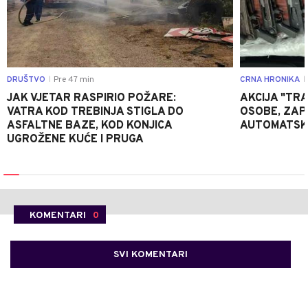
DRUŠTVO
Pre 47 min
CRNA HRONIKA
|
|
JAK VJETAR RASPIRIO POŽARE:
AKCIJA "TRA
VATRA KOD TREBINJA STIGLA DO
OSOBE, ZAP
ASFALTNE BAZE, KOD KONJICA
AUTOMATSKI
UGROŽENE KUĆE I PRUGA
KOMENTARI
0
SVI KOMENTARI