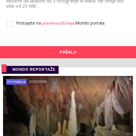
Možete da ubacite do 3 fotografije ili videa. Ne smije biti
više od 25 MB.
Pristajete na
Mondo portala.
pravila korišćenja
POŠALJI
MONDO REPORTAŽE
0
21.07.2026.
PUTOVANJA