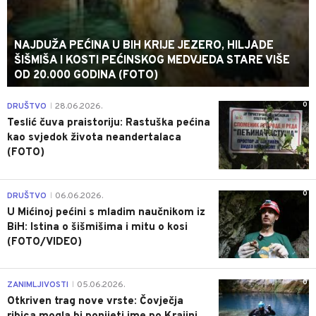
NAJDUŽA PEĆINA U BIH KRIJE JEZERO, HILJADE
ŠIŠMIŠA I KOSTI PEĆINSKOG MEDVJEDA STARE VIŠE
OD 20.000 GODINA (FOTO)
0
DRUŠTVO
28.06.2026.
|
Teslić čuva praistoriju: Rastuška pećina
kao svjedok života neandertalaca
(FOTO)
0
DRUŠTVO
06.06.2026.
|
U Mićinoj pećini s mladim naučnikom iz
BiH: Istina o šišmišima i mitu o kosi
(FOTO/VIDEO)
0
ZANIMLJIVOSTI
05.06.2026.
|
Otkriven trag nove vrste: Čovječja