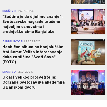
0
DRUŠTVO
26.01.2024.
|
"Suština je da dijelimo znanje":
Svetosavske nagrade uručene
najboljim osnovcima i
srednjoškolcima Banjaluke
0
ZANIMLJIVOSTI
23.02.2023.
|
Neobičan album na banjalučkim
trafikama: Veliko interesovanje
đaka za sličice "Sveti Sava"
(FOTO)
0
DRUŠTVO
27.01.2024.
|
U čast velikog prosvetitelja:
Održana Svetosavska akademija
u Banskom dvoru