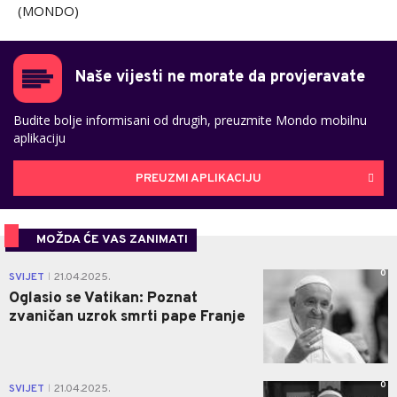
(MONDO)
Naše vijesti ne morate da provjeravate
Budite bolje informisani od drugih, preuzmite Mondo mobilnu
aplikaciju
PREUZMI APLIKACIJU
MOŽDA ĆE VAS ZANIMATI
0
SVIJET
21.04.2025.
|
Oglasio se Vatikan: Poznat
zvaničan uzrok smrti pape Franje
0
SVIJET
21.04.2025.
|