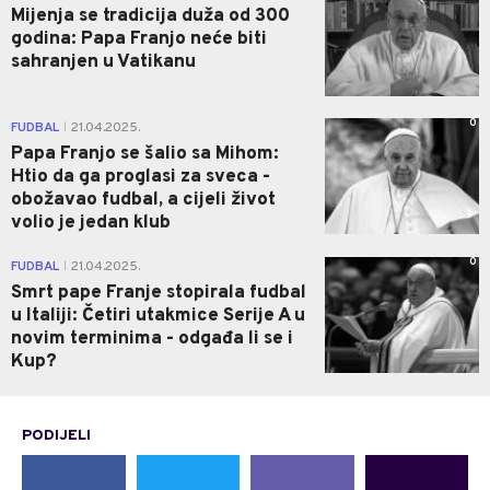
Mijenja se tradicija duža od 300
godina: Papa Franjo neće biti
sahranjen u Vatikanu
0
FUDBAL
21.04.2025.
|
Papa Franjo se šalio sa Mihom:
Htio da ga proglasi za sveca -
obožavao fudbal, a cijeli život
volio je jedan klub
0
FUDBAL
21.04.2025.
|
Smrt pape Franje stopirala fudbal
u Italiji: Četiri utakmice Serije A u
novim terminima - odgađa li se i
Kup?
PODIJELI