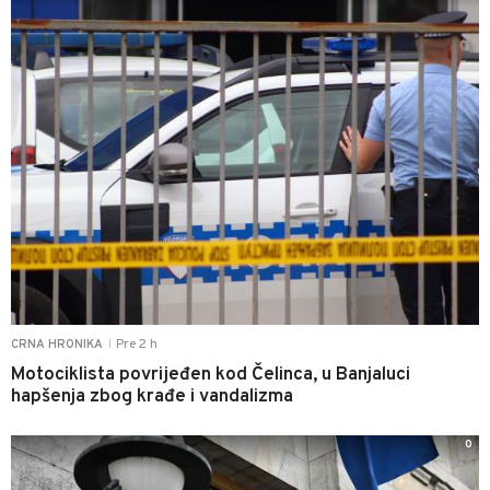
Pre 2 h
CRNA HRONIKA
|
Motociklista povrijeđen kod Čelinca, u Banjaluci
hapšenja zbog krađe i vandalizma
0