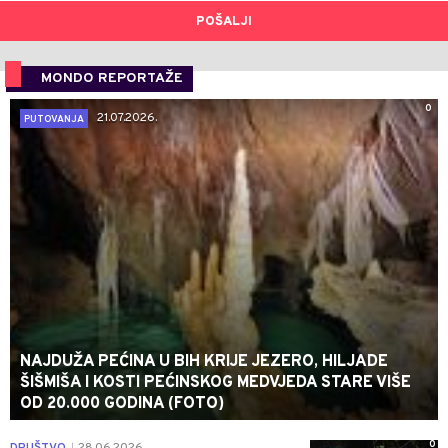
POŠALJI
MONDO REPORTAŽE
0
21.07.2026.
PUTOVANJA
NAJDUŽA PEĆINA U BIH KRIJE JEZERO, HILJADE
ŠIŠMIŠA I KOSTI PEĆINSKOG MEDVJEDA STARE VIŠE
OD 20.000 GODINA (FOTO)
0
DRUŠTVO
28.06.2026.
|