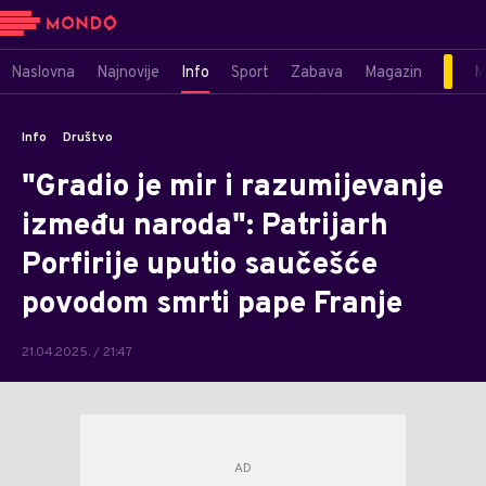
Naslovna
Najnovije
Info
Sport
Zabava
Magazin
M
Info
Društvo
"Gradio je mir i razumijevanje
između naroda": Patrijarh
Porfirije uputio saučešće
povodom smrti pape Franje
21.04.2025. / 21:47