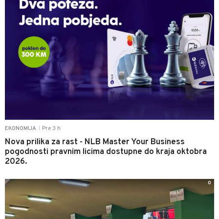
Pre 3 h
EKONOMIJA
|
Nova prilika za rast - NLB Master Your Business
pogodnosti pravnim licima dostupne do kraja oktobra
2026.
0