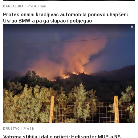
Pre 40 min
BANJALUKA
|
Profesionalni kradljivac automobila ponovo uhapšen:
Ukrao BMW-a pa ga slupao i pobjegao
0
Pre 1 h
DRUŠTVO
|
Vatrena stihija i dalje prijeti: Helikopter MUP-a RS