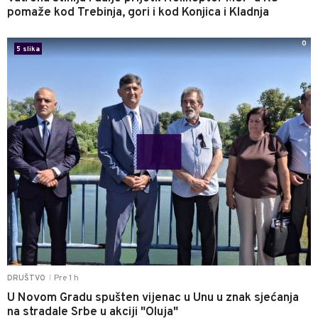
pomaže kod Trebinja, gori i kod Konjica i Kladnja
0
5 slika
Pre 1 h
DRUŠTVO
|
U Novom Gradu spušten vijenac u Unu u znak sjećanja
na stradale Srbe u akciji "Oluja"