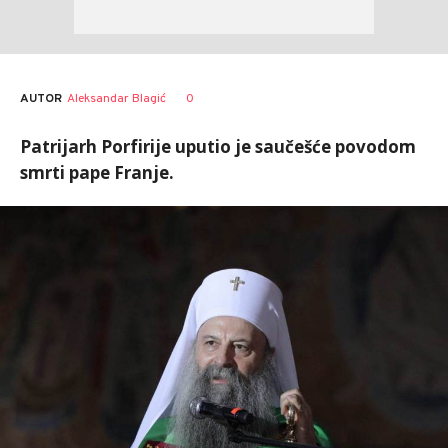
AUTOR
Aleksandar Blagić
0
Patrijarh Porfirije uputio je saučešće povodom
smrti pape Franje.