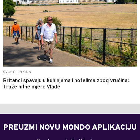
Pre 4 h
SVIJET
|
Britanci spavaju u kuhinjama i hotelima zbog vrućina:
Traže hitne mjere Vlade
PREUZMI NOVU MONDO APLIKACIJU