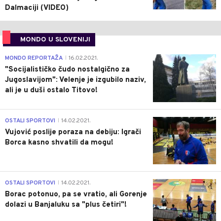
Dalmaciji (VIDEO)
MONDO U SLOVENIJI
4
MONDO REPORTAŽA
16.02.2021.
|
"Socijalističko čudo nostalgično za
Jugoslavijom": Velenje je izgubilo naziv,
ali je u duši ostalo Titovo!
1
OSTALI SPORTOVI
14.02.2021.
|
Vujović poslije poraza na debiju: Igrači
Borca kasno shvatili da mogu!
3
OSTALI SPORTOVI
14.02.2021.
|
Borac potonuo, pa se vratio, ali Gorenje
dolazi u Banjaluku sa "plus četiri"!