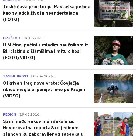
Teslić čuva praistoriju: Rastuška pećina
kao svjedok života neandertalaca
(FOTO)
0
DRUŠTVO
06.06.2026.
|
U Mićinoj pećini s mladim naučnikom iz
BiH: Istina o šišmišima i mitu o kosi
(FOTO/VIDEO)
0
ZANIMLJIVOSTI
05.06.2026.
|
Otkriven trag nove vrste: Čovječja
ribica mogla bi ponijeti ime po Krajini
(VIDEO)
0
REGION
29.05.2026.
|
Sam među vukovima i šakalima:
Nevjerovatna reportaža o jedinom
stanovniku zaboravljenog zaseoka u