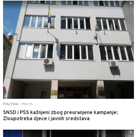
0
Pre 1 h
POLITIKA
|
SNSD i PSS kažnjeni zbog preuranjene kampanje:
Zloupotreba djece i javnih sredstava
0