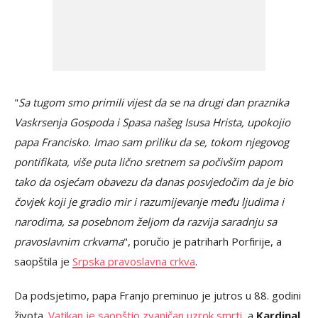
"
Sa tugom smo primili vijest da se na drugi dan praznika
Vaskrsenja Gospoda i Spasa našeg Isusa Hrista, upokojio
papa Francisko. Imao sam priliku da se, tokom njegovog
pontifikata, više puta lično sretnem sa počivšim papom
tako da osjećam obavezu da danas posvjedočim da je bio
čovjek koji je gradio mir i razumijevanje među ljudima i
narodima, sa posebnom željom da razvija saradnju sa
pravoslavnim crkvama
", poručio je patriharh Porfirije, a
saopštila je
Srpska pravoslavna crkva
.
Da podsjetimo, papa Franjo preminuo je jutros u 88. godini
života.
Vatikan je saopštio zvaničan uzrok smrti
, a
Kardinal