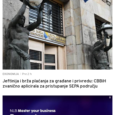
Pre 2 h
EKONOMIJA
|
Jeftinija i brža plaćanja za građane i privredu: CBBiH
zvanično aplicirala za pristupanje SEPA području
0