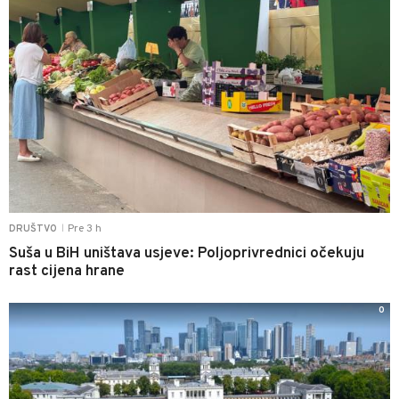
Pre 3 h
DRUŠTVO
|
Suša u BiH uništava usjeve: Poljoprivrednici očekuju
rast cijena hrane
0