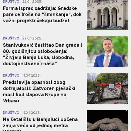
0
DRUŠTVO
22.04.2025.
|
Forma ispred sadržaja: Gradske
pare se troše na "šminkanje", dok
važni projekti čekaju budžet
0
DRUŠTVO
22.04.2025.
|
Stanivuković čestitao Dan grada i
80. godišnjicu oslobođenja:
"Živjela Banja Luka, slobodna,
dostojanstvena i naša”
0
DRUŠTVO
17.04.2025.
|
Predstavlja opasnost zbog
dotrajalosti: Zatvoren pješački
most kod slapova Krupe na
Vrbasu
0
DRUŠTVO
17.04.2025.
|
Na šetalištu u Banjaluci uočena
zmija veća od jednog metra