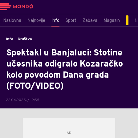
Naslovna
Najnovije
Info
Sport
Zabava
Magazin
M
Info
Društvo
Spektakl u Banjaluci: Stotine
učesnika odigralo Kozaračko
kolo povodom Dana grada
(FOTO/VIDEO)
22.04.2025. / 19:55