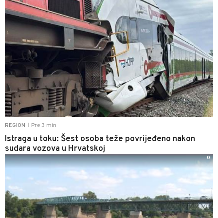
Pre 3 min
REGION
|
Istraga u toku: Šest osoba teže povrijeđeno nakon
sudara vozova u Hrvatskoj
0