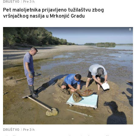
Pre 3 h
DRUŠTVO
|
Pet maloljetnika prijavljeno tužilaštvu zbog
vršnjačkog nasilja u Mrkonjić Gradu
0
Pre 3 h
DRUŠTVO
|