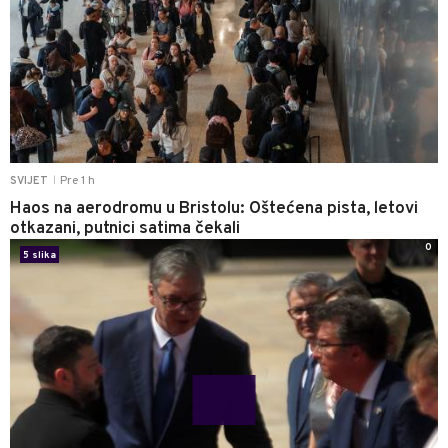
Pre 1 h
SVIJET
|
Haos na aerodromu u Bristolu: Oštećena pista, letovi
otkazani, putnici satima čekali
0
5 slika