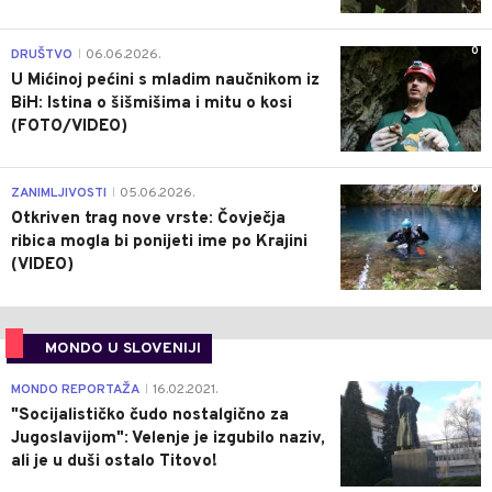
0
DRUŠTVO
06.06.2026.
|
U Mićinoj pećini s mladim naučnikom iz
BiH: Istina o šišmišima i mitu o kosi
(FOTO/VIDEO)
0
ZANIMLJIVOSTI
05.06.2026.
|
Otkriven trag nove vrste: Čovječja
ribica mogla bi ponijeti ime po Krajini
(VIDEO)
MONDO U SLOVENIJI
4
MONDO REPORTAŽA
16.02.2021.
|
"Socijalističko čudo nostalgično za
Jugoslavijom": Velenje je izgubilo naziv,
ali je u duši ostalo Titovo!