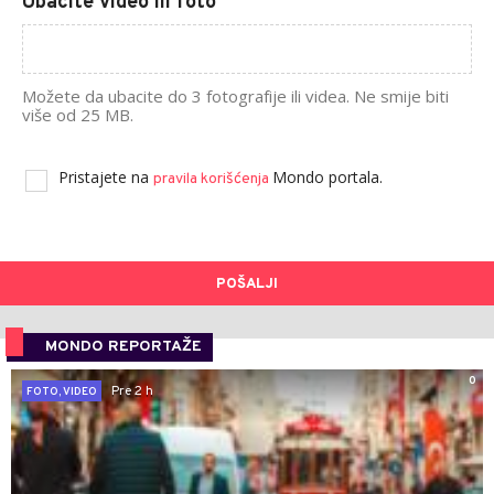
Ubacite video ili foto
Možete da ubacite do 3 fotografije ili videa. Ne smije biti
više od 25 MB.
Pristajete na
Mondo portala.
pravila korišćenja
POŠALJI
MONDO REPORTAŽE
0
Pre 2 h
FOTO, VIDEO