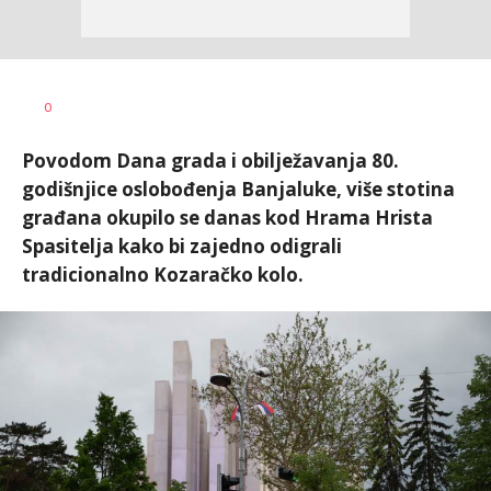
Dušan
AUTOR
0
Volaš
Povodom Dana grada i obilježavanja 80.
godišnjice oslobođenja Banjaluke, više stotina
građana okupilo se danas kod Hrama Hrista
Spasitelja kako bi zajedno odigrali
tradicionalno Kozaračko kolo.