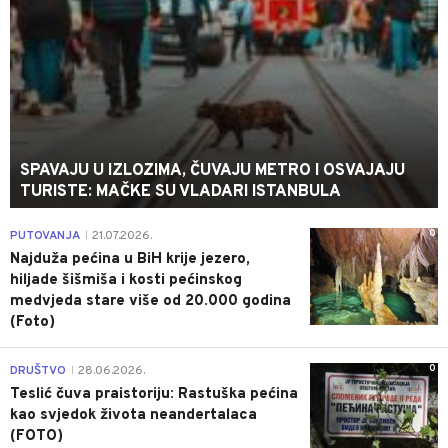
SPAVAJU U IZLOZIMA, ČUVAJU METRO I OSVAJAJU
TURISTE: MAČKE SU VLADARI ISTANBULA
0
PUTOVANJA
21.07.2026.
|
Najduža pećina u BiH krije jezero,
hiljade šišmiša i kosti pećinskog
medvjeda stare više od 20.000 godina
(Foto)
0
DRUŠTVO
28.06.2026.
|
Teslić čuva praistoriju: Rastuška pećina
kao svjedok života neandertalaca
(FOTO)