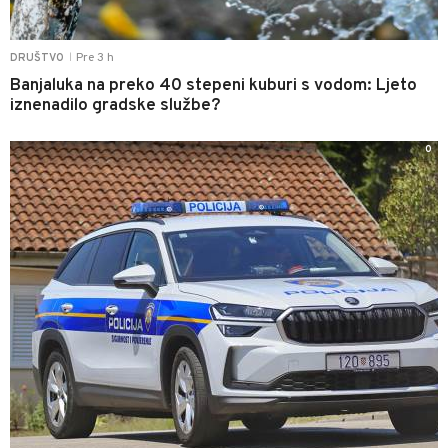
Pre 3 h
DRUŠTVO
|
Banjaluka na preko 40 stepeni kuburi s vodom: Ljeto
iznenadilo gradske službe?
0