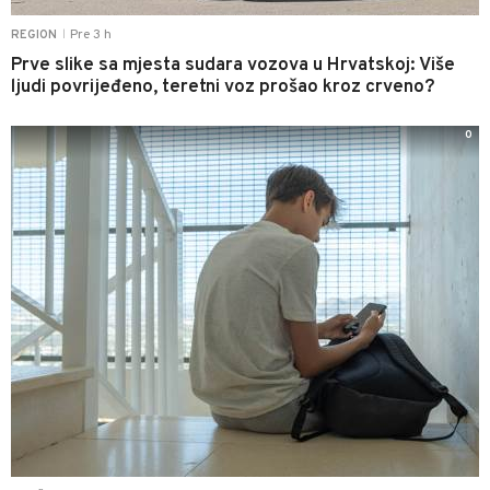
Pre 3 h
REGION
|
Prve slike sa mjesta sudara vozova u Hrvatskoj: Više
ljudi povrijeđeno, teretni voz prošao kroz crveno?
0