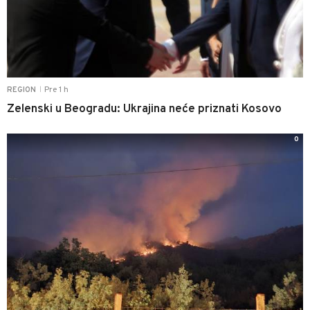
Pre 1 h
REGION
|
Zelenski u Beogradu: Ukrajina neće priznati Kosovo
0