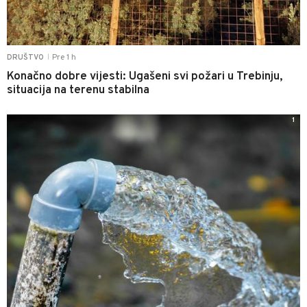
Pre 1 h
DRUŠTVO
|
Konačno dobre vijesti: Ugašeni svi požari u Trebinju,
situacija na terenu stabilna
1