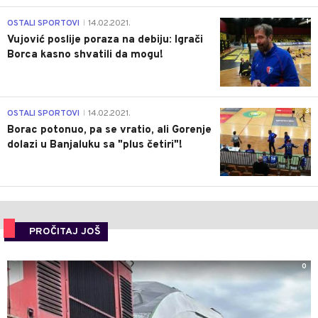
1
OSTALI SPORTOVI
14.02.2021.
|
Vujović poslije poraza na debiju: Igrači
Borca kasno shvatili da mogu!
3
OSTALI SPORTOVI
14.02.2021.
|
Borac potonuo, pa se vratio, ali Gorenje
dolazi u Banjaluku sa "plus četiri"!
PROČITAJ JOŠ
0