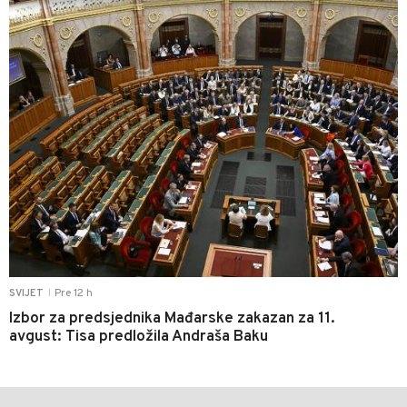
Pre 12 h
SVIJET
|
Izbor za predsjednika Mađarske zakazan za 11.
avgust: Tisa predložila Andraša Baku