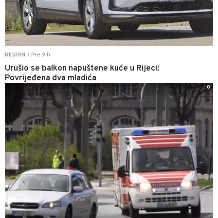
Pre 9 h
REGION
|
Urušio se balkon napuštene kuće u Rijeci:
Povrijeđena dva mladića
0