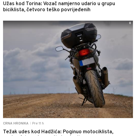
Užas kod Torina: Vozač namjerno udario u grupu
biciklista, četvoro teško povrijeđenih
0
Pre 11 h
CRNA HRONIKA
|
Težak udes kod Hadžića: Poginuo motociklista,