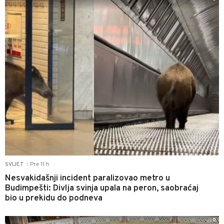
Pre 11 h
SVIJET
|
Nesvakidašnji incident paralizovao metro u
Budimpešti: Divlja svinja upala na peron, saobraćaj
bio u prekidu do podneva
0