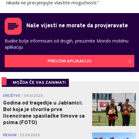
nikada ne precjenjujte vlastite mogućnosti.“
Naše vijesti ne morate da provjeravate
Budite bolje informisani od drugih, preuzmite Mondo mobilnu
aplikaciju
PREUZMI APLIKACIJU
MOŽDA ĆE VAS ZANIMATI
0
DRUŠTVO
04.10.2025.
|
Godina od tragedije u Jablanici:
Bol koja je stvorila prve
licencirane spasilačke timove sa
psima (FOTO)
0
REGION
25.09.2025.
|