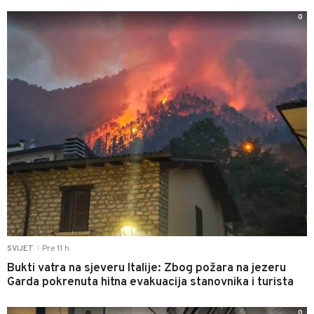
0
Pre 11 h
SVIJET
|
Bukti vatra na sjeveru Italije: Zbog požara na jezeru
Garda pokrenuta hitna evakuacija stanovnika i turista
0