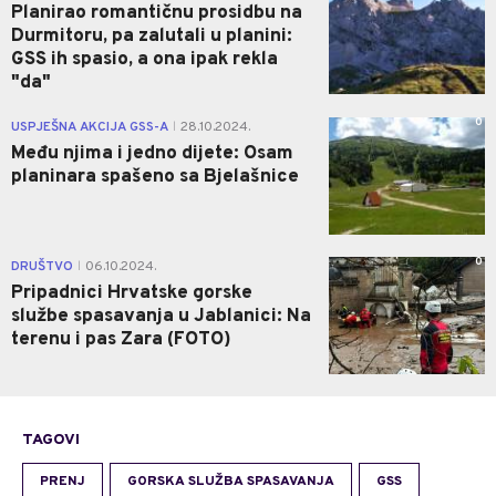
Planirao romantičnu prosidbu na
Durmitoru, pa zalutali u planini:
GSS ih spasio, a ona ipak rekla
"da"
0
USPJEŠNA AKCIJA GSS-A
28.10.2024.
|
Među njima i jedno dijete: Osam
planinara spašeno sa Bjelašnice
0
DRUŠTVO
06.10.2024.
|
Pripadnici Hrvatske gorske
službe spasavanja u Jablanici: Na
terenu i pas Zara (FOTO)
TAGOVI
PRENJ
GORSKA SLUŽBA SPASAVANJA
GSS