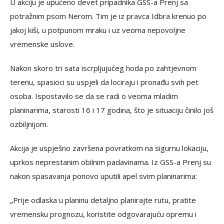
U akciju je upućeno devet pripadnika GSS-a Prenj sa
potražnim psom Nerom. Tim je iz pravca Idbra krenuo po
jakoj kiši, u potpunom mraku i uz veoma nepovoljne
vremenske uslove.
Nakon skoro tri sata iscrpljujućeg hoda po zahtjevnom
terenu, spasioci su uspjeli da lociraju i pronađu svih pet
osoba. Ispostavilo se da se radi o veoma mladim
planinarima, starosti 16 i 17 godina, što je situaciju činilo još
ozbiljnijom.
Akcija je uspješno završena povratkom na sigurnu lokaciju,
uprkos neprestanim obilnim padavinama. Iz GSS-a Prenj su
nakon spasavanja ponovo uputili apel svim planinarima:
„Prije odlaska u planinu detaljno planirajte rutu, pratite
vremensku prognozu, koristite odgovarajuću opremu i