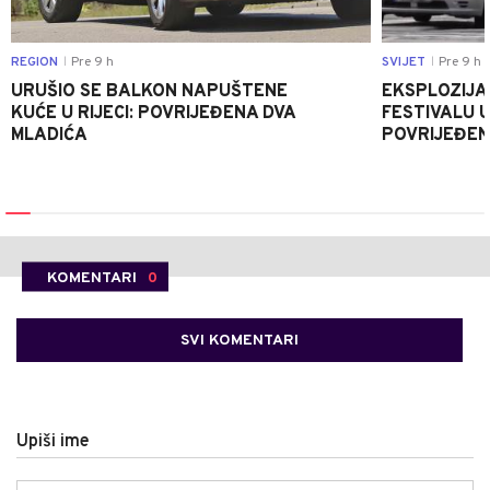
REGION
Pre 9 h
SVIJET
Pre 9 h
|
|
URUŠIO SE BALKON NAPUŠTENE
EKSPLOZIJA
KUĆE U RIJECI: POVRIJEĐENA DVA
FESTIVALU 
MLADIĆA
POVRIJEĐEN
KOMENTARI
0
SVI KOMENTARI
Upiši ime