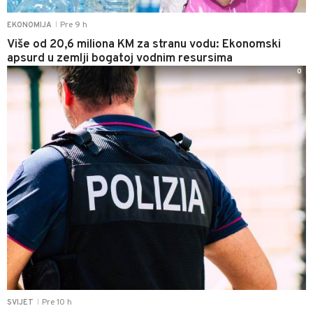
Pre 9 h
EKONOMIJA
|
Više od 20,6 miliona KM za stranu vodu: Ekonomski
apsurd u zemlji bogatoj vodnim resursima
0
Pre 10 h
SVIJET
|