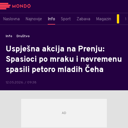
Naslovna
Najnovije
Info
Sport
Zabava
Magazin
M
Info
Društvo
Uspješna akcija na Prenju:
Spasioci po mraku i nevremenu
spasili petoro mladih Čeha
12.05.2026. / 09:38