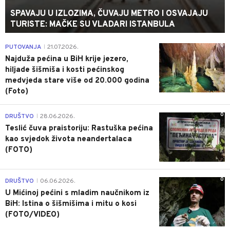
SPAVAJU U IZLOZIMA, ČUVAJU METRO I OSVAJAJU
TURISTE: MAČKE SU VLADARI ISTANBULA
0
PUTOVANJA
21.07.2026.
|
Najduža pećina u BiH krije jezero,
hiljade šišmiša i kosti pećinskog
medvjeda stare više od 20.000 godina
(Foto)
0
DRUŠTVO
28.06.2026.
|
Teslić čuva praistoriju: Rastuška pećina
kao svjedok života neandertalaca
(FOTO)
0
DRUŠTVO
06.06.2026.
|
U Mićinoj pećini s mladim naučnikom iz
BiH: Istina o šišmišima i mitu o kosi
(FOTO/VIDEO)