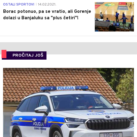
3
OSTALI SPORTOVI
14.02.2021.
|
Borac potonuo, pa se vratio, ali Gorenje
dolazi u Banjaluku sa "plus četiri"!
PROČITAJ JOŠ
0