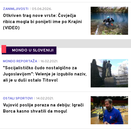
0
ZANIMLJIVOSTI
05.06.2026.
|
Otkriven trag nove vrste: Čovječja
ribica mogla bi ponijeti ime po Krajini
(VIDEO)
MONDO U SLOVENIJI
4
MONDO REPORTAŽA
16.02.2021.
|
"Socijalističko čudo nostalgično za
Jugoslavijom": Velenje je izgubilo naziv,
ali je u duši ostalo Titovo!
1
OSTALI SPORTOVI
14.02.2021.
|
Vujović poslije poraza na debiju: Igrači
Borca kasno shvatili da mogu!