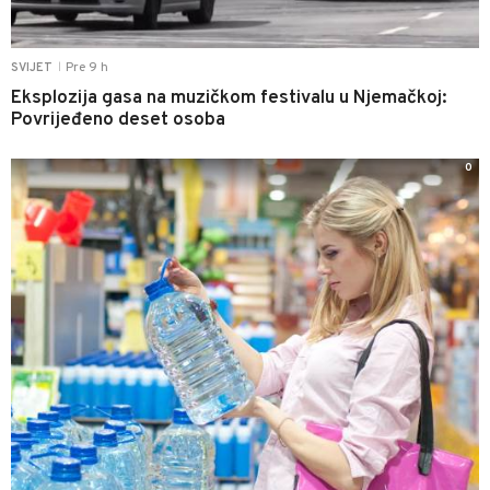
Pre 9 h
SVIJET
|
Eksplozija gasa na muzičkom festivalu u Njemačkoj:
Povrijeđeno deset osoba
0