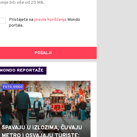
smije biti više od 25 MB.
Pristajete na
pravila korišćenja
Mondo
portala.
POŠALJI
MONDO REPORTAŽE
0
Pre 7 h
FOTO, VIDEO
SPAVAJU U IZLOZIMA, ČUVAJU
METRO I OSVAJAJU TURISTE: