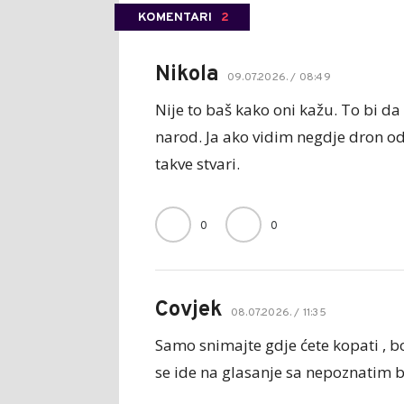
KOMENTARI
2
Nikola
09.07.2026. / 08:49
Nije to baš kako oni kažu. To bi da 
narod. Ja ako vidim negdje dron od
takve stvari.
0
0
Covjek
08.07.2026. / 11:35
Samo snimajte gdje ćete kopati , bo
se ide na glasanje sa nepoznatim 