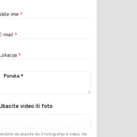
Vaše ime
*
E-mail
*
Lokacija
*
Ubacite video ili foto
Možete da ubacite do 3 fotografije ili videa. Ne