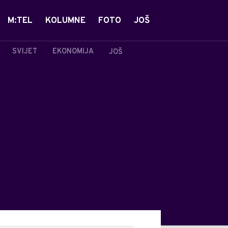
M:TEL
KOLUMNE
FOTO
JOŠ
SVIJET
EKONOMIJA
JOŠ