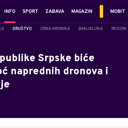
INFO
SPORT
ZABAVA
MAGAZIN
MOBIT
KA
DRUŠTVO
CRNA HRONIKA
BANJALUKA
REGION
epublike Srpske biće
ć naprednih dronova i
je