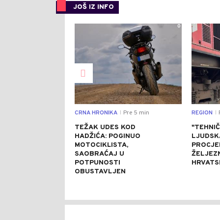
JOŠ IZ INFO
0
CRNA HRONIKA
Pre 5 min
REGION
P
|
|
TEŽAK UDES KOD
"TEHNIČ
HADŽIĆA: POGINUO
LJUDSK
MOTOCIKLISTA,
PROCJE
SAOBRAĆAJ U
ŽELJEZ
POTPUNOSTI
HRVATS
OBUSTAVLJEN