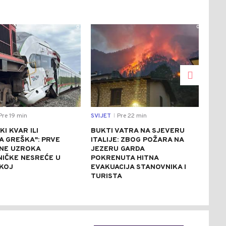
0
0
re 19 min
SVIJET
Pre 22 min
SVIJ
|
KI KVAR ILI
BUKTI VATRA NA SJEVERU
NES
A GREŠKA": PRVE
ITALIJE: ZBOG POŽARA NA
PAR
NE UZROKA
JEZERU GARDA
BUD
NIČKE NESREĆE U
POKRENUTA HITNA
SVI
KOJ
EVAKUACIJA STANOVNIKA I
SAO
TURISTA
PRE