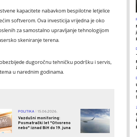
pstvene kapacitete nabavkom bespilotne letjelice
im softverom. Ova investicija vrijedna je oko
oslenih za samostalno upravljanje tehnologijom
sersko skeniranje terena.
 obezbijede dugoročnu tehničku podršku i servis,
istema u narednim godinama.
2
0
POLITIKA
15.06.2026.
|
Vazdušni monitoring:
Posmatrački let "Otvoreno
nebo" iznad BiH do 19. juna