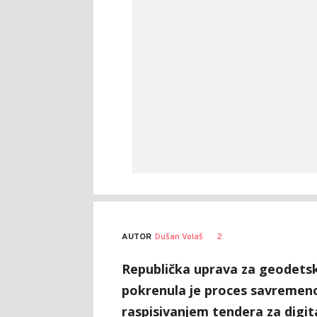
AUTOR
Dušan Volaš
2
Republička uprava za geodets
pokrenula je proces savremeno
raspisivanjem tendera za digit