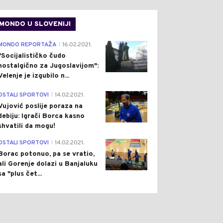
MONDO U SLOVENIJI
4
MONDO REPORTAŽA
16.02.2021.
|
"Socijalističko čudo
nostalgično za Jugoslavijom":
Velenje je izgubilo n...
1
OSTALI SPORTOVI
14.02.2021.
|
Vujović poslije poraza na
debiju: Igrači Borca kasno
shvatili da mogu!
3
OSTALI SPORTOVI
14.02.2021.
|
Borac potonuo, pa se vratio,
ali Gorenje dolazi u Banjaluku
sa "plus čet...