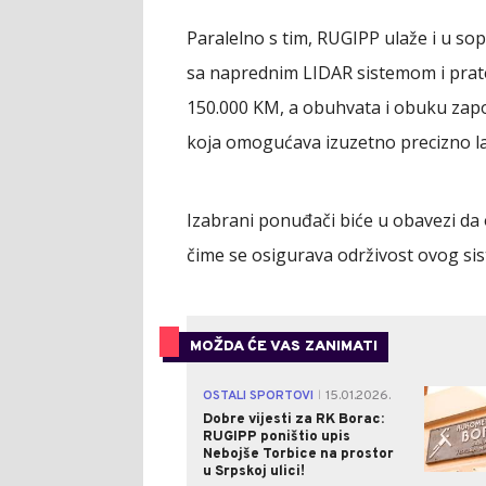
Paralelno s tim, RUGIPP ulaže i u so
sa naprednim LIDAR sistemom i prateć
150.000 KM, a obuhvata i obuku zap
koja omogućava izuzetno precizno la
Izabrani ponuđači biće u obavezi da
čime se osigurava održivost ovog s
MOŽDA ĆE VAS ZANIMATI
OSTALI SPORTOVI
15.01.2026.
|
Dobre vijesti za RK Borac:
RUGIPP poništio upis
Nebojše Torbice na prostor
u Srpskoj ulici!