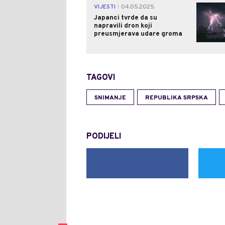
VIJESTI
04.05.2025.
|
Japanci tvrde da su
napravili dron koji
preusmjerava udare groma
TAGOVI
SNIMANJE
REPUBLIKA SRPSKA
PODIJELI