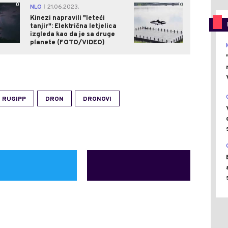
0
0
NLO
21.06.2023.
|
Kinezi napravili "leteći
tanjir": Električna letjelica
izgleda kao da je sa druge
planete (FOTO/VIDEO)
RUGIPP
DRON
DRONOVI