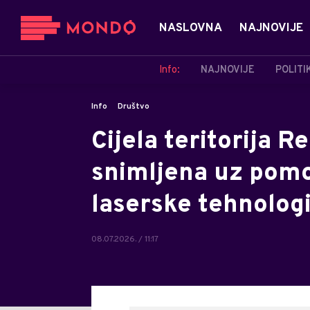
NASLOVNA
NAJNOVIJE
Info:
NAJNOVIJE
POLITI
Info
Društvo
Cijela teritorija R
snimljena uz pomo
laserske tehnologi
08.07.2026. / 11:17