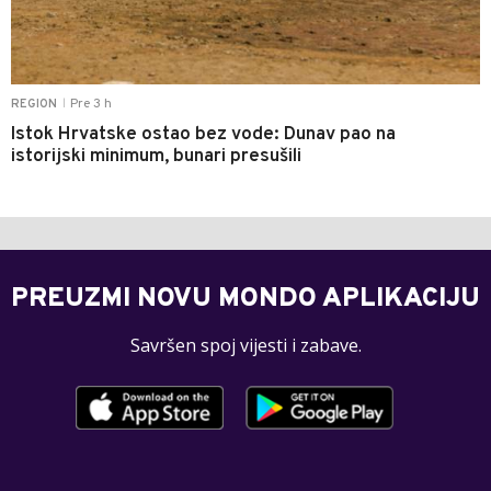
Pre 3 h
REGION
|
Istok Hrvatske ostao bez vode: Dunav pao na
istorijski minimum, bunari presušili
PREUZMI NOVU MONDO APLIKACIJU
Savršen spoj vijesti i zabave.