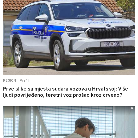
Pre 1 h
REGION
|
Prve slike sa mjesta sudara vozova u Hrvatskoj: Više
ljudi povrijeđeno, teretni voz prošao kroz crveno?
0