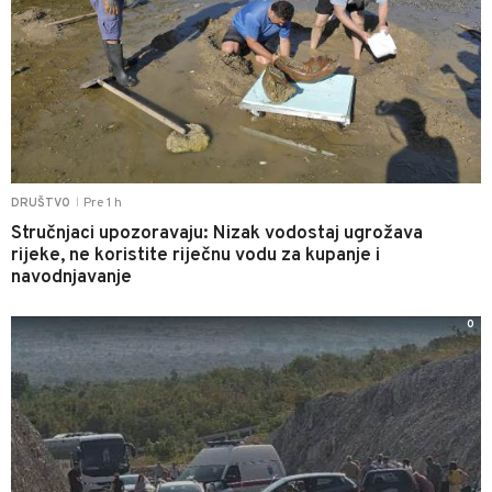
Pre 1 h
DRUŠTVO
|
Stručnjaci upozoravaju: Nizak vodostaj ugrožava
rijeke, ne koristite riječnu vodu za kupanje i
navodnjavanje
0