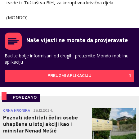
tvrde iz Tužilaštva BiH, za koruptivna krivična djela.
(MONDO)
Naše vijesti ne morate da provjeravate
Budite bolje informisani od drugih, preuzmite Mondo mobilnu
aplikaciju
PREUZMI APLIKACIJU
POVEZANO
0
CRNA HRONIKA
26.12.2024.
|
Poznati identiteti četiri osobe
uhapšene u istoj akciji kao i
ministar Nenad Nešić