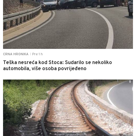
Pre 1 h
CRNA HRONIKA
|
Teška nesreća kod Stoca: Sudarilo se nekoliko
automobila, više osoba povrijeđeno
0