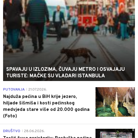
SPAVAJU U IZLOZIMA, ČUVAJU METRO I OSVAJAJU
TURISTE: MAČKE SU VLADARI ISTANBULA
0
PUTOVANJA
21.07.2026.
|
Najduža pećina u BiH krije jezero,
hiljade šišmiša i kosti pećinskog
medvjeda stare više od 20.000 godina
(Foto)
0
DRUŠTVO
28.06.2026.
|