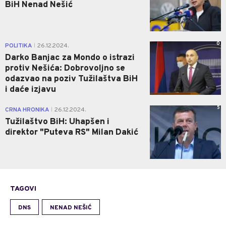
BiH Nenad Nešić
0
POLITIKA
26.12.2024.
|
Darko Banjac za Mondo o istrazi
protiv Nešića: Dobrovoljno se
odazvao na poziv Tužilaštva BiH
i daće izjavu
5
CRNA HRONIKA
26.12.2024.
|
Tužilaštvo BiH: Uhapšen i
direktor "Puteva RS" Milan Dakić
TAGOVI
DNS
NENAD NEŠIĆ