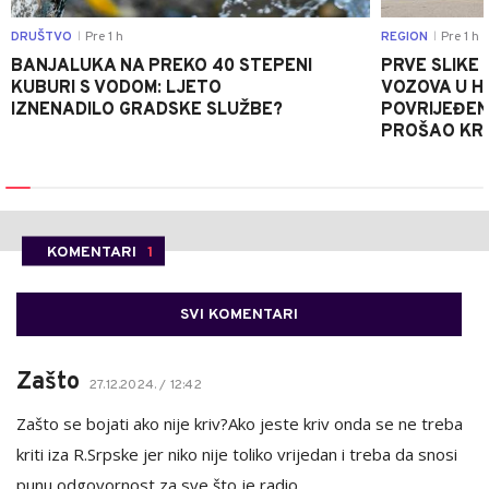
DRUŠTVO
Pre 1 h
REGION
Pre 1 h
|
|
BANJALUKA NA PREKO 40 STEPENI
PRVE SLIKE
KUBURI S VODOM: LJETO
VOZOVA U HR
IZNENADILO GRADSKE SLUŽBE?
POVRIJEĐEN
PROŠAO KR
KOMENTARI
1
SVI KOMENTARI
Zašto
27.12.2024. / 12:42
Zašto se bojati ako nije kriv?Ako jeste kriv onda se ne treba
kriti iza R.Srpske jer niko nije toliko vrijedan i treba da snosi
punu odgovornost za sve što je radio...