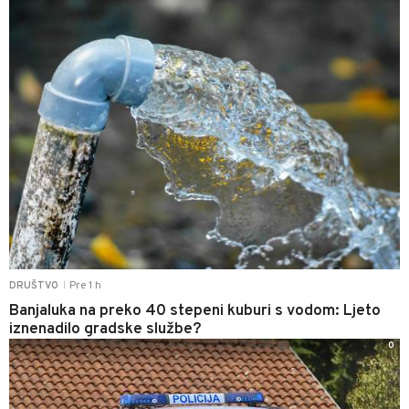
Pre 1 h
DRUŠTVO
|
Banjaluka na preko 40 stepeni kuburi s vodom: Ljeto
iznenadilo gradske službe?
0