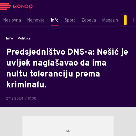
Naslovna
Najnovije
Info
Sport
Zabava
Magazin
M
Info
Politika
Predsjedništvo DNS-a: Nešić je
uvijek naglašavao da ima
nultu toleranciju prema
kriminalu.
27.12.2024. / 10:38