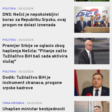
4
POLITIKA
26.12.2024.
|
DNS: Nešić je nepokolebljivi
borac za Republiku Srpsku, ovaj
progon ne dolazi iznenada
2
POLITIKA
26.12.2024.
|
Premijer Srbije se oglasio zbog
hapšenja Nešića: "Pitanje zašto
Tužilaštvo BiH baš sada aktivira
slučaj"
1
POLITIKA
26.12.2024.
|
Dodik: Tužilaštvo BiH je
instrument stranaca, progone
srpske kadrove
25
CRNA HRONIKA
26.12.2024.
|
Uhapšen ministar bezbjednosti