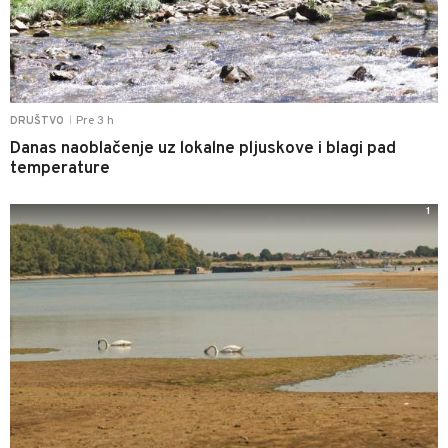
Pre 3 h
DRUŠTVO
|
Danas naoblačenje uz lokalne pljuskove i blagi pad
temperature
1