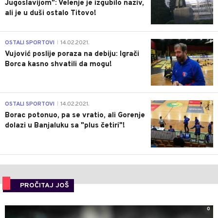
Jugoslavijom": Velenje je izgubilo naziv,
ali je u duši ostalo Titovo!
1
OSTALI SPORTOVI
14.02.2021.
|
Vujović poslije poraza na debiju: Igrači
Borca kasno shvatili da mogu!
3
OSTALI SPORTOVI
14.02.2021.
|
Borac potonuo, pa se vratio, ali Gorenje
dolazi u Banjaluku sa "plus četiri"!
PROČITAJ JOŠ
0