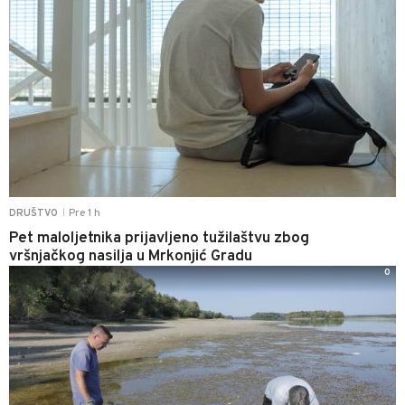
Pre 1 h
DRUŠTVO
|
Pet maloljetnika prijavljeno tužilaštvu zbog
vršnjačkog nasilja u Mrkonjić Gradu
0