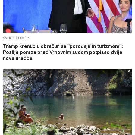
Pre 3 h
SVIJET
|
Tramp krenuo u obračun sa "porođajnim turizmom":
Poslije poraza pred Vrhovnim sudom potpisao dvije
nove uredbe
0