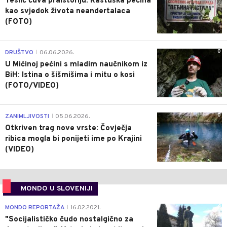
Teslić čuva praistoriju: Rastuška pećina
kao svjedok života neandertalaca
(FOTO)
0
DRUŠTVO
06.06.2026.
|
U Mićinoj pećini s mladim naučnikom iz
BiH: Istina o šišmišima i mitu o kosi
(FOTO/VIDEO)
0
ZANIMLJIVOSTI
05.06.2026.
|
Otkriven trag nove vrste: Čovječja
ribica mogla bi ponijeti ime po Krajini
(VIDEO)
MONDO U SLOVENIJI
4
MONDO REPORTAŽA
16.02.2021.
|
"Socijalističko čudo nostalgično za