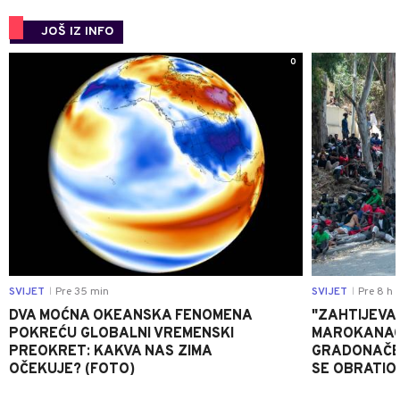
JOŠ IZ INFO
0
SVIJET
Pre 35 min
SVIJET
Pre 8 h
|
|
DVA MOĆNA OKEANSKA FENOMENA
"ZAHTIJEVA
POKREĆU GLOBALNI VREMENSKI
MAROKANACA
PREOKRET: KAKVA NAS ZIMA
GRADONAČE
OČEKUJE? (FOTO)
SE OBRATI