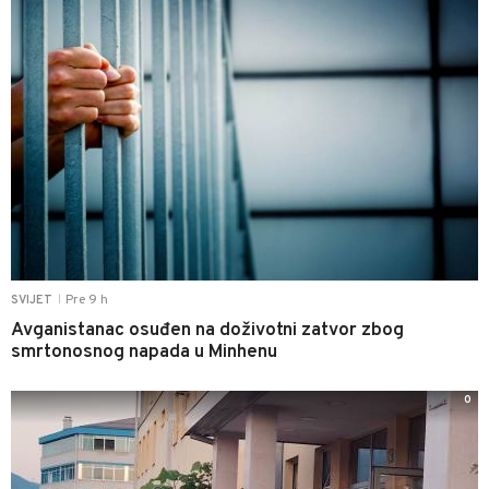
Pre 9 h
SVIJET
|
Avganistanac osuđen na doživotni zatvor zbog
smrtonosnog napada u Minhenu
0