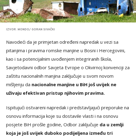
IZVOR: MONDO/ GORAN SIVAČKI
Navodeći da je primjetan određeni napredak u vezi sa
pitanjima i pravima romske manjine u Bosni i Hercegovini,
kao i sa potencijalnim uvođenjem integriranih škola,
Savjetodavni odbor Savjeta Evrope o Okvirnoj konvenciji za
zaštitu nacionalnih manjina zaključuje u svom novom
mišljenju da
nacionalne manjine u BiH još uvijek ne
uživaju efektivan pristup njihovim pravima.
Ispitujući ostvareni napredak i predstavljajući preporuke na
osnovu informacija koje su dostavile vlasti i na osnovu
posjete BiH prošle godine, Odbor zaključuje
da u zemlji
koja je još uvijek duboko podijeljena između tri