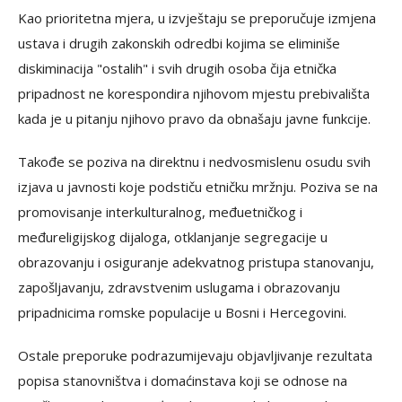
Kao prioritetna mjera, u izvještaju se preporučuje izmjena
ustava i drugih zakonskih odredbi kojima se eliminiše
diskiminacija "ostalih" i svih drugih osoba čija etnička
pripadnost ne korespondira njihovom mjestu prebivališta
kada je u pitanju njihovo pravo da obnašaju javne funkcije.
Takođe se poziva na direktnu i nedvosmislenu osudu svih
izjava u javnosti koje podstiču etničku mržnju. Poziva se na
promovisanje interkulturalnog, međuetničkog i
međureligijskog dijaloga, otklanjanje segregacije u
obrazovanju i osiguranje adekvatnog pristupa stanovanju,
zapošljavanju, zdravstvenim uslugama i obrazovanju
pripadnicima romske populacije u Bosni i Hercegovini.
Ostale preporuke podrazumijevaju objavljivanje rezultata
popisa stanovništva i domaćinstava koji se odnose na