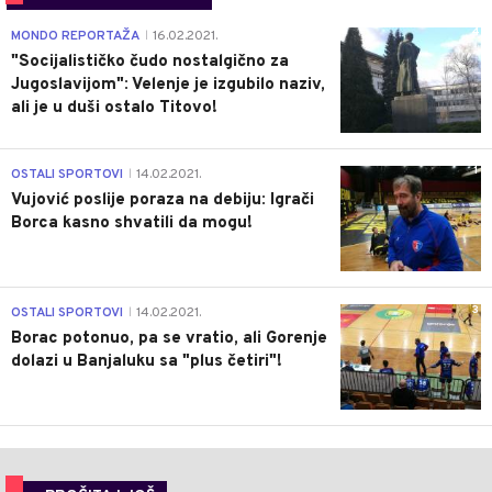
4
MONDO REPORTAŽA
16.02.2021.
|
"Socijalističko čudo nostalgično za
Jugoslavijom": Velenje je izgubilo naziv,
ali je u duši ostalo Titovo!
1
OSTALI SPORTOVI
14.02.2021.
|
Vujović poslije poraza na debiju: Igrači
Borca kasno shvatili da mogu!
3
OSTALI SPORTOVI
14.02.2021.
|
Borac potonuo, pa se vratio, ali Gorenje
dolazi u Banjaluku sa "plus četiri"!