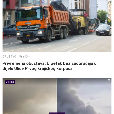
Pre 10 h
DRUŠTVO
|
Privremena obustava: U petak bez saobraćaja u
dijelu Ulice Prvog krajiškog korpusa
0
3 slika