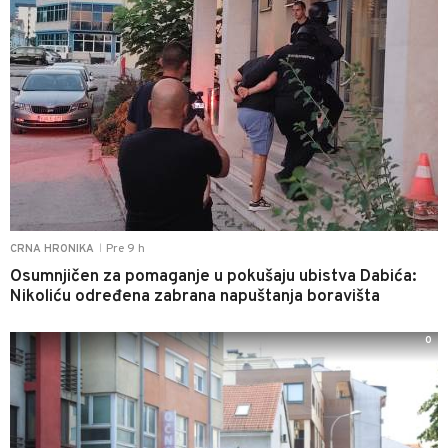
Pre 9 h
CRNA HRONIKA
|
Osumnjičen za pomaganje u pokušaju ubistva Dabića:
Nikoliću određena zabrana napuštanja boravišta
0