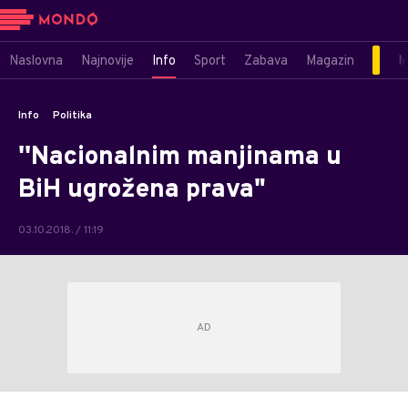
Naslovna
Najnovije
Info
Sport
Zabava
Magazin
M
Info
Politika
''Nacionalnim manjinama u
BiH ugrožena prava"
03.10.2018. / 11:19