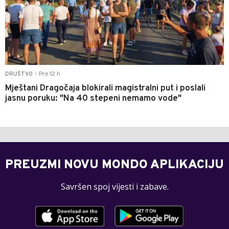
Pre 12 h
DRUŠTVO
|
Mještani Dragočaja blokirali magistralni put i poslali
jasnu poruku: "Na 40 stepeni nemamo vode"
PREUZMI NOVU MONDO APLIKACIJU
Savršen spoj vijesti i zabave.