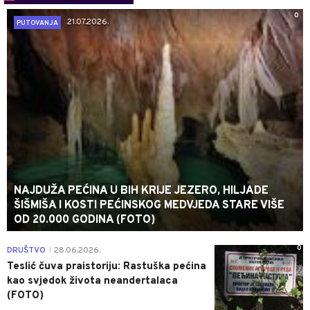
0
21.07.2026.
PUTOVANJA
NAJDUŽA PEĆINA U BIH KRIJE JEZERO, HILJADE
ŠIŠMIŠA I KOSTI PEĆINSKOG MEDVJEDA STARE VIŠE
OD 20.000 GODINA (FOTO)
0
DRUŠTVO
28.06.2026.
|
Teslić čuva praistoriju: Rastuška pećina
kao svjedok života neandertalaca
(FOTO)