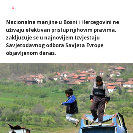
AUTOR
Fena
0
Nacionalne manjine u Bosni i Hercegovini ne
uživaju efektivan pristup njihovim pravima,
zaključuje se u najnovijem Izvještaju
Savjetodavnog odbora Savjeta Evrope
objavljenom danas.