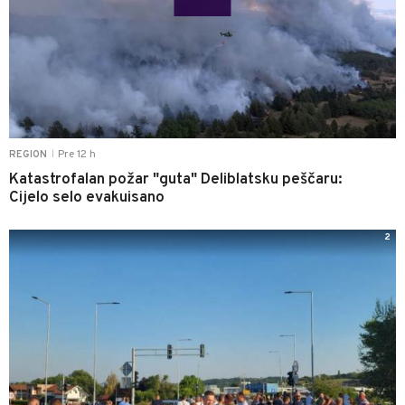
Pre 12 h
REGION
|
Katastrofalan požar "guta" Deliblatsku peščaru:
Cijelo selo evakuisano
2