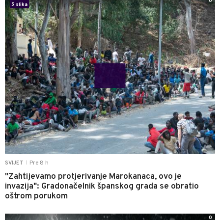
0
5 slika
Pre 8 h
SVIJET
|
"Zahtijevamo protjerivanje Marokanaca, ovo je
invazija": Gradonačelnik španskog grada se obratio
oštrom porukom
0