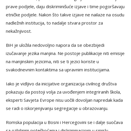
prave podjele, daju diskriminišuće izjave i time pogoršavaju
etničke podjele. Nakon što takve izjave ne nailaze na osudu
nadležnih institucija, to nadalje stvara prostor za
nekažnjivost.
BiH je uložila nedovoljno napora da se obezbijedi
izučavanje jezika manjina. Ne postoje publikacije niti emisije
na manjinskim jezicima, niti se ti jezici koriste u
svakodnevnim kontaktima sa upravnim institucijama.
Iako je vidljivo da inicijative organizacija civilnog društva
pokazuju da postoji volja za uvođenjem integriranih škola,
eksperti Savjeta Evrope nisu uočili dovoljan napredak kada
se radi o iskorjenjivanju segregacije u obrazovanju.
Romska populacija u Bosni i Hercegovini se i dalje suočava
sa ozbiljnim poteškoćama i diskriminacijom u smislu