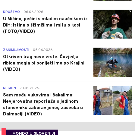
0
DRUŠTVO
06.06.2026.
|
U Mićinoj pećini s mladim naučnikom iz
BiH: Istina o šišmišima i mitu o kosi
(FOTO/VIDEO)
0
ZANIMLJIVOSTI
05.06.2026.
|
Otkriven trag nove vrste: Čovječja
ribica mogla bi ponijeti ime po Krajini
(VIDEO)
0
REGION
29.05.2026.
|
Sam među vukovima i šakalima:
Nevjerovatna reportaža o jedinom
stanovniku zaboravljenog zaseoka u
Dalmaciji (VIDEO)
MONDO U SLOVENIJI