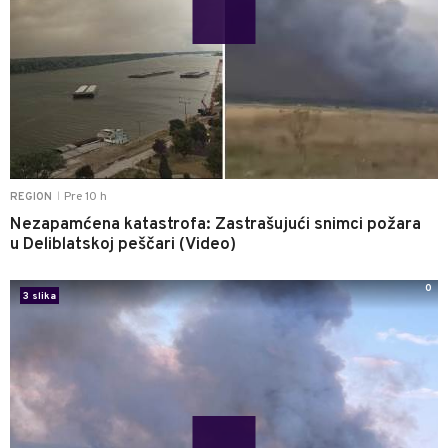
Pre 10 h
REGION
|
Nezapamćena katastrofa: Zastrašujući snimci požara
u Deliblatskoj peščari (Video)
0
3 slika