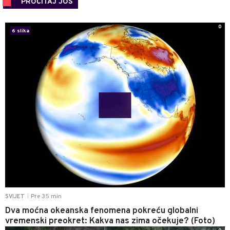
PROČITAJ JOŠ
0
6 slika
Pre 35 min
SVIJET
|
Dva moćna okeanska fenomena pokreću globalni
vremenski preokret: Kakva nas zima očekuje? (Foto)