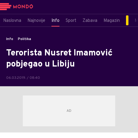
Naslovna
Najnovije
Info
Sport
Zabava
Magazin
M
Info
Politika
Terorista Nusret Imamović
pobjegao u Libiju
06.03.2019. / 08:40