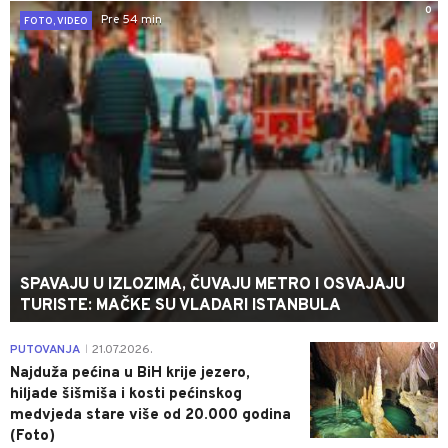
0
Pre 54 min
FOTO, VIDEO
SPAVAJU U IZLOZIMA, ČUVAJU METRO I OSVAJAJU
TURISTE: MAČKE SU VLADARI ISTANBULA
0
PUTOVANJA
21.07.2026.
|
Najduža pećina u BiH krije jezero,
hiljade šišmiša i kosti pećinskog
medvjeda stare više od 20.000 godina
(Foto)