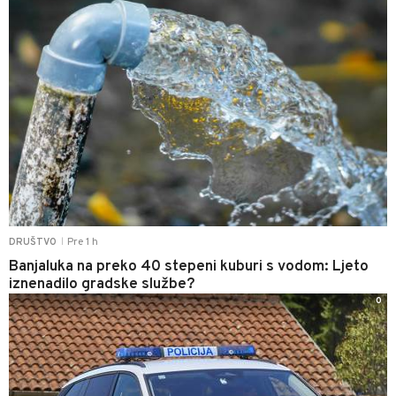
Pre 1 h
DRUŠTVO
|
Banjaluka na preko 40 stepeni kuburi s vodom: Ljeto
iznenadilo gradske službe?
0