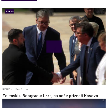
0
5 slika
Pre 3 min
REGION
|
Zelenski u Beogradu: Ukrajina neće priznati Kosovo
0