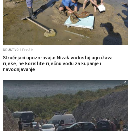
Pre 2 h
DRUŠTVO
|
Stručnjaci upozoravaju: Nizak vodostaj ugrožava
rijeke, ne koristite riječnu vodu za kupanje i
navodnjavanje
0