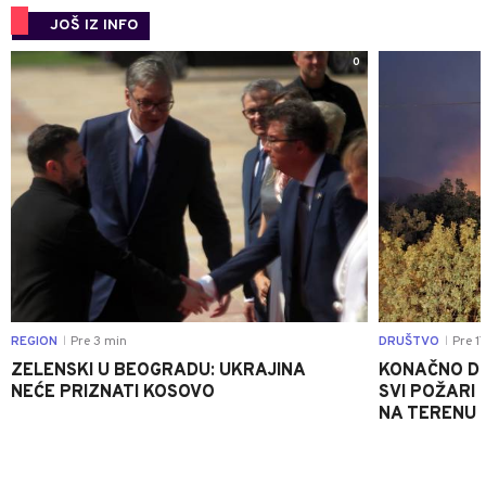
JOŠ IZ INFO
0
REGION
Pre 3 min
DRUŠTVO
Pre 1
|
|
ZELENSKI U BEOGRADU: UKRAJINA
KONAČNO DO
NEĆE PRIZNATI KOSOVO
SVI POŽARI 
NA TERENU 