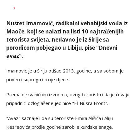
SRNA
AUTOR
0
1
Nusret Imamović, radikalni vehabijski vođa iz
Maoče, koji se nalazi na listi 10 najtraženijih
terorista svijeta, nedavno je iz Sirije sa
porodicom pobjegao u Libiju, piše "Dnevni
avaz".
Imamović je u Siriju otišao 2013. godine, a sa sobom je
poveo i suprugu i troje djece.
Prema nezvaničnim izvorima, ovog teroristu i dalje čuvaju
pripadnici ozloglašene jedinice "El-Nusra Front".
"Avaz" saznaje i da su teroriste Emira Ališića i Aliju
Kesreovića prošle godine zarobile kurdske snage.