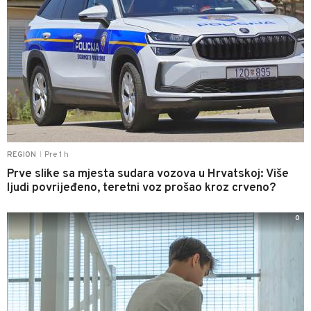
Pre 1 h
REGION
|
Prve slike sa mjesta sudara vozova u Hrvatskoj: Više
ljudi povrijeđeno, teretni voz prošao kroz crveno?
0