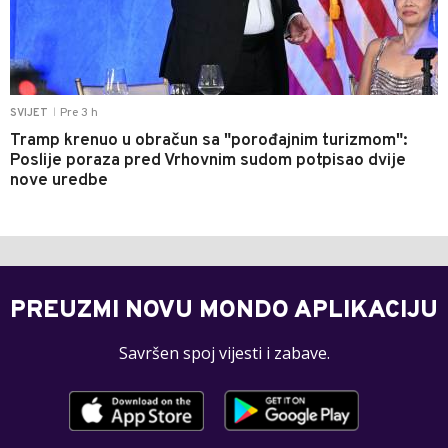
Pre 3 h
SVIJET
|
Tramp krenuo u obračun sa "porođajnim turizmom":
Poslije poraza pred Vrhovnim sudom potpisao dvije
nove uredbe
PREUZMI NOVU MONDO APLIKACIJU
Savršen spoj vijesti i zabave.