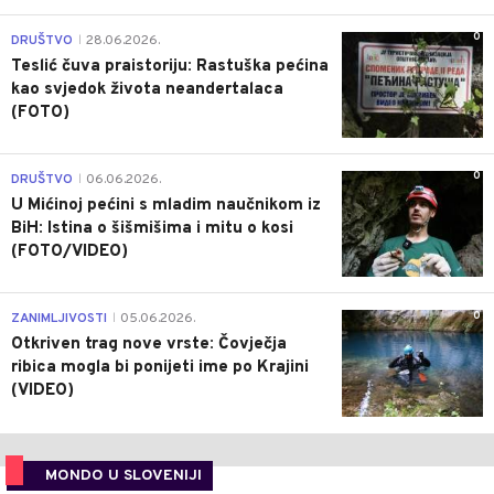
0
DRUŠTVO
28.06.2026.
|
Teslić čuva praistoriju: Rastuška pećina
kao svjedok života neandertalaca
(FOTO)
0
DRUŠTVO
06.06.2026.
|
U Mićinoj pećini s mladim naučnikom iz
BiH: Istina o šišmišima i mitu o kosi
(FOTO/VIDEO)
0
ZANIMLJIVOSTI
05.06.2026.
|
Otkriven trag nove vrste: Čovječja
ribica mogla bi ponijeti ime po Krajini
(VIDEO)
MONDO U SLOVENIJI