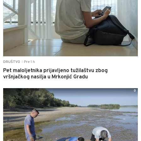
Pre 1 h
DRUŠTVO
|
Pet maloljetnika prijavljeno tužilaštvu zbog
vršnjačkog nasilja u Mrkonjić Gradu
0