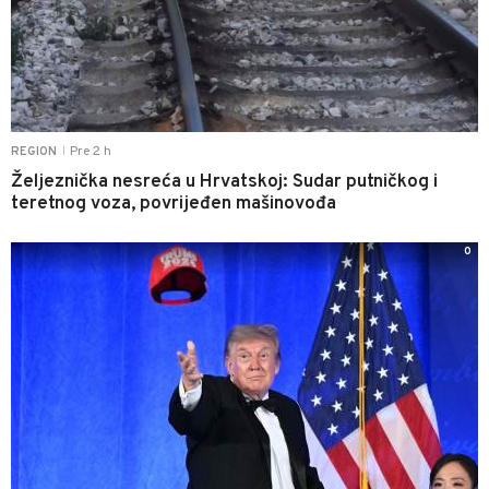
Pre 2 h
REGION
|
Željeznička nesreća u Hrvatskoj: Sudar putničkog i
teretnog voza, povrijeđen mašinovođa
0