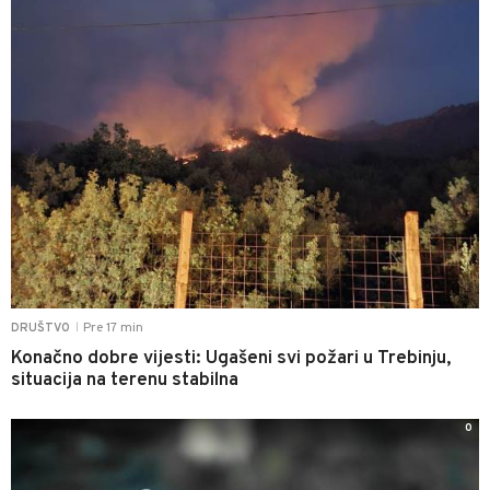
Pre 17 min
DRUŠTVO
|
Konačno dobre vijesti: Ugašeni svi požari u Trebinju,
situacija na terenu stabilna
0