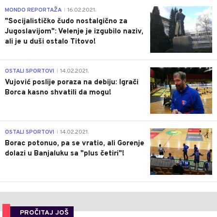
4
MONDO REPORTAŽA
16.02.2021.
|
"Socijalističko čudo nostalgično za
Jugoslavijom": Velenje je izgubilo naziv,
ali je u duši ostalo Titovo!
1
OSTALI SPORTOVI
14.02.2021.
|
Vujović poslije poraza na debiju: Igrači
Borca kasno shvatili da mogu!
3
OSTALI SPORTOVI
14.02.2021.
|
Borac potonuo, pa se vratio, ali Gorenje
dolazi u Banjaluku sa "plus četiri"!
PROČITAJ JOŠ