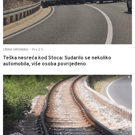
Pre 2 h
CRNA HRONIKA
|
Teška nesreća kod Stoca: Sudarilo se nekoliko
automobila, više osoba povrijeđeno
0