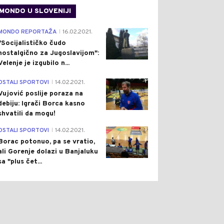
MONDO U SLOVENIJI
4
MONDO REPORTAŽA
16.02.2021.
|
"Socijalističko čudo
nostalgično za Jugoslavijom":
Velenje je izgubilo n...
1
OSTALI SPORTOVI
14.02.2021.
|
Vujović poslije poraza na
debiju: Igrači Borca kasno
shvatili da mogu!
3
OSTALI SPORTOVI
14.02.2021.
|
Borac potonuo, pa se vratio,
ali Gorenje dolazi u Banjaluku
sa "plus čet...