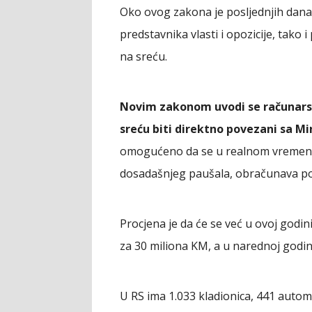
Oko ovog zakona je posljednjih dana
predstavnika vlasti i opozicije, tako 
na sreću.
Novim zakonom uvodi se računarski
sreću biti direktno povezani sa Mi
omogućeno da se u realnom vremenu 
dosadašnjeg paušala, obračunava p
Procjena je da će se već u ovoj godi
za 30 miliona KM, a u narednoj godini
U RS ima 1.033 kladionica, 441 autom