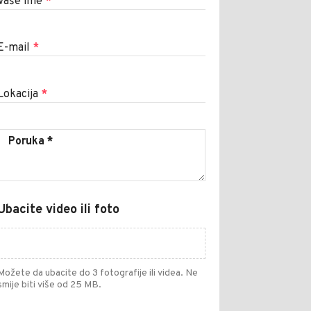
Vaše ime
*
E-mail
*
Lokacija
*
Ubacite video ili foto
Možete da ubacite do 3 fotografije ili videa. Ne
smije biti više od 25 MB.