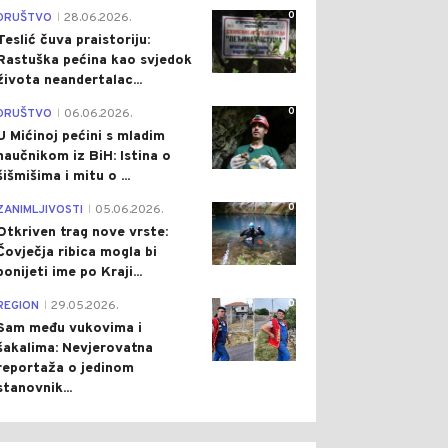
0
DRUŠTVO
28.06.2026.
|
Teslić čuva praistoriju:
Rastuška pećina kao svjedok
života neandertalac...
0
DRUŠTVO
06.06.2026.
|
U Mićinoj pećini s mladim
naučnikom iz BiH: Istina o
šišmišima i mitu o ...
0
ZANIMLJIVOSTI
05.06.2026.
|
Otkriven trag nove vrste:
Čovječja ribica mogla bi
ponijeti ime po Kraji...
0
REGION
29.05.2026.
|
Sam među vukovima i
šakalima: Nevjerovatna
reportaža o jedinom
stanovnik...