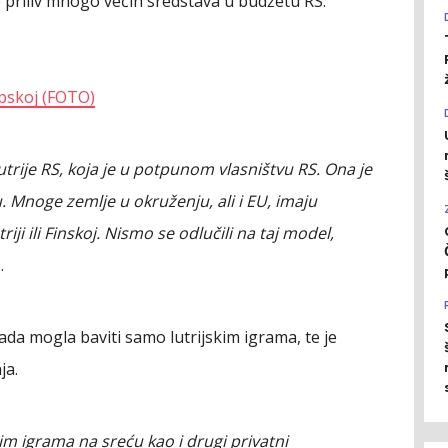
e priliv mnogo većih sredstava u budžetu RS.
rpskoj (FOTO)
trije RS, koja je u potpunom vlasništvu RS. Ona je
 Mnoge zemlje u okruženju, ali i EU, imaju
ji ili Finskoj. Nismo se odlučili na taj model,
.
sada mogla baviti samo lutrijskim igrama, te je
ja.
 igrama na sreću kao i drugi privatni