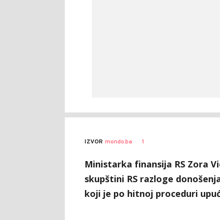
Brankica
AUTOR
1
IZVOR
mondo.ba
Spasenić
Ministarka finansija RS Zora V
skupštini RS razloge donošenj
koji je po hitnoj proceduri upu