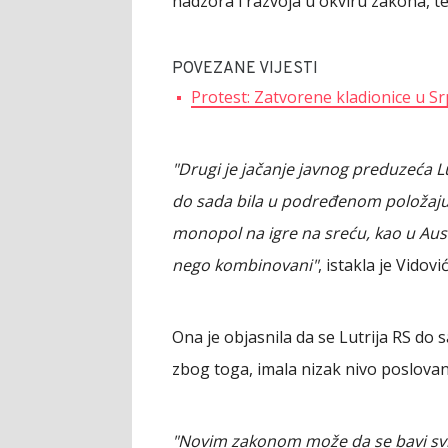
nadzora i razvoja u okviru zakona, t
POVEZANE VIJESTI
Protest: Zatvorene kladionice u S
"Drugi je jačanje javnog preduzeća Lu
do sada bila u podređenom položaju.
monopol na igre na sreću, kao u Austri
nego kombinovani"
, istakla je Vidović
Ona je objasnila da se Lutrija RS do 
zbog toga, imala nizak nivo poslovan
"Novim zakonom može da se bavi svim