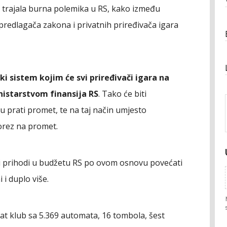
 trajala burna polemika u RS, kako između
i predlagača zakona i privatnih priređivača igara
 sistem kojim će svi priređivači igara na
nistarstvom finansija RS
. Tako će biti
prati promet, te na taj način umjesto
orez na promet.
ni prihodi u budžetu RS po ovom osnovu povećati
 i duplo više.
at klub sa 5.369 automata, 16 tombola, šest