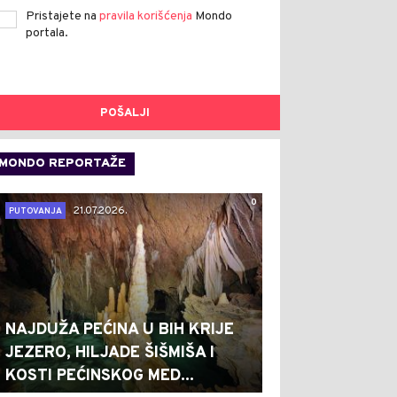
Pristajete na
pravila korišćenja
Mondo
portala.
POŠALJI
MONDO REPORTAŽE
0
21.07.2026.
PUTOVANJA
NAJDUŽA PEĆINA U BIH KRIJE
JEZERO, HILJADE ŠIŠMIŠA I
KOSTI PEĆINSKOG MED...