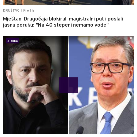
Pre 1 h
DRUŠTVO
|
Mještani Dragočaja blokirali magistralni put i poslali
jasnu poruku: "Na 40 stepeni nemamo vode"
0
4 slika