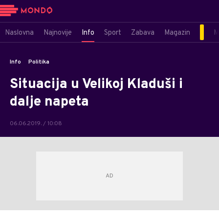
Naslovna
Najnovije
Info
Sport
Zabava
Magazin
M
Info
Politika
Situacija u Velikoj Kladuši i
dalje napeta
06.06.2019. / 10:08