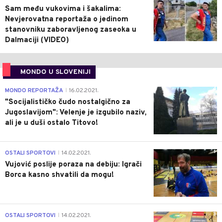
Sam među vukovima i šakalima:
Nevjerovatna reportaža o jedinom
stanovniku zaboravljenog zaseoka u
Dalmaciji (VIDEO)
MONDO U SLOVENIJI
4
MONDO REPORTAŽA
16.02.2021.
|
"Socijalističko čudo nostalgično za
Jugoslavijom": Velenje je izgubilo naziv,
ali je u duši ostalo Titovo!
1
OSTALI SPORTOVI
14.02.2021.
|
Vujović poslije poraza na debiju: Igrači
Borca kasno shvatili da mogu!
3
OSTALI SPORTOVI
14.02.2021.
|