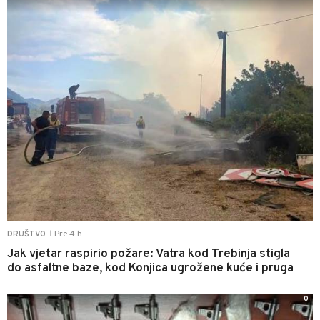
Pre 4 h
DRUŠTVO
|
Jak vjetar raspirio požare: Vatra kod Trebinja stigla
do asfaltne baze, kod Konjica ugrožene kuće i pruga
0