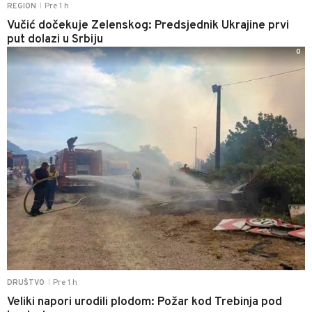
Pre 1 h
REGION
|
Vučić dočekuje Zelenskog: Predsjednik Ukrajine prvi
put dolazi u Srbiju
0
Pre 1 h
DRUŠTVO
|
Veliki napori urodili plodom: Požar kod Trebinja pod