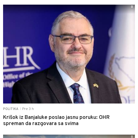
0
Pre 3 h
POLITIKA
|
Krišok iz Banjaluke poslao jasnu poruku: OHR
spreman da razgovara sa svima
0