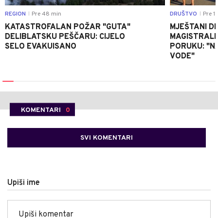
REGION
Pre 48 min
DRUŠTVO
Pre 1 
|
|
KATASTROFALAN POŽAR "GUTA"
MJEŠTANI D
DELIBLATSKU PEŠČARU: CIJELO
MAGISTRALNI
SELO EVAKUISANO
PORUKU: "N
VODE"
KOMENTARI
0
SVI KOMENTARI
Upiši ime