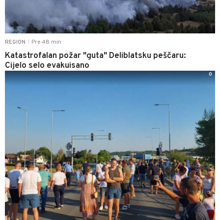
Pre 48 min
REGION
|
Katastrofalan požar "guta" Deliblatsku peščaru:
Cijelo selo evakuisano
0