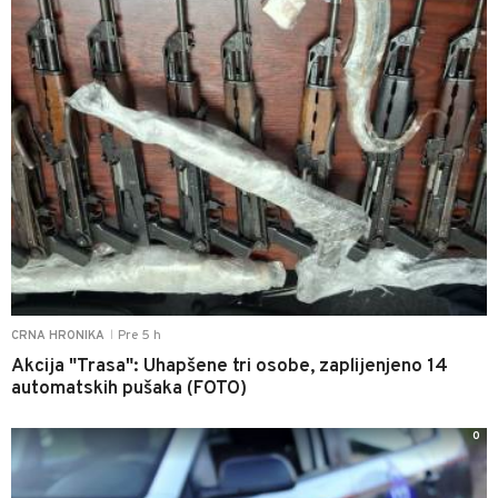
Pre 5 h
CRNA HRONIKA
|
Akcija "Trasa": Uhapšene tri osobe, zaplijenjeno 14
automatskih pušaka (FOTO)
0