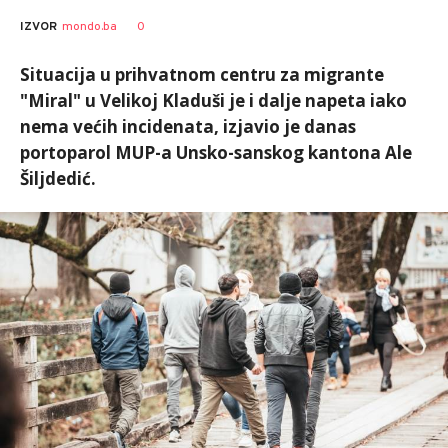
0
IZVOR
mondo.ba
Situacija u prihvatnom centru za migrante
"Miral" u Velikoj Kladuši je i dalje napeta iako
nema većih incidenata, izjavio je danas
portoparol MUP-a Unsko-sanskog kantona Ale
Šiljdedić.