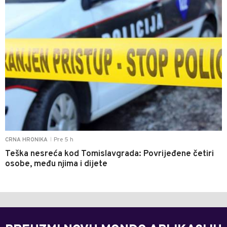
Pre 5 h
CRNA HRONIKA
|
Teška nesreća kod Tomislavgrada: Povrijeđene četiri
osobe, među njima i dijete