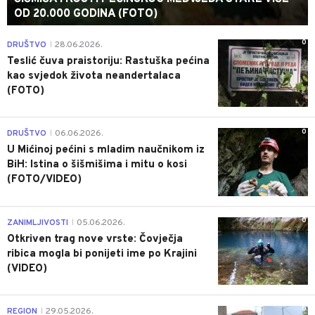
OD 20.000 GODINA (FOTO)
0
DRUŠTVO
28.06.2026.
|
Teslić čuva praistoriju: Rastuška pećina
kao svjedok života neandertalaca
(FOTO)
0
DRUŠTVO
06.06.2026.
|
U Mićinoj pećini s mladim naučnikom iz
BiH: Istina o šišmišima i mitu o kosi
(FOTO/VIDEO)
0
ZANIMLJIVOSTI
05.06.2026.
|
Otkriven trag nove vrste: Čovječja
ribica mogla bi ponijeti ime po Krajini
(VIDEO)
0
REGION
29.05.2026.
|