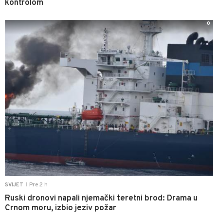
kontrolom
0
Pre 2 h
SVIJET
|
Ruski dronovi napali njemački teretni brod: Drama u
Crnom moru, izbio jeziv požar