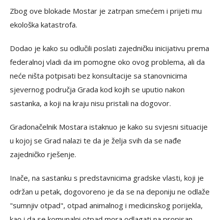
Zbog ove blokade Mostar je zatrpan smećem i prijeti mu
ekološka katastrofa.
Dodao je kako su odlučili poslati zajedničku inicijativu prema
federalnoj vladi da im pomogne oko ovog problema, ali da
neće ništa potpisati bez konsultacije sa stanovnicima
sjevernog područja Grada kod kojih se uputio nakon
sastanka, a koji na kraju nisu pristali na dogovor.
Gradonačelnik Mostara istaknuo je kako su svjesni situacije
u kojoj se Grad nalazi te da je želja svih da se nađe
zajedničko rješenje.
Inače, na sastanku s predstavnicima gradske vlasti, koji je
održan u petak, dogovoreno je da se na deponiju ne odlaže
"sumnjiv otpad", otpad animalnog i medicinskog porijekla,
kao i da se komunalni otpad mora odlagati na propisan