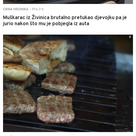
Pre 3 h
CRNA HRONIKA
|
Muškarac iz Živinica brutalno pretukao djevojku pa je
jurio nakon što mu je pobjegla iz auta
0