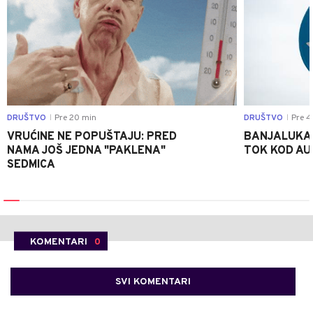
DRUŠTVO
Pre 20 min
DRUŠTVO
Pre 4
|
|
VRUĆINE NE POPUŠTAJU: PRED
BANJALUKA:
NAMA JOŠ JEDNA "PAKLENA"
TOK KOD AU
SEDMICA
KOMENTARI
0
SVI KOMENTARI