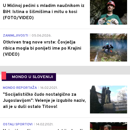
U Mićinoj pećini s mladim naučnikom iz
BiH: Istina o šišmišima i mitu o kosi
(FOTO/VIDEO)
0
ZANIMLJIVOSTI
05.06.2026.
|
Otkriven trag nove vrste: Čovječja
ribica mogla bi ponijeti ime po Krajini
(VIDEO)
MONDO U SLOVENIJI
4
MONDO REPORTAŽA
16.02.2021.
|
"Socijalističko čudo nostalgično za
Jugoslavijom": Velenje je izgubilo naziv,
ali je u duši ostalo Titovo!
1
OSTALI SPORTOVI
14.02.2021.
|