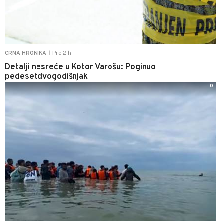
Pre 2 h
CRNA HRONIKA
|
Detalji nesreće u Kotor Varošu: Poginuo
pedesetdvogodišnjak
0