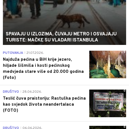
SPAVAJU U IZLOZIMA, ČUVAJU METRO I OSVAJAJU
TURISTE: MAČKE SU VLADARI ISTANBULA
0
PUTOVANJA
21.07.2026.
|
Najduža pećina u BiH krije jezero,
hiljade šišmiša i kosti pećinskog
medvjeda stare više od 20.000 godina
(Foto)
0
DRUŠTVO
28.06.2026.
|
Teslić čuva praistoriju: Rastuška pećina
kao svjedok života neandertalaca
(FOTO)
0
DRUŠTVO
06.06.2026.
|