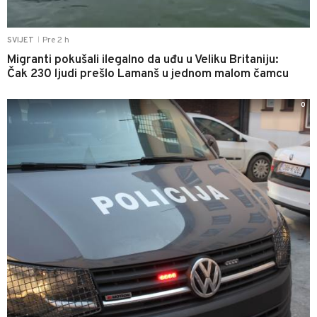
Pre 2 h
SVIJET
|
Migranti pokušali ilegalno da uđu u Veliku Britaniju:
Čak 230 ljudi prešlo Lamanš u jednom malom čamcu
0