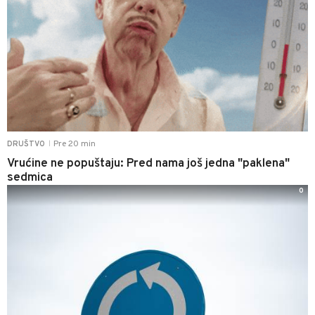
Pre 20 min
DRUŠTVO
|
Vrućine ne popuštaju: Pred nama još jedna "paklena"
sedmica
0