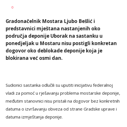
AUTOR
Fena
0
Gradonačelnik Mostara Ljubo Bešlić i
predstavnici mještana nastanjenih oko
područja deponije Uborak na sastanku u
ponedjeljak u Mostaru nisu postigli konkretan
dogovor oko deblokade deponije koja je
blokirana već osmi dan.
Sudionici sastanka odlučili su uputiti inicijativu federalnoj
vladi za pomoć u rješavanju problema mostarske deponije,
međutim stanovnici nisu pristali na dogovor bez konkretnih
datuma o izvršavanju obveza od strane Gradske uprave i
datuma izmještanja deponije.