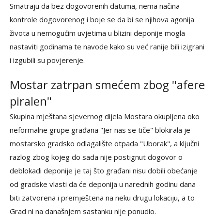
Smatraju da bez dogovorenih datuma, nema načina
kontrole dogovorenog i boje se da bi se njihova agonija
života u nemogućim uvjetima u blizini deponije mogla
nastaviti godinama te navode kako su već ranije bili izigrani
i izgubili su povjerenje.
Mostar zatrpan smećem zbog "afere
piralen"
Skupina mještana sjevernog dijela Mostara okupljena oko
neformalne grupe građana "Jer nas se tiče" blokirala je
mostarsko gradsko odlagalište otpada "Uborak", a ključni
razlog zbog kojeg do sada nije postignut dogovor o
deblokadi deponije je taj što građani nisu dobili obećanje
od gradske vlasti da će deponija u narednih godinu dana
biti zatvorena i premještena na neku drugu lokaciju, a to
Grad ni na današnjem sastanku nije ponudio.