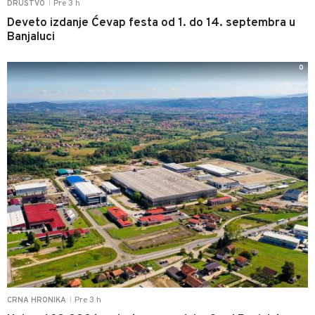
Pre 3 h
DRUŠTVO
|
Deveto izdanje Ćevap festa od 1. do 14. septembra u
Banjaluci
0
Pre 3 h
CRNA HRONIKA
|