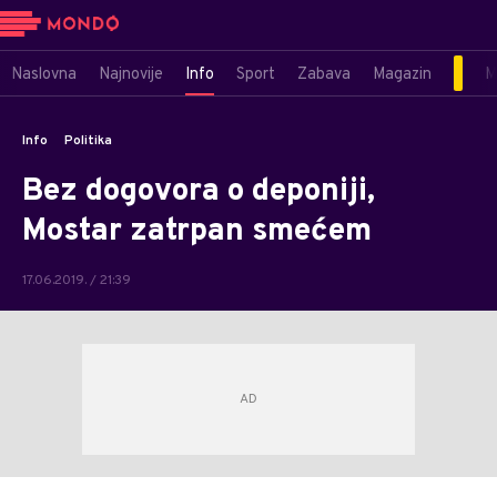
Naslovna
Najnovije
Info
Sport
Zabava
Magazin
M
Info
Politika
Bez dogovora o deponiji,
Mostar zatrpan smećem
17.06.2019. / 21:39