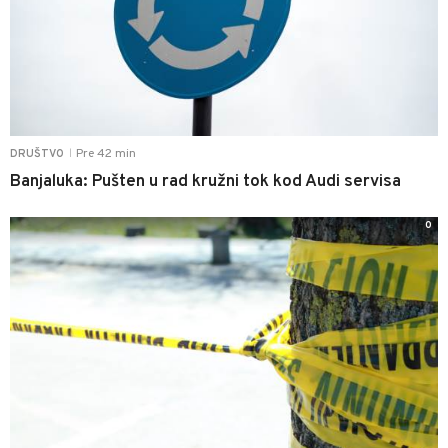
Pre 42 min
DRUŠTVO
|
Banjaluka: Pušten u rad kružni tok kod Audi servisa
0