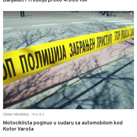
Banjaluci i Trebinju preko 4.000 KM
0
Pre 4 h
CRNA HRONIKA
|
Motociklista poginuo u sudaru sa automobilom kod
Kotor Varoša