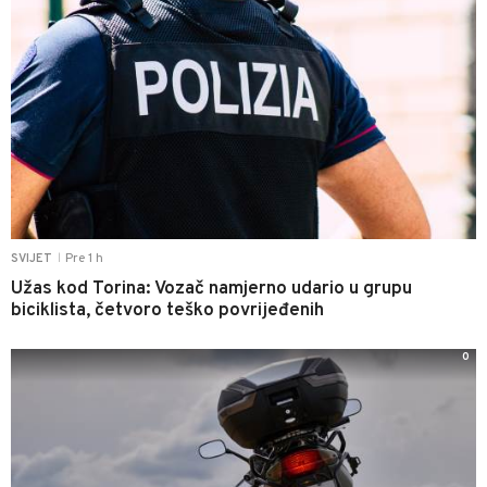
Pre 1 h
SVIJET
|
Užas kod Torina: Vozač namjerno udario u grupu
biciklista, četvoro teško povrijeđenih
0