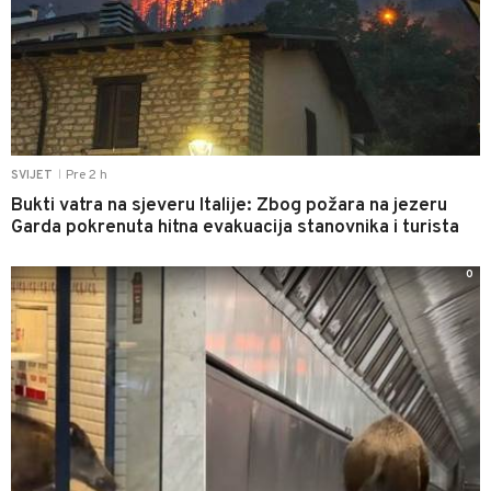
Pre 2 h
SVIJET
|
Bukti vatra na sjeveru Italije: Zbog požara na jezeru
Garda pokrenuta hitna evakuacija stanovnika i turista
0