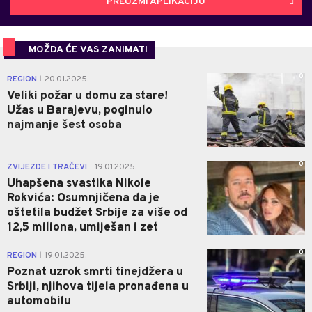
PREUZMI APLIKACIJU
MOŽDA ĆE VAS ZANIMATI
0
REGION
20.01.2025.
|
Veliki požar u domu za stare!
Užas u Barajevu, poginulo
najmanje šest osoba
0
ZVIJEZDE I TRAČEVI
19.01.2025.
|
Uhapšena svastika Nikole
Rokvića: Osumnjičena da je
oštetila budžet Srbije za više od
12,5 miliona, umiješan i zet
0
REGION
19.01.2025.
|
Poznat uzrok smrti tinejdžera u
Srbiji, njihova tijela pronađena u
automobilu