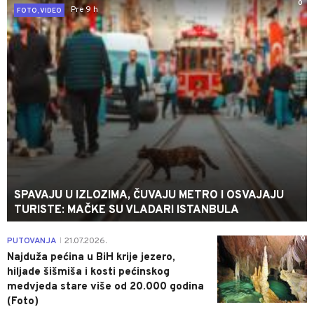
0
Pre 9 h
FOTO, VIDEO
SPAVAJU U IZLOZIMA, ČUVAJU METRO I OSVAJAJU
TURISTE: MAČKE SU VLADARI ISTANBULA
0
PUTOVANJA
21.07.2026.
|
Najduža pećina u BiH krije jezero,
hiljade šišmiša i kosti pećinskog
medvjeda stare više od 20.000 godina
(Foto)