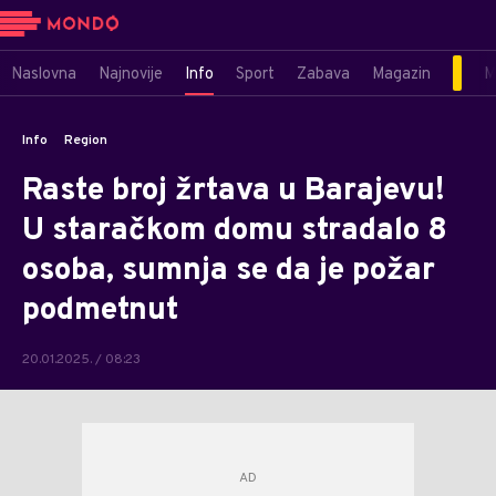
Naslovna
Najnovije
Info
Sport
Zabava
Magazin
M
Info
Region
Raste broj žrtava u Barajevu!
U staračkom domu stradalo 8
osoba, sumnja se da je požar
podmetnut
20.01.2025. / 08:23