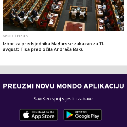
Pre 3 h
SVIJET
|
Izbor za predsjednika Mađarske zakazan za 11.
avgust: Tisa predložila Andraša Baku
PREUZMI NOVU MONDO APLIKACIJU
Savršen spoj vijesti i zabave.