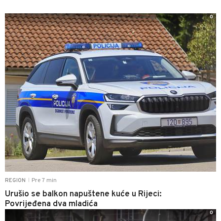
0
Pre 7 min
REGION
|
Urušio se balkon napuštene kuće u Rijeci:
Povrijeđena dva mladića
0