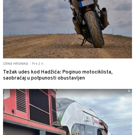
Pre 2 h
CRNA HRONIKA
|
Težak udes kod Hadžića: Poginuo motociklista,
saobraćaj u potpunosti obustavljen
0