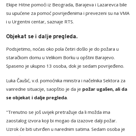
Ekipe Hitne pomoći iz Beograda, Barajeva i Lazarevca bile
su upućene za pomoć povrijeđenima i prevezeni su na VMA
i u Urgentni centar, saznaje RTS.
Objekat se i dalje pregleda.
Podsjetimo, noćas oko pola četiri došlo je do požara u
staračkom domu u Velikom Borku u opštini Barajevo.
Spaseno je ukupno 13 osoba, dok je sedam povrijeđeno.
Luka Čaušić, v.d. pomoćnika ministra i načelnika Sektora za
vanredne situacije, saopštio je da je
požar ugašen, ali da
se objekat i dalje pregleda
.
"Trenutno se još uvijek pretražuje da li možda ima
zaostalog izvora koji bi mogao da izazove dalji požar.
Uzrok će biti utvrđen u narednim satima. Sedam osoba je