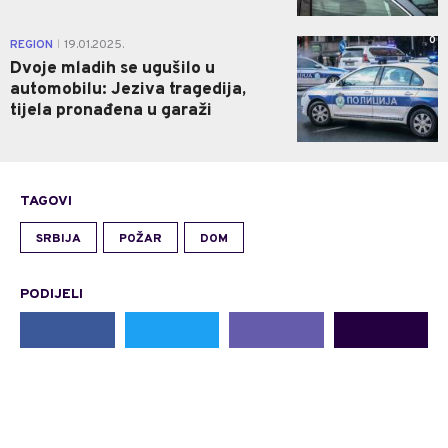
0
REGION
19.01.2025.
|
Dvoje mladih se ugušilo u
automobilu: Jeziva tragedija,
tijela pronađena u garaži
TAGOVI
SRBIJA
POŽAR
DOM
PODIJELI