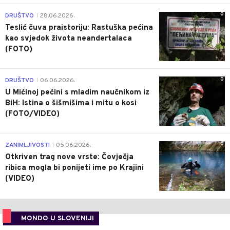
0
DRUŠTVO
28.06.2026.
|
Teslić čuva praistoriju: Rastuška pećina
kao svjedok života neandertalaca
(FOTO)
0
DRUŠTVO
06.06.2026.
|
U Mićinoj pećini s mladim naučnikom iz
BiH: Istina o šišmišima i mitu o kosi
(FOTO/VIDEO)
0
ZANIMLJIVOSTI
05.06.2026.
|
Otkriven trag nove vrste: Čovječja
ribica mogla bi ponijeti ime po Krajini
(VIDEO)
MONDO U SLOVENIJI