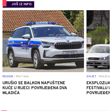
JOŠ IZ INFO
0
REGION
Pre 7 min
SVIJET
Pre 21 m
|
|
URUŠIO SE BALKON NAPUŠTENE
EKSPLOZIJA
KUĆE U RIJECI: POVRIJEĐENA DVA
FESTIVALU 
MLADIĆA
POVRIJEĐEN