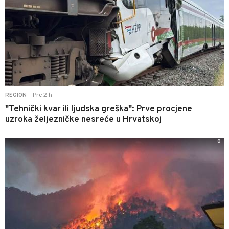
Pre 2 h
REGION
|
"Tehnički kvar ili ljudska greška": Prve procjene
uzroka željezničke nesreće u Hrvatskoj
0