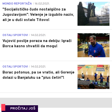
4
MONDO REPORTAŽA
16.02.2021.
|
"Socijalističko čudo nostalgično za
Jugoslavijom": Velenje je izgubilo naziv,
ali je u duši ostalo Titovo!
1
OSTALI SPORTOVI
14.02.2021.
|
Vujović poslije poraza na debiju: Igrači
Borca kasno shvatili da mogu!
3
OSTALI SPORTOVI
14.02.2021.
|
Borac potonuo, pa se vratio, ali Gorenje
dolazi u Banjaluku sa "plus četiri"!
PROČITAJ JOŠ