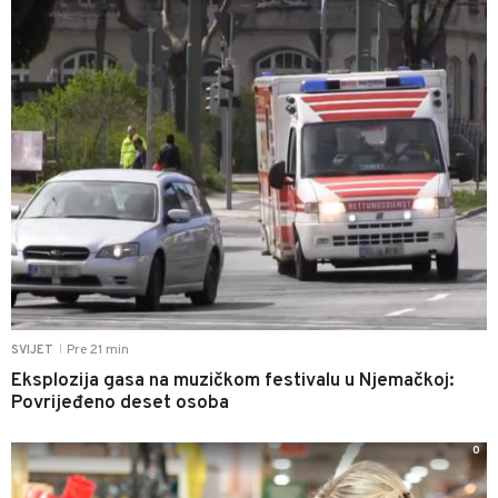
Pre 21 min
SVIJET
|
Eksplozija gasa na muzičkom festivalu u Njemačkoj:
Povrijeđeno deset osoba
0