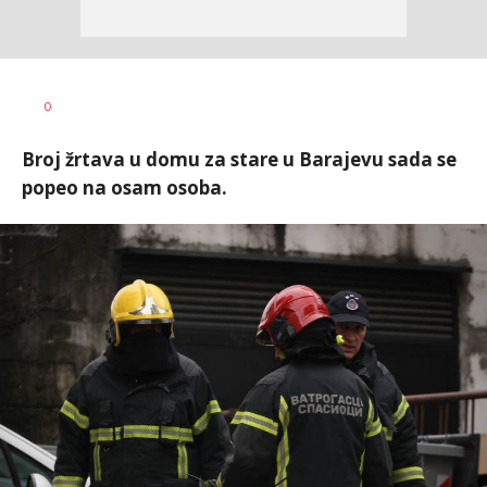
Aleksandra
AUTOR
0
Virijević
Broj žrtava u domu za stare u Barajevu sada se
popeo na osam osoba.