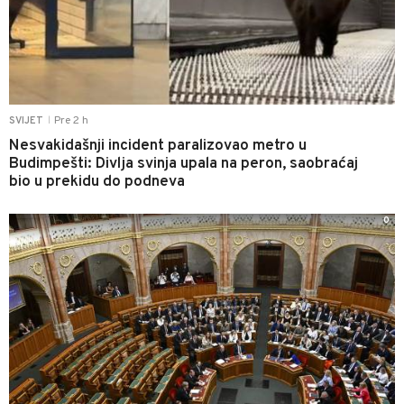
Pre 2 h
SVIJET
|
Nesvakidašnji incident paralizovao metro u
Budimpešti: Divlja svinja upala na peron, saobraćaj
bio u prekidu do podneva
0