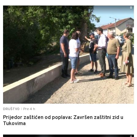
0
Pre 4 h
DRUŠTVO
|
Prijedor zaštićen od poplava: Završen zaštitni zid u
Tukovima
0