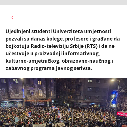
Dušan
AUTOR
0
Volaš
Ujedinjeni studenti Univerziteta umjetnosti
pozvali su danas kolege, profesore i građane da
bojkotuju Radio-televiziju Srbije (RTS) i da ne
učestvuje u proizvodnji informativnog,
kulturno-umjetničkog, obrazovno-naučnog i
zabavnog programa Javnog serivsa.