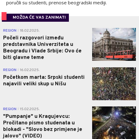
poručili su studenti, prenose beogradski mediji.
MOŽDA ĆE VAS ZANIMATI
1
REGION
18.02.2025.
|
Počeli razgovori između
predstavnika Univerziteta u
Beogradu i Vlade Srbije: Ovo će
biti glavne teme
3
REGION
16.02.2025.
|
Početkom marta: Srpski studenti
najavili veliki skup u Nišu
8
REGION
15.02.2025.
|
"Pumpanje" u Kragujevcu:
Pročitano pismo studenata u
blokadi - "Slovo bez primjene je
jalovo" (VIDEO)