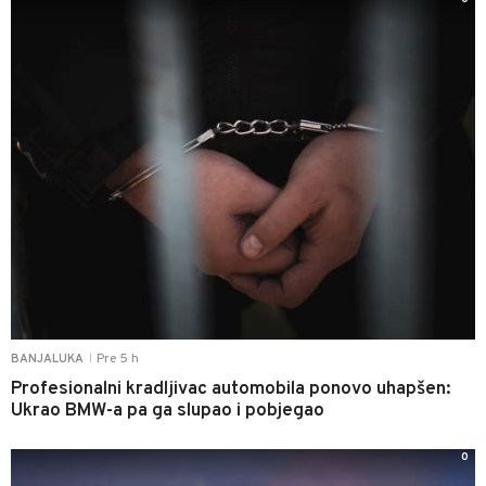
Pre 5 h
BANJALUKA
|
Profesionalni kradljivac automobila ponovo uhapšen:
Ukrao BMW-a pa ga slupao i pobjegao
0