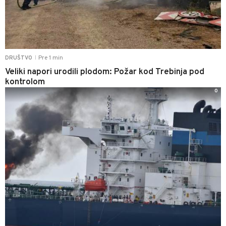
Pre 1 min
DRUŠTVO
|
Veliki napori urodili plodom: Požar kod Trebinja pod
kontrolom
0