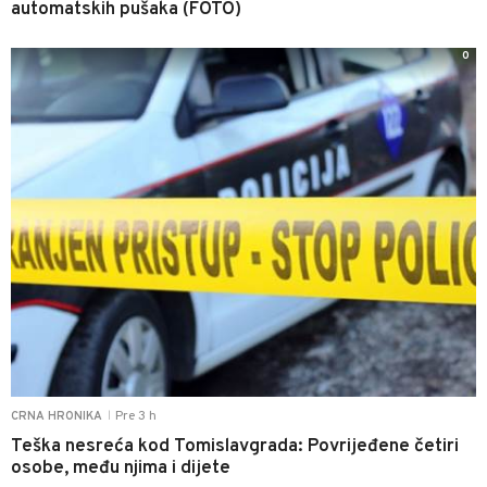
automatskih pušaka (FOTO)
0
Pre 3 h
CRNA HRONIKA
|
Teška nesreća kod Tomislavgrada: Povrijeđene četiri
osobe, među njima i dijete