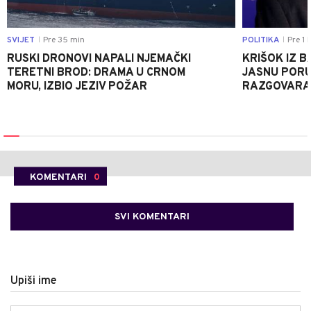
SVIJET
Pre 35 min
POLITIKA
Pre 1 
|
|
RUSKI DRONOVI NAPALI NJEMAČKI
KRIŠOK IZ 
TERETNI BROD: DRAMA U CRNOM
JASNU PORU
MORU, IZBIO JEZIV POŽAR
RAZGOVARA 
KOMENTARI
0
SVI KOMENTARI
Upiši ime