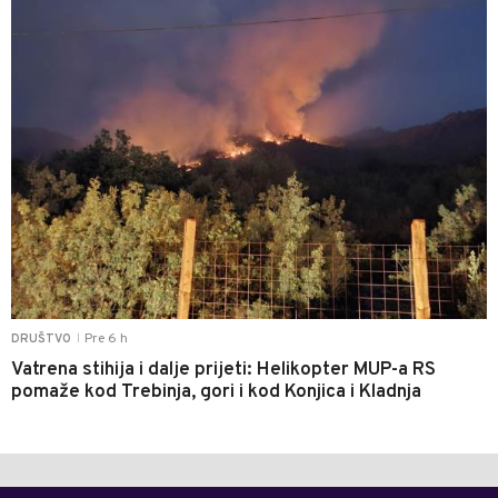
Pre 6 h
DRUŠTVO
|
Vatrena stihija i dalje prijeti: Helikopter MUP-a RS
pomaže kod Trebinja, gori i kod Konjica i Kladnja