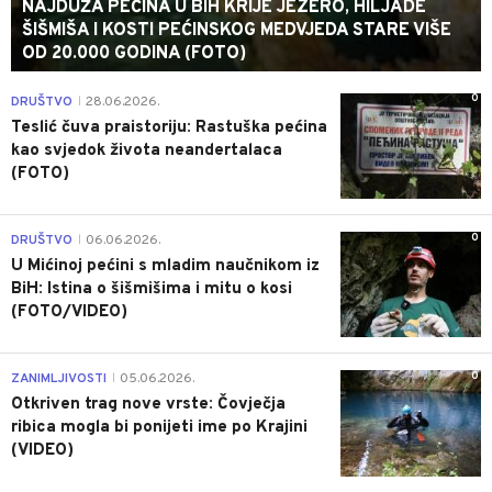
NAJDUŽA PEĆINA U BIH KRIJE JEZERO, HILJADE
ŠIŠMIŠA I KOSTI PEĆINSKOG MEDVJEDA STARE VIŠE
OD 20.000 GODINA (FOTO)
0
DRUŠTVO
28.06.2026.
|
Teslić čuva praistoriju: Rastuška pećina
kao svjedok života neandertalaca
(FOTO)
0
DRUŠTVO
06.06.2026.
|
U Mićinoj pećini s mladim naučnikom iz
BiH: Istina o šišmišima i mitu o kosi
(FOTO/VIDEO)
0
ZANIMLJIVOSTI
05.06.2026.
|
Otkriven trag nove vrste: Čovječja
ribica mogla bi ponijeti ime po Krajini
(VIDEO)