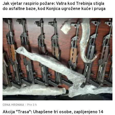
Jak vjetar raspirio požare: Vatra kod Trebinja stigla
do asfaltne baze, kod Konjica ugrožene kuće i pruga
0
Pre 3 h
CRNA HRONIKA
|
Akcija "Trasa": Uhapšene tri osobe, zaplijenjeno 14