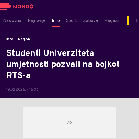
Naslovna
Najnovije
Info
Sport
Zabava
Magazin
M
Info
Region
Studenti Univerziteta
umjetnosti pozvali na bojkot
RTS-a
19.02.2025. / 16:06