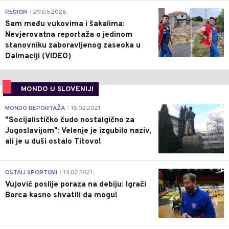
0
REGION
29.05.2026.
|
Sam među vukovima i šakalima:
Nevjerovatna reportaža o jedinom
stanovniku zaboravljenog zaseoka u
Dalmaciji (VIDEO)
MONDO U SLOVENIJI
4
MONDO REPORTAŽA
16.02.2021.
|
"Socijalističko čudo nostalgično za
Jugoslavijom": Velenje je izgubilo naziv,
ali je u duši ostalo Titovo!
1
OSTALI SPORTOVI
14.02.2021.
|
Vujović poslije poraza na debiju: Igrači
Borca kasno shvatili da mogu!