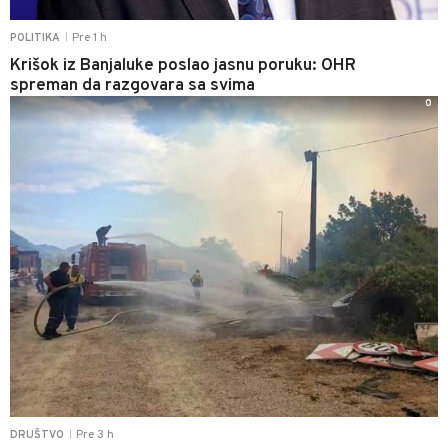
Pre 1 h
POLITIKA
|
Krišok iz Banjaluke poslao jasnu poruku: OHR
spreman da razgovara sa svima
0
Pre 3 h
DRUŠTVO
|