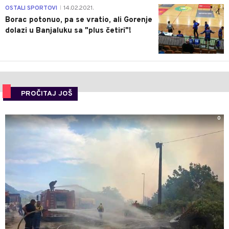
3
OSTALI SPORTOVI
14.02.2021.
|
Borac potonuo, pa se vratio, ali Gorenje
dolazi u Banjaluku sa "plus četiri"!
PROČITAJ JOŠ
0