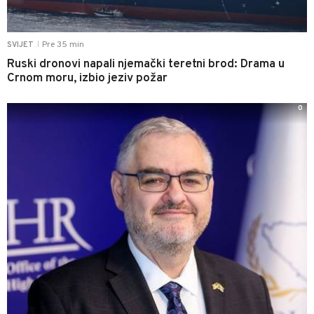
Pre 35 min
SVIJET
|
Ruski dronovi napali njemački teretni brod: Drama u
Crnom moru, izbio jeziv požar
0