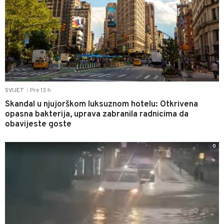
Pre 13 h
SVIJET
|
Skandal u njujorškom luksuznom hotelu: Otkrivena
opasna bakterija, uprava zabranila radnicima da
obavijeste goste
0