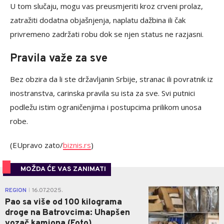
U tom slučaju, mogu vas preusmjeriti kroz crveni prolaz,
zatražiti dodatna objašnjenja, naplatu dažbina ili čak
privremeno zadržati robu dok se njen status ne razjasni.
Pravila važe za sve
Bez obzira da li ste državljanin Srbije, stranac ili povratnik iz
inostranstva, carinska pravila su ista za sve. Svi putnici
podležu istim ograničenjima i postupcima prilikom unosa
robe.
(EUpravo zato/
biznis.rs
)
MOŽDA ĆE VAS ZANIMATI
0
REGION
16.07.2025.
|
Pao sa više od 100 kilograma
droge na Batrovcima: Uhapšen
vozač kamiona (Foto)