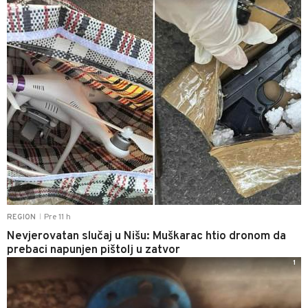
Pre 11 h
REGION
|
Nevjerovatan slučaj u Nišu: Muškarac htio dronom da
prebaci napunjen pištolj u zatvor
1