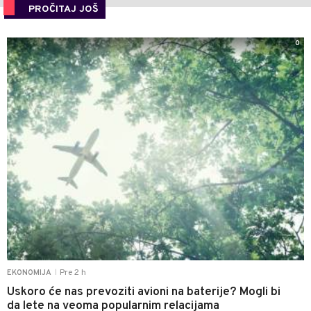
PROČITAJ JOŠ
0
Pre 2 h
EKONOMIJA
|
Uskoro će nas prevoziti avioni na baterije? Mogli bi
da lete na veoma popularnim relacijama