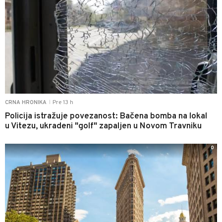
Pre 13 h
CRNA HRONIKA
|
Policija istražuje povezanost: Bačena bomba na lokal
u Vitezu, ukradeni "golf" zapaljen u Novom Travniku
0