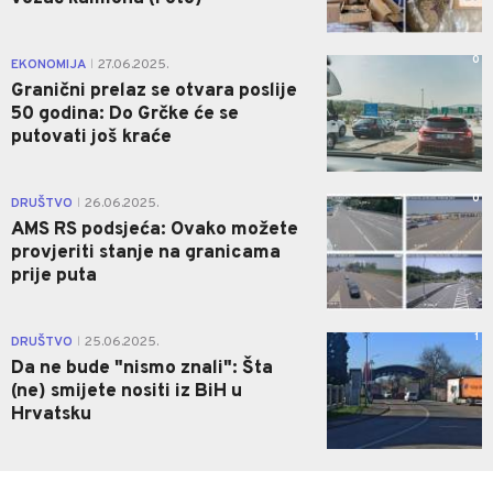
0
EKONOMIJA
27.06.2025.
|
Granični prelaz se otvara poslije
50 godina: Do Grčke će se
putovati još kraće
0
DRUŠTVO
26.06.2025.
|
AMS RS podsjeća: Ovako možete
provjeriti stanje na granicama
prije puta
1
DRUŠTVO
25.06.2025.
|
Da ne bude "nismo znali": Šta
(ne) smijete nositi iz BiH u
Hrvatsku