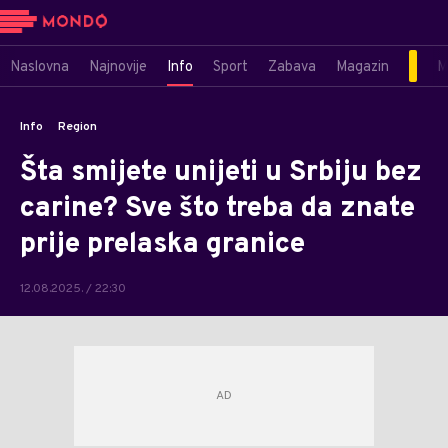
Naslovna
Najnovije
Info
Sport
Zabava
Magazin
M
Info
Region
Šta smijete unijeti u Srbiju bez
carine? Sve što treba da znate
prije prelaska granice
12.08.2025. / 22:30