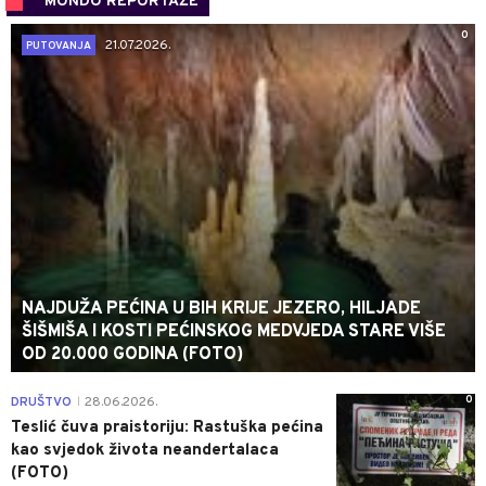
MONDO REPORTAŽE
0
21.07.2026.
PUTOVANJA
NAJDUŽA PEĆINA U BIH KRIJE JEZERO, HILJADE
ŠIŠMIŠA I KOSTI PEĆINSKOG MEDVJEDA STARE VIŠE
OD 20.000 GODINA (FOTO)
0
DRUŠTVO
28.06.2026.
|
Teslić čuva praistoriju: Rastuška pećina
kao svjedok života neandertalaca
(FOTO)