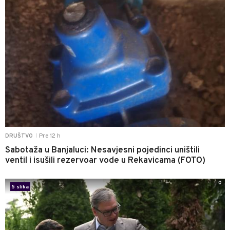
Pre 12 h
DRUŠTVO
|
Sabotaža u Banjaluci: Nesavjesni pojedinci uništili
ventil i isušili rezervoar vode u Rekavicama (FOTO)
0
5 slika