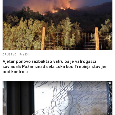
Pre 13 h
DRUŠTVO
|
Vjetar ponovo razbuktao vatru pa je vatrogasci
savladali: Požar iznad sela Luka kod Trebinja stavljen
pod kontrolu
0