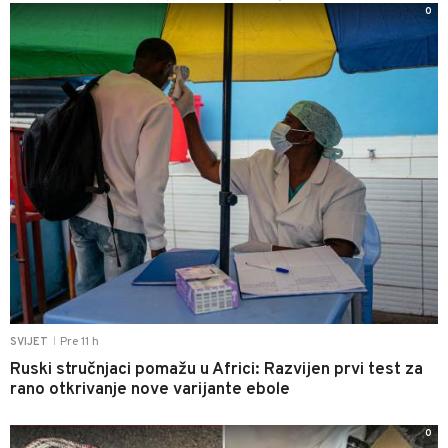
0
Pre 11 h
SVIJET
|
Ruski stručnjaci pomažu u Africi: Razvijen prvi test za
rano otkrivanje nove varijante ebole
0