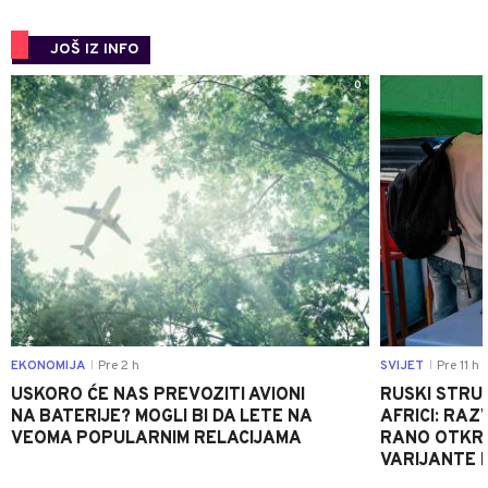
JOŠ IZ INFO
0
EKONOMIJA
Pre 2 h
SVIJET
Pre 11 h
|
|
USKORO ĆE NAS PREVOZITI AVIONI
RUSKI STRU
NA BATERIJE? MOGLI BI DA LETE NA
AFRICI: RAZ
VEOMA POPULARNIM RELACIJAMA
RANO OTKRI
VARIJANTE 