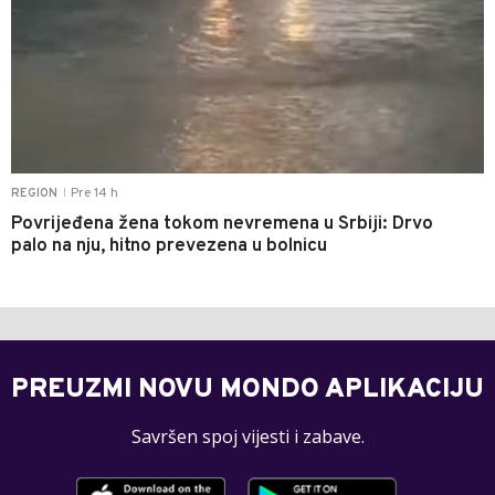
Pre 14 h
REGION
|
Povrijeđena žena tokom nevremena u Srbiji: Drvo
palo na nju, hitno prevezena u bolnicu
PREUZMI NOVU MONDO APLIKACIJU
Savršen spoj vijesti i zabave.