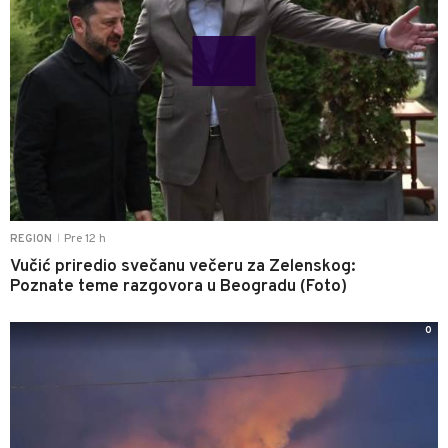
Pre 12 h
REGION
|
Vučić priredio svečanu večeru za Zelenskog:
Poznate teme razgovora u Beogradu (Foto)
0