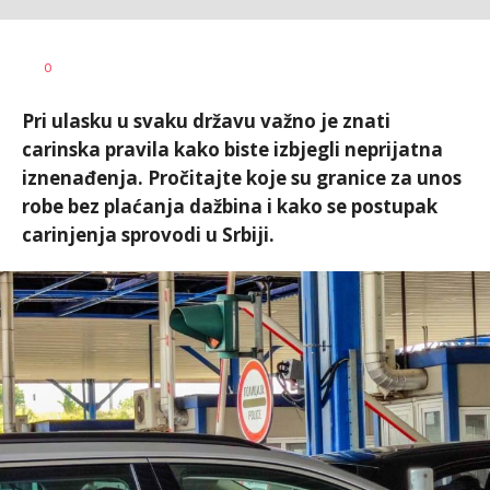
Vesna
AUTOR
0
Kerkez
Pri ulasku u svaku državu važno je znati
carinska pravila kako biste izbjegli neprijatna
iznenađenja. Pročitajte koje su granice za unos
robe bez plaćanja dažbina i kako se postupak
carinjenja sprovodi u Srbiji.