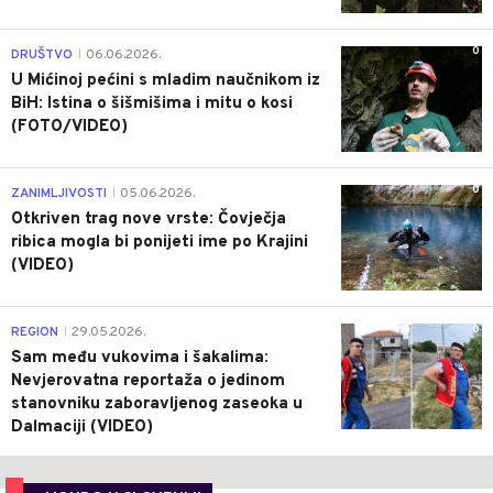
0
DRUŠTVO
06.06.2026.
|
U Mićinoj pećini s mladim naučnikom iz
BiH: Istina o šišmišima i mitu o kosi
(FOTO/VIDEO)
0
ZANIMLJIVOSTI
05.06.2026.
|
Otkriven trag nove vrste: Čovječja
ribica mogla bi ponijeti ime po Krajini
(VIDEO)
0
REGION
29.05.2026.
|
Sam među vukovima i šakalima:
Nevjerovatna reportaža o jedinom
stanovniku zaboravljenog zaseoka u
Dalmaciji (VIDEO)