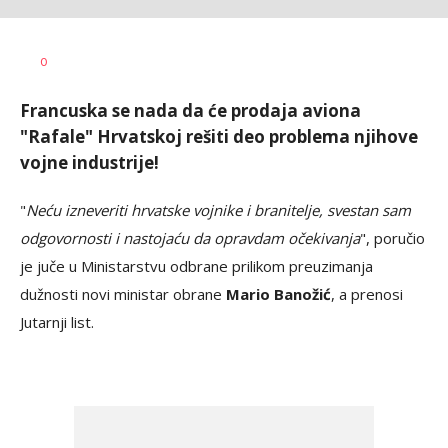
Aleksandar
AUTOR
0
Nastevski
Francuska se nada da će prodaja aviona
"Rafale" Hrvatskoj rešiti deo problema njihove
vojne industrije!
"
Neću izneveriti hrvatske vojnike i branitelje, svestan sam
odgovornosti i nastojaću da opravdam očekivanja
", poručio
je juče u Ministarstvu odbrane prilikom preuzimanja
dužnosti novi ministar obrane
Mario Banožić
, a prenosi
Jutarnji list.