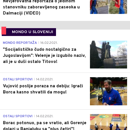
Nevjerovatna reportaža o jedinom
stanovniku zaboravljenog zaseoka u
Dalmaciji (VIDEO)
MONDO U SLOVENIJI
4
MONDO REPORTAŽA
16.02.2021.
|
"Socijalističko čudo nostalgično za
Jugoslavijom": Velenje je izgubilo naziv,
ali je u duši ostalo Titovo!
1
OSTALI SPORTOVI
14.02.2021.
|
Vujović poslije poraza na debiju: Igrači
Borca kasno shvatili da mogu!
3
OSTALI SPORTOVI
14.02.2021.
|
Borac potonuo, pa se vratio, ali Gorenje
dolazi u Banjaluku sa "plus četiri"!