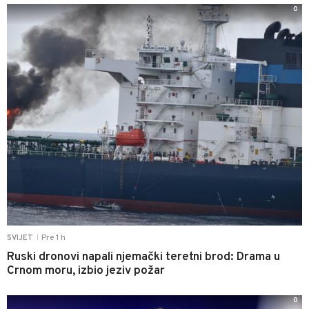
0
Pre 1 h
SVIJET
|
Ruski dronovi napali njemački teretni brod: Drama u
Crnom moru, izbio jeziv požar
0