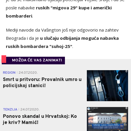
posle nabavke
ruskih "migova 29" kupe i američki
bombarderi
.
Mediji navode da Vašington još nije odgovorio na zahtev
Beograda i da je
u slučaju odbijanja moguća nabavka
ruskih bombardera "suhoj-25"
.
MOŽDA ĆE VAS ZANIMATI
0
REGION
24.07.2020.
|
Smrt u pritvoru: Provalnik umro u
policijskoj stanici!
0
TENZIJA
24.07.2020.
|
Ponovo skandal u Hrvatskoj: Ko
je kriv? Mamić!