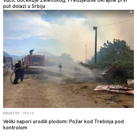
Vučić dočekuje Zelenskog: Predsjednik Ukrajine prvi
put dolazi u Srbiju
0
Pre 1 h
DRUŠTVO
|
Veliki napori urodili plodom: Požar kod Trebinja pod
kontrolom