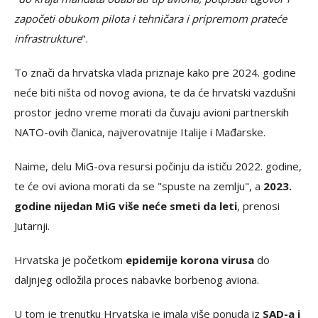
započeti obukom pilota i tehničara i pripremom prateće
infrastrukture
".
To znači da hrvatska vlada priznaje kako pre 2024. godine
neće biti ništa od novog aviona, te da će hrvatski vazdušni
prostor jedno vreme morati da čuvaju avioni partnerskih
NATO-ovih članica, najverovatnije Italije i Mađarske.
Naime, delu MiG-ova resursi počinju da ističu 2022. godine,
te će ovi aviona morati da se "spuste na zemlju", a
2023.
godine nijedan MiG više neće smeti da leti
, prenosi
Jutarnji.
Hrvatska je početkom
epidemije korona virusa
do
daljnjeg odložila proces nabavke borbenog aviona.
U tom je trenutku Hrvatska je imala više ponuda iz
SAD-a i