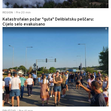
Pre 20 min
REGION
|
Katastrofalan požar "guta" Deliblatsku peščaru:
Cijelo selo evakuisano
0
Pre 41 min
DRUŠTVO
|