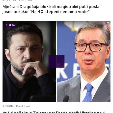
Mještani Dragočaja blokirali magistralni put i poslali
jasnu poruku: "Na 40 stepeni nemamo vode"
0
4 slika
Pre 49 min
REGION
|