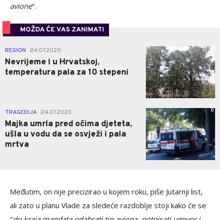
avione
".
MOŽDA ĆE VAS ZANIMATI
0
REGION
24.07.2020.
|
Nevrijeme i u Hrvatskoj,
temperatura pala za 10 stepeni
0
TRAGEDIJA
24.07.2020.
|
Majka umrla pred očima djeteta,
ušla u vodu da se osvježi i pala
mrtva
Međutim, on nije precizirao u kojem roku, piše Jutarnji list,
ali zato u planu Vlade za sledeće razdoblje stoji kako će se
"
do kraja mandata odabrati tip aviona, potpisati ugovor i