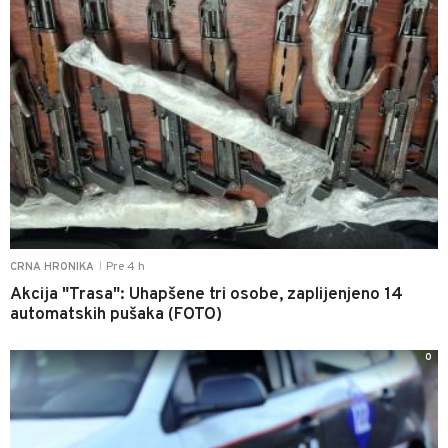
Pre 4 h
CRNA HRONIKA
|
Akcija "Trasa": Uhapšene tri osobe, zaplijenjeno 14
automatskih pušaka (FOTO)
0