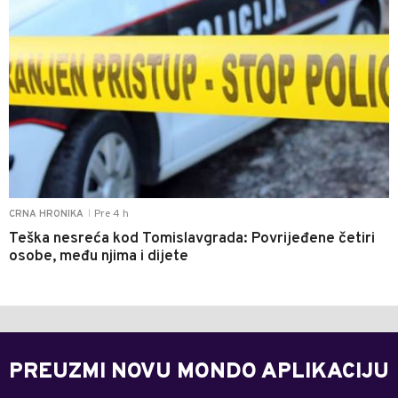
Pre 4 h
CRNA HRONIKA
|
Teška nesreća kod Tomislavgrada: Povrijeđene četiri
osobe, među njima i dijete
PREUZMI NOVU MONDO APLIKACIJU