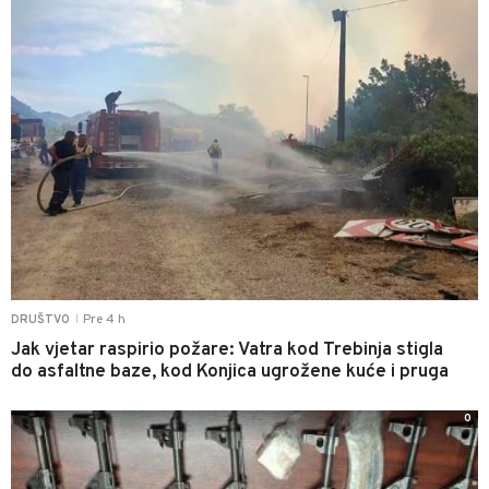
Pre 4 h
DRUŠTVO
|
Jak vjetar raspirio požare: Vatra kod Trebinja stigla
do asfaltne baze, kod Konjica ugrožene kuće i pruga
0