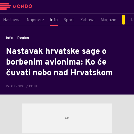
Naslovna
Najnovije
Info
Sport
Zabava
Magazin
M
Info
Region
Nastavak hrvatske sage o
borbenim avionima: Ko će
čuvati nebo nad Hrvatskom
26.07.2020. / 13:39