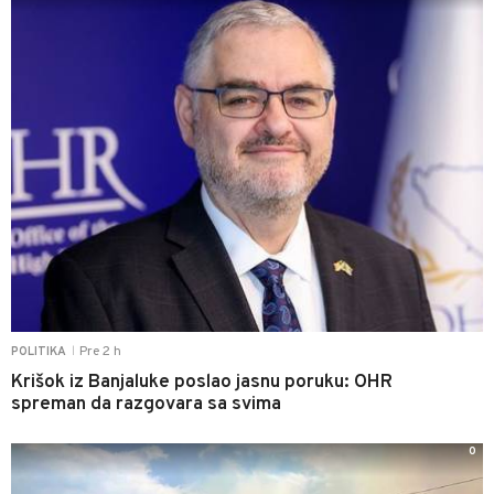
Pre 2 h
POLITIKA
|
Krišok iz Banjaluke poslao jasnu poruku: OHR
spreman da razgovara sa svima
0