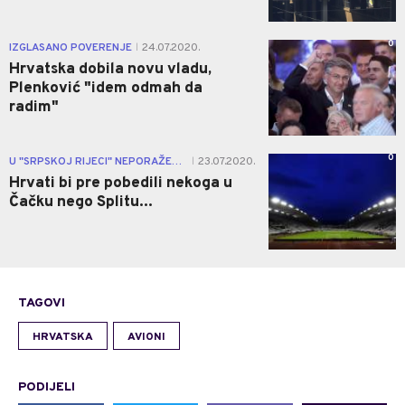
0
IZGLASANO POVERENJE
24.07.2020.
|
Hrvatska dobila novu vladu,
Plenković "idem odmah da
radim"
0
U "SRPSKOJ RIJECI" NEPORAŽENI...
23.07.2020.
|
Hrvati bi pre pobedili nekoga u
Čačku nego Splitu...
TAGOVI
HRVATSKA
AVIONI
PODIJELI