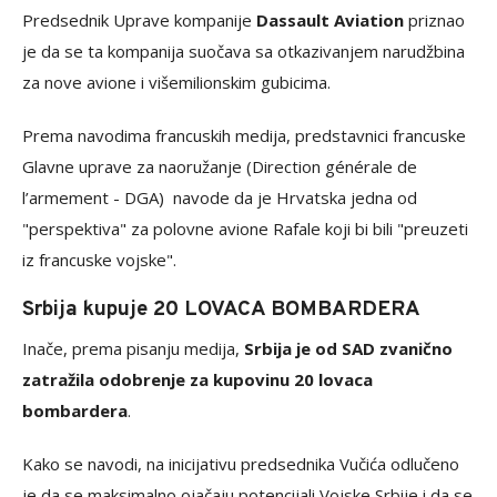
Predsednik Uprave kompanije
Dassault Aviation
priznao
je da se ta kompanija suočava sa otkazivanjem narudžbina
za nove avione i višemilionskim gubicima.
Prema navodima francuskih medija, predstavnici francuske
Glavne uprave za naoružanje (Direction générale de
l’armement - DGA) navode da je Hrvatska jedna od
"perspektiva" za polovne avione Rafale koji bi bili "preuzeti
iz francuske vojske".
Srbija kupuje 20 LOVACA BOMBARDERA
Inače, prema pisanju medija,
Srbija je od SAD zvanično
zatražila odobrenje za kupovinu 20 lovaca
bombardera
.
Kako se navodi, na inicijativu predsednika Vučića odlučeno
je da se maksimalno ojačaju potencijali Vojske Srbije i da se