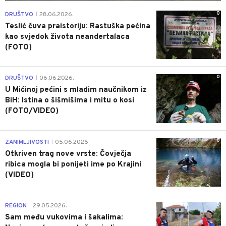
0
DRUŠTVO
28.06.2026.
|
Teslić čuva praistoriju: Rastuška pećina
kao svjedok života neandertalaca
(FOTO)
0
DRUŠTVO
06.06.2026.
|
U Mićinoj pećini s mladim naučnikom iz
BiH: Istina o šišmišima i mitu o kosi
(FOTO/VIDEO)
0
ZANIMLJIVOSTI
05.06.2026.
|
Otkriven trag nove vrste: Čovječja
ribica mogla bi ponijeti ime po Krajini
(VIDEO)
0
REGION
29.05.2026.
|
Sam među vukovima i šakalima: