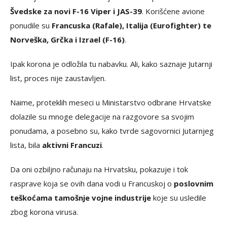
Švedske za novi F-16 Viper i JAS-39
. Korišćene avione
ponudile su
Francuska (Rafale), Italija (Eurofighter) te
Norveška, Grčka i Izrael (F-16)
.
Ipak korona je odložila tu nabavku. Ali, kako saznaje Jutarnji
list, proces nije zaustavljen.
Naime, proteklih meseci u Ministarstvo odbrane Hrvatske
dolazile su mnoge delegacije na razgovore sa svojim
ponudama, a posebno su, kako tvrde sagovornici Jutarnjeg
lista, bila
aktivni Francuzi
.
Da oni ozbiljno računaju na Hrvatsku, pokazuje i tok
rasprave koja se ovih dana vodi u Francuskoj o
poslovnim
teškoćama tamošnje vojne industrije
koje su usledile
zbog korona virusa.