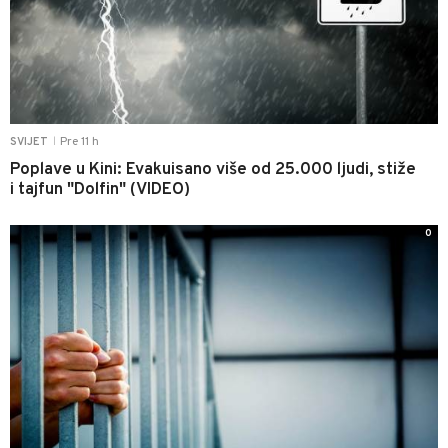
Pre 11 h
SVIJET
|
Poplave u Kini: Evakuisano više od 25.000 ljudi, stiže
i tajfun "Dolfin" (VIDEO)
0