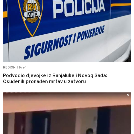
Pre 1 h
REGION
|
Podvodio djevojke iz Banjaluke i Novog Sada:
Osuđenik pronađen mrtav u zatvoru
0