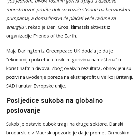
"Još jednom, divovi fosilnih goriva trpaju u džepove
monstruozne profite dok su vozači stisnuti na benzinskim
pumpama, a domaćinstva će plaćati veće račune za
energiju",
rekao je Deni Gros, klimatski aktivist iz
organizacije Friends of the Earth.
Maja Darlington iz Greenpeace UK dodala je da je
"ekonomija pokretana fosilnim gorivima nameštena" u
korist naftnih divova. Zbog ovakvih rezultata, obnovljeni su
pozivi na uvođenje poreza na ekstraprofit u Velikoj Britaniji,
SAD i unutar Evropske unije.
Posljedice sukoba na globalno
poslovanje
Sukob je ostavio dubok trag i na druge sektore. Danski
brodarski div Maersk upozorio je da je promet Ormuskim