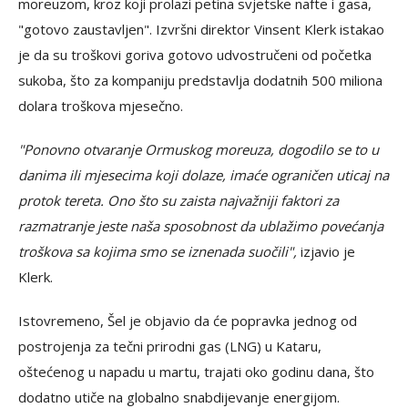
moreuzom, kroz koji prolazi petina svjetske nafte i gasa,
"gotovo zaustavljen". Izvršni direktor Vinsent Klerk istakao
je da su troškovi goriva gotovo udvostručeni od početka
sukoba, što za kompaniju predstavlja dodatnih 500 miliona
dolara troškova mjesečno.
"Ponovno otvaranje Ormuskog moreuza, dogodilo se to u
danima ili mjesecima koji dolaze, imaće ograničen uticaj na
protok tereta. Ono što su zaista najvažniji faktori za
razmatranje jeste naša sposobnost da ublažimo povećanja
troškova sa kojima smo se iznenada suočili",
izjavio je
Klerk.
Istovremeno, Šel je objavio da će popravka jednog od
postrojenja za tečni prirodni gas (LNG) u Kataru,
oštećenog u napadu u martu, trajati oko godinu dana, što
dodatno utiče na globalno snabdijevanje energijom.