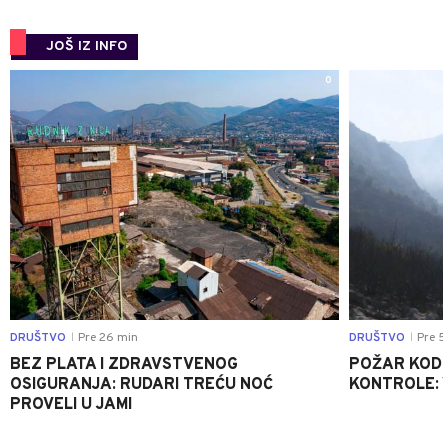
JOŠ IZ INFO
0
DRUŠTVO
Pre 26 min
DRUŠTVO
Pre 5
|
|
BEZ PLATA I ZDRAVSTVENOG
POŽAR KOD K
OSIGURANJA: RUDARI TREĆU NOĆ
KONTROLE: 
PROVELI U JAMI