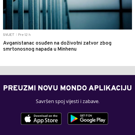
Pre 12 h
SVIJET
|
Avganistanac osuđen na doživotni zatvor zbog
smrtonosnog napada u Minhenu
PREUZMI NOVU MONDO APLIKACIJU
Savršen spoj vijesti i zabave.