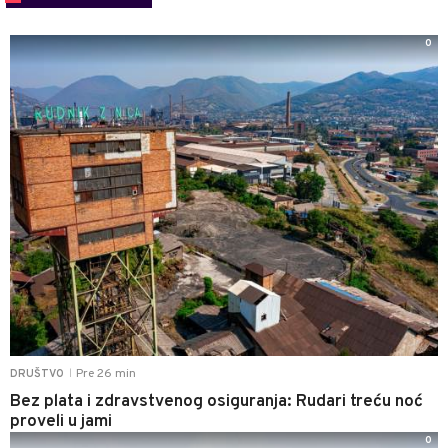
0
Pre 26 min
DRUŠTVO
|
Bez plata i zdravstvenog osiguranja: Rudari treću noć
proveli u jami
0