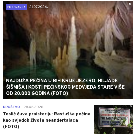
0
21.07.2026.
PUTOVANJA
NAJDUŽA PEĆINA U BIH KRIJE JEZERO, HILJADE
ŠIŠMIŠA I KOSTI PEĆINSKOG MEDVJEDA STARE VIŠE
OD 20.000 GODINA (FOTO)
0
DRUŠTVO
28.06.2026.
|
Teslić čuva praistoriju: Rastuška pećina
kao svjedok života neandertalaca
(FOTO)