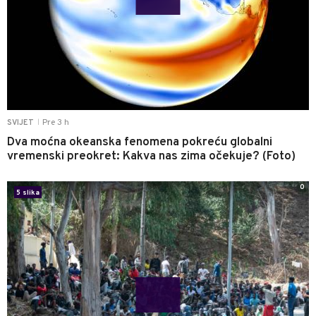
Pre 3 h
SVIJET
|
Dva moćna okeanska fenomena pokreću globalni
vremenski preokret: Kakva nas zima očekuje? (Foto)
0
5 slika