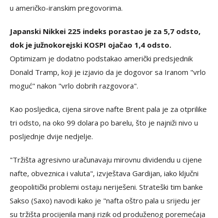
u američko-iranskim pregovorima.
Japanski Nikkei 225 indeks porastao je za 5,7 odsto,
dok je južnokorejski KOSPI ojačao 1,4 odsto.
Optimizam je dodatno podstakao američki predsjednik
Donald Tramp, koji je izjavio da je dogovor sa Iranom "vrlo
moguć" nakon "vrlo dobrih razgovora".
Kao posljedica, cijena sirove nafte Brent pala je za otprilike
tri odsto, na oko 99 dolara po barelu, što je najniži nivo u
posljednje dvije nedjelje.
"Tržišta agresivno uračunavaju mirovnu dividendu u cijene
nafte, obveznica i valuta", izvještava Gardijan, iako ključni
geopolitički problemi ostaju neriješeni. Strateški tim banke
Sakso (Saxo) navodi kako je "nafta oštro pala u srijedu jer
su tržišta procijenila manji rizik od produženog poremećaja