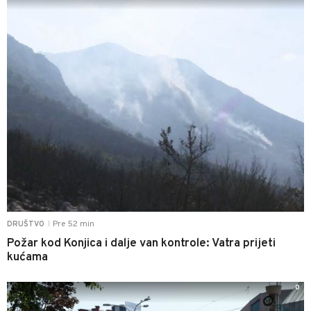
Pre 52 min
DRUŠTVO
|
Požar kod Konjica i dalje van kontrole: Vatra prijeti
kućama
0