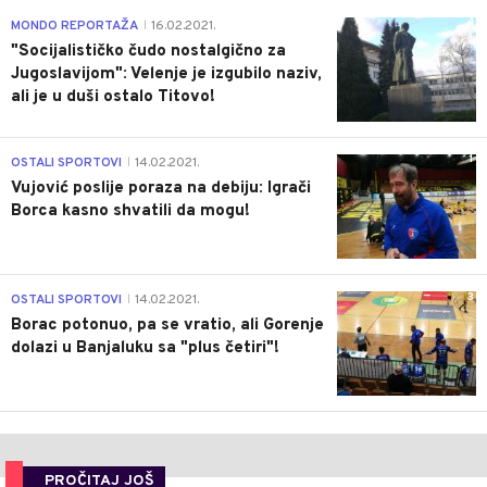
4
MONDO REPORTAŽA
16.02.2021.
|
"Socijalističko čudo nostalgično za
Jugoslavijom": Velenje je izgubilo naziv,
ali je u duši ostalo Titovo!
1
OSTALI SPORTOVI
14.02.2021.
|
Vujović poslije poraza na debiju: Igrači
Borca kasno shvatili da mogu!
3
OSTALI SPORTOVI
14.02.2021.
|
Borac potonuo, pa se vratio, ali Gorenje
dolazi u Banjaluku sa "plus četiri"!
PROČITAJ JOŠ