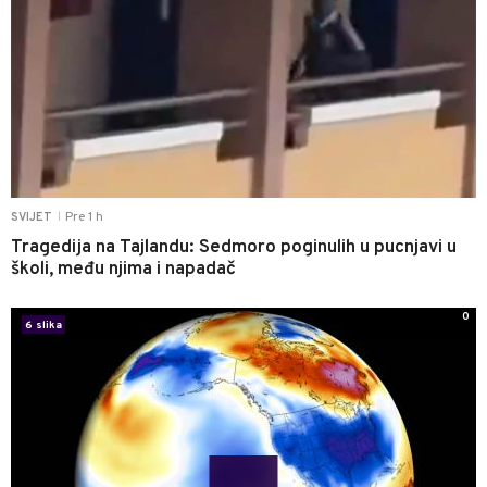
Pre 1 h
SVIJET
|
Tragedija na Tajlandu: Sedmoro poginulih u pucnjavi u
školi, među njima i napadač
0
6 slika