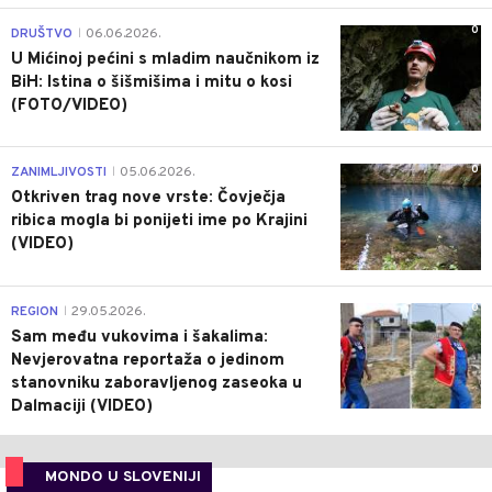
0
DRUŠTVO
06.06.2026.
|
U Mićinoj pećini s mladim naučnikom iz
BiH: Istina o šišmišima i mitu o kosi
(FOTO/VIDEO)
0
ZANIMLJIVOSTI
05.06.2026.
|
Otkriven trag nove vrste: Čovječja
ribica mogla bi ponijeti ime po Krajini
(VIDEO)
0
REGION
29.05.2026.
|
Sam među vukovima i šakalima:
Nevjerovatna reportaža o jedinom
stanovniku zaboravljenog zaseoka u
Dalmaciji (VIDEO)
MONDO U SLOVENIJI