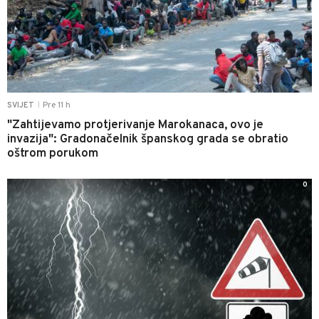
Pre 11 h
SVIJET
|
"Zahtijevamo protjerivanje Marokanaca, ovo je
invazija": Gradonačelnik španskog grada se obratio
oštrom porukom
0