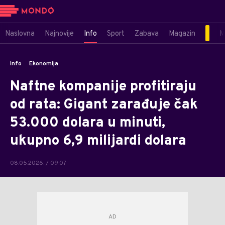
Naslovna
Najnovije
Info
Sport
Zabava
Magazin
M
Info
Ekonomija
Naftne kompanije profitiraju
od rata: Gigant zarađuje čak
53.000 dolara u minuti,
ukupno 6,9 milijardi dolara
08.05.2026. / 09:07