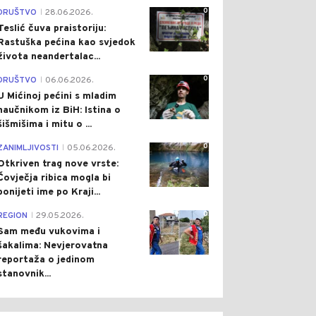
0
DRUŠTVO
28.06.2026.
|
Teslić čuva praistoriju:
Rastuška pećina kao svjedok
života neandertalac...
0
DRUŠTVO
06.06.2026.
|
U Mićinoj pećini s mladim
naučnikom iz BiH: Istina o
šišmišima i mitu o ...
0
ZANIMLJIVOSTI
05.06.2026.
|
Otkriven trag nove vrste:
Čovječja ribica mogla bi
ponijeti ime po Kraji...
0
REGION
29.05.2026.
|
Sam među vukovima i
šakalima: Nevjerovatna
reportaža o jedinom
stanovnik...