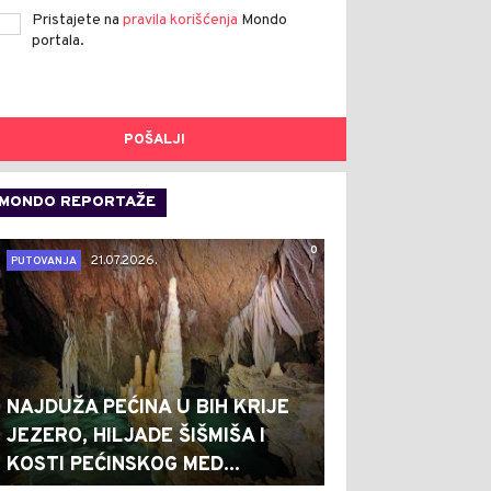
Pristajete na
pravila korišćenja
Mondo
portala.
POŠALJI
MONDO REPORTAŽE
0
21.07.2026.
PUTOVANJA
NAJDUŽA PEĆINA U BIH KRIJE
JEZERO, HILJADE ŠIŠMIŠA I
KOSTI PEĆINSKOG MED...