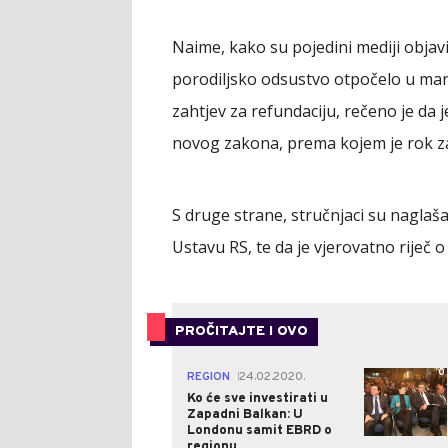
Naime, kako su pojedini mediji objavi
porodiljsko odsustvo otpočelo u mar
zahtjev za refundaciju, rečeno je da 
novog zakona, prema kojem je rok za
S druge strane, stručnjaci su naglaš
Ustavu RS, te da je vjerovatno riječ o
PROČITAJTE I OVO
0
REGION
24.02.2020.
|
Ko će sve investirati u
Zapadni Balkan: U
Londonu samit EBRD o
regionu