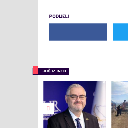
PODIJELI
JOŠ IZ INFO
0