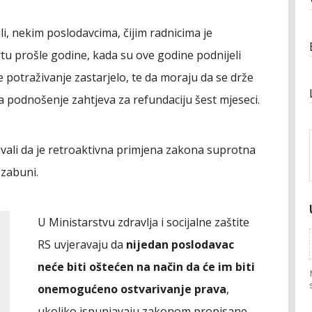
li, nekim poslodavcima, čijim radnicima je
tu prošle godine, kada su ove godine podnijeli
je potraživanje zastarjelo, te da moraju da se drže
 podnošenje zahtjeva za refundaciju šest mjeseci.
avali da je retroaktivna primjena zakona suprotna
 zabuni.
U Ministarstvu zdravlja i socijalne zaštite
RS uvjeravaju da
nijedan poslodavac
neće biti oštećen na način da će im biti
onemogućeno ostvarivanje prava
,
ukoliko ispunjavaju zakonom propisane