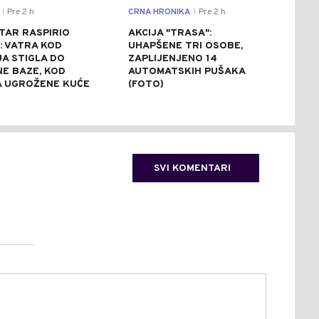
Pre 2 h
CRNA HRONIKA
Pre 2 h
CRNA
|
|
TAR RASPIRIO
AKCIJA "TRASA":
TEŠ
: VATRA KOD
UHAPŠENE TRI OSOBE,
TOM
A STIGLA DO
ZAPLIJENJENO 14
POV
NE BAZE, KOD
AUTOMATSKIH PUŠAKA
OSO
A UGROŽENE KUĆE
(FOTO)
DIJ
SVI KOMENTARI