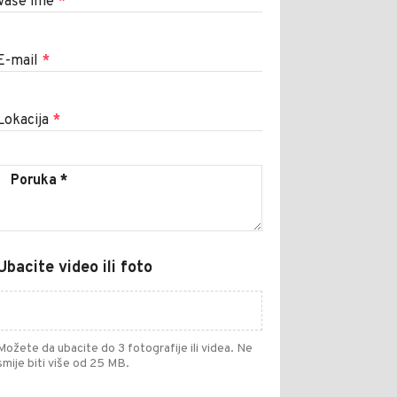
Vaše ime
*
E-mail
*
Lokacija
*
Ubacite video ili foto
Možete da ubacite do 3 fotografije ili videa. Ne
smije biti više od 25 MB.