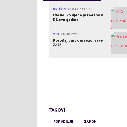
DRUŠTVO
04.06.2019.
|
Evo koliko djece je rođeno u
RS ove godine
STIL
15.10.2018.
|
Porođaj carskim rezom sve
češći
TAGOVI
PORODILJE
ZAKON