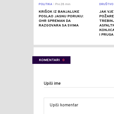
POLITIKA
Pre 28 min
DRUŠTVO
|
KRIŠOK IZ BANJALUKE
JAK VJE
POSLAO JASNU PORUKU:
POŽARE
OHR SPREMAN DA
TREBINJ
RAZGOVARA SA SVIMA
ASFALT
KONJIC
I PRUGA
KOMENTARI
0
Upiši ime