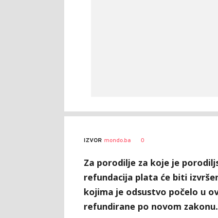
Bojana
AUTOR
0
IZVOR
mondo.ba
Živanić
Za porodilje za koje je porodi
refundacija plata će biti izvr
kojima je odsustvo počelo u ovo
refundirane po novom zakonu.