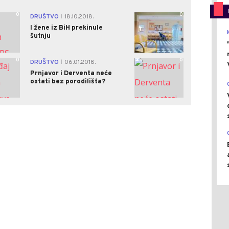
0
0
DRUŠTVO
18.10.2018.
|
I žene iz BiH prekinule
šutnju
0
0
DRUŠTVO
06.01.2018.
|
Prnjavor i Derventa neće
ostati bez porodilišta?