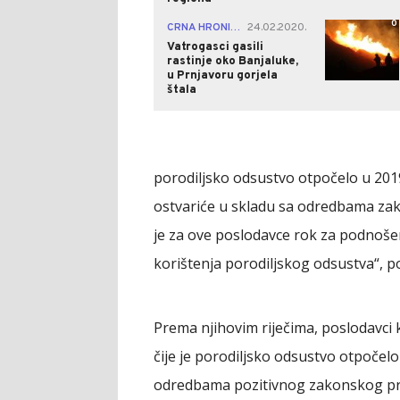
0
CRNA HRONIKA
24.02.2020.
|
Vatrogasci gasili
rastinje oko Banjaluke,
u Prnjavoru gorjela
štala
porodiljsko odsustvo otpočelo u 2019
ostvariće u skladu sa odredbama zako
je za ove poslodavce rok za podnoše
korištenja porodiljskog odsustva“, p
Prema njihovim riječima, poslodavci 
čije je porodiljsko odsustvo otpočelo
odredbama pozitivnog zakonskog pro