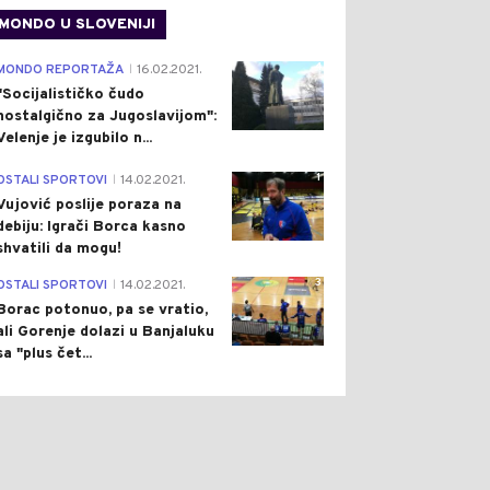
MONDO U SLOVENIJI
4
MONDO REPORTAŽA
16.02.2021.
|
"Socijalističko čudo
nostalgično za Jugoslavijom":
Velenje je izgubilo n...
1
OSTALI SPORTOVI
14.02.2021.
|
Vujović poslije poraza na
debiju: Igrači Borca kasno
shvatili da mogu!
3
OSTALI SPORTOVI
14.02.2021.
|
Borac potonuo, pa se vratio,
ali Gorenje dolazi u Banjaluku
sa "plus čet...