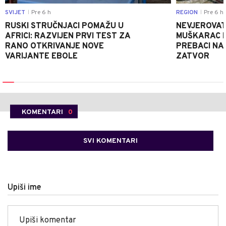
SVIJET
Pre 6 h
REGION
Pre 6 h
|
|
RUSKI STRUČNJACI POMAŽU U
NEVJEROVATA
AFRICI: RAZVIJEN PRVI TEST ZA
MUŠKARAC H
RANO OTKRIVANJE NOVE
PREBACI NA
VARIJANTE EBOLE
ZATVOR
KOMENTARI
0
SVI KOMENTARI
Upiši ime