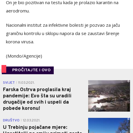
On je bio pozitivan na testu kada je prolazio karantin na
aerodromu.
Nacionalni institut za infektivne bolesti je pozvao za jaču
graničnu kontrolu u sklopu napora da se zaustavi širenje
korona virusa.
(Mondo/Agencije)
PROČITAJTE I OVO
0
SVIJET
11.03.2021.
|
Farska Ostrva proglasila kraj
pandemije: Evo šta su uradili
drugačije od svih i uspeli da
pobede koronu!
0
DRUŠTVO
12.03.2021.
|
U Trebinju pojačane mjere: