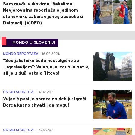
Sam među vukovima i šakalima:
Nevjerovatna reportaža o jedinom
stanovniku zaboravljenog zaseoka u
Dalmaciji (VIDEO)
MONDO U SLOVENIJI
4
MONDO REPORTAŽA
16.02.2021.
|
"Socijalističko čudo nostalgično za
Jugoslavijom": Velenje je izgubilo naziv,
ali je u duši ostalo Titovo!
1
OSTALI SPORTOVI
14.02.2021.
|
Vujović poslije poraza na debiju: Igrači
Borca kasno shvatili da mogu!
3
OSTALI SPORTOVI
14.02.2021.
|