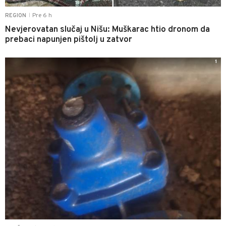
Pre 6 h
REGION
|
Nevjerovatan slučaj u Nišu: Muškarac htio dronom da
prebaci napunjen pištolj u zatvor
1