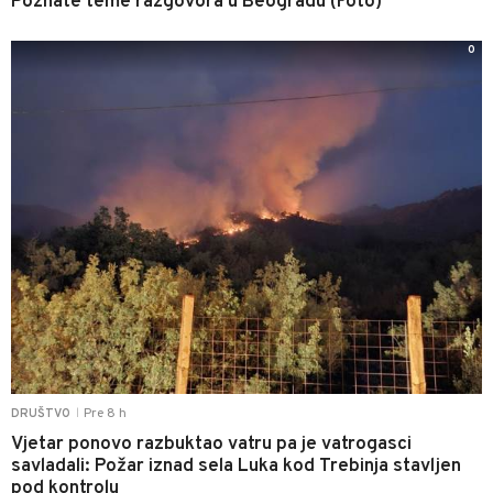
Poznate teme razgovora u Beogradu (Foto)
0
Pre 8 h
DRUŠTVO
|
Vjetar ponovo razbuktao vatru pa je vatrogasci
savladali: Požar iznad sela Luka kod Trebinja stavljen
pod kontrolu