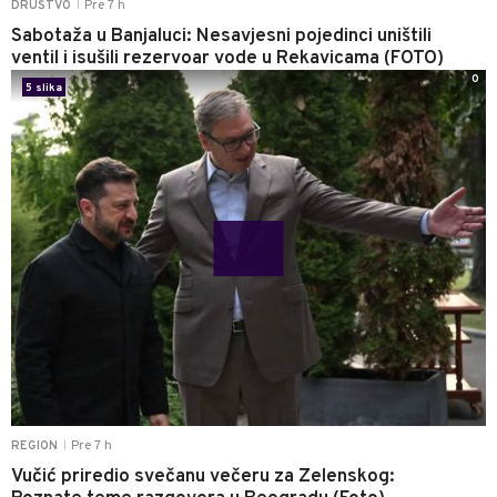
Pre 7 h
DRUŠTVO
|
Sabotaža u Banjaluci: Nesavjesni pojedinci uništili
ventil i isušili rezervoar vode u Rekavicama (FOTO)
0
5 slika
Pre 7 h
REGION
|
Vučić priredio svečanu večeru za Zelenskog: