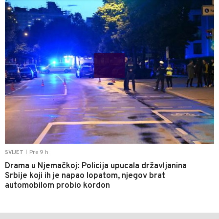
Pre 9 h
SVIJET
|
Drama u Njemačkoj: Policija upucala državljanina
Srbije koji ih je napao lopatom, njegov brat
automobilom probio kordon