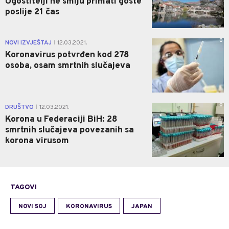
Ugostitelji ne smiju primati goste
poslije 21 čas
0
NOVI IZVJEŠTAJ
12.03.2021.
|
Koronavirus potvrđen kod 278
osoba, osam smrtnih slučajeva
0
DRUŠTVO
12.03.2021.
|
Korona u Federaciji BiH: 28
smrtnih slučajeva povezanih sa
korona virusom
TAGOVI
NOVI SOJ
KORONAVIRUS
JAPAN