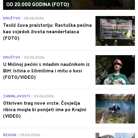
OD 20.000 GODINA (FOTO)
0
DRUŠTVO
28.06.2026.
|
Teslić čuva praistoriju: Rastuška pećina
kao svjedok života neandertalaca
(FOTO)
0
DRUŠTVO
06.06.2026.
|
U Mićinoj pećini s mladim naučnikom iz
BiH: Istina o šišmišima i mitu o kosi
(FOTO/VIDEO)
0
ZANIMLJIVOSTI
05.06.2026.
|
Otkriven trag nove vrste: Čovječja
ribica mogla bi ponijeti ime po Krajini
(VIDEO)
0
REGION
29.05.2026.
|