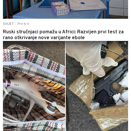
Pre 6 h
SVIJET
|
Ruski stručnjaci pomažu u Africi: Razvijen prvi test za
rano otkrivanje nove varijante ebole
0