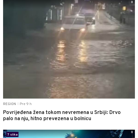
0
Pre 9 h
REGION
|
Povrijeđena žena tokom nevremena u Srbiji: Drvo
palo na nju, hitno prevezena u bolnicu
0
7 slika