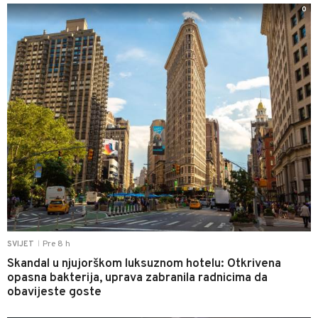
0
Pre 8 h
SVIJET
|
Skandal u njujorškom luksuznom hotelu: Otkrivena
opasna bakterija, uprava zabranila radnicima da
obavijeste goste