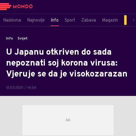
Naslovna
Najnovije
Info
Sport
Zabava
Magazin
M
Info
Svijet
U Japanu otkriven do sada
nepoznati soj korona virusa:
Vjeruje se da je visokozarazan
12.03.2021. / 16:56