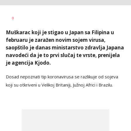
Lana
AUTOR
0
Stošić
Muškarac koji je stigao u Japan sa Filipina u
februaru je zaražen novim sojem virusa,
saopštilo je danas ministarstvo zdravlja Japana
navodeći da je to prvi slučaj te vrste, prenijela
je agencija Kjodo.
Dosad nepoznati tip koronavirusa se razlikuje od sojeva
koji su otkriveni u Velikoj Britaniji, Južnoj Africi i Brazilu.