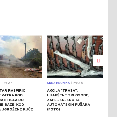
0
0
Pre 2 h
CRNA HRONIKA
Pre 2 h
CRNA
|
|
TAR RASPIRIO
AKCIJA "TRASA":
TEŠ
: VATRA KOD
UHAPŠENE TRI OSOBE,
TOM
A STIGLA DO
ZAPLIJENJENO 14
POV
NE BAZE, KOD
AUTOMATSKIH PUŠAKA
OSO
A UGROŽENE KUĆE
(FOTO)
DIJ