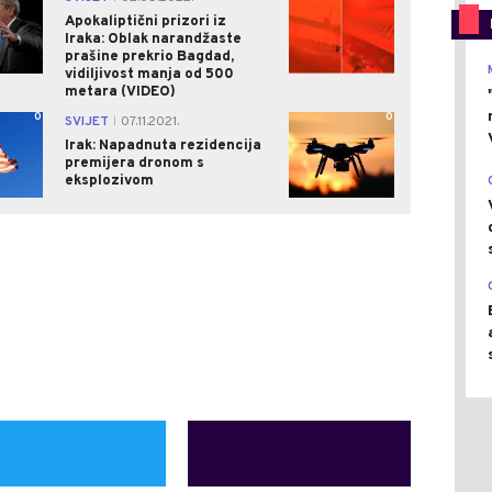
Apokaliptični prizori iz
Iraka: Oblak narandžaste
prašine prekrio Bagdad,
vidiljivost manja od 500
metara (VIDEO)
0
0
SVIJET
07.11.2021.
|
Irak: Napadnuta rezidencija
premijera dronom s
eksplozivom