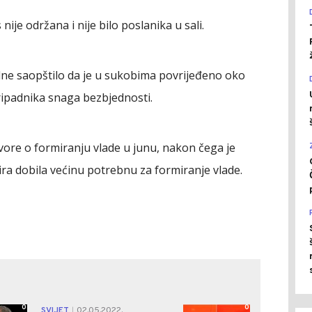
je održana i nije bilo poslanika u sali.
dne saopštilo da je u sukobima povrijeđeno oko
ripadnika snaga bezbjednosti.
ovore o formiranju vlade u junu, nakon čega je
ira dobila većinu potrebnu za formiranje vlade.
0
0
SVIJET
02.05.2022.
|