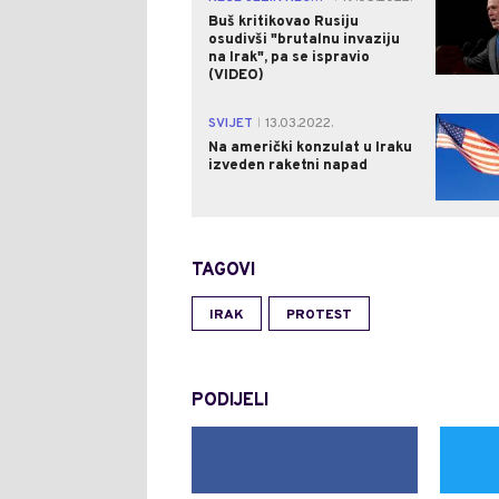
Buš kritikovao Rusiju
osudivši "brutalnu invaziju
na Irak", pa se ispravio
(VIDEO)
SVIJET
13.03.2022.
|
Na američki konzulat u Iraku
izveden raketni napad
TAGOVI
IRAK
PROTEST
PODIJELI