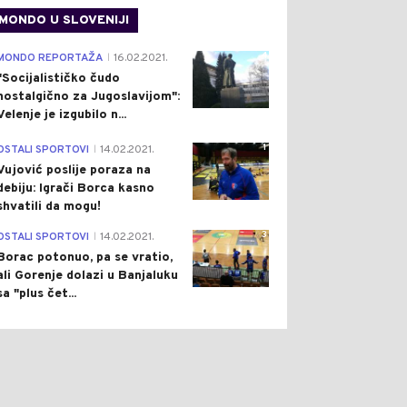
MONDO U SLOVENIJI
4
MONDO REPORTAŽA
16.02.2021.
|
"Socijalističko čudo
nostalgično za Jugoslavijom":
Velenje je izgubilo n...
1
OSTALI SPORTOVI
14.02.2021.
|
Vujović poslije poraza na
debiju: Igrači Borca kasno
shvatili da mogu!
3
OSTALI SPORTOVI
14.02.2021.
|
Borac potonuo, pa se vratio,
ali Gorenje dolazi u Banjaluku
sa "plus čet...