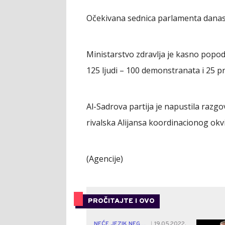
Očekivana sednica parlamenta danas ni
Ministarstvo zdravlja je kasno popo
125 ljudi – 100 demonstranata i 25 p
Al-Sadrova partija je napustila razg
rivalska Alijansa koordinacionog okv
(Agencije)
PROČITAJTE I OVO
NEĆE JEZIK NEGO PRAVO
19.05.2022.
|