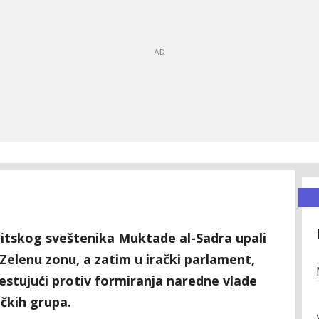
šiitskog sveštenika Muktade al-Sadra upali
u Zelenu zonu, a zatim u irački parlament,
testujući protiv formiranja naredne vlade
ičkih grupa.