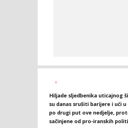
Nikolina
AUTOR
0
Damjanić
Hiljade sljedbenika uticajnog 
su danas srušiti barijere i ući 
po drugi put ove nedjelje, pro
sačinjene od pro-iranskih polit