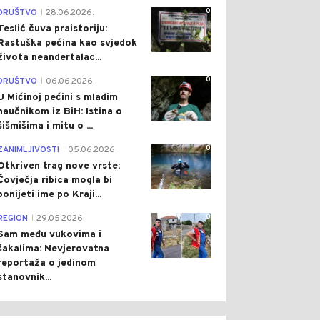
0
DRUŠTVO
28.06.2026.
|
Teslić čuva praistoriju:
Rastuška pećina kao svjedok
života neandertalac...
0
DRUŠTVO
06.06.2026.
|
U Mićinoj pećini s mladim
naučnikom iz BiH: Istina o
šišmišima i mitu o ...
0
ZANIMLJIVOSTI
05.06.2026.
|
Otkriven trag nove vrste:
Čovječja ribica mogla bi
ponijeti ime po Kraji...
0
REGION
29.05.2026.
|
Sam među vukovima i
šakalima: Nevjerovatna
reportaža o jedinom
stanovnik...