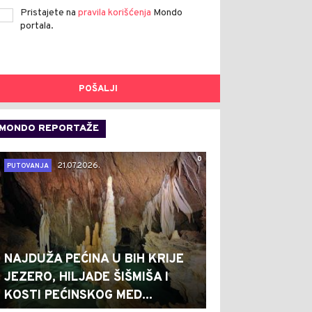
Pristajete na
pravila korišćenja
Mondo
portala.
POŠALJI
MONDO REPORTAŽE
0
21.07.2026.
PUTOVANJA
NAJDUŽA PEĆINA U BIH KRIJE
JEZERO, HILJADE ŠIŠMIŠA I
KOSTI PEĆINSKOG MED...