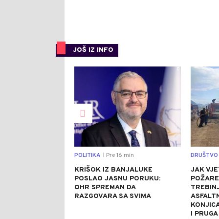
JOŠ IZ INFO
0
POLITIKA
Pre 16 min
DRUŠTVO
|
KRIŠOK IZ BANJALUKE
JAK VJE
POSLAO JASNU PORUKU:
POŽARE
OHR SPREMAN DA
TREBINJ
RAZGOVARA SA SVIMA
ASFALT
KONJIC
I PRUGA