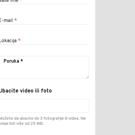
Vaše ime
*
E-mail
*
Lokacija
*
Ubacite video ili foto
Možete da ubacite do 3 fotografije ili videa. Ne
smije biti više od 25 MB.