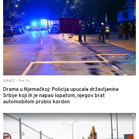
Pre 1 h
SVIJET
|
Drama u Njemačkoj: Policija upucala državljanina
Srbije koji ih je napao lopatom, njegov brat
automobilom probio kordon
0