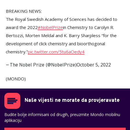
BREAKING NEWS:
The Royal Swedish Academy of Sciences has decided to
award the 2022
#NobelPrize
in Chemistry to Carolyn R.
Bertozzi, Morten Meldal and K. Barry Sharpless “for the
development of click chemistry and bioorthogonal
chemistry.”
pic.twitter.com/5tu6aOedy4
October 5, 2022
— The Nobel Prize (@NobelPrize)
(MONDO)
Naše vijesti ne morate da provjeravate
Budite bolje informisani od drugih, preuzmite Mondo mobilnu
aplikaciju