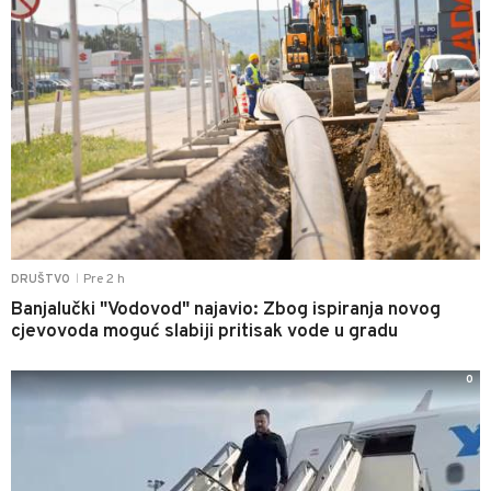
Pre 2 h
DRUŠTVO
|
Banjalučki "Vodovod" najavio: Zbog ispiranja novog
cjevovoda moguć slabiji pritisak vode u gradu
0