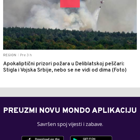
Pre 3 h
REGION
|
Apokaliptični prizori požara u Deliblatskoj peščari:
Stigla i Vojska Srbije, nebo se ne vidi od dima (Foto)
PREUZMI NOVU MONDO APLIKACIJU
Savršen spoj vijesti i zabave.