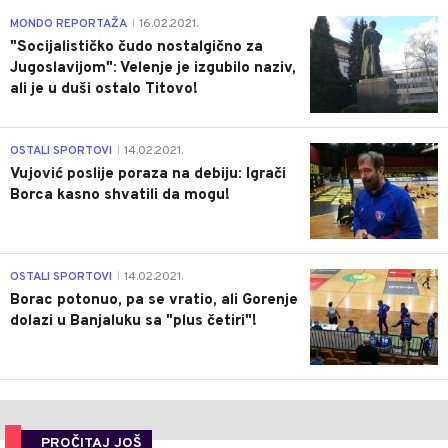
4
MONDO REPORTAŽA
16.02.2021.
|
"Socijalističko čudo nostalgično za
Jugoslavijom": Velenje je izgubilo naziv,
ali je u duši ostalo Titovo!
1
OSTALI SPORTOVI
14.02.2021.
|
Vujović poslije poraza na debiju: Igrači
Borca kasno shvatili da mogu!
3
OSTALI SPORTOVI
14.02.2021.
|
Borac potonuo, pa se vratio, ali Gorenje
dolazi u Banjaluku sa "plus četiri"!
PROČITAJ JOŠ