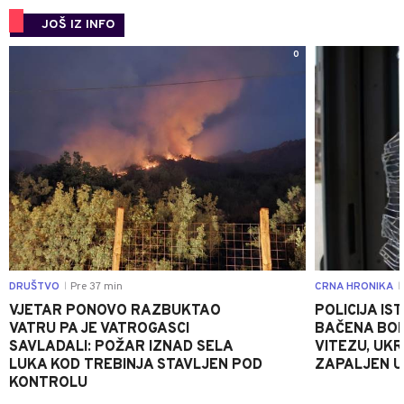
JOŠ IZ INFO
0
DRUŠTVO
Pre 37 min
CRNA HRONIKA
|
|
VJETAR PONOVO RAZBUKTAO
POLICIJA I
VATRU PA JE VATROGASCI
BAČENA BOM
SAVLADALI: POŽAR IZNAD SELA
VITEZU, UKR
LUKA KOD TREBINJA STAVLJEN POD
ZAPALJEN U
KONTROLU