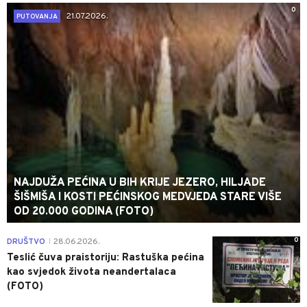
0
21.07.2026.
PUTOVANJA
NAJDUŽA PEĆINA U BIH KRIJE JEZERO, HILJADE
ŠIŠMIŠA I KOSTI PEĆINSKOG MEDVJEDA STARE VIŠE
OD 20.000 GODINA (FOTO)
0
DRUŠTVO
28.06.2026.
|
Teslić čuva praistoriju: Rastuška pećina
kao svjedok života neandertalaca
(FOTO)