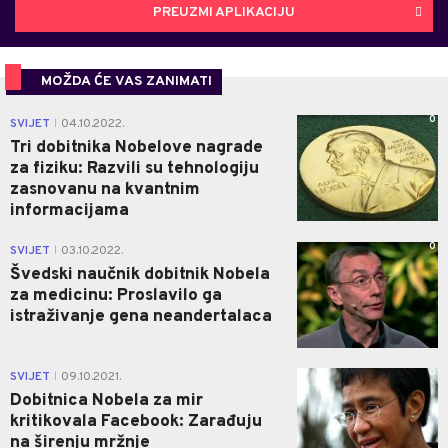
PREUZMI APLIKACIJU
MOŽDA ĆE VAS ZANIMATI
0
SVIJET
04.10.2022.
|
Tri dobitnika Nobelove nagrade
za fiziku: Razvili su tehnologiju
zasnovanu na kvantnim
informacijama
0
SVIJET
03.10.2022.
|
Švedski naučnik dobitnik Nobela
za medicinu: Proslavilo ga
istraživanje gena neandertalaca
0
SVIJET
09.10.2021.
|
Dobitnica Nobela za mir
kritikovala Facebook: Zarađuju
na širenju mržnje