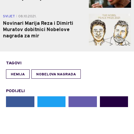
0
SVIJET
08.10.2021.
|
Novinari Marija Reza i Dimirti
Muratov dobitnici Nobelove
nagrada za mir
TAGOVI
HEMIJA
NOBELOVA NAGRADA
PODIJELI