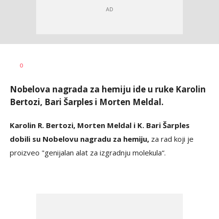
Dragana
AUTOR
0
Božić
Nobelova nagrada za hemiju ide u ruke Karolin
Bertozi, Bari Šarples i Morten Meldal.
Karolin R. Bertozi, Morten Meldal i K. Bari Šarples
dobili su Nobelovu nagradu za hemiju,
za rad koji je
proizveo "genijalan alat za izgradnju molekula“.