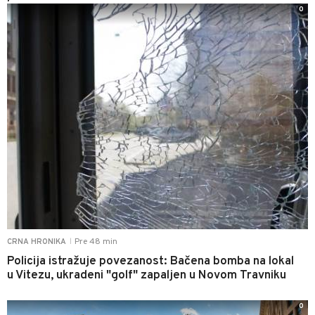
0
Pre 48 min
CRNA HRONIKA
|
Policija istražuje povezanost: Bačena bomba na lokal
u Vitezu, ukradeni "golf" zapaljen u Novom Travniku
0