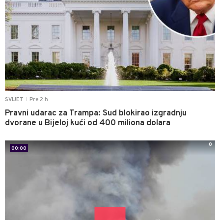
Pre 2 h
SVIJET
|
Pravni udarac za Trampa: Sud blokirao izgradnju
dvorane u Bijeloj kući od 400 miliona dolara
0
00:00