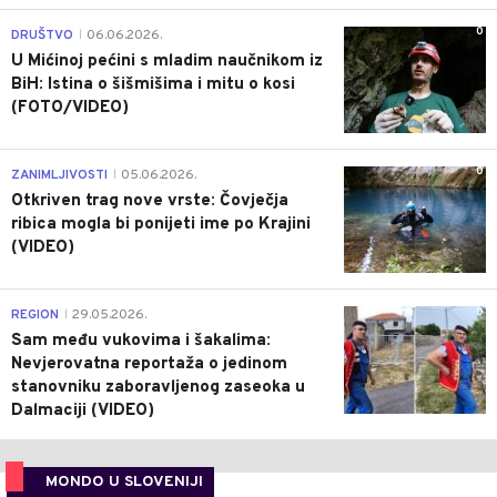
0
DRUŠTVO
06.06.2026.
|
U Mićinoj pećini s mladim naučnikom iz
BiH: Istina o šišmišima i mitu o kosi
(FOTO/VIDEO)
0
ZANIMLJIVOSTI
05.06.2026.
|
Otkriven trag nove vrste: Čovječja
ribica mogla bi ponijeti ime po Krajini
(VIDEO)
0
REGION
29.05.2026.
|
Sam među vukovima i šakalima:
Nevjerovatna reportaža o jedinom
stanovniku zaboravljenog zaseoka u
Dalmaciji (VIDEO)
MONDO U SLOVENIJI