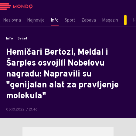
Naslovna
Najnovije
Info
Sport
Zabava
Magazin
M
Info
Svijet
Hemičari Bertozi, Meldal i
Šarples osvojili Nobelovu
nagradu: Napravili su
"genijalan alat za pravljenje
molekula"
05.10.2022. / 21:46