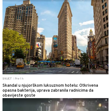
Pre 1 h
SVIJET
|
Skandal u njujorškom luksuznom hotelu: Otkrivena
opasna bakterija, uprava zabranila radnicima da
obavijeste goste
0