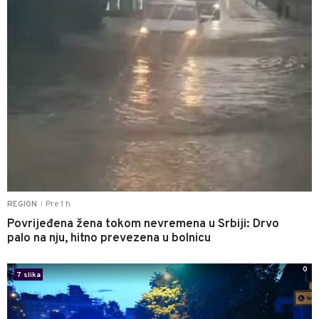
Pre 1 h
REGION
|
Povrijeđena žena tokom nevremena u Srbiji: Drvo
palo na nju, hitno prevezena u bolnicu
0
7 slika