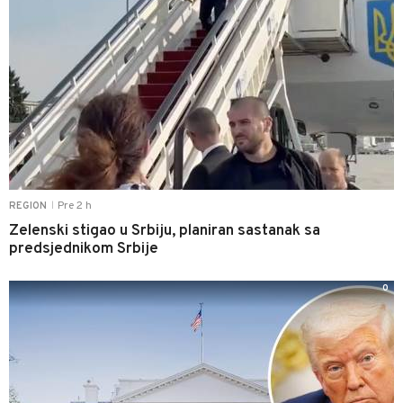
Pre 2 h
REGION
|
Zelenski stigao u Srbiju, planiran sastanak sa
predsjednikom Srbije
0