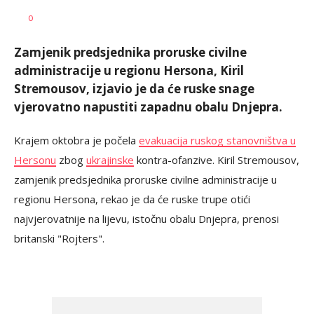
Vesna
AUTOR
0
Kerkez
Zamjenik predsjednika proruske civilne
administracije u regionu Hersona, Kiril
Stremousov, izjavio je da će ruske snage
vjerovatno napustiti zapadnu obalu Dnjepra.
Krajem oktobra je počela
evakuacija ruskog stanovništva u
Hersonu
zbog
ukrajinske
kontra-ofanzive. Kiril Stremousov,
zamjenik predsjednika proruske civilne administracije u
regionu Hersona, rekao je da će ruske trupe otići
najvjerovatnije na lijevu, istočnu obalu Dnjepra, prenosi
britanski "Rojters".