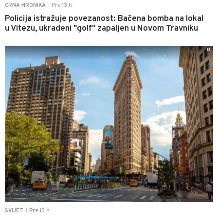
Pre 13 h
CRNA HRONIKA
|
Policija istražuje povezanost: Bačena bomba na lokal
u Vitezu, ukradeni "golf" zapaljen u Novom Travniku
0
Pre 13 h
SVIJET
|