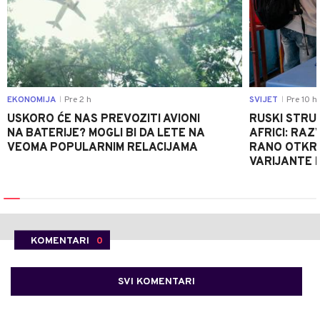
EKONOMIJA
Pre 2 h
SVIJET
Pre 10 h
|
|
USKORO ĆE NAS PREVOZITI AVIONI
RUSKI STRU
NA BATERIJE? MOGLI BI DA LETE NA
AFRICI: RAZ
VEOMA POPULARNIM RELACIJAMA
RANO OTKRI
VARIJANTE 
KOMENTARI
0
SVI KOMENTARI