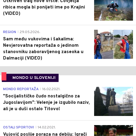
Otkriven trag nove vrste: Čovječja
ribica mogla bi ponijeti ime po Krajini
(VIDEO)
0
REGION
29.05.2026.
|
Sam među vukovima i šakalima:
Nevjerovatna reportaža o jedinom
stanovniku zaboravljenog zaseoka u
Dalmaciji (VIDEO)
MONDO U SLOVENIJI
4
MONDO REPORTAŽA
16.02.2021.
|
"Socijalističko čudo nostalgično za
Jugoslavijom": Velenje je izgubilo naziv,
ali je u duši ostalo Titovo!
1
OSTALI SPORTOVI
14.02.2021.
|
Vujović poslije poraza na debiju: Igrači