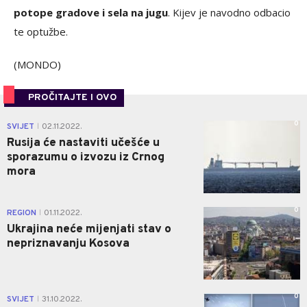
potope gradove i sela na jugu
. Kijev je navodno odbacio
te optužbe.
(MONDO)
PROČITAJTE I OVO
0
SVIJET
02.11.2022.
|
Rusija će nastaviti učešće u
sporazumu o izvozu iz Crnog
mora
0
REGION
01.11.2022.
|
Ukrajina neće mijenjati stav o
nepriznavanju Kosova
0
SVIJET
31.10.2022.
|