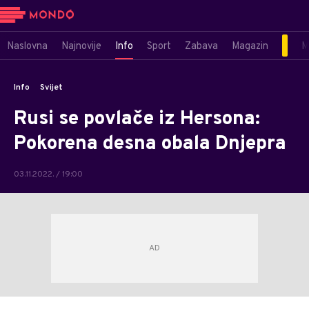
Naslovna
Najnovije
Info
Sport
Zabava
Magazin
M
Info
Svijet
Rusi se povlače iz Hersona:
Pokorena desna obala Dnjepra
03.11.2022. / 19:00