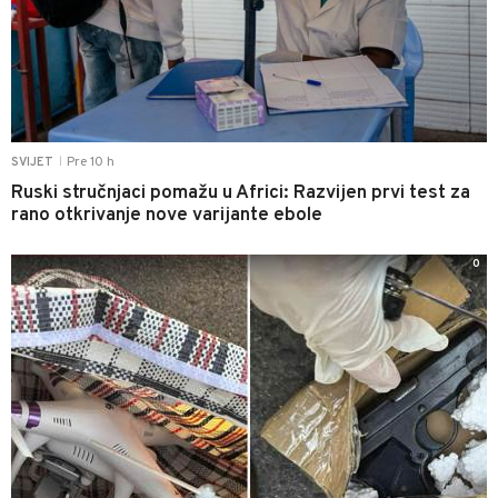
Pre 10 h
SVIJET
|
Ruski stručnjaci pomažu u Africi: Razvijen prvi test za
rano otkrivanje nove varijante ebole
0