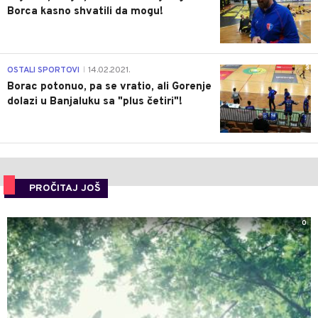
Borca kasno shvatili da mogu!
3
OSTALI SPORTOVI
14.02.2021.
|
Borac potonuo, pa se vratio, ali Gorenje
dolazi u Banjaluku sa "plus četiri"!
PROČITAJ JOŠ
0