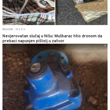
Pre 11 h
REGION
|
Nevjerovatan slučaj u Nišu: Muškarac htio dronom da
prebaci napunjen pištolj u zatvor
1