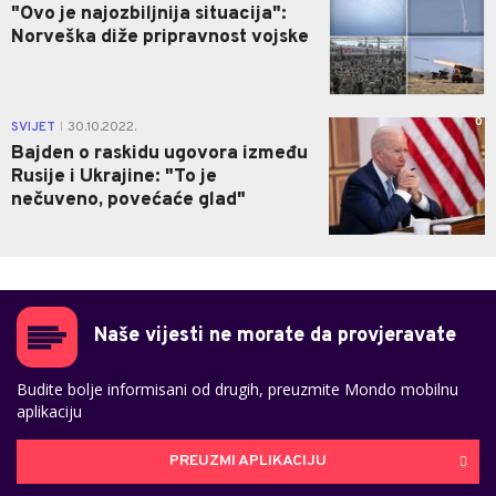
"Ovo je najozbiljnija situacija":
Norveška diže pripravnost vojske
0
SVIJET
30.10.2022.
|
Bajden o raskidu ugovora između
Rusije i Ukrajine: "To je
nečuveno, povećaće glad"
Naše vijesti ne morate da provjeravate
Budite bolje informisani od drugih, preuzmite Mondo mobilnu
aplikaciju
PREUZMI APLIKACIJU