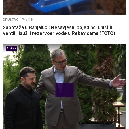
Pre 11 h
DRUŠTVO
|
Sabotaža u Banjaluci: Nesavjesni pojedinci uništili
ventil i isušili rezervoar vode u Rekavicama (FOTO)
0
5 slika