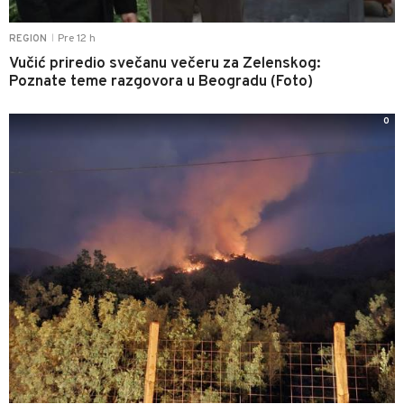
Pre 12 h
REGION
|
Vučić priredio svečanu večeru za Zelenskog:
Poznate teme razgovora u Beogradu (Foto)
0