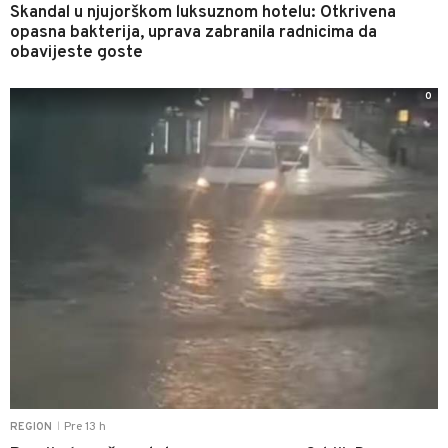
Skandal u njujorškom luksuznom hotelu: Otkrivena
opasna bakterija, uprava zabranila radnicima da
obavijeste goste
0
Pre 13 h
REGION
|