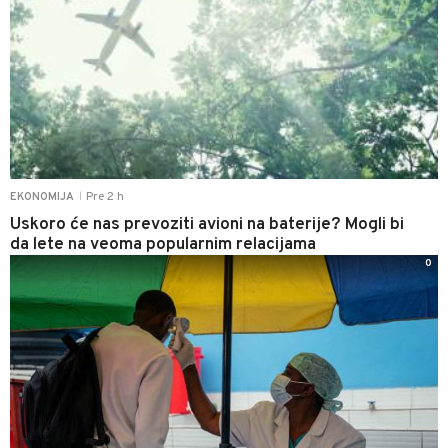
Pre 2 h
EKONOMIJA
|
Uskoro će nas prevoziti avioni na baterije? Mogli bi
da lete na veoma popularnim relacijama
0