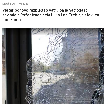
Pre 12 h
DRUŠTVO
|
Vjetar ponovo razbuktao vatru pa je vatrogasci
savladali: Požar iznad sela Luka kod Trebinja stavljen
pod kontrolu
0