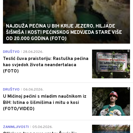
NAJDUŽA PEĆINA U BIH KRIJE JEZERO, HILJADE
ŠIŠMIŠA I KOSTI PEĆINSKOG MEDVJEDA STARE VIŠE
OD 20.000 GODINA (FOTO)
0
DRUŠTVO
28.06.2026.
|
Teslić čuva praistoriju: Rastuška pećina
kao svjedok života neandertalaca
(FOTO)
0
DRUŠTVO
06.06.2026.
|
U Mićinoj pećini s mladim naučnikom iz
BiH: Istina o šišmišima i mitu o kosi
(FOTO/VIDEO)
0
ZANIMLJIVOSTI
05.06.2026.
|