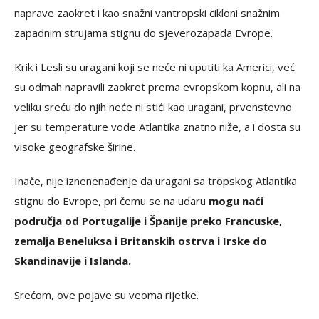
naprave zaokret i kao snažni vantropski cikloni snažnim
zapadnim strujama stignu do sjeverozapada Evrope.
Krik i Lesli su uragani koji se neće ni uputiti ka Americi, već
su odmah napravili zaokret prema evropskom kopnu, ali na
veliku sreću do njih neće ni stići kao uragani, prvenstevno
jer su temperature vode Atlantika znatno niže, a i dosta su
visoke geografske širine.
Inače, nije iznenenađenje da uragani sa tropskog Atlantika
stignu do Evrope, pri čemu se na udaru
mogu naći
područja od Portugalije i Španije preko Francuske,
zemalja Beneluksa i Britanskih ostrva i Irske do
Skandinavije i Islanda.
Srećom, ove pojave su veoma rijetke.