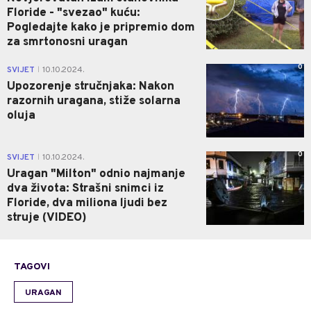
Floride - "svezao" kuću:
Pogledajte kako je pripremio dom
za smrtonosni uragan
0
SVIJET
10.10.2024.
|
Upozorenje stručnjaka: Nakon
razornih uragana, stiže solarna
oluja
0
SVIJET
10.10.2024.
|
Uragan "Milton" odnio najmanje
dva života: Strašni snimci iz
Floride, dva miliona ljudi bez
struje (VIDEO)
TAGOVI
URAGAN