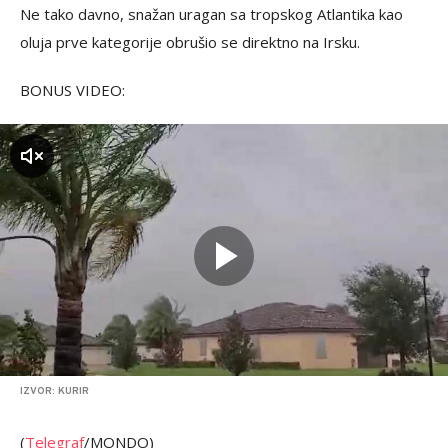
Ne tako davno, snažan uragan sa tropskog Atlantika kao
oluja prve kategorije obrušio se direktno na Irsku.
BONUS VIDEO:
zvuk
IZVOR: KURIR
(
Telegraf
/MONDO)