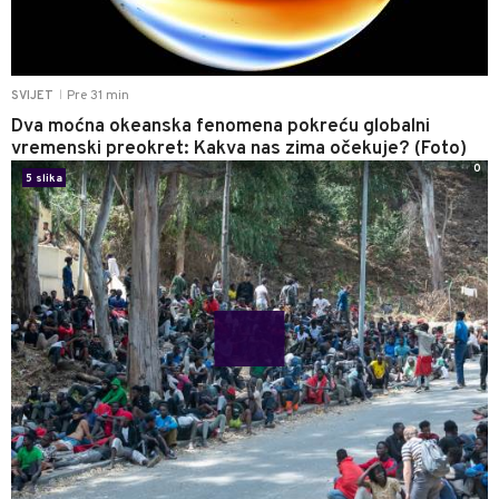
Pre 31 min
SVIJET
|
Dva moćna okeanska fenomena pokreću globalni
vremenski preokret: Kakva nas zima očekuje? (Foto)
0
5 slika