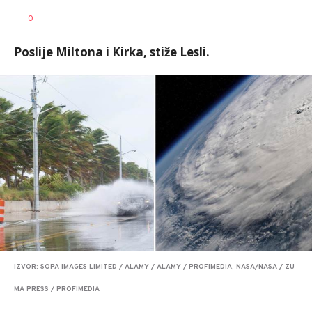
Nevena
AUTOR
0
Davidović
Poslije Miltona i Kirka, stiže Lesli.
IZVOR: SOPA IMAGES LIMITED / ALAMY / ALAMY / PROFIMEDIA, NASA/NASA / ZU
MA PRESS / PROFIMEDIA