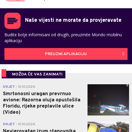
Naše vijesti ne morate da provjeravate
Budite bolje informisani od drugih, preuzmite Mondo mobilnu
aplikaciju
PREUZMI APLIKACIJU
MOŽDA ĆE VAS ZANIMATI
0
SVIJET
10.10.2024.
|
Smrtonosni uragan prevrnuo
avione: Razorna oluja opustošila
Floridu, rijeke preplavile ulice
(Video)
0
SVIJET
10.10.2024.
|
Nevjerovatan izum stanovnika