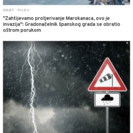
Pre 8 h
SVIJET
|
"Zahtijevamo protjerivanje Marokanaca, ovo je
invazija": Gradonačelnik španskog grada se obratio
oštrom porukom
0