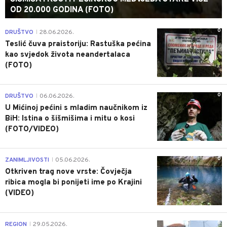
OD 20.000 GODINA (FOTO)
0
DRUŠTVO
28.06.2026.
|
Teslić čuva praistoriju: Rastuška pećina
kao svjedok života neandertalaca
(FOTO)
0
DRUŠTVO
06.06.2026.
|
U Mićinoj pećini s mladim naučnikom iz
BiH: Istina o šišmišima i mitu o kosi
(FOTO/VIDEO)
0
ZANIMLJIVOSTI
05.06.2026.
|
Otkriven trag nove vrste: Čovječja
ribica mogla bi ponijeti ime po Krajini
(VIDEO)
0
REGION
29.05.2026.
|