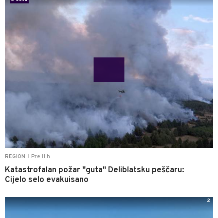
Pre 11 h
REGION
|
Katastrofalan požar "guta" Deliblatsku peščaru:
Cijelo selo evakuisano
2