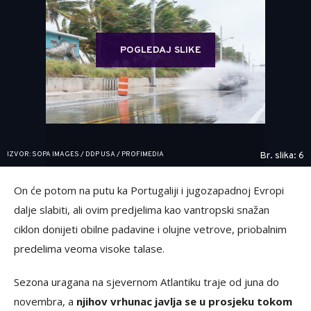
POGLEDAJ SLIKE
IZVOR: SOPA IMAGES / DDP USA / PROFIMEDIA
Br. slika: 6
On će potom na putu ka Portugaliji i jugozapadnoj Evropi
dalje slabiti, ali ovim predjelima kao vantropski snažan
ciklon donijeti obilne padavine i olujne vetrove, priobalnim
predelima veoma visoke talase.
Sezona uragana na sjevernom Atlantiku traje od juna do
novembra, a
njihov vrhunac javlja se u prosjeku tokom