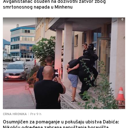
Avganistanac osuđen na doživotni zatvor zbog
smrtonosnog napada u Minhenu
0
Pre 9 h
CRNA HRONIKA
|
Osumnjičen za pomaganje u pokušaju ubistva Dabića:
Nikoliću određena zabrana napuštanja boravišta