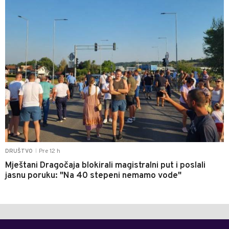
Pre 12 h
DRUŠTVO
|
Mještani Dragočaja blokirali magistralni put i poslali
jasnu poruku: "Na 40 stepeni nemamo vode"