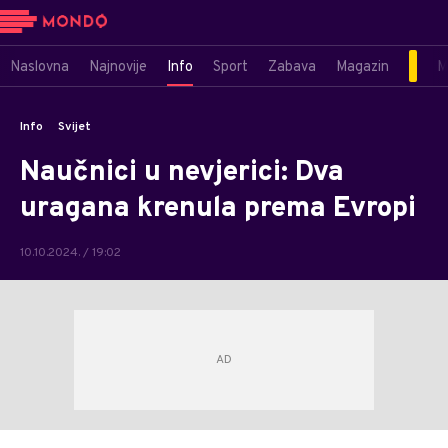
Naslovna
Najnovije
Info
Sport
Zabava
Magazin
M
Info
Svijet
Naučnici u nevjerici: Dva
uragana krenula prema Evropi
10.10.2024. / 19:02