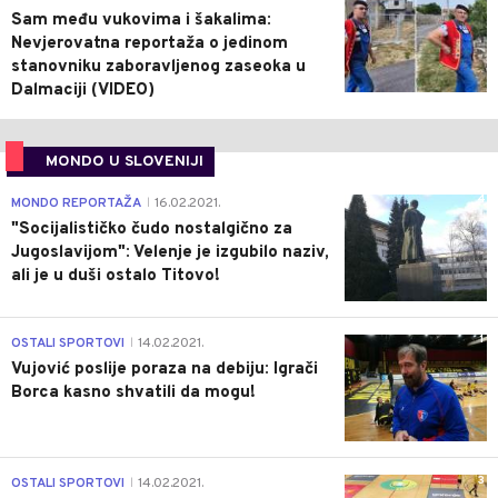
Sam među vukovima i šakalima:
Nevjerovatna reportaža o jedinom
stanovniku zaboravljenog zaseoka u
Dalmaciji (VIDEO)
MONDO U SLOVENIJI
4
MONDO REPORTAŽA
16.02.2021.
|
"Socijalističko čudo nostalgično za
Jugoslavijom": Velenje je izgubilo naziv,
ali je u duši ostalo Titovo!
1
OSTALI SPORTOVI
14.02.2021.
|
Vujović poslije poraza na debiju: Igrači
Borca kasno shvatili da mogu!
3
OSTALI SPORTOVI
14.02.2021.
|