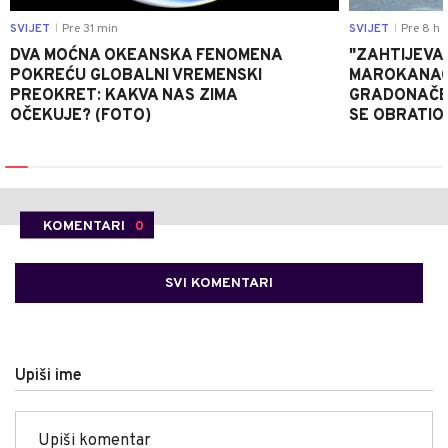
SVIJET
Pre 31 min
SVIJET
Pre 8 h
|
|
DVA MOĆNA OKEANSKA FENOMENA
"ZAHTIJEVA
POKREĆU GLOBALNI VREMENSKI
MAROKANACA
PREOKRET: KAKVA NAS ZIMA
GRADONAČE
OČEKUJE? (FOTO)
SE OBRATI
KOMENTARI
0
SVI KOMENTARI
Upiši ime