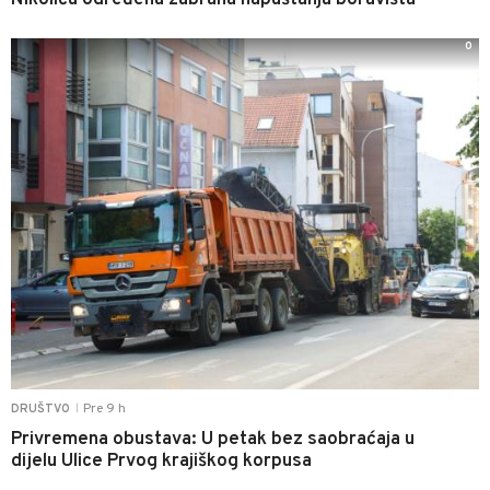
0
Pre 9 h
DRUŠTVO
|
Privremena obustava: U petak bez saobraćaja u
dijelu Ulice Prvog krajiškog korpusa