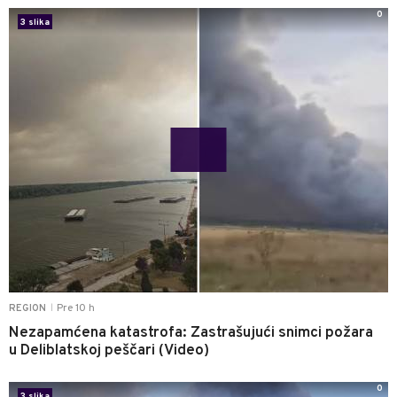
0
3 slika
Pre 10 h
REGION
|
Nezapamćena katastrofa: Zastrašujući snimci požara
u Deliblatskoj peščari (Video)
0
3 slika