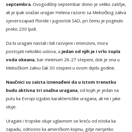
septembra
. Ovogodišnji septembar donio je veliko zatišje,
ali je ipak snažan uragan Helena razorio sa Meksičkog zaliva
sjeverozapad Floride i jugoistok SAD, pri čemu je poginulo
preko 230 ljudi.
Da bi uragani nastali i bili razvijeni i intenzivni, mora
postojati nekoliko uslova, a
jedan od njih je i vrlo topla
voda okeana
, bar minimum 26-27 stepeni, dok je ona u
Meksičkom zalivu čak 30 stepeni u ovom dijelu godine.
Naučnici su zaista iznenađeni da u istom trenutku
budu aktivna tri snažna uragana
, od kojih je jedan na
putu ka Evropi izgubio karakteristike uragana, ali ne i jake
oluje.
Uragani i tropske oluje uglavnom se kreću od istoka ka
zapadu, odnosno ka američkom kopnu, gdje nerijetko