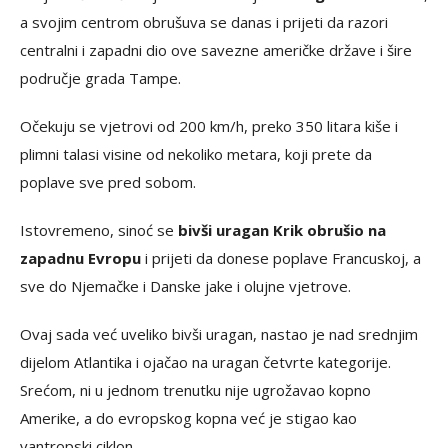
a svojim centrom obrušuva se danas i prijeti da razori
centralni i zapadni dio ove savezne američke države i šire
područje grada Tampe.
Očekuju se vjetrovi od 200 km/h, preko 350 litara kiše i
plimni talasi visine od nekoliko metara, koji prete da
poplave sve pred sobom.
Istovremeno, sinoć se
bivši uragan Krik obrušio na
zapadnu Evropu
i prijeti da donese poplave Francuskoj, a
sve do Njemačke i Danske jake i olujne vjetrove.
Ovaj sada već uveliko bivši uragan, nastao je nad srednjim
dijelom Atlantika i ojačao na uragan četvrte kategorije.
Srećom, ni u jednom trenutku nije ugrožavao kopno
Amerike, a do evropskog kopna već je stigao kao
vantropski ciklon.