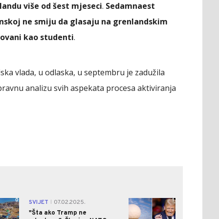
nlandu više od šest mjeseci
.
Sedamnaest
anskoj ne smiju da glasaju na grenlandskim
rovani kao studenti
.
ndska vlada, u odlaska, u septembru je zadužila
ravnu analizu svih aspekata procesa aktiviranja
0
1
SVIJET
07.02.2025.
|
"Šta ako Tramp ne