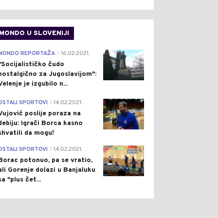
MONDO U SLOVENIJI
4
MONDO REPORTAŽA
16.02.2021.
|
"Socijalističko čudo
nostalgično za Jugoslavijom":
Velenje je izgubilo n...
1
OSTALI SPORTOVI
14.02.2021.
|
Vujović poslije poraza na
debiju: Igrači Borca kasno
shvatili da mogu!
3
OSTALI SPORTOVI
14.02.2021.
|
Borac potonuo, pa se vratio,
ali Gorenje dolazi u Banjaluku
sa "plus čet...