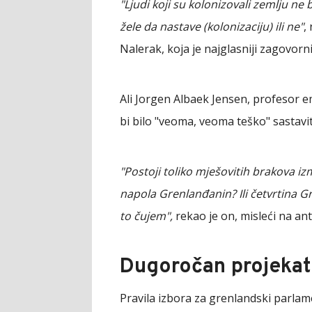
"Ljudi koji su kolonizovali zemlju ne
žele da nastave (kolonizaciju) ili ne"
,
Nalerak, koja je najglasniji zagovorn
Ali Jorgen Albaek Jensen, profesor e
bi bilo "veoma, veoma teško" sastavit
"Postoji toliko mješovitih brakova i
napola Grenlanđanin? Ili četvrtina 
to čujem",
rekao je on, misleći na an
Dugoročan projekat
Pravila izbora za grenlandski parlame