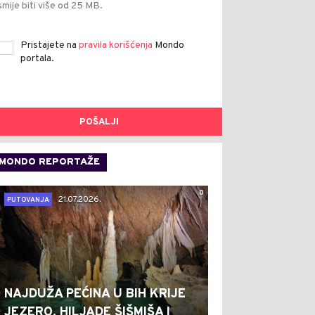
smije biti više od 25 MB.
Pristajete na
pravila korišćenja
Mondo
portala.
POŠALJI
MONDO REPORTAŽE
0
21.07.2026.
PUTOVANJA
NAJDUŽA PEĆINA U BIH KRIJE
JEZERO, HILJADE ŠIŠMIŠA I