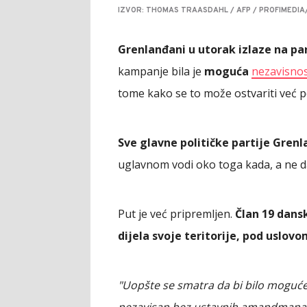
IZVOR: THOMAS TRAASDAHL / AFP / PROFIMEDIA
Grenlanđani u utorak izlaze na p
kampanje bila je
moguća
n
ezavisnos
tome kako se to može ostvariti već p
Sve glavne političke partije Gren
uglavnom vodi oko toga kada, a ne da
Put je već pripremljen.
Član 19 dans
dijela svoje teritorije, pod uslo
"Uopšte se smatra da bi bilo moguće 
nezavisan bez ustavnih amandmana 