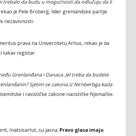
 bi trebalo da budu u mogućnosti da odlučuju da li
 rekao je Pele Broberg, lider grenlandske partije
ik nezavisnosti.
meritus prava na Univerzitetu Arhus, rekao je da
i takav registar.
zmeđu Grenlanđana i Danaca. Jel treba da budete
Grenlanđanin? Sjetim se zakona iz Nirnberbga kada
tisemitske i rasističke zakone nacističke Njemačke.
nt, Inatsisartut, su jasna.
Pravo glasa imaju