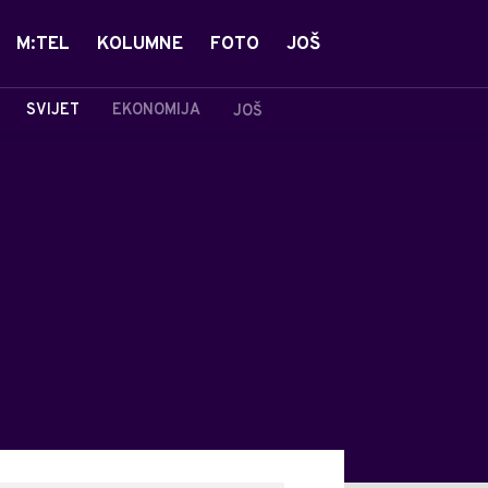
M:TEL
KOLUMNE
FOTO
JOŠ
SVIJET
EKONOMIJA
JOŠ