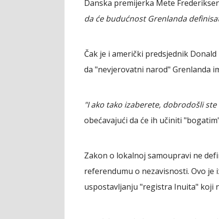
Danska premijerka Mete Frederiksen
da će budućnost Grenlanda definisat
Čak je i američki predsjednik Donald
da "nevjerovatni narod" Grenlanda i
"I ako tako izaberete, dobrodošli st
obećavajući da će ih učiniti "bogatim
Zakon o lokalnoj samoupravi ne defin
referendumu o nezavisnosti. Ovo je 
uspostavljanju "registra Inuita" koji 