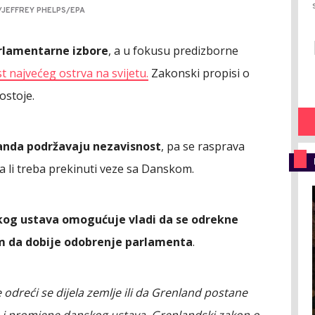
/JEFFREY PHELPS/EPA
arlamentarne izbore
, a u fokusu predizborne
t najvećeg ostrva na svijetu
.
Zakonski propisi o
ostoje.
landa podržavaju nezavisnost
, pa se rasprava
 li treba prekinuti veze sa Danskom.
kog ustava omogućuje vladi da se odrekne
vom da dobije odobrenje parlamenta
.
odreći se dijela zemlje ili da Grenland postane
i promjene danskog ustava. Grenlandski zakon o