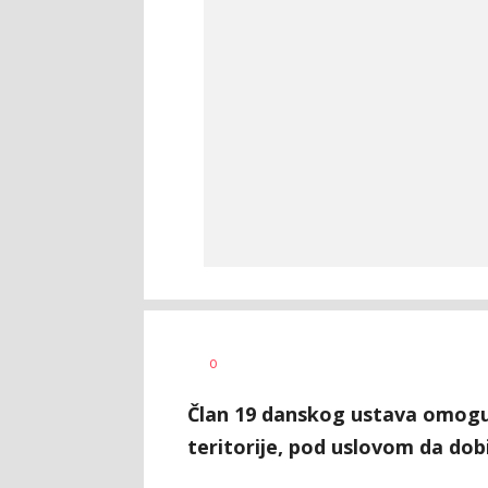
0
Član 19 danskog ustava omoguć
teritorije, pod uslovom da do