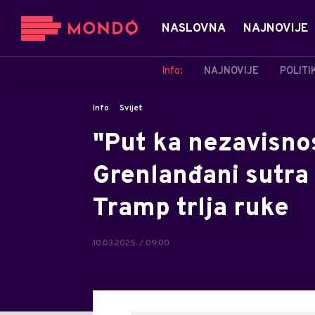
NASLOVNA
NAJNOVIJE
Info:
NAJNOVIJE
POLITI
Info
Svijet
"Put ka nezavisnos
Grenlanđani sutra 
Tramp trlja ruke
10.03.2025. / 09:00