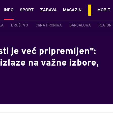
INFO
SPORT
ZABAVA
MAGAZIN
MOBIT
KA
DRUŠTVO
CRNA HRONIKA
BANJALUKA
REGION
ti je već pripremljen":
izlaze na važne izbore,