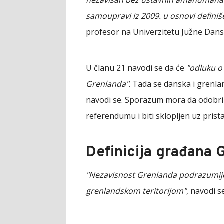
samoupravi iz 2009. u osnovi definiš
profesor na Univerzitetu Južne Dans
U članu 21 navodi se da će
"odluku o
Grenlanda"
. Tada se danska i grenl
navodi se. Sporazum mora da odobri
referendumu i biti sklopljen uz pri
Definicija građana 
"Nezavisnost Grenlanda podrazumije
grenlandskom teritorijom"
, navodi s