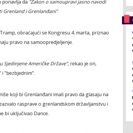
 ponavlja da
"Zakon o samoupravi jasno navodi
i Grenland i Grenlanđani"
.
 Tramp, obraćajući se Kongresu 4. marta, priznao
maju pravo na samoopredjeljenje.
e u Sjedinjene Američke Države"
, rekao je on,
" i "bezbjednim".
iše koji bi Grenlanđani imali pravo da glasaju na
izazvalo rasprave o grenlandskom državljanstvu i
ne bi uključivao Dance.