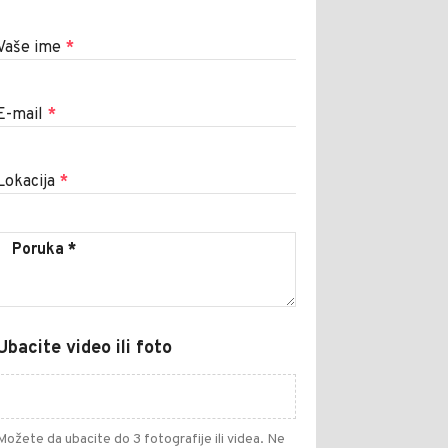
Vaše ime
*
E-mail
*
Lokacija
*
Ubacite video ili foto
Možete da ubacite do 3 fotografije ili videa. Ne