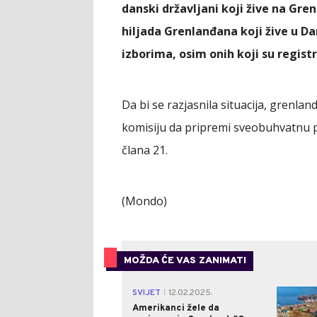
danski državljani koji žive na Gre
hiljada Grenlanđana koji žive u D
izborima, osim onih koji su regist
Da bi se razjasnila situacija, grenla
komisiju da pripremi sveobuhvatnu p
člana 21.
(Mondo)
MOŽDA ĆE VAS ZANIMATI
SVIJET
12.02.2025.
|
Amerikanci žele da