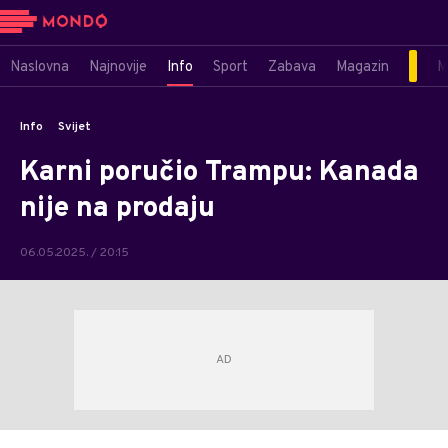
Naslovna
Najnovije
Info
Sport
Zabava
Magazin
M
Info
Svijet
Karni poručio Trampu: Kanada
nije na prodaju
06.05.2025. / 20:15