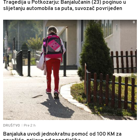
Tragedija u Potkozarju: Banjalučanin (23) poginuo u
slijetanju automobila sa puta, suvozač povrijeđen
0
Pre 2 h
DRUŠTVO
|
Banjaluka uvodi jednokratnu pomoć od 100 KM za