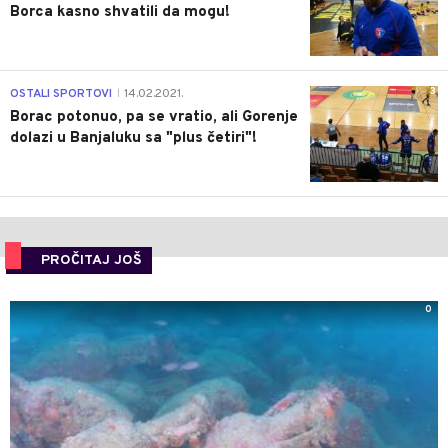
Borca kasno shvatili da mogu!
3
OSTALI SPORTOVI
14.02.2021.
|
Borac potonuo, pa se vratio, ali Gorenje
dolazi u Banjaluku sa "plus četiri"!
PROČITAJ JOŠ
0