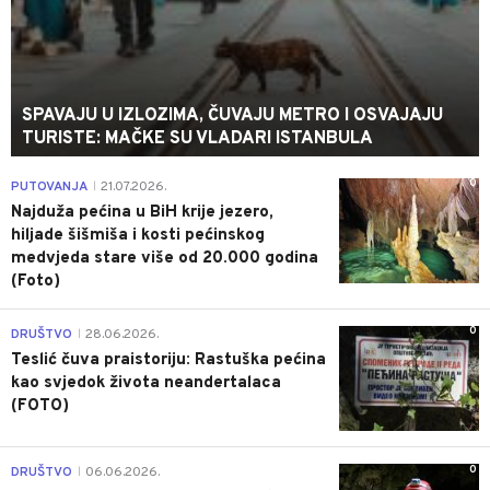
SPAVAJU U IZLOZIMA, ČUVAJU METRO I OSVAJAJU
TURISTE: MAČKE SU VLADARI ISTANBULA
0
PUTOVANJA
21.07.2026.
|
Najduža pećina u BiH krije jezero,
hiljade šišmiša i kosti pećinskog
medvjeda stare više od 20.000 godina
(Foto)
0
DRUŠTVO
28.06.2026.
|
Teslić čuva praistoriju: Rastuška pećina
kao svjedok života neandertalaca
(FOTO)
0
DRUŠTVO
06.06.2026.
|