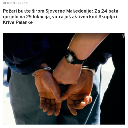
Pre 1 h
REGION
|
Požari bukte širom Sjeverne Makedonije: Za 24 sata
gorjelo na 25 lokacija, vatra još aktivna kod Skoplja i
Krive Palanke
0