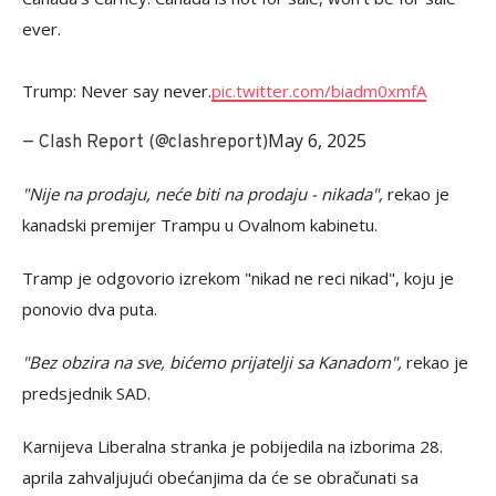
ever.
Trump: Never say never.
pic.twitter.com/biadm0xmfA
May 6, 2025
— Clash Report (@clashreport)
"Nije na prodaju, neće biti na prodaju - nikada",
rekao je
kanadski premijer Trampu u Ovalnom kabinetu.
Tramp je odgovorio izrekom "nikad ne reci nikad", koju je
ponovio dva puta.
"Bez obzira na sve, bićemo prijatelji sa Kanadom",
rekao je
predsjednik SAD.
Karnijeva Liberalna stranka je pobijedila na izborima 28.
aprila zahvaljujući obećanjima da će se obračunati sa