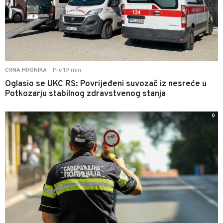
Pre 19 min
CRNA HRONIKA
|
Oglasio se UKC RS: Povrijeđeni suvozač iz nesreće u
Potkozarju stabilnog zdravstvenog stanja
0