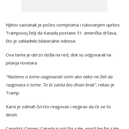
Njihov sastanak je počeo osmijesima i rukovanjem uprkos
Trampovoj želji da Kanada postane 51. američka država,
što je zahladnilo bilateralne odnose.
Ova tema je ubrzo došla na red, dok su odgovarali na
pitanja novinara.
"Nećemo o tome razgovarati osim ako neko ne želi da
razgovara o tome. To bi zaista bio divan brak",
rekao je
Tramp.
Karni je odmah čvrsto reagovao i negirao da će se to
desiti.
Canada's Carney: Canada is not for sale, won't be for sale