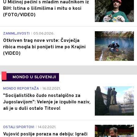
U Mićinoj pećini s mladim naučnikom iz
BiH: Istina o šišmišima i mitu o kosi
(FOTO/VIDEO)
0
ZANIMLJIVOSTI
05.06.2026.
|
Otkriven trag nove vrste: Čovječja
ribica mogla bi ponijeti ime po Krajini
(VIDEO)
MONDO U SLOVENIJI
4
MONDO REPORTAŽA
16.02.2021.
|
"Socijalističko čudo nostalgično za
Jugoslavijom": Velenje je izgubilo naziv,
ali je u duši ostalo Titovo!
1
OSTALI SPORTOVI
14.02.2021.
|
Vujović poslije poraza na debiju: Igrači