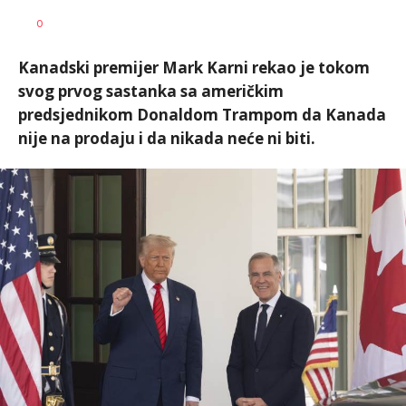
Nikolina
AUTOR
0
Damjanić
Kanadski premijer Mark Karni rekao je tokom
svog prvog sastanka sa američkim
predsjednikom Donaldom Trampom da Kanada
nije na prodaju i da nikada neće ni biti.