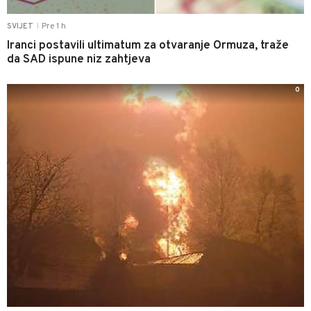
Pre 1 h
SVIJET
|
Iranci postavili ultimatum za otvaranje Ormuza, traže
da SAD ispune niz zahtjeva
0