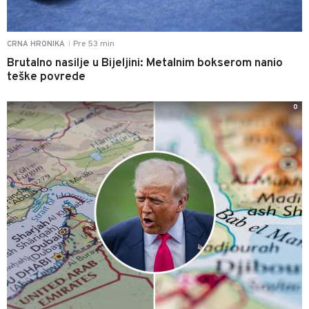
Pre 53 min
CRNA HRONIKA
|
Brutalno nasilje u Bijeljini: Metalnim bokserom nanio
teške povrede
0