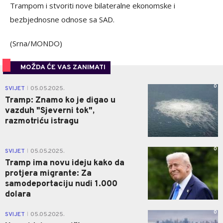
Trampom i stvoriti nove bilateralne ekonomske i
bezbjednosne odnose sa SAD.
(Srna/MONDO)
MOŽDA ĆE VAS ZANIMATI
0
SVIJET
05.05.2025.
|
Tramp: Znamo ko je digao u
vazduh "Sjeverni tok",
razmotriću istragu
0
SVIJET
05.05.2025.
|
Tramp ima novu ideju kako da
protjera migrante: Za
samodeportaciju nudi 1.000
dolara
0
SVIJET
05.05.2025.
|