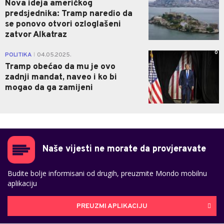
Nova ideja američkog
predsjednika: Tramp naredio da
se ponovo otvori ozloglašeni
zatvor Alkatraz
0
POLITIKA
04.05.2025.
|
Tramp obećao da mu je ovo
zadnji mandat, naveo i ko bi
mogao da ga zamijeni
Naše vijesti ne morate da provjeravate
Budite bolje informisani od drugih, preuzmite Mondo mobilnu
aplikaciju
PREUZMI APLIKACIJU