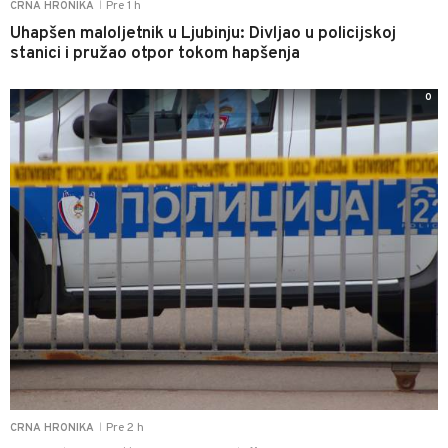
Pre 1 h
CRNA HRONIKA
|
Uhapšen maloljetnik u Ljubinju: Divljao u policijskoj
stanici i pružao otpor tokom hapšenja
0
Pre 2 h
CRNA HRONIKA
|