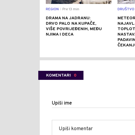
REGION
Pre 13 min
DRUŠTVO
|
DRAMA NA JADRANU:
METEOR
DRVO PALO NA KUPAČE,
NAJAVL
VIŠE POVRIJEĐENIH, MEĐU
TOPLOTN
NJIMA I DECA
NASTAV
PADAVIN
ČEKANJ
KOMENTARI
0
Upiši ime