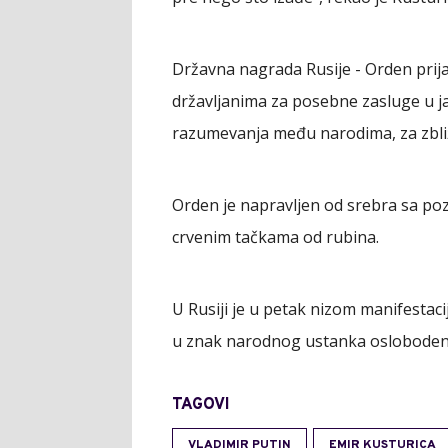
Državna nagrada Rusije - Orden prija
državljanima za posebne zasluge u ja
razumevanja među narodima, za zbli
Orden je napravljen od srebra sa po
crvenim tačkama od rubina.
U Rusiji je u petak nizom manifestac
u znak narodnog ustanka oslobodenj
TAGOVI
VLADIMIR PUTIN
EMIR KUSTURICA