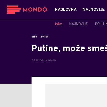
NASLOVNA
NAJNOVIJE
Info:
NAJNOVIJE
POLITI
Info
Svijet
Putine, može sme
05.11.2016. / 09:39