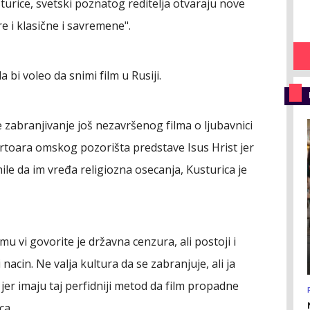
turice, svetski poznatog reditelja otvaraju nove
e i klasične i savremene".
 bi voleo da snimi film u Rusiji.
zabranjivanje još nezavršenog filma o ljubavnici
ertoara omskog pozorišta predstave Isus Hrist jer
e da im vređa religiozna osecanja, Kusturica je
u vi govorite je državna cenzura, ali postoji i
nacin. Ne valja kultura da se zabranjuje, ali ja
e jer imaju taj perfidniji metod da film propadne
ca.