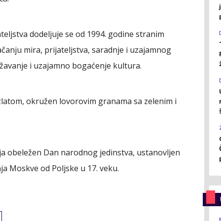
teljstva dodeljuje se od 1994. godine stranim
čanju mira, prijateljstva, saradnje i uzajamnog
žavanje i uzajamno bogaćenje kultura.
zlatom, okružen lovorovim granama sa zelenim i
ija obeležen Dan narodnog jedinstva, ustanovljen
a Moskve od Poljske u 17. veku.