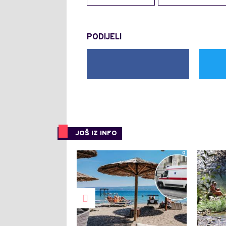
PODIJELI
JOŠ IZ INFO
0