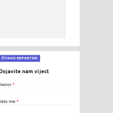
ČITAOCI REPORTERI
Dojavite nam vijest
Naslov
*
Vaše ime
*