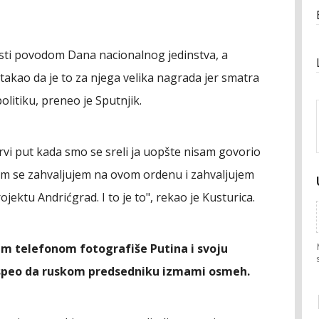
sti povodom Dana nacionalnog jedinstva, a
istakao da je to za njega velika nagrada jer smatra
litiku, preneo je Sputnjik.
rvi put kada smo se sreli ja uopšte nisam govorio
vam se zahvaljujem na ovom ordenu i zahvaljujem
jektu Andrićgrad. I to je to", rekao je Kusturica.
lnim telefonom fotografiše Putina i svoju
 uspeo da ruskom predsedniku izmami osmeh.