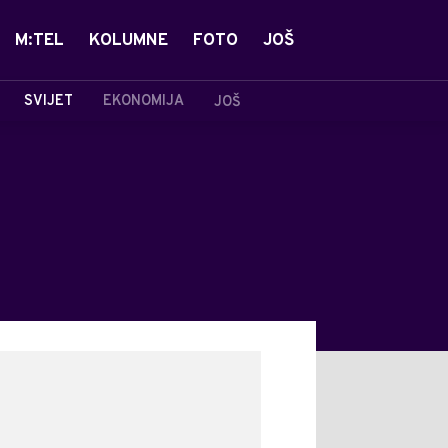
M:TEL
KOLUMNE
FOTO
JOŠ
SVIJET
EKONOMIJA
JOŠ