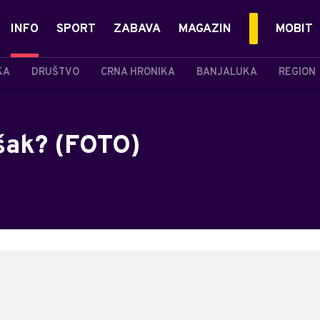
INFO
SPORT
ZABAVA
MAGAZIN
MOBIT
KA
DRUŠTVO
CRNA HRONIKA
BANJALUKA
REGION
šak? (FOTO)