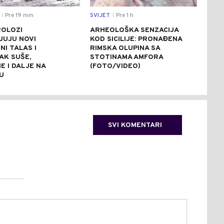
Pre 19 min
SVIJET
Pre 1 h
CRNA
|
|
OLOZI
ARHEOLOŠKA SENZACIJA
OGL
JUJU NOVI
KOD SICILIJE: PRONAĐENA
POV
I TALAS I
RIMSKA OLUPINA SA
NES
AK SUŠE,
STOTINAMA AMFORA
STA
E I DALJE NA
(FOTO/VIDEO)
ZDR
U
SVI KOMENTARI