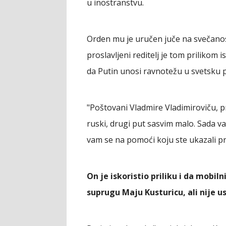
u inostranstvu.
Orden mu je uručen juče na svečano
proslavljeni reditelj je tom prilikom 
da Putin unosi ravnotežu u svetsku po
"Poštovani Vladmire Vladimiroviču, p
ruski, drugi put sasvim malo. Sada 
vam se na pomoći koju ste ukazali pro
On je iskoristio priliku i da mobi
suprugu Maju Kusturicu, ali nije