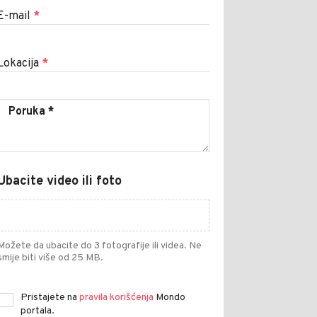
E-mail
*
Lokacija
*
Ubacite video ili foto
Možete da ubacite do 3 fotografije ili videa. Ne
smije biti više od 25 MB.
Pristajete na
pravila korišćenja
Mondo
portala.