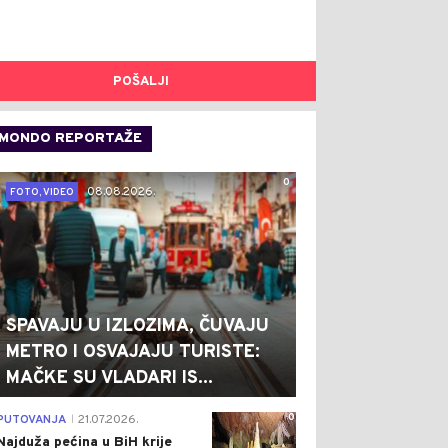
POŠALJI
MONDO REPORTAŽE
0
08.08.2026.
FOTO, VIDEO
SPAVAJU U IZLOZIMA, ČUVAJU
METRO I OSVAJAJU TURISTE:
MAČKE SU VLADARI IS...
0
PUTOVANJA
21.07.2026.
|
Najduža pećina u BiH krije