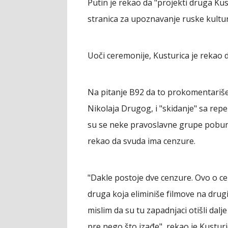
Putin je rekao da "projekti druga Kus
stranica za upoznavanje ruske kultur
Uoči ceremonije, Kusturica je rekao da
Na pitanje B92 da to prokomentariše 
Nikolaja Drugog, i "skidanje" sa rep
su se neke pravoslavne grupe pobunil
rekao da svuda ima cenzure.
"Dakle postoje dve cenzure. Ovo o cem
druga koja eliminiše filmove na drugi 
mislim da su tu zapadnjaci otišli dalj
pre nego što izađe", rekao je Kusturi