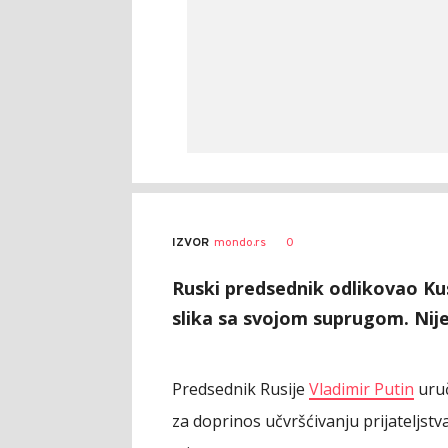
0
IZVOR
mondo.rs
Ruski predsednik odlikovao Kust
slika sa svojom suprugom. Ni
Predsednik Rusije
Vladimir Putin
uruč
za doprinos učvršćivanju prijateljstv