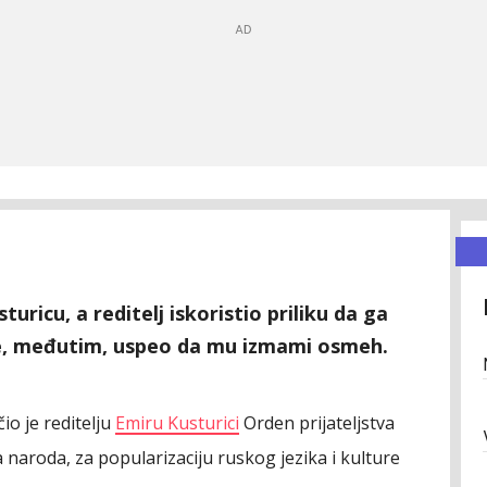
uricu, a reditelj iskoristio priliku da ga
je, međutim, uspeo da mu izmami osmeh.
io je reditelju
Emiru Kusturici
Orden prijateljstva
a naroda, za popularizaciju ruskog jezika i kulture