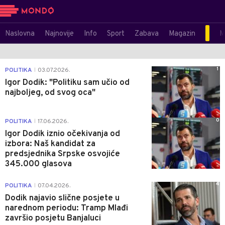
Naslovna
Najnovije
Info
Sport
Zabava
Magazin
M
1
POLITIKA
03.07.2026.
|
Igor Dodik: "Politiku sam učio od
najboljeg, od svog oca"
0
POLITIKA
17.06.2026.
|
Igor Dodik iznio očekivanja od
izbora: Naš kandidat za
predsjednika Srpske osvojiće
345.000 glasova
4
POLITIKA
07.04.2026.
|
Dodik najavio slične posjete u
narednom periodu: Tramp Mlađi
završio posjetu Banjaluci