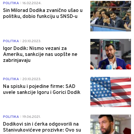
0
POLITIKA
16.02.2024.
|
Sin Milorad Dodika zvanično ušao u
politiku, dobio funkciju u SNSD-u
0
POLITIKA
20.10.2023.
|
Igor Dodik: Nismo vezani za
Ameriku, sankcije nas uopšte ne
zabrinjavaju
1
POLITIKA
20.10.2023.
|
Na spisku i pojedine firme: SAD
uvele sankcije Igoru i Gorici Dodik
5
POLITIKA
19.06.2021.
|
Dodikovi sin i ćerka odgovorili na
Stanivukovićeve prozivke: Ovo su