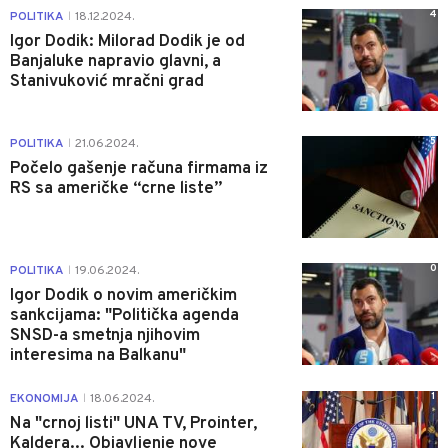
4
POLITIKA
18.12.2024.
|
Igor Dodik: Milorad Dodik je od
Banjaluke napravio glavni, a
Stanivuković mračni grad
5
POLITIKA
21.06.2024.
|
Počelo gašenje računa firmama iz
RS sa američke “crne liste”
0
POLITIKA
19.06.2024.
|
Igor Dodik o novim američkim
sankcijama: "Politička agenda
SNSD-a smetnja njihovim
interesima na Balkanu"
1
EKONOMIJA
18.06.2024.
|
Na "crnoj listi" UNA TV, Prointer,
Kaldera... Objavljenje nove