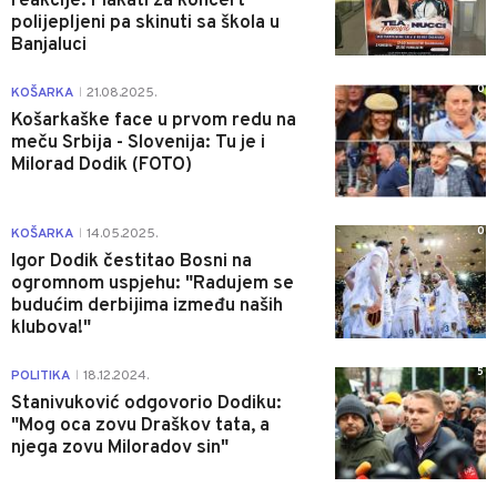
reakcije: Plakati za koncert
polijepljeni pa skinuti sa škola u
Banjaluci
0
KOŠARKA
21.08.2025.
|
Košarkaške face u prvom redu na
meču Srbija - Slovenija: Tu je i
Milorad Dodik (FOTO)
0
KOŠARKA
14.05.2025.
|
Igor Dodik čestitao Bosni na
ogromnom uspjehu: "Radujem se
budućim derbijima između naših
klubova!"
5
POLITIKA
18.12.2024.
|
Stanivuković odgovorio Dodiku:
"Mog oca zovu Draškov tata, a
njega zovu Miloradov sin"