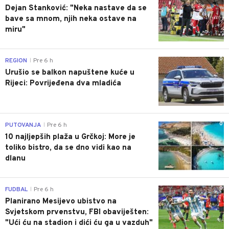
Dejan Stanković: "Neka nastave da se
bave sa mnom, njih neka ostave na
miru"
0
REGION
Pre 6 h
|
Urušio se balkon napuštene kuće u
Rijeci: Povrijeđena dva mladića
0
PUTOVANJA
Pre 6 h
|
10 najljepših plaža u Grčkoj: More je
toliko bistro, da se dno vidi kao na
dlanu
0
FUDBAL
Pre 6 h
|
Planirano Mesijevo ubistvo na
Svjetskom prvenstvu, FBI obaviješten:
"Ući ću na stadion i dići ću ga u vazduh"