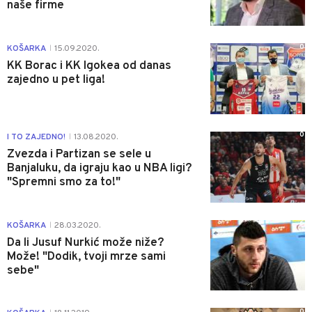
naše firme
0
KOŠARKA
15.09.2020.
|
KK Borac i KK Igokea od danas
zajedno u pet liga!
0
I TO ZAJEDNO!
13.08.2020.
|
Zvezda i Partizan se sele u
Banjaluku, da igraju kao u NBA ligi?
"Spremni smo za to!"
6
KOŠARKA
28.03.2020.
|
Da li Jusuf Nurkić može niže?
Može! "Dodik, tvoji mrze sami
sebe"
0