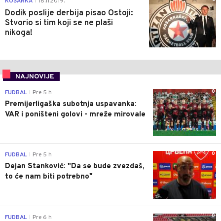
KOŠARKA
18.11.2019.
|
Dodik poslije derbija pisao Ostoji:
Stvorio si tim koji se ne plaši
nikoga!
NAJNOVIJE
0
FUDBAL
Pre 5 h
|
Premijerligaška subotnja uspavanka:
VAR i poništeni golovi - mreže mirovale
0
FUDBAL
Pre 5 h
|
Dejan Stanković: "Da se bude zvezdaš,
to će nam biti potrebno"
0
FUDBAL
Pre 6 h
|