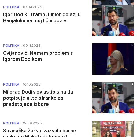
0
POLITIKA
07.04.2026.
|
Igor Dodik: Tramp Junior dolazi u
Banjaluku na moj lični poziv
0
POLITIKA
09.11.2025.
|
Cvijanović: Nemam problem s
Igorom Dodikom
2
POLITIKA
16.10.2025.
|
Milorad Dodik ovlastio sina da
potpisuje akte stranke za
predstojeće izbore
2
POLITIKA
19.09.2025.
|
Stranačka žurka izazvala burne