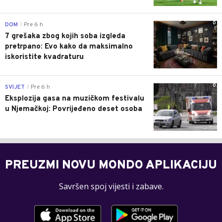
0
DOM
Pre 6 h
|
7 grešaka zbog kojih soba izgleda
pretrpano: Evo kako da maksimalno
iskoristite kvadraturu
0
SVIJET
Pre 6 h
|
Eksplozija gasa na muzičkom festivalu
u Njemačkoj: Povrijeđeno deset osoba
PREUZMI NOVU MONDO APLIKACIJU
Savršen spoj vijesti i zabave.