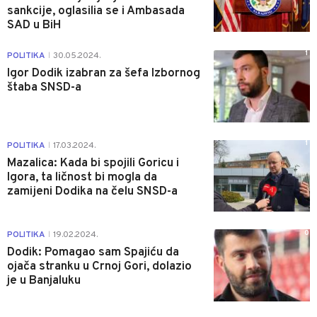
sankcije, oglasilia se i Ambasada
SAD u BiH
1
POLITIKA
30.05.2024.
|
Igor Dodik izabran za šefa Izbornog
štaba SNSD-a
1
POLITIKA
17.03.2024.
|
Mazalica: Kada bi spojili Goricu i
Igora, ta ličnost bi mogla da
zamijeni Dodika na čelu SNSD-a
0
POLITIKA
19.02.2024.
|
Dodik: Pomagao sam Spajiću da
ojača stranku u Crnoj Gori, dolazio
je u Banjaluku