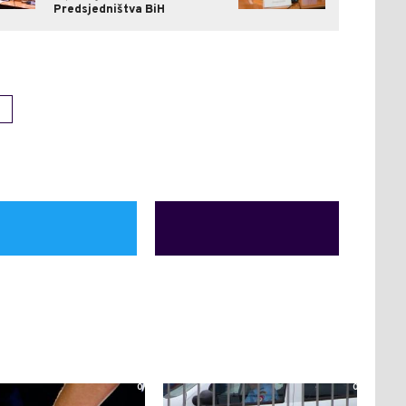
Predsjedništva BiH
0
0