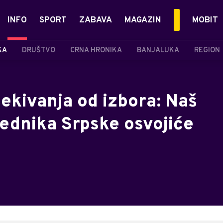
INFO
SPORT
ZABAVA
MAGAZIN
MOBIT
KA
DRUŠTVO
CRNA HRONIKA
BANJALUKA
REGION
čekivanja od izbora: Naš
jednika Srpske osvojiće