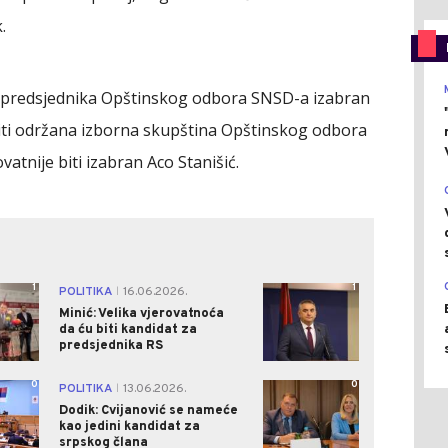
.
a predsjednika Opštinskog odbora SNSD-a izabran
iti održana izborna skupština Opštinskog odbora
vatnije biti izabran Aco Stanišić.
1
1
POLITIKA
16.06.2026.
|
Minić: Velika vjerovatnoća
da ću biti kandidat za
predsjednika RS
0
0
POLITIKA
13.06.2026.
|
Dodik: Cvijanović se nameće
kao jedini kandidat za
srpskog člana