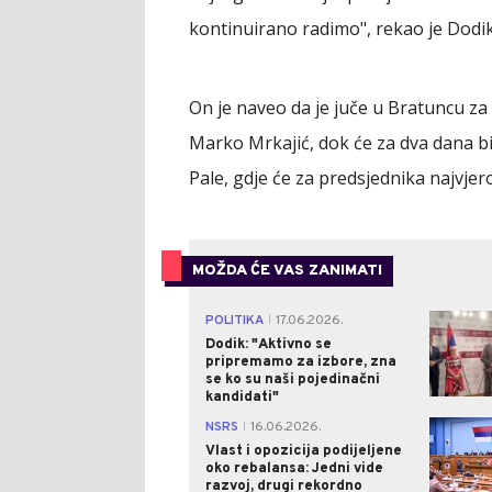
kontinuirano radimo", rekao je Dodik
On je naveo da je juče u Bratuncu z
Marko Mrkajić, dok će za dva dana b
Pale, gdje će za predsjednika najvjero
MOŽDA ĆE VAS ZANIMATI
POLITIKA
17.06.2026.
|
Dodik: "Aktivno se
pripremamo za izbore, zna
se ko su naši pojedinačni
kandidati"
NSRS
16.06.2026.
|
Vlast i opozicija podijeljene
oko rebalansa: Jedni vide
razvoj, drugi rekordno