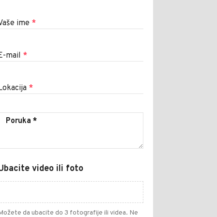
Vaše ime
*
E-mail
*
Lokacija
*
Ubacite video ili foto
Možete da ubacite do 3 fotografije ili videa. Ne