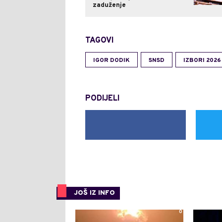
zaduženje
TAGOVI
IGOR DODIK
SNSD
IZBORI 2026
PODIJELI
JOŠ IZ INFO
0