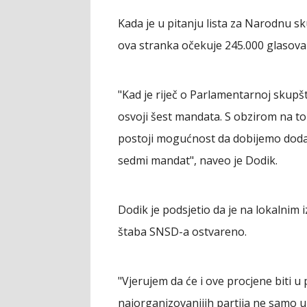
Kada je u pitanju lista za Narodnu s
ova stranka očekuje 245.000 glasova
"Kad je riječ o Parlamentarnoj skupš
osvoji šest mandata. S obzirom na to
postoji mogućnost da dobijemo dodatn
sedmi mandat", naveo je Dodik.
Dodik je podsjetio da je na lokalnim
štaba SNSD-a ostvareno.
"Vjerujem da će i ove procjene biti 
najorganizovanijih partija ne samo u R