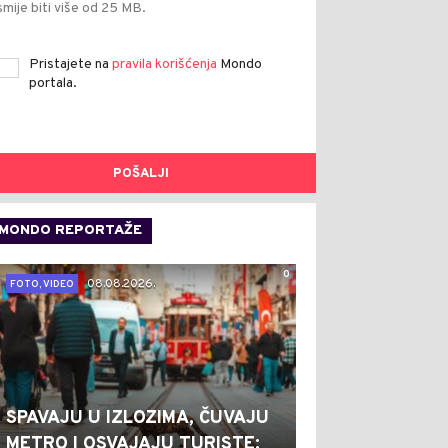
smije biti više od 25 MB.
Pristajete na
pravila korišćenja
Mondo
portala.
POŠALJI
MONDO REPORTAŽE
0
08.08.2026.
FOTO, VIDEO
SPAVAJU U IZLOZIMA, ČUVAJU
METRO I OSVAJAJU TURISTE: