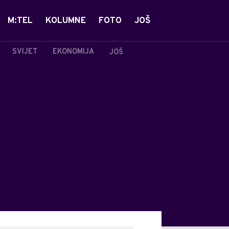
M:TEL
KOLUMNE
FOTO
JOŠ
SVIJET
EKONOMIJA
JOŠ