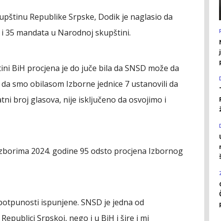
kupštinu Republike Srpske, Dodik je naglasio da
 i 35 mandata u Narodnoj skupštini.
tini BiH procjena je do juče bila da SNSD može da
 da smo obilasom Izborne jednice 7 ustanovili da
i broj glasova, nije isključeno da osvojimo i
 izborima 2024. godine 95 odsto procjena Izbornog
u potpunosti ispunjene. SNSD je jedna od
epublici Srpskoj, nego i u BiH i šire i mi