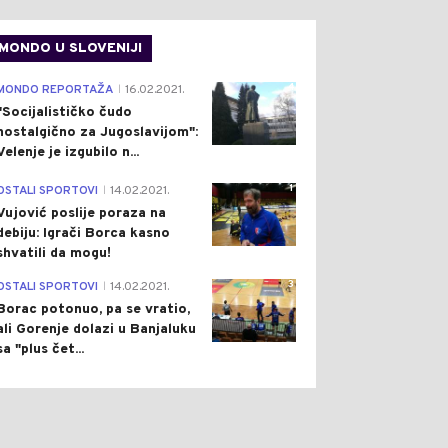
MONDO U SLOVENIJI
4
MONDO REPORTAŽA
16.02.2021.
|
"Socijalističko čudo
nostalgično za Jugoslavijom":
Velenje je izgubilo n...
1
OSTALI SPORTOVI
14.02.2021.
|
Vujović poslije poraza na
debiju: Igrači Borca kasno
shvatili da mogu!
3
OSTALI SPORTOVI
14.02.2021.
|
Borac potonuo, pa se vratio,
ali Gorenje dolazi u Banjaluku
sa "plus čet...