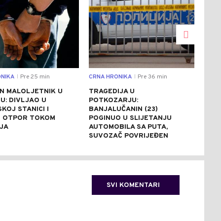
NIKA
Pre 25 min
CRNA HRONIKA
Pre 36 min
DRU
|
|
N MALOLJETNIK U
TRAGEDIJA U
BAN
U: DIVLJAO U
POTKOZARJU:
JED
SKOJ STANICI I
BANJALUČANIN (23)
100
 OTPOR TOKOM
POGINUO U SLIJETANJU
PRI
JA
AUTOMOBILA SA PUTA,
PON
SUVOZAČ POVRIJEĐEN
SVI KOMENTARI