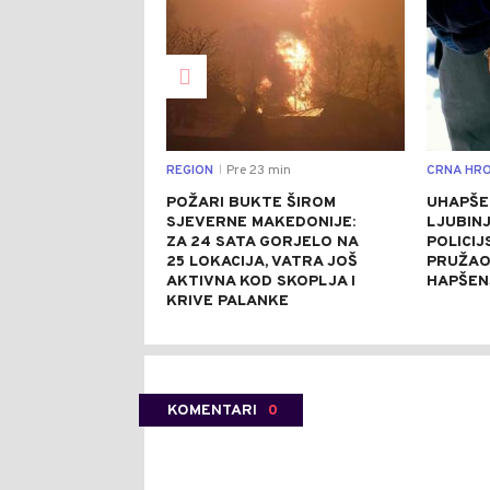
REGION
Pre 23 min
CRNA HRO
|
POŽARI BUKTE ŠIROM
UHAPŠE
SJEVERNE MAKEDONIJE:
LJUBINJ
ZA 24 SATA GORJELO NA
POLICIJ
25 LOKACIJA, VATRA JOŠ
PRUŽAO
AKTIVNA KOD SKOPLJA I
HAPŠEN
KRIVE PALANKE
KOMENTARI
0