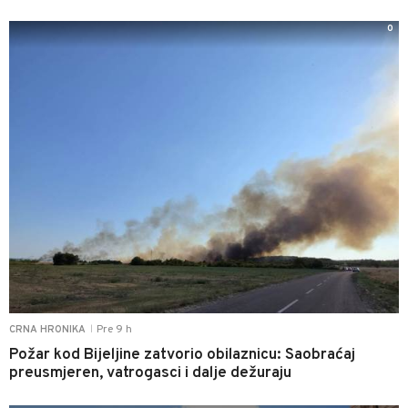
0
Pre 9 h
CRNA HRONIKA
|
Požar kod Bijeljine zatvorio obilaznicu: Saobraćaj
preusmjeren, vatrogasci i dalje dežuraju