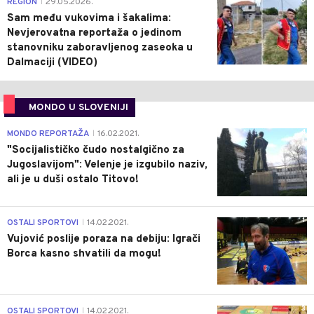
0
REGION
29.05.2026.
|
Sam među vukovima i šakalima:
Nevjerovatna reportaža o jedinom
stanovniku zaboravljenog zaseoka u
Dalmaciji (VIDEO)
MONDO U SLOVENIJI
4
MONDO REPORTAŽA
16.02.2021.
|
"Socijalističko čudo nostalgično za
Jugoslavijom": Velenje je izgubilo naziv,
ali je u duši ostalo Titovo!
1
OSTALI SPORTOVI
14.02.2021.
|
Vujović poslije poraza na debiju: Igrači
Borca kasno shvatili da mogu!
3
OSTALI SPORTOVI
14.02.2021.
|