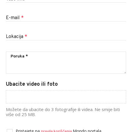
E-mail
*
Lokacija
*
Ubacite video ili foto
Možete da ubacite do 3 fotografije ili videa. Ne smije biti
više od 25 MB.
Pristajete na
Mondo portala.
pravila korišćenja