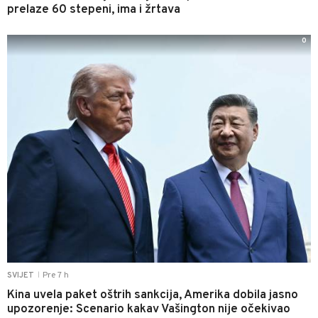
prelaze 60 stepeni, ima i žrtava
0
Pre 7 h
SVIJET
|
Kina uvela paket oštrih sankcija, Amerika dobila jasno
upozorenje: Scenario kakav Vašington nije očekivao