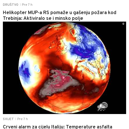
Pre 7 h
DRUŠTVO
|
Helikopter MUP-a RS pomaže u gašenju požara kod
Trebinja: Aktiviralo se i minsko polje
0
Pre 7 h
SVIJET
|
Crveni alarm za cijelu Italiju: Temperature asfalta