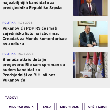
najozbiljnijih kandidata za
predsjednika Republike Srpske
1
POLITIKA
11.06.2026.
|
Vukanović i PDP RS će imati
zajedničku listu na izborima:
Crnadak za Mondo komentarisao
ovu odluku
0
POLITIKA
10.06.2026.
|
Blanuša otkrio detalje
pregovora: Bio sam spreman da
budem kandidat za
Predsjedništvo BiH, ali bez
Vukanovića
TAGOVI
MILORAD DODIK
SNSD
IZBORI 2026
OPŠTI IZBORI 