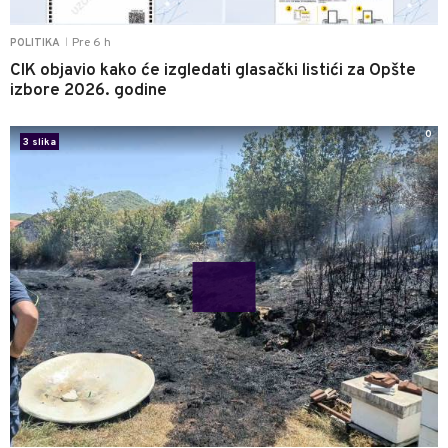
Pre 6 h
POLITIKA
|
CIK objavio kako će izgledati glasački listići za Opšte
izbore 2026. godine
0
3 slika