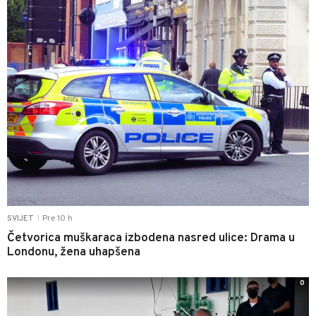
Pre 10 h
SVIJET
|
Četvorica muškaraca izbodena nasred ulice: Drama u
Londonu, žena uhapšena
0