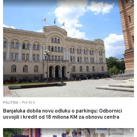
1
Pre 10 h
POLITIKA
|
Banjaluka dobila novu odluku o parkingu: Odbornici
usvojili i kredit od 18 miliona KM za obnovu centra
0