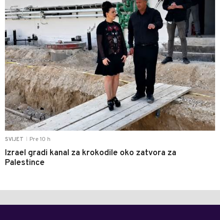
Pre 10 h
SVIJET
|
Izrael gradi kanal za krokodile oko zatvora za
Palestince