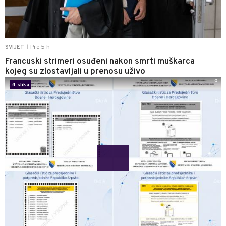
Pre 5 h
SVIJET
|
Francuski strimeri osuđeni nakon smrti muškarca
kojeg su zlostavljali u prenosu uživo
0
4 slika