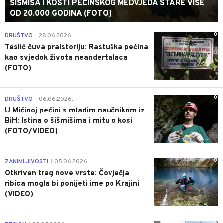
ŠIŠMIŠA I KOSTI PEĆINSKOG MEDVJEDA STARE VIŠE
OD 20.000 GODINA (FOTO)
0
DRUŠTVO
28.06.2026.
|
Teslić čuva praistoriju: Rastuška pećina
kao svjedok života neandertalaca
(FOTO)
0
DRUŠTVO
06.06.2026.
|
U Mićinoj pećini s mladim naučnikom iz
BiH: Istina o šišmišima i mitu o kosi
(FOTO/VIDEO)
0
ZANIMLJIVOSTI
05.06.2026.
|
Otkriven trag nove vrste: Čovječja
ribica mogla bi ponijeti ime po Krajini
(VIDEO)