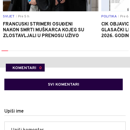
SVIJET
Pre 5 h
POLITIKA
Pre 6 
|
|
FRANCUSKI STRIMERI OSUĐENI
CIK OBJAVIO
NAKON SMRTI MUŠKARCA KOJEG SU
GLASAČKI LI
ZLOSTAVLJALI U PRENOSU UŽIVO
2026. GODIN
KOMENTARI
0
SVI KOMENTARI
Upiši ime