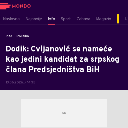
Naslovna
Najnovije
Info
Sport
Zabava
Magazin
M
Info
Politika
Dodik: Cvijanović se nameće
kao jedini kandidat za srpskog
člana Predsjedništva BiH
13.06.2026. / 14:35