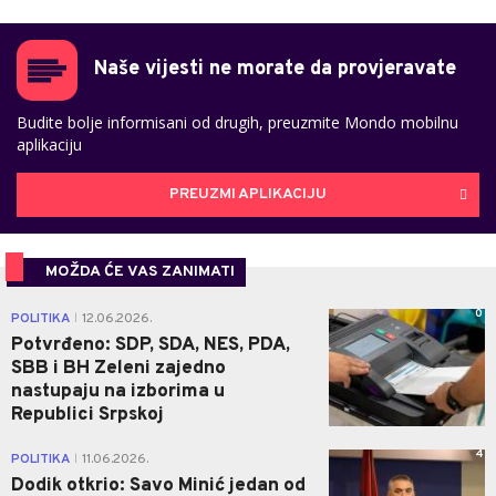
Naše vijesti ne morate da provjeravate
Budite bolje informisani od drugih, preuzmite Mondo mobilnu
aplikaciju
PREUZMI APLIKACIJU
MOŽDA ĆE VAS ZANIMATI
0
POLITIKA
12.06.2026.
|
Potvrđeno: SDP, SDA, NES, PDA,
SBB i BH Zeleni zajedno
nastupaju na izborima u
Republici Srpskoj
4
POLITIKA
11.06.2026.
|
Dodik otkrio: Savo Minić jedan od