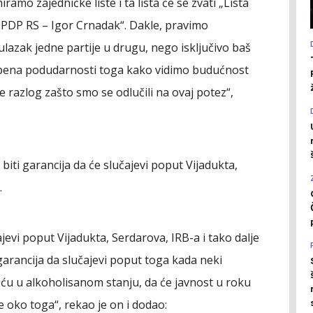
mo zajedničke liste i ta lista će se zvati „Lista
 PDP RS – Igor Crnadak“. Dakle, pravimo
ulazak jedne partije u drugu, nego isključivo baš
tepena podudarnosti toga kako vidimo budućnost
e razlog zašto smo se odlučili na ovaj potez“,
biti garancija da će slučajevi poput Vijadukta,
.
čajevi poput Vijadukta, Serdarova, IRB-a i tako dalje
i garancija da slučajevi poput toga kada neki
ću u alkoholisanom stanju, da će javnost u roku
e oko toga“, rekao je on i dodao: