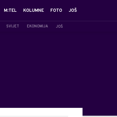
M:TEL
KOLUMNE
FOTO
JOŠ
SVIJET
EKONOMIJA
JOŠ