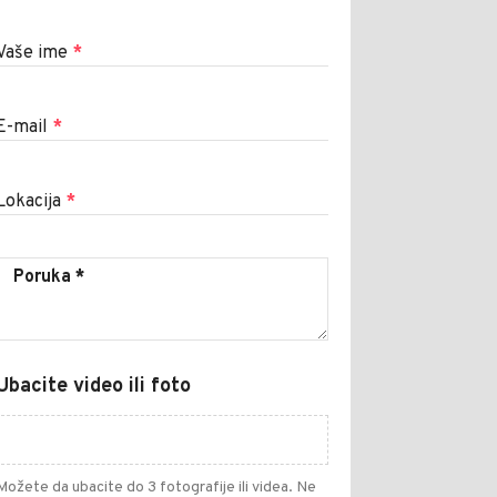
Vaše ime
*
E-mail
*
Lokacija
*
Ubacite video ili foto
Možete da ubacite do 3 fotografije ili videa. Ne