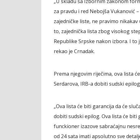
„U skladu sa Izbornim zakonom formira
za pravdu i red Nebojša Vukanović –
zajedničke liste, ne pravimo nikakav 
to, zajednička lista zbog visokog s
Republike Srpske nakon izbora. I to j
rekao je Crnadak.
Prema njegovim riječima, ova lista će 
Serdarova, IRB-a dobiti sudski epilog
„Ova lista će biti garancija da će slu
dobiti sudski epilog. Ova lista će bit
funckioner izazove sabraćajnu nesre
od 24 sata imati apsolutno sve detalj