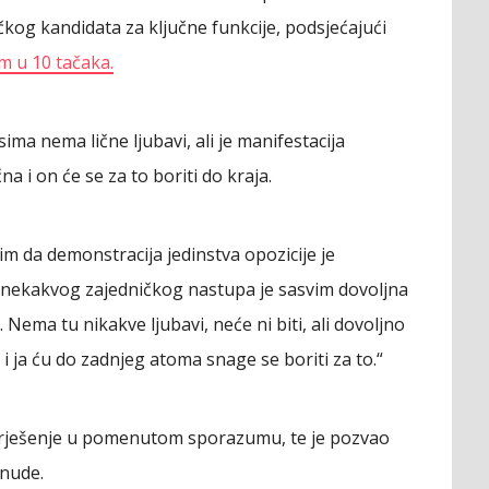
čkog kandidata za ključne funkcije, podsjećajući
 u 10 tačaka.
ma nema lične ljubavi, ali je manifestacija
a i on će se za to boriti do kraja.
im da demonstracija jedinstva opozicije je
 nekakvog zajedničkog nastupa je sasvim dovoljna
ema tu nikakve ljubavi, neće ni biti, ali dovoljno
ja ću do zadnjeg atoma snage se boriti za to.“
 rješenje u pomenutom sporazumu, te je pozvao
onude.