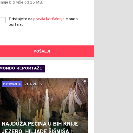
smije biti više od 25 MB.
Pristajete na
pravila korišćenja
Mondo
portala.
POŠALJI
MONDO REPORTAŽE
0
21.07.2026.
PUTOVANJA
NAJDUŽA PEĆINA U BIH KRIJE
JEZERO, HILJADE ŠIŠMIŠA I