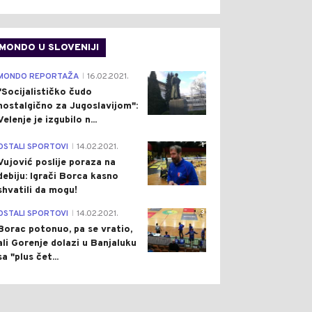
MONDO U SLOVENIJI
4
MONDO REPORTAŽA
16.02.2021.
|
"Socijalističko čudo
nostalgično za Jugoslavijom":
Velenje je izgubilo n...
1
OSTALI SPORTOVI
14.02.2021.
|
Vujović poslije poraza na
debiju: Igrači Borca kasno
shvatili da mogu!
3
OSTALI SPORTOVI
14.02.2021.
|
Borac potonuo, pa se vratio,
ali Gorenje dolazi u Banjaluku
sa "plus čet...