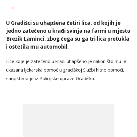
Dragana
AUTOR
0
Božić
U Gradišci su uhapšena četiri lica, od kojih je
jedno zatečeno u krađi svinja na farmi u mjestu
Brezik Laminci, zbog čega su ga tri lica pretukla
i oštetila mu automobil.
Lice koje je zatečeno u krađi uhapšeno je nakon što mu je
ukazana ljekarska pomoć u gradiškoj Službi hitne pomoći,
saopšteno je iz Policijske uprave Gradiška.