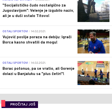
"Socijalističko čudo nostalgično za
Jugoslavijom": Velenje je izgubilo naziv,
ali je u duši ostalo Titovo!
1
OSTALI SPORTOVI
14.02.2021.
|
Vujović poslije poraza na debiju: Igrači
Borca kasno shvatili da mogu!
3
OSTALI SPORTOVI
14.02.2021.
|
Borac potonuo, pa se vratio, ali Gorenje
dolazi u Banjaluku sa "plus četiri"!
PROČITAJ JOŠ