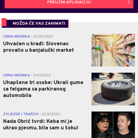
PREUZMI APLIKACIJU
MOŽDA ĆE VAS ZANIMATI
0
CRNA HRONIKA
03.02.2023.
|
Uhvaćen u krađi: Slovenac
provalio u banjalučki market
0
CRNA HRONIKA
31.01.2023.
|
Uhapšene tri osobe: Ukrali gume
sa felgama sa parkiranog
automobila
0
ZVIJEZDE I TRAČEVI
22.01.2023.
|
Nada Obrić tvrdi: Keba mi je
ukrao pjesmu, bila sam u šoku!