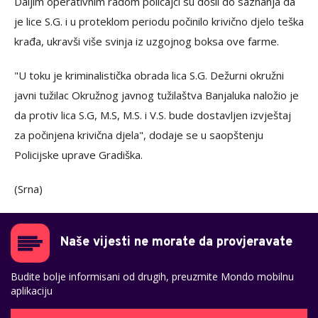
Daljim operativnim radom policajci su došli do saznanja da
je lice S.G. i u proteklom periodu počinilo krivično djelo teška
krađa, ukravši više svinja iz uzgojnog boksa ove farme.
"U toku je kriminalistička obrada lica S.G. Dežurni okružni
javni tužilac Okružnog javnog tužilaštva Banjaluka naložio je
da protiv lica S.G, M.S, M.S. i V.S. bude dostavljen izvještaj
za počinjena krivična djela", dodaje se u saopštenju
Policijske uprave Gradiška.
(Srna)
Naše vijesti ne morate da provjeravate
Budite bolje informisani od drugih, preuzmite Mondo mobilnu
aplikaciju