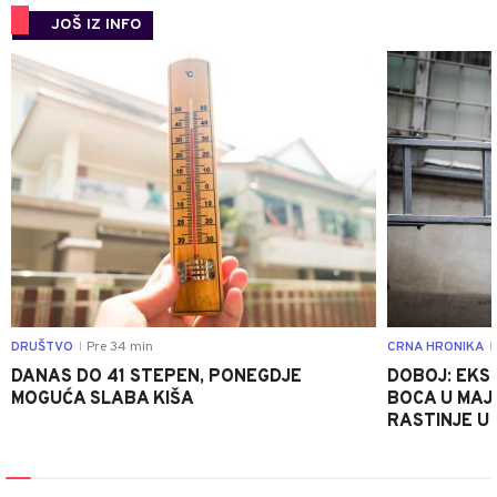
JOŠ IZ INFO
0
DRUŠTVO
Pre 34 min
CRNA HRONIKA
|
|
DANAS DO 41 STEPEN, PONEGDJE
DOBOJ: EKS
MOGUĆA SLABA KIŠA
BOCA U MAJE
RASTINJE U