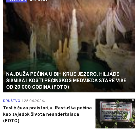
NAJDUŽA PEĆINA U BIH KRIJE JEZERO, HILJADE
ŠIŠMIŠA I KOSTI PEĆINSKOG MEDVJEDA STARE VIŠE
OD 20.000 GODINA (FOTO)
0
DRUŠTVO
28.06.2026.
|
Teslić čuva praistoriju: Rastuška pećina
kao svjedok života neandertalaca
(FOTO)