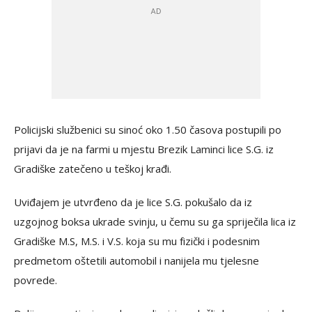
Policijski službenici su sinoć oko 1.50 časova postupili po
prijavi da je na farmi u mjestu Brezik Laminci lice S.G. iz
Gradiške zatečeno u teškoj krađi.
Uviđajem je utvrđeno da je lice S.G. pokušalo da iz
uzgojnog boksa ukrade svinju, u čemu su ga spriječila lica iz
Gradiške M.S, M.S. i V.S. koja su mu fizički i podesnim
predmetom oštetili automobil i nanijela mu tjelesne
povrede.