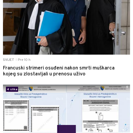
Pre 10 h
SVIJET
|
Francuski strimeri osuđeni nakon smrti muškarca
kojeg su zlostavljali u prenosu uživo
0
4 slika