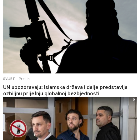
Pre 1 h
SVIJET
|
UN upozoravaju: Islamska država i dalje predstavlja
ozbiljnu prijetnju globalnoj bezbjednosti
0