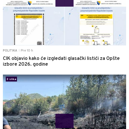
Pre 10 h
POLITIKA
|
CIK objavio kako će izgledati glasački listići za Opšte
izbore 2026. godine
0
3 slika