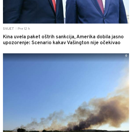
Pre 12 h
SVIJET
|
Kina uvela paket oštrih sankcija, Amerika dobila jasno
upozorenje: Scenario kakav Vašington nije očekivao
0