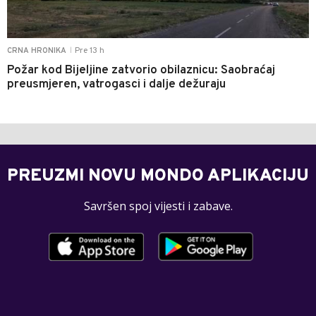
Pre 13 h
CRNA HRONIKA
|
Požar kod Bijeljine zatvorio obilaznicu: Saobraćaj
preusmjeren, vatrogasci i dalje dežuraju
PREUZMI NOVU MONDO APLIKACIJU
Savršen spoj vijesti i zabave.