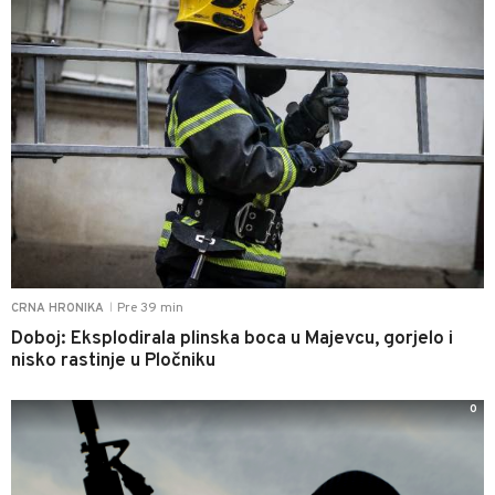
Pre 39 min
CRNA HRONIKA
|
Doboj: Eksplodirala plinska boca u Majevcu, gorjelo i
nisko rastinje u Pločniku
0