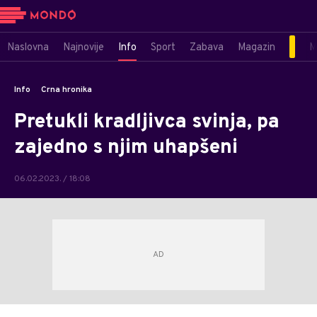
Naslovna
Najnovije
Info
Sport
Zabava
Magazin
M
Info
Crna hronika
Pretukli kradljivca svinja, pa
zajedno s njim uhapšeni
06.02.2023. / 18:08