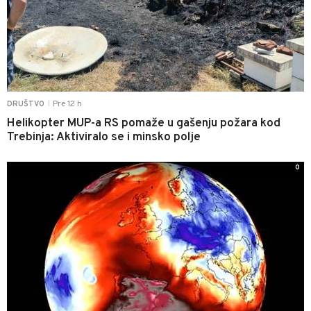
Pre 12 h
DRUŠTVO
|
Helikopter MUP-a RS pomaže u gašenju požara kod
Trebinja: Aktiviralo se i minsko polje
0