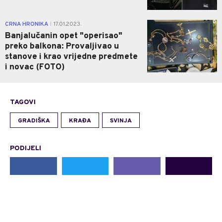
0
CRNA HRONIKA
17.01.2023.
|
Banjalučanin opet "operisao"
preko balkona: Provaljivao u
stanove i krao vrijedne predmete
i novac (FOTO)
TAGOVI
GRADIŠKA
KRAĐA
SVINJA
PODIJELI