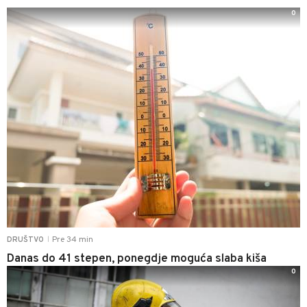
0
Pre 34 min
DRUŠTVO
|
Danas do 41 stepen, ponegdje moguća slaba kiša
0