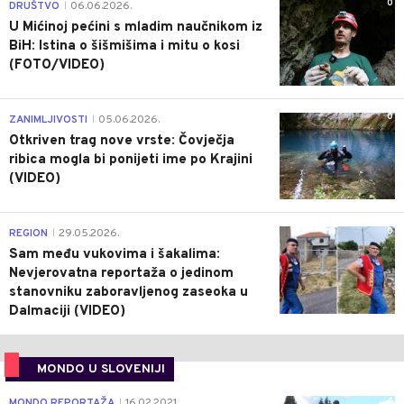
0
DRUŠTVO
06.06.2026.
|
U Mićinoj pećini s mladim naučnikom iz
BiH: Istina o šišmišima i mitu o kosi
(FOTO/VIDEO)
0
ZANIMLJIVOSTI
05.06.2026.
|
Otkriven trag nove vrste: Čovječja
ribica mogla bi ponijeti ime po Krajini
(VIDEO)
0
REGION
29.05.2026.
|
Sam među vukovima i šakalima:
Nevjerovatna reportaža o jedinom
stanovniku zaboravljenog zaseoka u
Dalmaciji (VIDEO)
MONDO U SLOVENIJI
4
MONDO REPORTAŽA
16.02.2021.
|