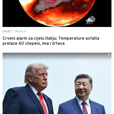
Pre 12 h
SVIJET
|
Crveni alarm za cijelu Italiju: Temperature asfalta
prelaze 60 stepeni, ima i žrtava
0