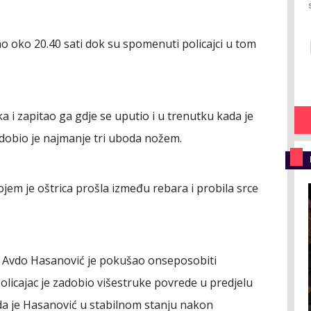
šao oko 20.40 sati dok su spomenuti policajci u tom
ka i zapitao ga gdje se uputio i u trenutku kada je
zadobio je najmanje tri uboda nožem.
kojem je oštrica prošla između rebara i probila srce
ac Avdo Hasanović je pokušao onseposobiti
licajac je zadobio višestruke povrede u predjelu
e da je Hasanović u stabilnom stanju nakon