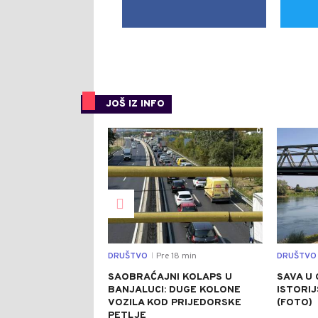
JOŠ IZ INFO
0
DRUŠTVO
Pre 18 min
DRUŠTVO
|
SAOBRAĆAJNI KOLAPS U
SAVA U 
BANJALUCI: DUGE KOLONE
ISTORI
VOZILA KOD PRIJEDORSKE
(FOTO)
PETLJE