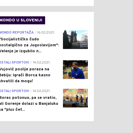
MONDO U SLOVENIJI
4
MONDO REPORTAŽA
16.02.2021.
|
"Socijalističko čudo
nostalgično za Jugoslavijom":
Velenje je izgubilo n...
1
OSTALI SPORTOVI
14.02.2021.
|
Vujović poslije poraza na
debiju: Igrači Borca kasno
shvatili da mogu!
3
OSTALI SPORTOVI
14.02.2021.
|
Borac potonuo, pa se vratio,
ali Gorenje dolazi u Banjaluku
sa "plus čet...