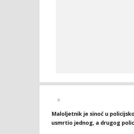
Dušan
AUTOR
0
Volaš
Maloljetnik je sinoć u policijs
usmrtio jednog, a drugog polic