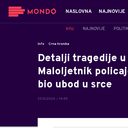
NASLOVNA
NAJNOVIJE
Info:
NAJNOVIJE
POLITI
Info
Crna hronika
Detalji tragedije 
Maloljetnik policaj
bio ubod u srce
25.10.2024. / 14:49