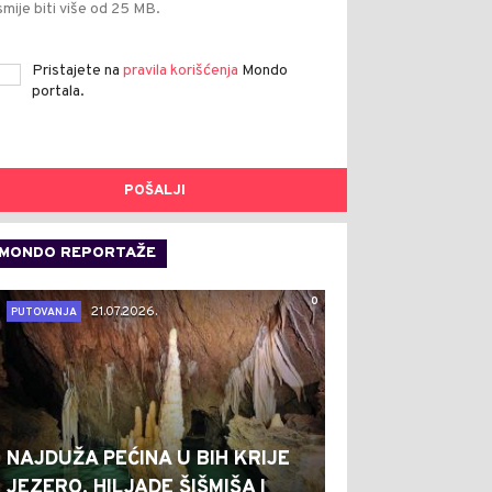
smije biti više od 25 MB.
Pristajete na
pravila korišćenja
Mondo
portala.
POŠALJI
MONDO REPORTAŽE
0
21.07.2026.
PUTOVANJA
NAJDUŽA PEĆINA U BIH KRIJE
JEZERO, HILJADE ŠIŠMIŠA I