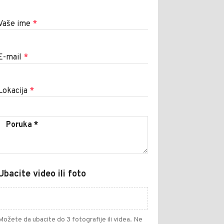
Vaše ime
*
E-mail
*
Lokacija
*
Ubacite video ili foto
Možete da ubacite do 3 fotografije ili videa. Ne