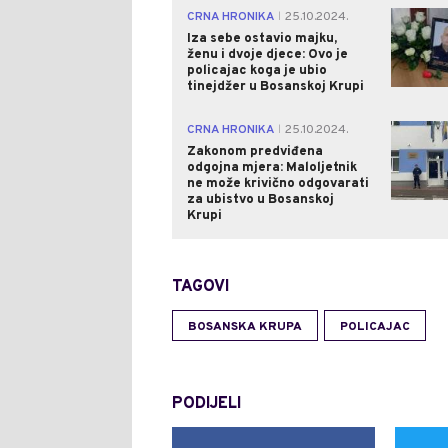
CRNA HRONIKA
25.10.2024.
|
Iza sebe ostavio majku,
ženu i dvoje djece: Ovo je
policajac koga je ubio
tinejdžer u Bosanskoj Krupi
CRNA HRONIKA
25.10.2024.
|
Zakonom predviđena
odgojna mjera: Maloljetnik
ne može krivično odgovarati
za ubistvo u Bosanskoj
Krupi
TAGOVI
BOSANSKA KRUPA
POLICAJAC
PODIJELI