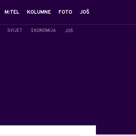
M:TEL
KOLUMNE
FOTO
JOŠ
SVIJET
EKONOMIJA
JOŠ