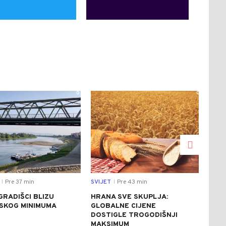
0
0
Pre 37 min
SVIJET
Pre 43 min
DRU
|
|
GRADIŠCI BLIZU
HRANA SVE SKUPLJA:
SJE
JSKOG MINIMUMA
GLOBALNE CIJENE
PET
DOSTIGLE TROGODIŠNJI
OBI
MAKSIMUM
AVI