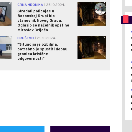
0
0
CRNA HRONIKA
25.10.2024.
|
Stradali policajac u
Bosanskoj Krupi bio
stanovnik Novog Grada:
Oglasio se načelnik opštine
Miroslav Drljača
0
0
DRUŠTVO
25.10.2024.
|
"Situacija je ozbiljna,
potrebno je spustiti dobnu
granicu krivične
odgovornosti"