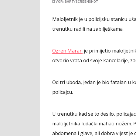
IZVOR: BHRT/SCREENSHOT
Maloljetnik je u policijsku stanicu u
trenutku radili na zabilješkama.
Ozren Maran
je primijetio maloljetni
otvorio vrata od svoje kancelarije, 
Od tri uboda, jedan je bio fatalan u 
policajcu.
U trenutku kad se to desilo, policaj
maloljetnika ludački mahao nožem. Po
abdomena i glave, ali dobra vijest j